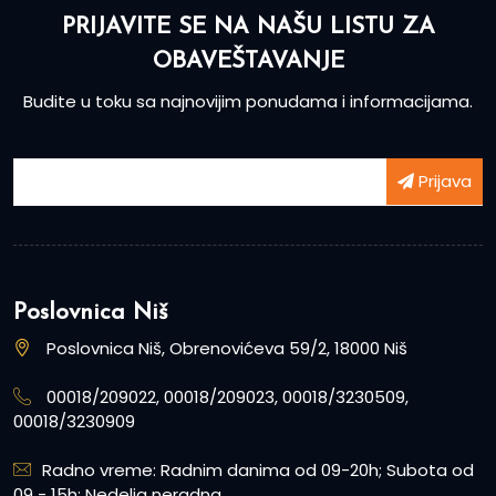
PRIJAVITE SE NA NAŠU LISTU ZA
OBAVEŠTAVANJE
Budite u toku sa najnovijim ponudama i informacijama.
Prijava
Poslovnica Niš
Poslovnica Niš, Obrenovićeva 59/2, 18000 Niš
00018/209022, 00018/209023, 00018/3230509,
00018/3230909
Radno vreme: Radnim danima od 09-20h; Subota od
09 - 15h; Nedelja neradna