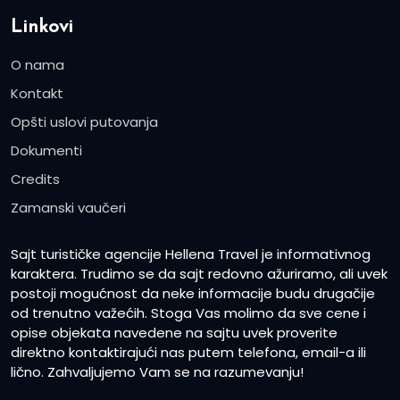
Linkovi
O nama
Kontakt
Opšti uslovi putovanja
Dokumenti
Credits
Zamanski vaučeri
Sajt turističke agencije Hellena Travel je informativnog
karaktera. Trudimo se da sajt redovno ažuriramo, ali uvek
postoji mogućnost da neke informacije budu drugačije
od trenutno važećih. Stoga Vas molimo da sve cene i
opise objekata navedene na sajtu uvek proverite
direktno kontaktirajući nas putem telefona, email-a ili
lično. Zahvaljujemo Vam se na razumevanju!