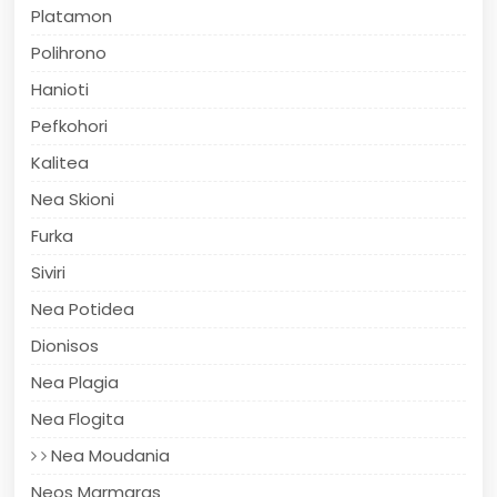
Platamon
Polihrono
Hanioti
Pefkohori
Kalitea
Nea Skioni
Furka
Siviri
Nea Potidea
Dionisos
Nea Plagia
Nea Flogita
Nea Moudania
Neos Marmaras