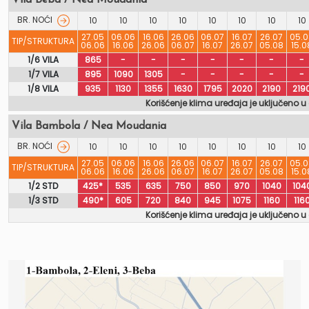
BR. NOĆI
10
10
10
10
10
10
10
10
27.05
06.06
16.06
26.06
06.07
16.07
26.07
05.0
TIP/STRUKTURA
06.06
16.06
26.06
06.07
16.07
26.07
05.08
15.0
1/6 VILA
865
-
-
-
-
-
-
-
1/7 VILA
895
1090
1305
-
-
-
-
-
1/8 VILA
935
1130
1355
1630
1795
2020
2190
219
Korišćenje klima uređaja je uključeno u
Vila Bambola / Nea Moudania
BR. NOĆI
10
10
10
10
10
10
10
10
27.05
06.06
16.06
26.06
06.07
16.07
26.07
05.0
TIP/STRUKTURA
06.06
16.06
26.06
06.07
16.07
26.07
05.08
15.0
1/2 STD
425*
535
635
750
850
970
1040
104
1/3 STD
490*
605
720
840
945
1075
1160
116
Korišćenje klima uređaja je uključeno u