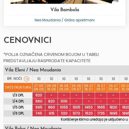
Vila Bambola
Nea Moudania / Grčka apartmani
CENOVNICI
*POLJA OZNAČENA CRVENOM BOJOM U TABELI
PREDSTAVLJAJU RASPRODATE KAPACITETE
Vila Eleni / Nea Moudania
BR. NOĆI
10
10
10
10
10
10
10
10
27.05
06.06
16.06
26.06
06.07
16.07
26.07
05.0
TIP/STRUKTURA
06.06
16.06
26.06
06.07
16.07
26.07
05.08
15.0
1/3 DPL
620
-
-
-
-
-
-
-
1/4 DPL
660
820
1010
-
-
-
-
-
1/5 DPL
695
860
1055
1305
1450
1665
1820
182
1/6 DPL
745
915
1120
1370
1520
1735
1895
189
Korišćenje klima uređaja je uključeno u
Vila Beba / Nea Moudania