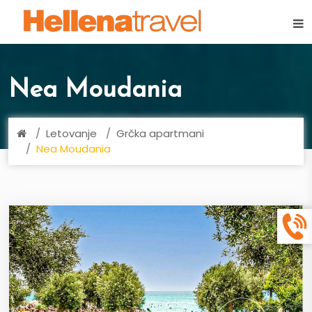
×
Nea Moudania
Letovanje
Grčka apartmani
Nea Moudania