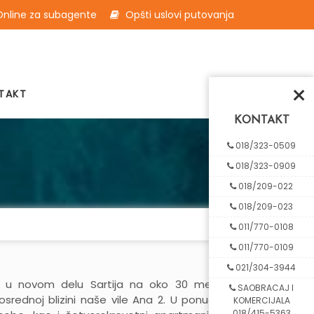
nline za subagente
Opšti uslovi putovanja
×
TAKT
KONTAKT
018/323-0509
018/323-0909
018/209-022
018/209-023
011/770-0108
011/770-0109
021/304-3944
 u novom delu Sartija na oko 30 metara
SAOBRACAJ I
osrednoj blizini naše vile Ana 2. U ponudi su
KOMERCIJALA
018/415-5363