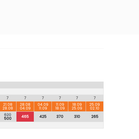
7
7
7
7
7
7
21.08
28.08
04.09
11.09
18.09
25.09
28.08
04.09
11.09
18.09
25.09
02.10
620
465
425
370
310
265
500