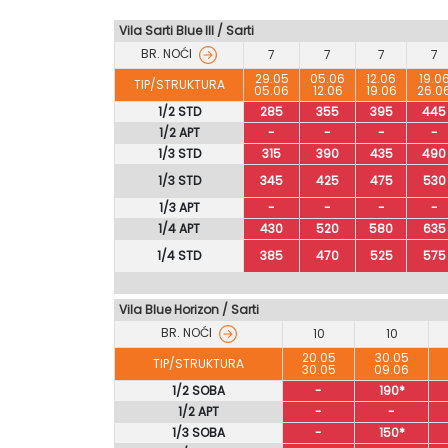
Vila Sarti Blue III / Sarti
BR. NOĆI
7
7
7
7
29.05
05.06
12.06
19.0
TIP/STRUKTURA
05.06
12.06
19.06
26.0
1/2 STD
285
355
395
445
1/2 APT
-
-
-
-
1/3 STD
315
390
435
490
1/3 STD
345
425
475
530
1/3 APT
-
-
-
-
1/4 APT
430
520
580
635
1/4 STD
385
470
525
575
Vila Blue Horizon / Sarti
BR. NOĆI
10
10
20.05
30.05
TIP/STRUKTURA
30.05
09.06
1/2 SOBA
-
190*
1/2 APT
-
-
1/3 SOBA
-
150*