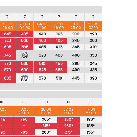
7
7
7
7
7
7
21.08
28.08
04.09
11.09
18.09
25.09
28.08
04.09
11.09
18.09
25.09
02.10
645
485
440
385
330
290
720
505
460
400
345
300
695
535
485
425
365
320
575
745
520
460
400
350
525
770
565
510
450
395
345
870
690
625
565
490
435
630
805
570
510
445
390
560
10
10
10
10
10
8.08
18.08
28.08
07.09
17.09
8.08
28.08
07.09
17.09
27.09
845
755
305*
250*
180*
-
-
315*
260*
185*
895
795
260*
215*
155*