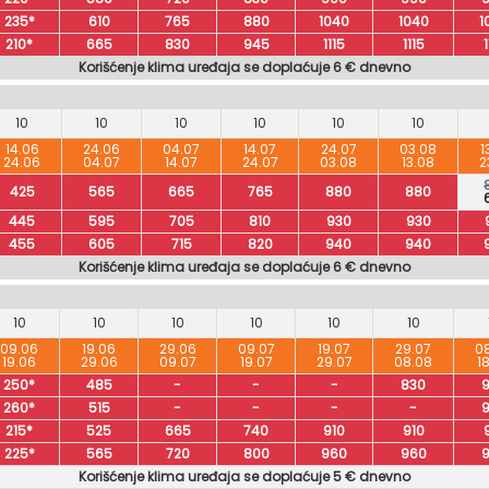
235*
610
765
880
1040
1040
1
210*
665
830
945
1115
1115
1
Korišćenje klima uređaja se doplaćuje 6 € dnevno
10
10
10
10
10
10
14.06
24.06
04.07
14.07
24.07
03.08
1
24.06
04.07
14.07
24.07
03.08
13.08
2
425
565
665
765
880
880
445
595
705
810
930
930
455
605
715
820
940
940
Korišćenje klima uređaja se doplaćuje 6 € dnevno
10
10
10
10
10
10
09.06
19.06
29.06
09.07
19.07
29.07
0
19.06
29.06
09.07
19.07
29.07
08.08
1
250*
485
-
-
-
830
260*
515
-
-
-
-
215*
525
665
740
910
910
225*
565
720
800
960
960
Korišćenje klima uređaja se doplaćuje 5 € dnevno