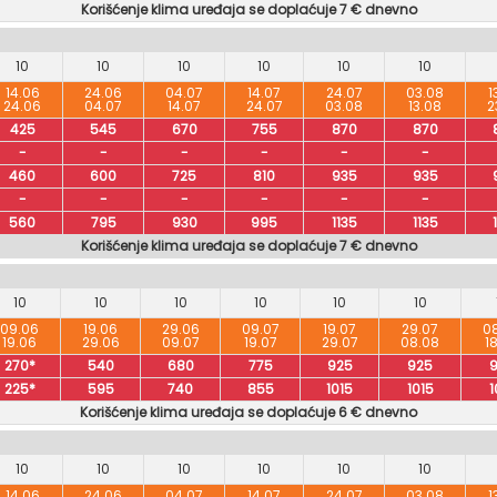
Korišćenje klima uređaja se doplaćuje 7 € dnevno
10
10
10
10
10
10
14.06
24.06
04.07
14.07
24.07
03.08
1
24.06
04.07
14.07
24.07
03.08
13.08
2
425
545
670
755
870
870
-
-
-
-
-
-
460
600
725
810
935
935
-
-
-
-
-
-
560
795
930
995
1135
1135
Korišćenje klima uređaja se doplaćuje 7 € dnevno
10
10
10
10
10
10
09.06
19.06
29.06
09.07
19.07
29.07
0
19.06
29.06
09.07
19.07
29.07
08.08
1
270*
540
680
775
925
925
225*
595
740
855
1015
1015
1
Korišćenje klima uređaja se doplaćuje 6 € dnevno
10
10
10
10
10
10
14.06
24.06
04.07
14.07
24.07
03.08
1