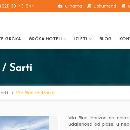
(021) 30-43-944
O nama
Dokumenti
O
TE GRČKA
GRČKA HOTELI
IZLETI
BLOG
KON
 / Sarti
arti
Vila Blue Horizon III
Vila Blue Horizon
se nalazi
udaljenosti od plaže, u nep