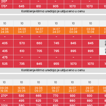
210*
-
-
-
-
-
175*
645
810
905
1070
1070
1
Korišćenje klima uređaja je ukljuceno u cenu
10
10
10
10
10
10
14.06
24.06
04.07
14.07
24.07
03.08
1
24.06
04.07
14.07
24.07
03.08
13.08
2
-
-
-
-
-
-
405
570
660
745
845
845
435
610
705
795
895
895
475
-
-
-
-
-
525
735
845
955
1070
1070
Korišćenje klima uređaja je ukljuceno u cenu
10
10
10
10
10
10
09.06
19.06
29.06
09.07
19.07
29.07
0
19.06
29.06
09.07
19.07
29.07
08.08
1
270*
530
665
770
930
930
-
495
625
725
880
880
220*
580
720
830
990
990