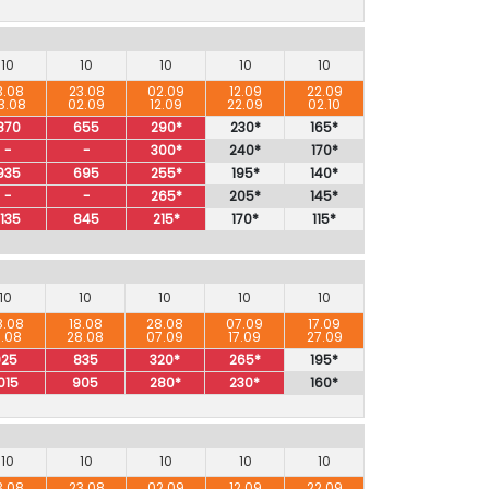
10
10
10
10
10
3.08
23.08
02.09
12.09
22.09
3.08
02.09
12.09
22.09
02.10
870
655
290*
230*
165*
-
-
300*
240*
170*
935
695
255*
195*
140*
-
-
265*
205*
145*
1135
845
215*
170*
115*
10
10
10
10
10
8.08
18.08
28.08
07.09
17.09
8.08
28.08
07.09
17.09
27.09
925
835
320*
265*
195*
015
905
280*
230*
160*
10
10
10
10
10
3.08
23.08
02.09
12.09
22.09