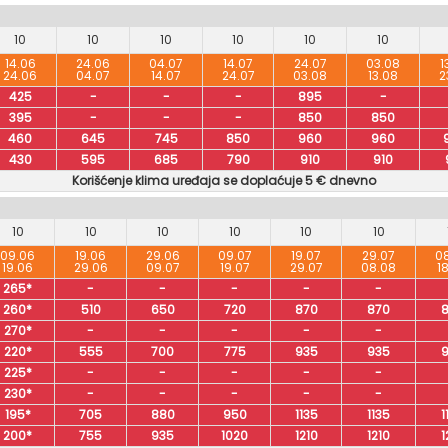
10
10
10
10
10
10
14.06
24.06
04.07
14.07
24.07
03.08
1
24.06
04.07
14.07
24.07
03.08
13.08
2
425
-
-
-
895
-
395
-
-
-
850
850
460
645
745
850
960
960
430
595
685
790
910
910
Korišćenje klima uređaja se doplaćuje 5 € dnevno
10
10
10
10
10
10
09.06
19.06
29.06
09.07
19.07
29.07
0
19.06
29.06
09.07
19.07
29.07
08.08
1
265*
-
-
-
-
-
260*
510
650
720
870
870
270*
-
-
-
-
-
220*
555
700
775
935
935
225*
-
-
-
-
-
230*
-
-
-
-
-
195*
705
880
950
1135
1135
1
200*
755
935
1020
1210
1210
1