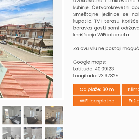
dvokrevetne i trokrevetne 
kuhinje. Četvorokrevetni a
Smeštajne jedinice se nal
kupatilo, TV i terasu. Koriš
boravka gosti sami održavaj
korišćenja WiFi interneta.
Za ovu vilu ne postoji mogu
Google maps:
Latitude: 40.09123
Longitude: 23.97825
Od plaže: 30 m
Klim
WiFi: besplatno
Friži