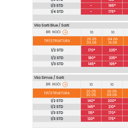
1/3 STD
-
195*
1/4 STD
-
175*
Vila Sarti Blue
/
Sarti
BR. NOĆI
10
10
25.05
04.06
TIP/STRUKTURA
04.06
14.06
1/2 STD
170*
225*
1/2 STD
180*
235*
1/3 STD
145*
195*
Vila Simos / Sarti
BR. NOĆI
10
10
20.05
30.05
TIP/STRUKTURA
30.05
09.06
1/2 STD
140*
200*
1/2 STD
145*
210*
1/3 STD
115*
170*
1/3 STD
120*
175*