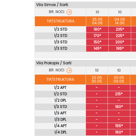
Vila Simos
/
Sarti
BR. NOĆI
10
10
25.05
04.06
TIP/STRUKTURA
04.06
14.06
1/2 STD
180*
235*
1/2 STD
170*
225*
1/3 STD
150*
200*
1/3 STD
145*
195*
Vila Prokopis / Sarti
BR. NOĆI
10
10
20.05
30.05
TIP/STRUKTURA
30.05
09.06
1/2 APT
-
-
1/2 STD
-
215*
1/2 DPL
-
-
1/3 STD
-
180*
1/3 APT
-
-
1/3 DPL
-
-
1/4 APT
-
155*
1/4 DPL
-
160*