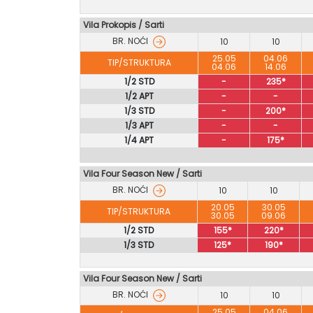
Vila Prokopis
/
Sarti
BR. NOĆI
10
10
25.05
04.06
TIP/STRUKTURA
04.06
14.06
1/2 STD
-
235*
1/2 APT
-
-
1/3 STD
-
200*
1/3 APT
-
-
1/4 APT
-
175*
Vila Four Season New / Sarti
BR. NOĆI
10
10
20.05
30.05
TIP/STRUKTURA
30.05
09.06
1/2 STD
155*
220*
1/3 STD
125*
190*
Vila Four Season New
/
Sarti
BR. NOĆI
10
10
25.05
04.06