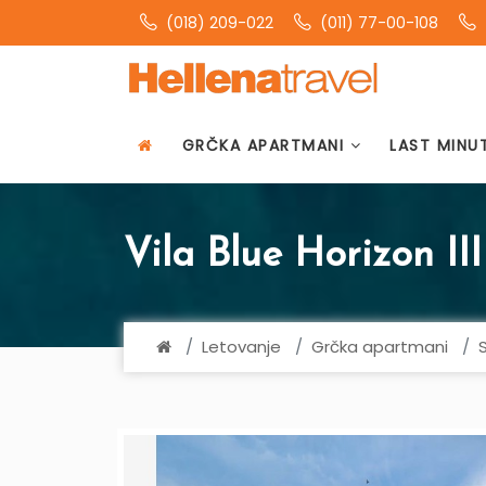
(018) 209-022
(011) 77-00-108
GRČKA APARTMANI
LAST MINU
Vila Blue Horizon III
Letovanje
Grčka apartmani
S