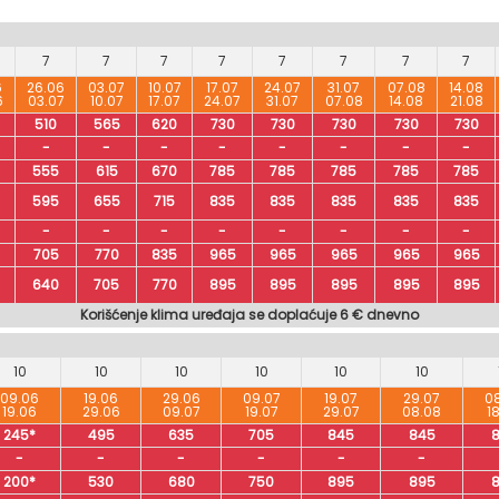
7
7
7
7
7
7
7
7
6
26.06
03.07
10.07
17.07
24.07
31.07
07.08
14.08
6
03.07
10.07
17.07
24.07
31.07
07.08
14.08
21.08
510
565
620
730
730
730
730
730
-
-
-
-
-
-
-
-
555
615
670
785
785
785
785
785
595
655
715
835
835
835
835
835
-
-
-
-
-
-
-
-
705
770
835
965
965
965
965
965
640
705
770
895
895
895
895
895
Korišćenje klima uređaja se doplaćuje 6 € dnevno
10
10
10
10
10
10
09.06
19.06
29.06
09.07
19.07
29.07
0
19.06
29.06
09.07
19.07
29.07
08.08
1
245*
495
635
705
845
845
-
-
-
-
-
-
200*
530
680
750
895
895