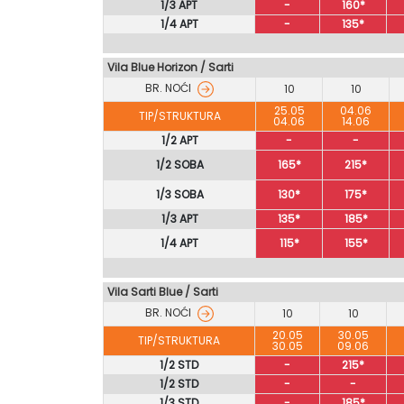
1/3 APT
-
160*
1/4 APT
-
135*
Vila Blue Horizon
/
Sarti
BR. NOĆI
10
10
25.05
04.06
TIP/STRUKTURA
04.06
14.06
1/2 APT
-
-
1/2 SOBA
165*
215*
1/3 SOBA
130*
175*
1/3 APT
135*
185*
1/4 APT
115*
155*
Vila Sarti Blue / Sarti
BR. NOĆI
10
10
20.05
30.05
TIP/STRUKTURA
30.05
09.06
1/2 STD
-
215*
1/2 STD
-
-
1/3 STD
-
185*