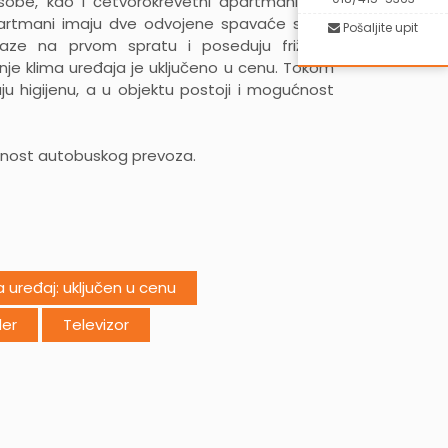
sobe, kao i četvorokrevetni apartmani bez
partmani imaju dve odvojene spavaće sobe.
Pošaljite upit
aze na prvom spratu i poseduju frižider,
ćenje klima uređaja je uključeno u cenu. Tokom
u higijenu, a u objektu postoji i mogućnost
ćnost autobuskog prevoza.
a uređaj: uključen u cenu
der
Televizor