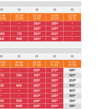
10
10
10
10
10
3.08
23.08
02.09
12.09
22.09
3.08
02.09
12.09
22.09
02.10
-
-
290*
235*
-
-
-
280*
225*
-
960
710
250*
200*
-
910
665
240*
190*
-
10
10
10
10
10
8.08
18.08
28.08
07.09
17.09
8.08
28.08
07.09
17.09
27.09
-
-
325*
270*
195*
870
780
315*
260*
190*
-
-
335*
280*
200*
935
830
280*
225*
155*
-
-
290*
235*
160*
-
-
300*
245*
165*
135
1015
245*
195*
130*
210
1085
255*
200*
135*