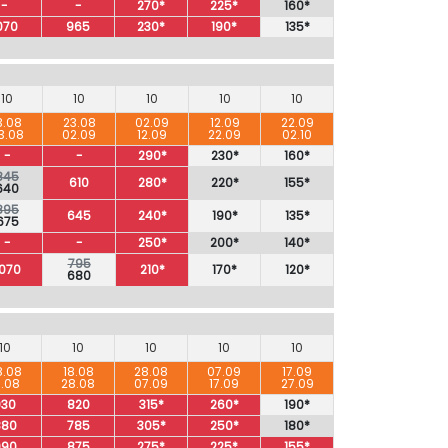
-
-
270*
225*
160*
070
965
230*
190*
135*
10
10
10
10
10
3.08
23.08
02.09
12.09
22.09
3.08
02.09
12.09
22.09
02.10
-
-
290*
230*
160*
845
610
280*
220*
155*
640
895
645
240*
190*
135*
675
-
-
250*
200*
140*
795
1070
210*
170*
120*
680
10
10
10
10
10
8.08
18.08
28.08
07.09
17.09
8.08
28.08
07.09
17.09
27.09
930
820
315*
260*
190*
880
785
305*
250*
180*
990
875
275*
225*
155*