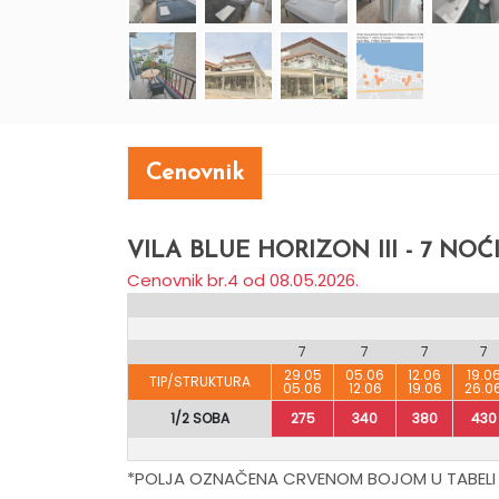
Cenovnik
VILA BLUE HORIZON III - 7 NOĆ
Cenovnik br.4 od 08.05.2026.
7
7
7
7
29.05
05.06
12.06
19.0
TIP/STRUKTURA
05.06
12.06
19.06
26.0
1/2 SOBA
275
340
380
430
*POLJA OZNAČENA CRVENOM BOJOM U TABELI