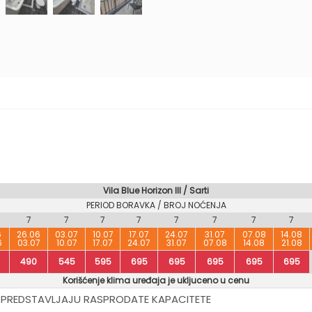
I
Vila Blue Horizon III / Sarti
PERIOD BORAVKA / BROJ NOĆENJA
7
7
7
7
7
7
7
7
6
26.06
03.07
10.07
17.07
24.07
31.07
07.08
14.08
6
03.07
10.07
17.07
24.07
31.07
07.08
14.08
21.08
490
545
595
695
695
695
695
695
Korišćenje klima uređaja je ukljuceno u cenu
 PREDSTAVLJAJU RASPRODATE KAPACITETE