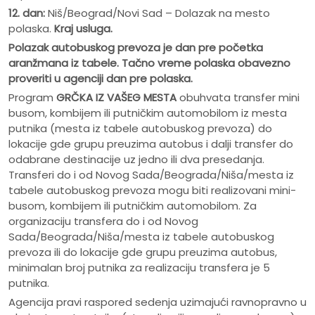
12. dan:
Niš/Beograd/Novi Sad – Dolazak na mesto
polaska.
Kraj usluga.
Polazak autobuskog prevoza je dan pre po
č
etka
aranžmana iz tabele. Ta
č
no vreme polaska obavezno
proveriti u agenciji dan pre polaska.
Program
GRČKA IZ VAŠEG MESTA
obuhvata transfer mini
busom, kombijem ili putničkim automobilom iz mesta
putnika (mesta iz tabele autobuskog prevoza) do
lokacije gde grupu preuzima autobus i dalji transfer do
odabrane destinacije uz jedno ili dva presedanja.
Transferi do i od Novog Sada/Beograda/Niša/mesta iz
tabele autobuskog prevoza mogu biti realizovani mini-
busom, kombijem ili putničkim automobilom. Za
organizaciju transfera do i od Novog
Sada/Beograda/Niša/mesta iz tabele autobuskog
prevoza ili do lokacije gde grupu preuzima autobus,
minimalan broj putnika za realizaciju transfera je 5
putnika.
Agencija pravi raspored sedenja uzimajući ravnopravno u