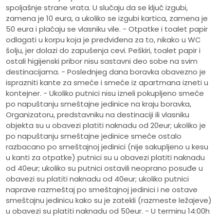
spoljašnje strane vrata. U slučaju da se ključ izgubi,
zamena je 10 eura, a ukoliko se izgubi kartica, zamena je
50 eura i plaćaju se vlasniku vile. - Otpatke i toalet papir
odlagati u korpu koja je predviđena za to, nikako u WC
šolju, jer dolazi do zapušenja cevi. Peškiri, toalet papir i
ostali higijenski pribor nisu sastavni deo sobe na svim
destinacijama. - Poslednjeg dana boravka obavezno je
isprazniti kante za smeće i smeće iz apartmana izneti u
kontejner. - Ukoliko putnici nisu izneli pokupljeno smeće
po napuštanju smeštajne jedinice na kraju boravka,
Organizatoru, predstavniku na destinaciji ili vlasniku
objekta su u obavezi platiti naknadu od 20eur; ukoliko je
po napuštanju smeštajne jedinice smeće ostalo
razbacano po smeštajnoj jedinici (nije sakupljeno u kesu
u kanti za otpatke) putnici su u obavezi platiti naknadu
od 40eur; ukoliko su putnici ostavili neoprano posuđe u
obavezi su platiti naknadu od 40eur; ukoliko putnici
naprave razmeštaj po smeštajnoj jedinici i ne ostave
smeštajnu jedinicu kako su je zatekli (razmeste ležajeve)
u obavezi su platiti naknadu od 50eur. - U terminu 14:00h