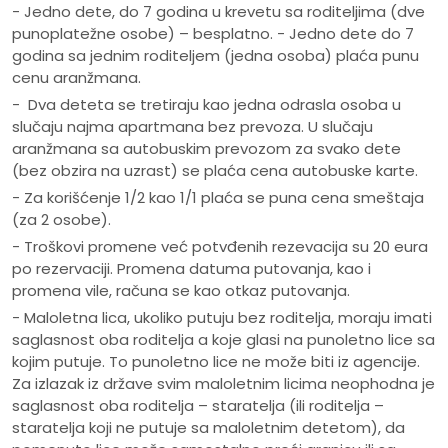
- Jedno dete, do 7 godina u krevetu sa roditeljima (dve
punoplatežne osobe) – besplatno. - Jedno dete do 7
godina sa jednim roditeljem (jedna osoba) plaća punu
cenu aranžmana.
- Dva deteta se tretiraju kao jedna odrasla osoba u
slučaju najma apartmana bez prevoza. U slučaju
aranžmana sa autobuskim prevozom za svako dete
(bez obzira na uzrast) se plaća cena autobuske karte.
- Za korišćenje 1/2 kao 1/1 plaća se puna cena smeštaja
(za 2 osobe).
- Troškovi promene već potvđenih rezevacija su 20 eura
po rezervaciji. Promena datuma putovanja, kao i
promena vile, računa se kao otkaz putovanja.
- Maloletna lica, ukoliko putuju bez roditelja, moraju imati
saglasnost oba roditelja a koje glasi na punoletno lice sa
kojim putuje. To punoletno lice ne može biti iz agencije.
Za izlazak iz države svim maloletnim licima neophodna je
saglasnost oba roditelja – staratelja (ili roditelja –
staratelja koji ne putuje sa maloletnim detetom), da