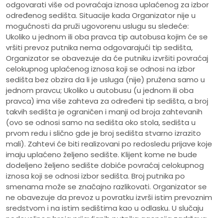
odgovarati više od povraćaja iznosa uplaćenog za izbor
određenog sedišta. Situacije kada Organizator nije u
mogućnosti da pruži ugovorenu uslugu su sledeće:
Ukoliko u jednom ili oba pravca tip autobusa kojim će se
vršiti prevoz putnika nema odgovarajući tip sedišta,
Organizator se obavezuje da će putniku izvršiti povraćaj
celokupnog uplaćenog iznosa koji se odnosi na izbor
sedišta bez obzira da li je usluga (nije) pružena samo u
jednom pravcu; Ukoliko u autobusu (u jednom ili oba
pravca) ima više zahteva za određeni tip sedišta, a broj
takvih sedišta je ograničen i manji od broja zahtevanih
(ovo se odnosi samo na sedišta oko stola, sedišta u
prvom redu i slično gde je broj sedišta stvarno izrazito
mali). Zahtevi će biti realizovani po redosledu prijave koje
imaju uplaćeno željeno sedište. Klijent kome ne bude
dodeljeno željeno sedište dobiće povraćaj celokupnog
iznosa koji se odnosi izbor sedišta. Broj putnika po
smenama može se značajno razlikovati. Organizator se
ne obavezuje da prevoz u povratku izvrši istim prevoznim
sredstvom i na istim sedištima kao u odlasku. U slučaju