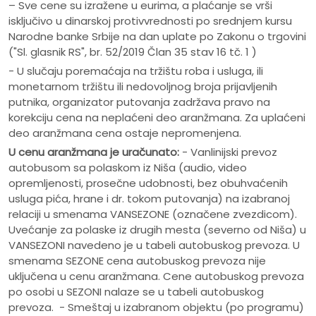
– Sve cene su izražene u eurima, a plaćanje se vrši
isključivo u dinarskoj protivvrednosti po srednjem kursu
Narodne banke Srbije na dan uplate po Zakonu o trgovini
("Sl. glasnik RS", br. 52/2019 Član 35 stav 16 tč. 1 )
- U slučaju poremaćaja na tržištu roba i usluga, ili
monetarnom tržištu ili nedovoljnog broja prijavljenih
putnika, organizator putovanja zadržava pravo na
korekciju cena na neplaćeni deo aranžmana. Za uplaćeni
deo aranžmana cena ostaje nepromenjena.
U cenu aranžmana je uračunato:
- Vanlinijski prevoz
autobusom sa polaskom iz Niša (audio, video
opremljenosti, prosečne udobnosti, bez obuhvaćenih
usluga pića, hrane i dr. tokom putovanja) na izabranoj
relaciji u smenama VANSEZONE (označene zvezdicom).
Uvećanje za polaske iz drugih mesta (severno od Niša) u
VANSEZONI navedeno je u tabeli autobuskog prevoza. U
smenama SEZONE cena autobuskog prevoza nije
uključena u cenu aranžmana. Cene autobuskog prevoza
po osobi u SEZONI nalaze se u tabeli autobuskog
prevoza. - Smeštaj u izabranom objektu (po programu)