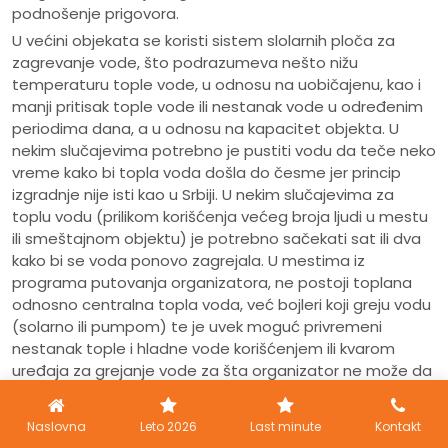
podnošenje prigovora.
U većini objekata se koristi sistem slolarnih ploča za
zagrevanje vode, što podrazumeva nešto nižu
temperaturu tople vode, u odnosu na uobičajenu, kao i
manji pritisak tople vode ili nestanak vode u određenim
periodima dana, a u odnosu na kapacitet objekta. U
nekim slučajevima potrebno je pustiti vodu da teče neko
vreme kako bi topla voda došla do česme jer princip
izgradnje nije isti kao u Srbiji. U nekim slučajevima za
toplu vodu (prilikom korišćenja većeg broja ljudi u mestu
ili smeštajnom objektu) je potrebno sačekati sat ili dva
kako bi se voda ponovo zagrejala. U mestima iz
programa putovanja organizatora, ne postoji toplana
odnosno centralna topla voda, već bojleri koji greju vodu
(solarno ili pumpom) te je uvek moguć privremeni
nestanak tople i hladne vode korišćenjem ili kvarom
uređaja za grejanje vode za šta organizator ne može da
bude odgovoran. Usled kvara pumpe ili većeg korišćenja
vode moguće je da viši spratovi u pojedinim delovima
Naslovna
Leto 2026
Last minute
Kontakt
dana ostanu bez odgovarajućeg pritiska vode ili