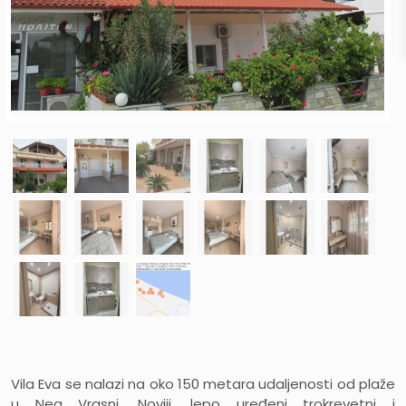
Vila Eva se nalazi na oko 150 metara udaljenosti od plaže
u Nea Vrasni. Noviji, lepo uređeni trokrevetni i