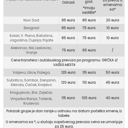
za prevoz u
god.
Odrasli
smenama
*imaju
sa*
sedište*
Novi Sad
95 eura
85 eura
20 eura
Beograd
85 eura
75 eur
a
10 eura
Kolari, V. Plana, Batočina,
85 eura
75 eura
10 eura
Jagodina, Ćuprija, Pojate
Aleksinac, Niš, Leskovac,
75 eura
65 eura
/
Vranje
Cene transfera i autobuskog prevoza po programu: GR
ČKA
IZ
VAŠEG MESTA
Valjevo, Užice, Požega,
125 eura
115 eura
50 eura
Subotica, Sombor, Zrenjanin,
120 eura
110 eura
45 eura
Kikinda, Čačak, Kraljevo
Kragujevac, Bor, Zaječar,
115 eura
105 eura
40 eura
Vrnjačka Banja, Trstenik,
Kruševac
Polazak grupe je dan ranije u odnosu na datum početka smene, iz
tabele.
U smenama sa *, u
slučaju sopstvenog prevoza cena se umanjuje
za 25 eura.