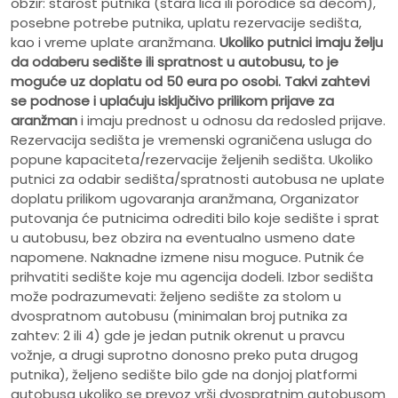
obzir: starost putnika (stara lica ili porodice sa decom),
posebne potrebe putnika, uplatu rezervacije sedišta,
kao i vreme uplate aranžmana.
Ukoliko putnici imaju želju
da odaberu sedište ili spratnost u autobusu, to je
moguće uz doplatu od 50 eura po osobi.
Takvi zahtevi
se podnose i uplaćuju isključivo prilikom prijave za
aranžman
i imaju prednost u odnosu da redosled prijave.
Rezervacija sedišta je vremenski ograničena usluga do
popune kapaciteta/rezervacije željenih sedišta. Ukoliko
putnici za odabir sedišta/spratnosti autobusa ne uplate
doplatu prilikom ugovaranja aranžmana, Organizator
putovanja će putnicima odrediti bilo koje sedište i sprat
u autobusu, bez obzira na eventualno usmeno date
napomene. Naknadne izmene nisu moguce. Putnik će
prihvatiti sedište koje mu agencija dodeli. Izbor sedišta
može podrazumevati: željeno sedište za stolom u
dvospratnom autobusu (minimalan broj putnika za
zahtev: 2 ili 4) gde je jedan putnik okrenut u pravcu
vožnje, a drugi suprotno donosno preko puta drugog
putnika), željeno sedište bilo gde na donjoj platformi
autobusa ukoliko se prevoz vrši dvospratnim autobusom