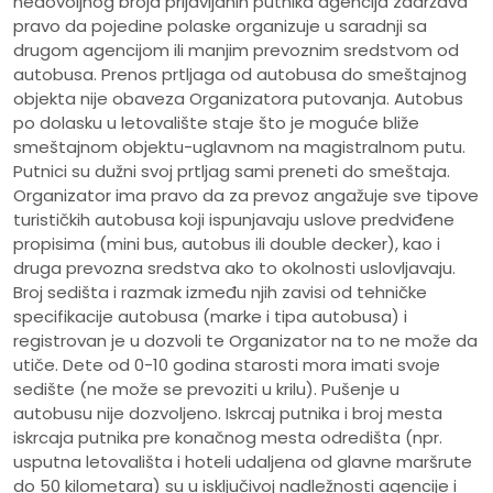
nedovoljnog broja prijavljanih putnika agencija zadržava
pravo da pojedine polaske organizuje u saradnji sa
drugom agencijom ili manjim prevoznim sredstvom od
autobusa. Prenos prtljaga od autobusa do smeštajnog
objekta nije obaveza Organizatora putovanja. Autobus
po dolasku u letovalište staje što je moguće bliže
smeštajnom objektu-uglavnom na magistralnom putu.
Putnici su dužni svoj prtljag sami preneti do smeštaja.
Organizator ima pravo da za prevoz angažuje sve tipove
turističkih autobusa koji ispunjavaju uslove predviđene
propisima (mini bus, autobus ili double decker), kao i
druga prevozna sredstva ako to okolnosti uslovljavaju.
Broj sedišta i razmak između njih zavisi od tehničke
specifikacije autobusa (marke i tipa autobusa) i
registrovan je u dozvoli te Organizator na to ne može da
utiče. Dete od 0-10 godina starosti mora imati svoje
sedište (ne može se prevoziti u krilu). Pušenje u
autobusu nije dozvoljeno. Iskrcaj putnika i broj mesta
iskrcaja putnika pre konačnog mesta odredišta (npr.
usputna letovališta i hoteli udaljena od glavne maršrute
do 50 kilometara) su u isključivoj nadležnosti agencije i