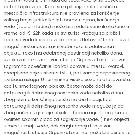
dotok tople vode. Kako su u pitanju mala turistička
mesta čija infrastruktura nije pravljena za korišćenje
velikog broja ljudi koliko leti boravi u njima, korišćenje
vode (tople i hladne) može biti redukovano ili otežano u
vreme od 19-22h kada se svi turisti vraćaju sa plaže i
kada se voda koristi u velikoj meri. U letovalištima je uvek
moguć nestanak struje ili vode kako u odabranom
objektu, tako i na odabranoj destinaciji nekoliko dana,
uzrokovan razlozima van uticaja Organizatora putovanja
(ogromno povećanje lica koji borave u mestu, kvarovi,
preopterećenje sistema i sl.…), pa i samog neposrednog
izvršioca usluga. U terminima visoke sezone u letovalištu,
kao i u smeštajnom objektu često može doći do
potpunog ili delimičnog nestanka vode nekoliko dana
zbog obima korišćenja turista na destinaciji. Kod
potpunog ili delimičnog nestanka vode moguće je da
zbog načina izgradnje objekta (jačina ugrađene pumpe,
kvalitet solarnih ploča za zagrevanje vode…) neki objekti
u mestu imaju vode, dok drugi nemaju i to je van
mogućnosti uticaja Organizatora i ne može biti osnov za