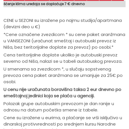
orišćenje klima uređaja se doplaćuje 7 € dnevno
CENE u SEZONI su izražene po najmu studija/apartmana
(devizni deo u €)
*Cene označene zvezdicom * su cene paket aranžmana
u VANSEZONI (uračunat smeštaj i autobuski prevoz iz
Niša, bez teritorijalne doplate za prevoz) po osobi.*
Cena teritorijalne doplate ukoliko je autobuski prevoz
severno od Niša, nalazi se u tabeli autobuskog prevoza.
U smenama sa zvezdicom *, u slučaju sopstvenog
prevoza cena paket aranžmana se umanjuje za 25€ po
osobi.
U cenu nije ura
č
unata boravišna taksa 2 eur dnevno po
smeštajnoj jedinici koja se pla
ć
a u agenciji.
Polazak grupe autobuskim prevozom je dan ranije u
odnosu na datum početka smene iz tabele.
Cene su izražene u eurima, a plaćanje se vrši isključivo u
dinarskoj protivvrednosti po srednjem kursu Narodne