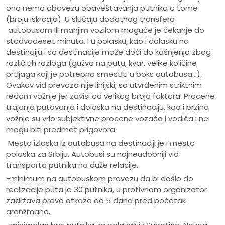
ona nema obavezu obaveštavanja putnika o tome
(broju iskrcaja). U slučaju dodatnog transfera
autobusom ili manjim vozilom moguće je čekanje do
stodvadeset minuta. I u polasku, kao i dolasku na
destinaiju i sa destinacije može doći do kašnjenja zbog
različitih razloga (gužva na putu, kvar, velike količine
prtljaga koji je potrebno smestiti u boks autobusa...).
Ovakav vid prevoza nije linijski, sa utvrđenim striktnim
redom vožnje jer zavisi od velikog broja faktora. Procene
trajanja putovanja i dolaska na destinaciju, kao i brzina
vožnje su vrlo subjektivne procene vozača i vodiča i ne
mogu biti predmet prigovora.
Mesto izlaska iz autobusa na destinaciji je i mesto
polaska za Srbiju. Autobusi su najneudobniji vid
transporta putnika na duže relacije.
-minimum na autobuskom prevozu da bi došlo do
realizacije puta je 30 putnika, u protivnom organizator
zadržava pravo otkaza do 5 dana pred početak
aranžmana,