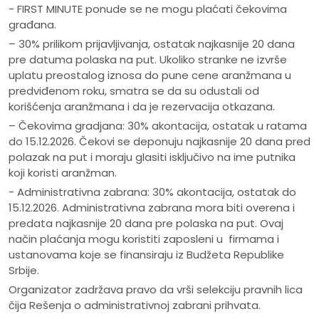
- FIRST MINUTE ponude se ne mogu plaćati čekovima
građana.
– 30% prilikom prijavljivanja, ostatak najkasnije 20 dana
pre datuma polaska na put. Ukoliko stranke ne izvrše
uplatu preostalog iznosa do pune cene aranžmana u
predviđenom roku, smatra se da su odustali od
korišćenja aranžmana i da je rezervacija otkazana.
– Čekovima gradjana: 30% akontacija, ostatak u ratama
do 15.12.2026. Čekovi se deponuju najkasnije 20 dana pred
polazak na put i moraju glasiti isključivo na ime putnika
koji koristi aranžman.
- Administrativna zabrana: 30% akontacija, ostatak do
15.12.2026. Administrativna zabrana mora biti overena i
predata najkasnije 20 dana pre polaska na put. Ovaj
način plaćanja mogu koristiti zaposleni u firmama i
ustanovama koje se finansiraju iz Budžeta Republike
Srbije.
Organizator zadržava pravo da vrši selekciju pravnih lica
čija Rešenja o administrativnoj zabrani prihvata.