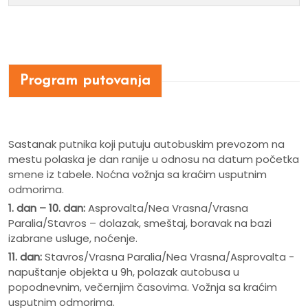
Program putovanja
Sastanak putnika koji putuju autobuskim prevozom na
mestu polaska je dan ranije u odnosu na datum početka
smene iz tabele. Noćna vožnja sa kraćim usputnim
odmorima.
1. dan – 10. dan:
Asprovalta/Nea Vrasna/Vrasna
Paralia/Stavros – dolazak, smeštaj, boravak na bazi
izabrane usluge, noćenje.
11. dan:
Stavros/Vrasna Paralia/Nea Vrasna/Asprovalta -
napuštanje objekta u 9h, polazak autobusa u
popodnevnim, večernjim časovima. Vožnja sa kraćim
usputnim odmorima.