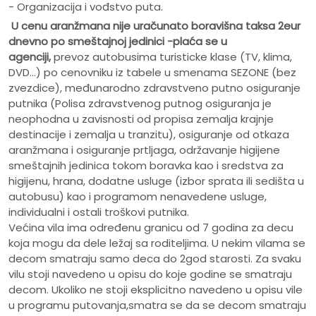
- Organizacija i vođstvo puta.
U cenu aranžmana nije uračunato
boravišna taksa 2eur
dnevno po smeštajnoj jedinici -plaća se u
agenciji,
prevoz autobusima turisticke klase (TV, klima,
DVD...) po cenovniku iz tabele u smenama SEZONE (bez
zvezdice), međunarodno zdravstveno putno osiguranje
putnika (Polisa zdravstvenog putnog osiguranja je
neophodna u zavisnosti od propisa zemalja krajnje
destinacije i zemalja u tranzitu), osiguranje od otkaza
aranžmana i osiguranje prtljaga, održavanje higijene
smeštajnih jedinica tokom boravka kao i sredstva za
higijenu, hrana, dodatne usluge (izbor sprata ili sedišta u
autobusu) kao i programom nenavedene usluge,
individualni i ostali troškovi putnika.
Većina vila ima određenu granicu od 7 godina za decu
koja mogu da dele ležaj sa roditeljima. U nekim vilama se
decom smatraju samo deca do 2god starosti. Za svaku
vilu stoji navedeno u opisu do koje godine se smatraju
decom. Ukoliko ne stoji eksplicitno navedeno u opisu vile
u programu putovanja,smatra se da se decom smatraju