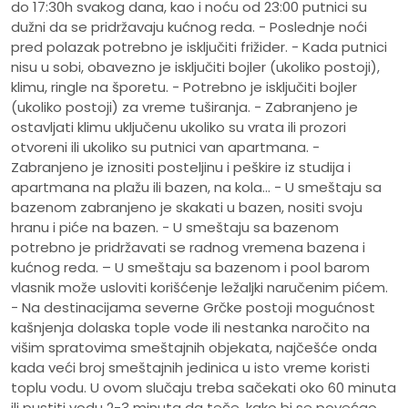
do 17:30h svakog dana, kao i noću od 23:00 putnici su
dužni da se pridržavaju kućnog reda. - Poslednje noći
pred polazak potrebno je isključiti frižider. - Kada putnici
nisu u sobi, obavezno je isključiti bojler (ukoliko postoji),
klimu, ringle na šporetu. - Potrebno je isključiti bojler
(ukoliko postoji) za vreme tuširanja. - Zabranjeno je
ostavljati klimu uključenu ukoliko su vrata ili prozori
otvoreni ili ukoliko su putnici van apartmana. -
Zabranjeno je iznositi posteljinu i peškire iz studija i
apartmana na plažu ili bazen, na kola... - U smeštaju sa
bazenom zabranjeno je skakati u bazen, nositi svoju
hranu i piće na bazen. - U smeštaju sa bazenom
potrebno je pridržavati se radnog vremena bazena i
kućnog reda. – U smeštaju sa bazenom i pool barom
vlasnik može usloviti korišćenje ležaljki naručenim pićem.
- Na destinacijama severne Grčke postoji mogućnost
kašnjenja dolaska tople vode ili nestanka naročito na
višim spratovima smeštajnih objekata, najčešće onda
kada veći broj smeštajnih jedinica u isto vreme koristi
toplu vodu. U ovom slučaju treba sačekati oko 60 minuta
ili pustiti vodu 2-3 minuta da teče, kako bi se povećao