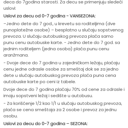
deca do 7godina starosti. Za decu se primenjuju sledeći
uslovi:
Uslovi za decu od 0-7 godina - VANSEZONA:
–Jedno dete do 7 god., u krevetu sa roditeljima (dve
punoplatežne osobe) – besplatno u slučaju sopstvenog
prevoza. U slučaju autobuskog prevoza plaća samo
punu cenu autobuske karte. - Jedno dete do 7 god. sa
jednim roditeljem (jedna osoba) plaća punu cenu
aranžmana.
- Dvoje dece do 7 godina u zajedničkom ležaju, plaćaju
cenu jedne odrasle osobe za smeštaj dok se za jedno
dete u slučaju autobuskog prevoza plaća puna cena
autobuske karte po ceni iz tabele.
Dvoje dece do 7 godina plaćaju 70% od cene za odrasle i
imaju sopstveni ležaj i sedište u autobusu.
- Za korišćenje 1/2 kao 1/1 u slučaju autobuskog prevoza,
plaća se cena smeštaja za 2 osobe i prevoz za jednu
osobu.
Uslovi za decu do 0-7 godina – SEZONA: