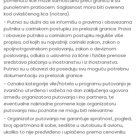
pomenuto lice može samostalno preći granicu ili sa
punoletnim pratiocem. Saglasnost mora biti overena
kod ovlašćenog lica (notara).
- Putnici su dužni da se informišu o pravima i obavezama
putnika u carinskom postupku za prelazak granice. Prava
i obaveze putnika u carinskom postupku reguliše više
propisa, od kojih su najvažniji: carinski zakon, zakon o
spoljnotrgovinskom poslovanju, zakon o deviznom
poslovanju, odluka o uslovima za lične i fizičke prenose
sredstava plaćanja u inostranstvu i iz inostranstva.
Putnici su u obavezi da poseduju svu moguću potrebnu
dokumentaciju za prelazak granice.
- Oznaka kategorije vile/hotela u programu putovanja je
zvanično utvrđena i važeća na dan zaključenja ugovora
između organizatora putovanja i ino partnera, te
eventualne naknadne promene koje organizatoru
putovanja nisu poznate ne mogu biti relevantne.
- Organizator putovanja ne garantuje spratnost, pogled,
broj apartmana ili sobe, sedište u autobusu ili avionu,
ukoliko to nije predviđeno i uplaćeno prema cenovniku