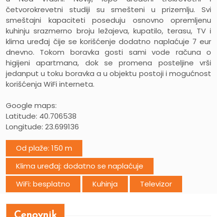
četvorokrevetni studiji su smešteni u prizemlju. Svi
smeštajni kapaciteti poseduju osnovno opremljenu
kuhinju srazmerno broju ležajeva, kupatilo, terasu, TV i
klima uređaj čije se korišćenje dodatno naplaćuje 7 eur
dnevno. Tokom boravka gosti sami vode računa o
higijeni apartmana, dok se promena posteljine vrši
jedanput u toku boravka a u objektu postoji i mogućnost
korišćenja WiFi interneta.
Google maps:
Latitude: 40.706538
Longitude: 23.699136
Od plaže: 150 m
Klima uređaj: dodatno se naplaćuje
WiFi: besplatno
Kuhinja
Televizor
Cenovnik