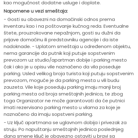
kao mogućnost dodatne usluge i doplate.
Napomene u vezi smeštaja:
- Gosti su obavezni na domaćinski odnos prema
inventaru kao i na poštovanje kućnog reda. Eventualne
štete, prouzrokovane nepažnjom, gosti su dužni da
prijave domaćinu ili predstavniku agencije i da iste
nadoknade. - Uplatom smeštaja u određenom objektu,
nema garancije da putnik koji putuje sopstvenim
prevozom uz studio/apartman dobije i parking mesto
čak i ako je u opisu vile naznačeno da vila poseduje
parking. Usled velikog broja turista koji putuju sopstvenim
prevozom, moguće je da parking mesta u vili budu
zauzeta. Vile koje poseduju parking imaju manji broj
parking mesta od broja smeštajnih jedinica, te zbog
toga Organizator ne može garantovati da će putnici
imati rezervisano parking mesto u vilama za koje je
naznačeno da imaju sopstveni parking.
- Uz ključ apartmana se uglavnom dobija i privezak za
struju. Po napuštanju smeštajnih jedinica poslednjeg
dana smene ključ je obavezno ostaviti u bravi sa