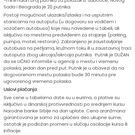
-minimalan broj putnika za polazak iz Subotice, Novog
Sada i Beograda je 20 putnika.
Postoji mogućnost ulazaka/izlaska i na usputnim
stanicama na autoputu (u dogovoru sa vodičem i
vozačem autobusa) koje nisu navedene u tabeli, ali
isključivo na mestima predviđenim za stajanje (parking,
pumpa, motel, restoran). Zabranjeno je zaustavljanje
autobusa na petljama, kružnom toku ili u zaustavnoj traci
autoputa zbog ukrcaja/iskrcaja putnika. Putnik je DUŽAN
da se LIČNO informiše u agenciji o mestu i vremenu
polaska, jedan dan pred put. Putnik je u obavezi da na
dogovorenom mestu polaska bude 30 minuta pre
ugovorenog vremena polaska.
Uslovi plaćanja
:
Sve cene u tabelama date su u eurima, a plative su
isključivo u dinarskoj protivvrednosti po srednjem kursu
Narodne banke Srbije na dan uplate. Cena aranžmana
garantovana je samo za uplaćeni deo ukupne sume,
ostatak je podložan promeni u slučaju oscilacije kursa ili
inflacije.