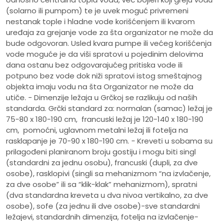
(solarno ili pumpom) te je uvek moguć privremeni
nestanak tople i hladne vode korišćenjem ili kvarom
uređaja za grejanje vode za šta organizator ne može da
bude odgovoran. Usled kvara pumpe ili većeg korišćenja
vode moguće je da viši spratovi u pojedinim delovima
dana ostanu bez odgovarajućeg pritiska vode ili
potpuno bez vode dok niži spratovi istog smeštajnog
objekta imaju vodu na šta Organizator ne može da
utiče. - Dimenzije ležaja u Grčkoj se razlikuju od naših
standarda. Grčki standard za: normalan (samac) ležaj je
75-80 x 180-190 cm, francuski ležaj je 120-140 x 180-190
cm, pomoćni, uglavnom metalni ležaj ili fotelja na
rasklapanje je 70-90 x 180-190 cm. - Kreveti u sobama su
prilagođeni planiranom broju gostiju i mogu biti singl
(standardni za jednu osobu), francuski (dupli, za dve
osobe), rasklopivi (singli sa mehanizmom “na izvlačenje,
za dve osobe” ili sa “klik-klak” mehanizmom), spratni
(dva standardna kreveta u dva nivoa vertikalno, za dve
osobe), sofe (za jednu ili dve osobe)-sve standardni
ležajevi, standardnih dimenzija, fotelja na izvlačenje-