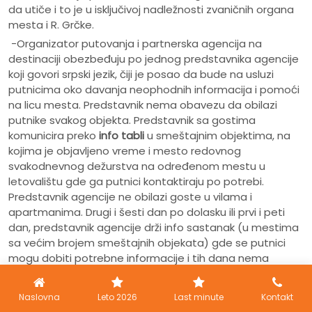
da utiče i to je u isključivoj nadležnosti zvaničnih organa
mesta i R. Grčke.
-Organizator putovanja i partnerska agencija na
destinaciji obezbeđuju po jednog predstavnika agencije
koji govori srpski jezik, čiji je posao da bude na usluzi
putnicima oko davanja neophodnih informacija i pomoći
na licu mesta. Predstavnik nema obavezu da obilazi
putnike svakog objekta. Predstavnik sa gostima
komunicira preko
info tabli
u smeštajnim objektima, na
kojima je objavljeno vreme i mesto redovnog
svakodnevnog dežurstva na određenom mestu u
letovalištu gde ga putnici kontaktiraju po potrebi.
Predstavnik agencije ne obilazi goste u vilama i
apartmanima. Drugi i šesti dan po dolasku ili prvi i peti
dan, predstavnik agencije drži info sastanak (u mestima
sa većim brojem smeštajnih objekata) gde se putnici
mogu dobiti potrebne informacije i tih dana nema
redovnih dežurstava. Ukoliko predstavnik ne drži info
sastanak, putnici ga za sve situacije kontaktiraju na
Naslovna
Leto 2026
Last minute
Kontakt
redovnom dežurstvu. Redovna dežurstva su u danima