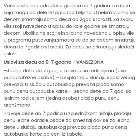
Većina vila ima određenu granicu od 7 godina za decu
koja mogu da dele ležaj sa roditeljima. U nekim vilama se
decom smatraju samo deca do 2god starosti. Za svaku
vilu stoji navedeno u opisu do koje godine se smatraju
decom. Ukoliko ne stoji eksplicitno navedeno u opisu vile
u programu putovanja,smatra se da se decom smatraju
deca do 7godina starosti. Za decu se primenjuju sledeći
uslovi:
Uslovi za decu od 0-7 godina - VANSEZONA:
–Jedno dete do 7 god., u krevetu sa roditeljima (dve
punoplatežne osobe) – besplatno u slučaju sopstvenog
prevoza. U slučaju autobuskog prevoza plaća samo
punu cenu autobuske karte. - Jedno dete do 7 god. sa
jednim roditeljem (jedna osoba) plaća punu cenu
aranžmana.
- Dvoje dece do 7 godina u zajedničkom ležaju, plaćaju
cenu jedne odrasle osobe za smeštaj dok se za jedno
dete u slučaju autobuskog prevoza plaća puna cena
autobuske karte po ceni iz tabele.