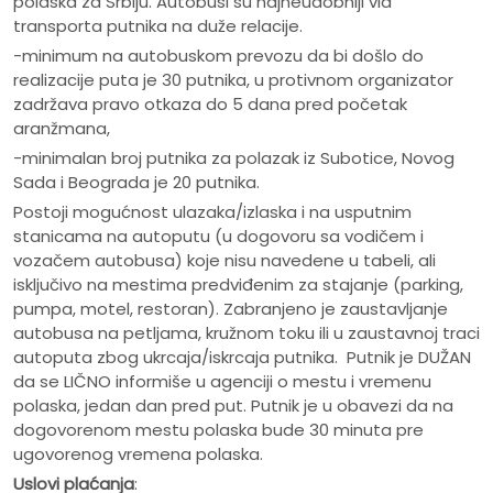
polaska za Srbiju. Autobusi su najneudobniji vid
transporta putnika na duže relacije.
-minimum na autobuskom prevozu da bi došlo do
realizacije puta je 30 putnika, u protivnom organizator
zadržava pravo otkaza do 5 dana pred početak
aranžmana,
-minimalan broj putnika za polazak iz Subotice, Novog
Sada i Beograda je 20 putnika.
Postoji mogućnost ulazaka/izlaska i na usputnim
stanicama na autoputu (u dogovoru sa vodičem i
vozačem autobusa) koje nisu navedene u tabeli, ali
isključivo na mestima predviđenim za stajanje (parking,
pumpa, motel, restoran). Zabranjeno je zaustavljanje
autobusa na petljama, kružnom toku ili u zaustavnoj traci
autoputa zbog ukrcaja/iskrcaja putnika. Putnik je DUŽAN
da se LIČNO informiše u agenciji o mestu i vremenu
polaska, jedan dan pred put. Putnik je u obavezi da na
dogovorenom mestu polaska bude 30 minuta pre
ugovorenog vremena polaska.
Uslovi plaćanja
: