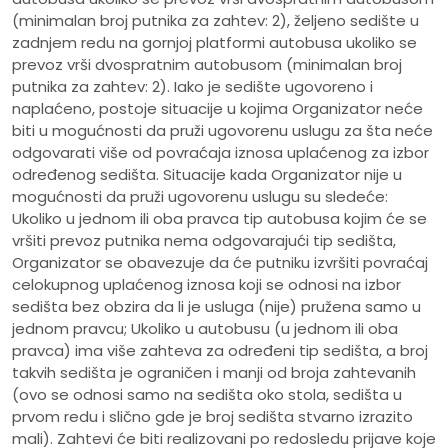
(minimalan broj putnika za zahtev: 2), željeno sedište u
zadnjem redu na gornjoj platformi autobusa ukoliko se
prevoz vrši dvospratnim autobusom (minimalan broj
putnika za zahtev: 2). Iako je sedište ugovoreno i
naplaćeno, postoje situacije u kojima Organizator neće
biti u mogućnosti da pruži ugovorenu uslugu za šta neće
odgovarati više od povraćaja iznosa uplaćenog za izbor
određenog sedišta. Situacije kada Organizator nije u
mogućnosti da pruži ugovorenu uslugu su sledeće:
Ukoliko u jednom ili oba pravca tip autobusa kojim će se
vršiti prevoz putnika nema odgovarajući tip sedišta,
Organizator se obavezuje da će putniku izvršiti povraćaj
celokupnog uplaćenog iznosa koji se odnosi na izbor
sedišta bez obzira da li je usluga (nije) pružena samo u
jednom pravcu; Ukoliko u autobusu (u jednom ili oba
pravca) ima više zahteva za određeni tip sedišta, a broj
takvih sedišta je ograničen i manji od broja zahtevanih
(ovo se odnosi samo na sedišta oko stola, sedišta u
prvom redu i slično gde je broj sedišta stvarno izrazito
mali). Zahtevi će biti realizovani po redosledu prijave koje