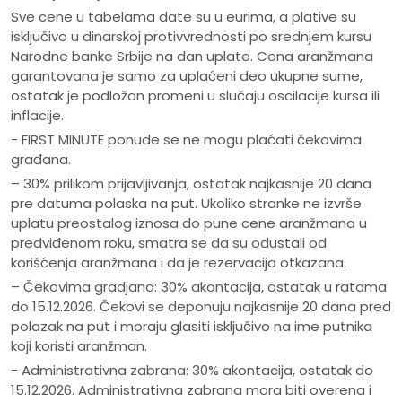
Sve cene u tabelama date su u eurima, a plative su
isključivo u dinarskoj protivvrednosti po srednjem kursu
Narodne banke Srbije na dan uplate. Cena aranžmana
garantovana je samo za uplaćeni deo ukupne sume,
ostatak je podložan promeni u slučaju oscilacije kursa ili
inflacije.
- FIRST MINUTE ponude se ne mogu plaćati čekovima
građana.
– 30% prilikom prijavljivanja, ostatak najkasnije 20 dana
pre datuma polaska na put. Ukoliko stranke ne izvrše
uplatu preostalog iznosa do pune cene aranžmana u
predviđenom roku, smatra se da su odustali od
korišćenja aranžmana i da je rezervacija otkazana.
– Čekovima gradjana: 30% akontacija, ostatak u ratama
do 15.12.2026. Čekovi se deponuju najkasnije 20 dana pred
polazak na put i moraju glasiti isključivo na ime putnika
koji koristi aranžman.
- Administrativna zabrana: 30% akontacija, ostatak do
15.12.2026. Administrativna zabrana mora biti overena i