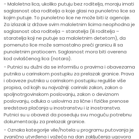
- Maloletna lica, ukoliko putuju bez roditelja, moraju imati
saglasnost oba roditelja a koje glasi na punoletno lice sa
kojim putuje. To punoletno lice ne može biti iz agencije.
Za izlazak iz države svim maloletnim licima neophodna je
saglasnost oba roditelja – staratelja (ili roditelja –
staratelja koji ne putuje sa maloletnim detetom), da
pomenuto lice može samostalno preći granicu ili sa
punoletnim pratiocem. Saglasnost mora biti overena
kod ovlašćenog lica (notara).
- Putnici su dužni da se informišu o pravima i obavezama
putnika u carinskom postupku za prelazak granice. Prava
i obaveze putnika u carinskom postupku reguliše više
propisa, od kojih su najvažniji: carinski zakon, zakon o
spoljnotrgovinskom poslovanju, zakon o deviznom
poslovanju, odluka o uslovima za lične i fizičke prenose
sredstava plaćanja u inostranstvu i iz inostranstva.
Putnici su u obavezi da poseduju svu moguću potrebnu
dokumentaciju za prelazak granice.
- Oznaka kategorije vile/hotela u programu putovanja je
zvanično utvrđena i važeća na dan zaključenja ugovora