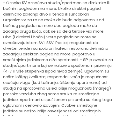
- Oznaka
SV
označava studio/apartman sa direktnim ili
bočnim pogledom na more. Ukoliko direktni pogled
delimično zaklanja drvo ili tenda ili suncobran
Organizator za to ne može da bude odgovoran. Kod
bočnog pogleda na more deo pogleda može da
zaklanja druga kuća, dok se sa dela terase vidi more.
Oba (i direktni i bočni) vrste pogleda na more se
označavaju istom SV i SSV. Postoji mogućnost da
drveće, tende i suncobrani kafea i restorana delimično
zaklanjaju direktan pogled na more, pogotovo u
smeštajnim jedinicama niže spratnosti. –
SP
je oznaka za
studije/apartmane koji se nalaze u spuštenom prizemlju
(4-7 ili više stepenika ispod nivoa zemlje), uglavnom su
nešto lošijeg kvaliteta, rasporeda i veća je mogućnost
osećaja vlage (kod tuširanja, čišćenja apartmana) od
studija na spratovima usled lošije mogućnosti (manjeg)
protoka vazduha zbog same strukture smeštajne
jedinice. Apartmani u spuštenom prizemlju su zbog toga
uglavnom i cenovno izdvojeni. Ovakve smeštajne
jedinice su nešto lošije osvetljenosti od smeštajnih