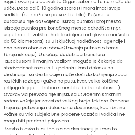
registrovan je u dozvoli te Organizator na to ne može da
utiče. Dete od 0-10 godina starosti mora imati svoje
sedište (ne može se prevoziti u krilu). Pušenje u
autobusu nije dozvoljeno. Iskrcaj putnika i broj mesta
iskrcaja putnika pre konačnog mesta odredišta (npr.
usputna letovališta i hoteli udaljena od glavne maršrute
do 50 kilometara) su u isključivoj nadležnosti agencije i
ona nema obavezu obaveštavanja putnika o tome
(broju iskrcaja). U slučaju dodatnog transfera
autobusom ili manjim vozilom moguće je čekanje do
stodvadeset minuta. I u polasku, kao i dolasku na
destinaiju i sa destinacije može doći do kašnjenja zbog
različitih razloga (gužva na putu, kvar, velike količine
prtljaga koji je potrebno smestiti u boks autobusa...).
Ovakav vid prevoza nije linijski, sa utvrđenim striktnim
redom vožnje jer zavisi od velikog broja faktora. Procene
trajanja putovanja i dolaska na destinaciju, kao i brzina
vožnje su vrlo subjektivne procene vozača i vodiča i ne
mogu biti predmet prigovora.
Mesto izlaska iz autobusa na destinaciji je i mesto