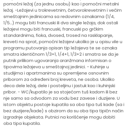
pomoćni ležaj (za jednu osobu) kao i pomoćni metalni
ležaj. -Ležajevi u trokrevetnim, četvorokrevetnim i većim
smeštajnim jedinicama sa redovnim oznakama (1/4,
1/5…) mogu biti francuski ili dva single ležaja, dok ostali
ležajevi mogu biti francuski, francuski po grčkim
standardnima, fioka, dvosed, trosed na rasklapanje,
kreveti na sprat, pomoćni ležajevi ukoliko je u opisu vile u
programu putovanja opisan tip ležajeva te se oznaka
smatra identičnom 1/3+1, 1/4+1, 1/3+2 i smatra se da je
putnik prilikom ugovaranja aranžmana informisan o
tipovima ležajeva u smeštajnoj jedinici. - Kuhinje u
studijima i apartmanima su opremljene osnovnim
priborom za određeni broj kreveta, ne osoba. Ukoliko
deca dele ležaj, dele i posteljinu i jastuk kao i kuhinjski
pribor. - WC/kupatilo je sa stojećom tuš kadom ili bez
nje samo sa odvodom za vodu bez zavese i duzijere. U
istom objektu postoje kupatila sa oba tipa tuš kade (sa i
bez duzijere/kade) s obzirom da su oba tipa tipičn način
izgradnje objekata. Putnici na korišćenje mogu dobiti
oba tipa kupatila.