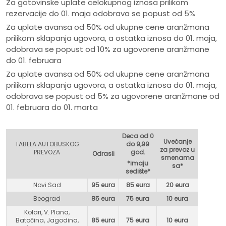
Za gotovinske uplate celokupnog iznosa prilikom
rezervacije do 01. maja odobrava se popust od 5%
Za uplate avansa od 50% od ukupne cene aranžmana
prilikom sklapanja ugovora, a ostatka iznosa do 01. maja,
odobrava se popust od 10% za ugovorene aranžmane
do 01. februara
Za uplate avansa od 50% od ukupne cene aranžmana
prilikom sklapanja ugovora, a ostatka iznosa do 01. maja,
odobrava se popust od 5% za ugovorene aranžmane od
01. februara do 01. marta
Deca od 0
Uvećanje
TABELA AUTOBUSKOG
do 9,99
za prevoz u
PREVOZA
god.
Odrasli
smenama
*imaju
sa*
sedište*
Novi Sad
95 eura
85 eura
20 eura
Beograd
85 eura
75 eur
a
10 eura
Kolari, V. Plana,
Batočina, Jagodina,
85 eura
75 eura
10 eura