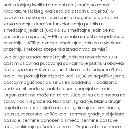
nešto lošijeg kvaliteta od ostalih (značajno manje
kvadrature i lošijeg kvaliteta od ostalih u objektu). U
ovakvim smeštajnim jedinicama moguće je da kosine
krova smanjuju komfor funkcionisanja putnika u
smeštajnoj jedinici (ukoliko su smeštajne jedinice na
poslednjem spratu.) –
PR
je oznaka smeštajne jedinice u
prizemlju –
VPR
je oznaka smeštajne jedinice u visokom
prizemlju (nekoliko stepenika iznad nivoa zemlje).
Sve druge oznake smeštajnih jedinica navedene su u
opštim uslovima putovanja sa kojima je putnik u obavezi
da se upozna. – Kako su turistička mesta severne Grčke
mala i ne postoji kanalizacija već isključivo septičke jame,
postoji mogućnost da se usled padavina ili podizanja
podzemnih voda iz toaleta oseća neprijatan miris i
Organizator ne može na to da utiče jer su cela mesta na
takav način izgrađena. Na način izgradnje, blizinu drugih
objekata i ugostiteljskih objekata, dimnjaka, ventilacija,
ispusta, restorana, kafića kao i termine gradnje objekata,
dozvole, termine odnošenja smeća, termine dostave
robe, blokiranja pešačke zone i sl. Organizator ne može