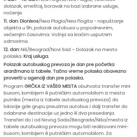
dolazak, smeštaj, boravak na bazi izabrane usluge,
noćenje.
11. dan: Dionisos
/Nea Plagia/Nea Flogita - napuštanje
objekta u 9h, polazak autobusa u popodnevnim,
večernjim časovima. Vožnja sa kraćim usputnim
odmorima.
12. dan:
Niš/Beograd/Novi Sad – Dolazak na mesto
polaska.
Kraj usluga.
Polazak autobuskog prevoza je dan pre po
č
etka
aranžmana iz tabele. Ta
č
no vreme polaska obavezno
proveriti u agenciji dan pre polaska.
Program
GRČKA IZ VAŠEG MESTA
obuhvata transfer mini
busom, kombijem ili putničkim automobilom iz mesta
putnika (mesta iz tabele autobuskog prevoza) do
lokacije gde grupu preuzima autobus i dalji transfer do
odabrane destinacije uz jedno ili dva presedanja.
Transferi do i od Novog Sada/Beograda/Niša/mesta iz
tabele autobuskog prevoza mogu biti realizovani mini-
busom, kombijem ili putničkim automobilom. Za