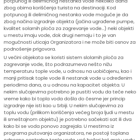
potpunog ili delimičnog nestanka vode nekoliko dana
zbog obima korišćenja turista na destinaciji. Kod
potpunog ili delimičnog nestanka vode moguće je da
zbog načina izgradnje objekta (jačina ugrađene pumpe,
kvalitet solarnih ploča za zagrevanje vode…) neki objekti
u mestu imaju vode, dok drugi nemaju i to je van
mogućnosti uticaja Organizatora i ne može biti osnov za
podnošenje prigovora.
U većini objekata se koristi sistem slolarnih ploča za
zagrevanje vode, što podrazumeva nešto nižu
temperaturu tople vode, u odnosu na uobičajenu, kao i
manji pritisak tople vode ili nestanak vode u određenim
periodima dana, a u odnosu na kapacitet objekta. U
nekim slučajevima potrebno je pustiti vodu da teče neko
vreme kako bi topla voda došla do česme jer princip
izgradnje nije isti kao u Srbiji. U nekim slučajevima za
toplu vodu (prilikom korišćenja većeg broja ljudi u mestu
ili smeštajnom objektu) je potrebno sačekati sat ili dva
kako bi se voda ponovo zagrejala. U mestima iz
programa putovanja organizatora, ne postoji toplana
odnosno centralna topla voda, već bojleri koji greju vodu