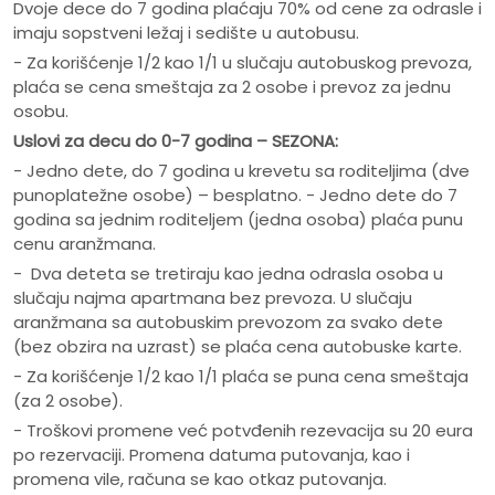
Dvoje dece do 7 godina plaćaju 70% od cene za odrasle i
imaju sopstveni ležaj i sedište u autobusu.
- Za korišćenje 1/2 kao 1/1 u slučaju autobuskog prevoza,
plaća se cena smeštaja za 2 osobe i prevoz za jednu
osobu.
Uslovi za decu do 0-7 godina – SEZONA:
- Jedno dete, do 7 godina u krevetu sa roditeljima (dve
punoplatežne osobe) – besplatno. - Jedno dete do 7
godina sa jednim roditeljem (jedna osoba) plaća punu
cenu aranžmana.
- Dva deteta se tretiraju kao jedna odrasla osoba u
slučaju najma apartmana bez prevoza. U slučaju
aranžmana sa autobuskim prevozom za svako dete
(bez obzira na uzrast) se plaća cena autobuske karte.
- Za korišćenje 1/2 kao 1/1 plaća se puna cena smeštaja
(za 2 osobe).
- Troškovi promene već potvđenih rezevacija su 20 eura
po rezervaciji. Promena datuma putovanja, kao i
promena vile, računa se kao otkaz putovanja.