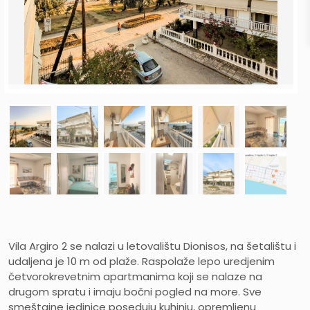
Vila Argiro 2 se nalazi u letovalištu Dionisos, na šetalištu i
udaljena je 10 m od plaže. Raspolaže lepo uredjenim
četvorokrevetnim apartmanima koji se nalaze na
drugom spratu i imaju bočni pogled na more. Sve
smeštajne jedinice poseduju kuhinju, opremljenu