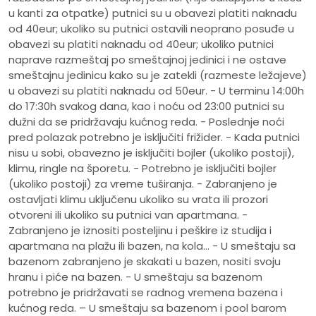
u kanti za otpatke) putnici su u obavezi platiti naknadu
od 40eur; ukoliko su putnici ostavili neoprano posuđe u
obavezi su platiti naknadu od 40eur; ukoliko putnici
naprave razmeštaj po smeštajnoj jedinici i ne ostave
smeštajnu jedinicu kako su je zatekli (razmeste ležajeve)
u obavezi su platiti naknadu od 50eur. - U terminu 14:00h
do 17:30h svakog dana, kao i noću od 23:00 putnici su
dužni da se pridržavaju kućnog reda. - Poslednje noći
pred polazak potrebno je isključiti frižider. - Kada putnici
nisu u sobi, obavezno je isključiti bojler (ukoliko postoji),
klimu, ringle na šporetu. - Potrebno je isključiti bojler
(ukoliko postoji) za vreme tuširanja. - Zabranjeno je
ostavljati klimu uključenu ukoliko su vrata ili prozori
otvoreni ili ukoliko su putnici van apartmana. -
Zabranjeno je iznositi posteljinu i peškire iz studija i
apartmana na plažu ili bazen, na kola... - U smeštaju sa
bazenom zabranjeno je skakati u bazen, nositi svoju
hranu i piće na bazen. - U smeštaju sa bazenom
potrebno je pridržavati se radnog vremena bazena i
kućnog reda. – U smeštaju sa bazenom i pool barom