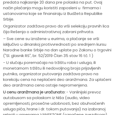
predata najkasnije 20 dana pre polaska na put. Ovaj
način plaćanja mogu koristiti zaposleni u firmama i
ustanovama koje se finansiraju iz Budžeta Republike
Srbije.
Organizator zadržava pravo da vrši selekciju pravnih lica
čija Rešenja o administrativnoj zabrani prihvata.
– Sve cene su izražene u eurima, a plaćanje se vrši
isključivo u dinarskoj protivvrednosti po srednjem kursu
Narodne banke Srbije na dan uplate po Zakonu o trgovini
("Sl. glasnik RS", br. 52/2019 Član 35 stav 16 tč. 1 )
- U slučaju poremaćaja na tržištu roba i usluga, ili
monetarnom tržištu ili nedovoljnog broja prijavljenih
putnika, organizator putovanja zadržava pravo na
korekciju cena na neplaćeni deo aranžmana. Za uplaćeni
deo aranžmana cena ostaje nepromenjena.
U cenu aranžmana je uračunato:
- Vanlinijski prevoz
autobusom sa polaskom iz Niša (audio, video
opremljenosti, prosečne udobnosti, bez obuhvaćenih
usluga pića, hrane i dr. tokom putovanja) na izabranoj
relaciji u smenama VANSEZONE (označene zvezdicom).