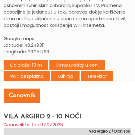
osnovnim kuhinjskim priborom, kupatilo i TV. Promena
posteljine je jedanput u toku boravka, dok je korišćenje
klima uređaja uključeno u cenu najma apartmana. U vili
postoji i mogućnost korišćenja WiFi interneta.
Google maps:
Latitude: 40.249311
Longitude: 23.251798
Od plaže: 10 m
Klima uređaj: u ceni
WiFi: besplatno
Kuhinja
Televizor
Cenovnik
VILA ARGIRO 2 - 10 NOĆI
Cenovnik br. 1 od 12.02.2026.
Vila Argiro 2 / Dionisos