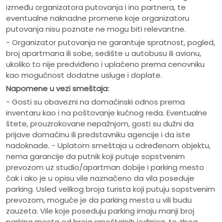
između organizatora putovanja i ino partnera, te
eventualne naknadne promene koje organizatoru
putovanja nisu poznate ne mogu biti relevantne.
- Organizator putovanja ne garantuje spratnost, pogled,
broj apartmana ili sobe, sedište u autobusu ili avionu,
ukoliko to nije predviđeno i uplaćeno prema cenovniku
kao mogućnost dodatne usluge i doplate.
Napomene u vezi smeštaja:
- Gosti su obavezni na domaćinski odnos prema
inventaru kao i na poštovanje kućnog reda. Eventualne
štete, prouzrokovane nepažnjom, gosti su dužni da
prijave domaćinu ili predstavniku agencije i da iste
nadoknade. - Uplatom smeštaja u određenom objektu,
nema garancije da putnik koji putuje sopstvenim
prevozom uz studio/apartman dobije i parking mesto
čak i ako je u opisu vile naznačeno da vila poseduje
parking. Usled velikog broja turista koji putuju sopstvenim
prevozom, moguće je da parking mesta u vili budu
zauzeta. Vile koje poseduju parking imaju manji broj
parking mesta od broja smeštajnih jedinica, te zbog