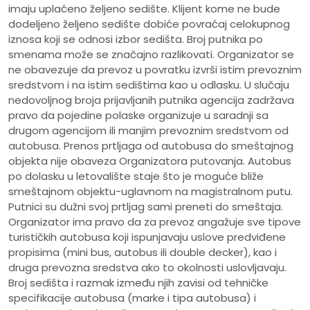
imaju uplaćeno željeno sedište. Klijent kome ne bude
dodeljeno željeno sedište dobiće povraćaj celokupnog
iznosa koji se odnosi izbor sedišta. Broj putnika po
smenama može se značajno razlikovati. Organizator se
ne obavezuje da prevoz u povratku izvrši istim prevoznim
sredstvom i na istim sedištima kao u odlasku. U slučaju
nedovoljnog broja prijavljanih putnika agencija zadržava
pravo da pojedine polaske organizuje u saradnji sa
drugom agencijom ili manjim prevoznim sredstvom od
autobusa. Prenos prtljaga od autobusa do smeštajnog
objekta nije obaveza Organizatora putovanja. Autobus
po dolasku u letovalište staje što je moguće bliže
smeštajnom objektu-uglavnom na magistralnom putu.
Putnici su dužni svoj prtljag sami preneti do smeštaja.
Organizator ima pravo da za prevoz angažuje sve tipove
turističkih autobusa koji ispunjavaju uslove predviđene
propisima (mini bus, autobus ili double decker), kao i
druga prevozna sredstva ako to okolnosti uslovljavaju.
Broj sedišta i razmak između njih zavisi od tehničke
specifikacije autobusa (marke i tipa autobusa) i