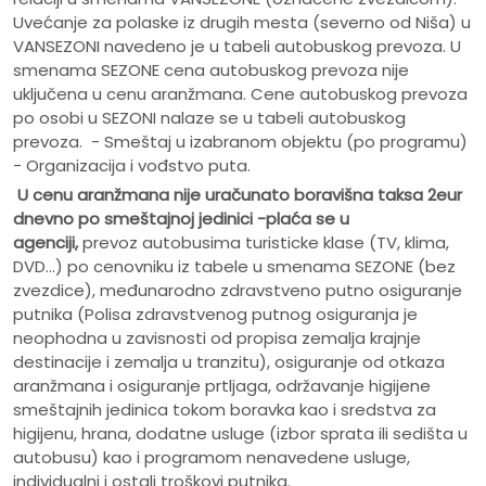
Uvećanje za polaske iz drugih mesta (severno od Niša) u
VANSEZONI navedeno je u tabeli autobuskog prevoza. U
smenama SEZONE cena autobuskog prevoza nije
uključena u cenu aranžmana. Cene autobuskog prevoza
po osobi u SEZONI nalaze se u tabeli autobuskog
prevoza. - Smeštaj u izabranom objektu (po programu)
- Organizacija i vođstvo puta.
U cenu aranžmana nije uračunato
boravišna taksa 2eur
dnevno po smeštajnoj jedinici -plaća se u
agenciji,
prevoz autobusima turisticke klase (TV, klima,
DVD...) po cenovniku iz tabele u smenama SEZONE (bez
zvezdice), međunarodno zdravstveno putno osiguranje
putnika (Polisa zdravstvenog putnog osiguranja je
neophodna u zavisnosti od propisa zemalja krajnje
destinacije i zemalja u tranzitu), osiguranje od otkaza
aranžmana i osiguranje prtljaga, održavanje higijene
smeštajnih jedinica tokom boravka kao i sredstva za
higijenu, hrana, dodatne usluge (izbor sprata ili sedišta u
autobusu) kao i programom nenavedene usluge,
individualni i ostali troškovi putnika.