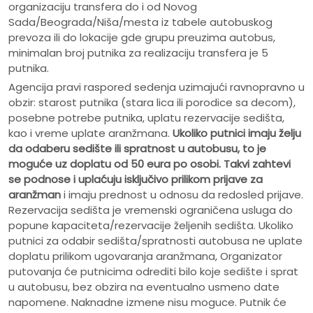
organizaciju transfera do i od Novog
Sada/Beograda/Niša/mesta iz tabele autobuskog
prevoza ili do lokacije gde grupu preuzima autobus,
minimalan broj putnika za realizaciju transfera je 5
putnika.
Agencija pravi raspored sedenja uzimajući ravnopravno u
obzir: starost putnika (stara lica ili porodice sa decom),
posebne potrebe putnika, uplatu rezervacije sedišta,
kao i vreme uplate aranžmana.
Ukoliko putnici imaju želju
da odaberu sedište ili spratnost u autobusu, to je
moguće uz doplatu od 50 eura po osobi.
Takvi zahtevi
se podnose i uplaćuju isključivo prilikom prijave za
aranžman
i imaju prednost u odnosu da redosled prijave.
Rezervacija sedišta je vremenski ograničena usluga do
popune kapaciteta/rezervacije željenih sedišta. Ukoliko
putnici za odabir sedišta/spratnosti autobusa ne uplate
doplatu prilikom ugovaranja aranžmana, Organizator
putovanja će putnicima odrediti bilo koje sedište i sprat
u autobusu, bez obzira na eventualno usmeno date
napomene. Naknadne izmene nisu moguce. Putnik će