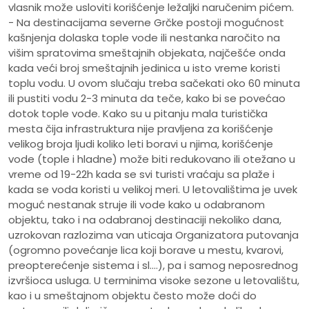
vlasnik može usloviti korišćenje ležaljki naručenim pićem.
- Na destinacijama severne Grčke postoji mogućnost
kašnjenja dolaska tople vode ili nestanka naročito na
višim spratovima smeštajnih objekata, najčešće onda
kada veći broj smeštajnih jedinica u isto vreme koristi
toplu vodu. U ovom slučaju treba sačekati oko 60 minuta
ili pustiti vodu 2-3 minuta da teče, kako bi se povećao
dotok tople vode. Kako su u pitanju mala turistička
mesta čija infrastruktura nije pravljena za korišćenje
velikog broja ljudi koliko leti boravi u njima, korišćenje
vode (tople i hladne) može biti redukovano ili otežano u
vreme od 19-22h kada se svi turisti vraćaju sa plaže i
kada se voda koristi u velikoj meri. U letovalištima je uvek
moguć nestanak struje ili vode kako u odabranom
objektu, tako i na odabranoj destinaciji nekoliko dana,
uzrokovan razlozima van uticaja Organizatora putovanja
(ogromno povećanje lica koji borave u mestu, kvarovi,
preopterećenje sistema i sl.…), pa i samog neposrednog
izvršioca usluga. U terminima visoke sezone u letovalištu,
kao i u smeštajnom objektu često može doći do