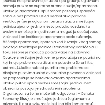
jedinica na spratovima jer usled tipa gradnje uglavnom
nemaju prozor sa suprotne strane studija/apartmana.
Ukoliko je apartman u spuštenom prizemlju, spavaća
soba je bez prozora. Usled nedostatka prirodne
ventilacije (jer je uglavnom terasa i ulaz u smeštajnu
jedinicu ujedno i jedino mesto protoka vazduha) u
ovakvim smeštajnim jedinicama moguć je osećaj veće
vlažnosti kod korišćenja apartmana posle tuširanja,
čišćenja apartmana, isparenja kod kuvanja. Zbog samog
položaja smeštajne jedinice i frekventnog korišćenja, u
toku sezone je moguća pojava vlage na zidovima.
Ovakve smeštajne jedinice ne preporučuju se putnicima
koji imaju problema sa disajnim putevima (bronhitis,
astma...).Ukoliko neki od putnika ima problema sa
disajnim putevima usled eventualne povećane vlažnosti
ne preporučuje se boravak ovakvim apartmanima.
Ukoliko putnik uplati ovakvu smeštajnu jedinicu bez
obzira na postojanje zdravstvenih problema,
Organizator za to ne može biti odgovoran. - Oznaka
Economy
(Ecc)
je smeštajna jedinica (uglavnom u
prizemlju ili potkrovlju, može biti i na bilo kom spratu),