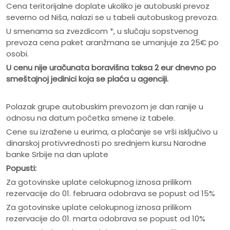
Cena teritorijalne doplate ukoliko je autobuski prevoz
severno od Niša, nalazi se u tabeli autobuskog prevoza.
U smenama sa zvezdicom *, u slučaju sopstvenog
prevoza cena paket aranžmana se umanjuje za 25€ po
osobi.
U cenu nije ura
č
unata boravišna taksa 2 eur dnevno po
smeštajnoj jedinici koja se pla
ć
a u agenciji.
Polazak grupe autobuskim prevozom je dan ranije u
odnosu na datum početka smene iz tabele.
Cene su izražene u eurima, a plaćanje se vrši isključivo u
dinarskoj protivvrednosti po srednjem kursu Narodne
banke Srbije na dan uplate
Popusti:
Za gotovinske uplate celokupnog iznosa prilikom
rezervacije do 01. februara odobrava se popust od 15%
Za gotovinske uplate celokupnog iznosa prilikom
rezervacije do 01. marta odobrava se popust od 10%