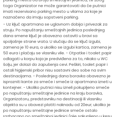
toga Organizator ne može garantovati da će putnici
imati rezervisano parking mesto u vilama za koje je
naznačeno da imaju sopstveni parking.
- Uz ključ apartmana se uglavnom dobija i privezak za
struju. Po napuštanju smeštajnih jedinica poslednjeg
dana smene ključ je obavezno ostaviti u bravi sa
spoljašnje strane vrata. U slučaju da se ključ izgubi,
zamena je 10 eura, a ukoliko se izgubi kartica, zamena je
50 eura i plaćaju se vlasniku vile. - Otpatke i toalet papir
odlagati u korpu koja je predviđena za to, nikako u WC
šolju, jer dolazi do zapušenja cevi. Peškiri, toalet papir i
ostali higijenski pribor nisu sastavni deo sobe na svim
destinacijama. - Poslednjeg dana boravka obavezno je
isprazniti kante za smeće i smeće iz apartmana izneti u
kontejner. - Ukoliko putnici nisu izneli pokupljeno smeće
po napuštanju smeštajne jedinice na kraju boravka,
Organizatoru, predstavniku na destinaciji ili vlasniku
objekta su u obavezi platiti naknadu od 20eur; ukoliko je
po napuštanju smeštajne jedinice smeće ostalo
razbacano po smeštajnoj jedinici (nije sakupljeno u kesu