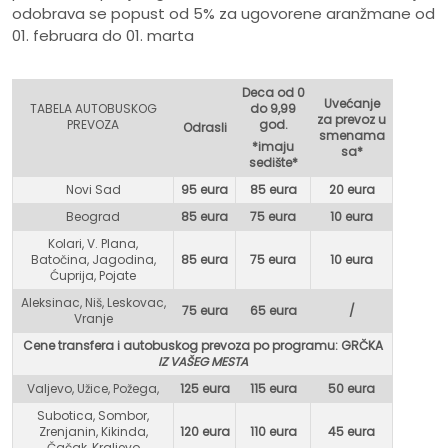
odobrava se popust od 5% za ugovorene aranžmane od
01. februara do 01. marta
Deca od 0
Uvećanje
TABELA AUTOBUSKOG
do 9,99
za prevoz u
PREVOZA
god.
Odrasli
smenama
*imaju
sa*
sedište*
Novi Sad
95 eura
85 eura
20 eura
Beograd
85 eura
75 eur
a
10 eura
Kolari, V. Plana,
Batočina, Jagodina,
85 eura
75 eura
10 eura
Ćuprija, Pojate
Aleksinac, Niš, Leskovac,
75 eura
65 eura
/
Vranje
Cene transfera i autobuskog prevoza po programu: GR
ČKA
IZ VAŠEG MESTA
Valjevo, Užice, Požega,
125 eura
115 eura
50 eura
Subotica, Sombor,
Zrenjanin, Kikinda,
120 eura
110 eura
45 eura
Čačak, Kraljevo