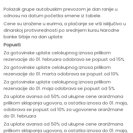
Polazak grupe autobuskim prevozom je dan ranije u
odnosu na datum početka smene iz tabele.
Cene su izražene u eurima, a plaćanje se vrši isključivo u
dinarskoj protivvrednosti po srednjem kursu Narodne
banke Srbije na dan uplate
Popusti:
Za gotovinske uplate celokupnog iznosa prilikom
rezervacije do 01. februara odobrava se popust od 15%
Za gotovinske uplate celokupnog iznosa prilikom
rezervacije do 01. marta odobrava se popust od 10%
Za gotovinske uplate celokupnog iznosa prilikom
rezervacije do 01. maja odobrava se popust od 5%
Za uplate avansa od 50% od ukupne cene aranžmana
prilikom sklapanja ugovora, a ostatka iznosa do 01. maja,
odobrava se popust od 10% za ugovorene aranžmane
do 01. februara
Za uplate avansa od 50% od ukupne cene aranžmana
prilikom sklapanja ugovora, a ostatka iznosa do 01. maja,