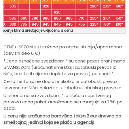
1.06
01.07
11.07
21.07
31.07
10.08
20.08
30.08
09.09
19.09
29.09
370
535
-
-
820
-
-
-
290*
235*
180*
-
-
-
-
-
820
-
-
-
-
-
410
585
665
780
880
880
880
710
255*
210*
150*
450
630
735
845
945
945
945
755
225*
180*
130*
rišćenje klima uređaja je uključeno u cenu
CENE u SEZONI su izražene po najmu studija/apartmana
(devizni deo u €)
*Cene označene zvezdicom * su cene paket aranžmana
u VANSEZONI (uračunat smeštaj i autobuski prevoz iz
Niša, bez teritorijalne doplate za prevoz) po osobi.*
Cena teritorijalne doplate ukoliko je autobuski prevoz
severno od Niša, nalazi se u tabeli autobuskog prevoza.
U smenama sa zvezdicom *, u slučaju sopstvenog
prevoza cena paket aranžmana se umanjuje za 25€ po
osobi.
U cenu nije ura
č
unata boravišna taksa 2 eur dnevno po
smeštajnoj jedinici koja se pla
ć
a u agenciji.