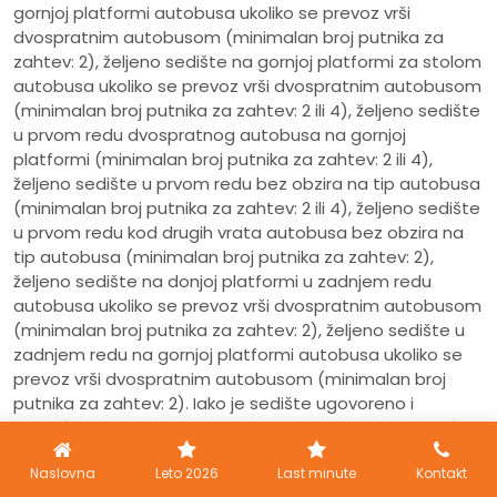
gornjoj platformi autobusa ukoliko se prevoz vrši
dvospratnim autobusom (minimalan broj putnika za
zahtev: 2), željeno sedište na gornjoj platformi za stolom
autobusa ukoliko se prevoz vrši dvospratnim autobusom
(minimalan broj putnika za zahtev: 2 ili 4), željeno sedište
u prvom redu dvospratnog autobusa na gornjoj
platformi (minimalan broj putnika za zahtev: 2 ili 4),
željeno sedište u prvom redu bez obzira na tip autobusa
(minimalan broj putnika za zahtev: 2 ili 4), željeno sedište
u prvom redu kod drugih vrata autobusa bez obzira na
tip autobusa (minimalan broj putnika za zahtev: 2),
željeno sedište na donjoj platformi u zadnjem redu
autobusa ukoliko se prevoz vrši dvospratnim autobusom
(minimalan broj putnika za zahtev: 2), željeno sedište u
zadnjem redu na gornjoj platformi autobusa ukoliko se
prevoz vrši dvospratnim autobusom (minimalan broj
putnika za zahtev: 2). Iako je sedište ugovoreno i
naplaćeno, postoje situacije u kojima Organizator neće
biti u mogućnosti da pruži ugovorenu uslugu za šta neće
Naslovna
Leto 2026
Last minute
Kontakt
odgovarati više od povraćaja iznosa uplaćenog za izbor