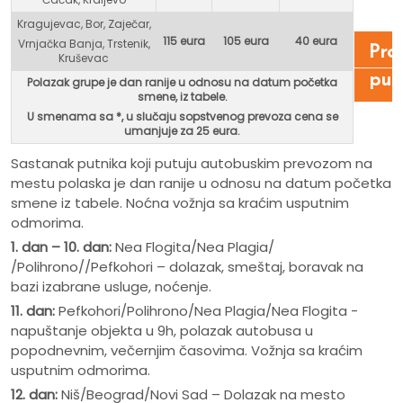
Kragujevac, Bor, Zaječar,
115 eura
105 eura
40 eura
Vrnjačka Banja, Trstenik,
Pro
Kruševac
put
Polazak grupe je dan ranije u odnosu na datum početka
smene, iz tabele.
U smenama sa *, u
slučaju sopstvenog prevoza cena se
umanjuje za 25 eura.
Sastanak putnika koji putuju autobuskim prevozom na
mestu polaska je dan ranije u odnosu na datum početka
smene iz tabele. Noćna vožnja sa kraćim usputnim
odmorima.
1. dan – 10. dan:
Nea Flogita/Nea Plagia/
/Polihrono//Pefkohori – dolazak, smeštaj, boravak na
bazi izabrane usluge, noćenje.
11. dan:
Pefkohori/Polihrono/Nea Plagia/Nea Flogita -
napuštanje objekta u 9h, polazak autobusa u
popodnevnim, večernjim časovima. Vožnja sa kraćim
usputnim odmorima.
12. dan:
Niš/Beograd/Novi Sad – Dolazak na mesto