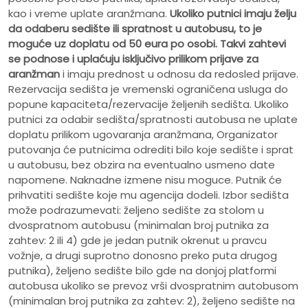
kao i vreme uplate aranžmana.
Ukoliko putnici imaju želju
da odaberu sedište ili spratnost u autobusu, to je
moguće uz doplatu od 50 eura po osobi.
Takvi zahtevi
se podnose i uplaćuju isključivo prilikom prijave za
aranžman
i imaju prednost u odnosu da redosled prijave.
Rezervacija sedišta je vremenski ograničena usluga do
popune kapaciteta/rezervacije željenih sedišta. Ukoliko
putnici za odabir sedišta/spratnosti autobusa ne uplate
doplatu prilikom ugovaranja aranžmana, Organizator
putovanja će putnicima odrediti bilo koje sedište i sprat
u autobusu, bez obzira na eventualno usmeno date
napomene. Naknadne izmene nisu moguce. Putnik će
prihvatiti sedište koje mu agencija dodeli. Izbor sedišta
može podrazumevati: željeno sedište za stolom u
dvospratnom autobusu (minimalan broj putnika za
zahtev: 2 ili 4) gde je jedan putnik okrenut u pravcu
vožnje, a drugi suprotno donosno preko puta drugog
putnika), željeno sedište bilo gde na donjoj platformi
autobusa ukoliko se prevoz vrši dvospratnim autobusom
(minimalan broj putnika za zahtev: 2), željeno sedište na