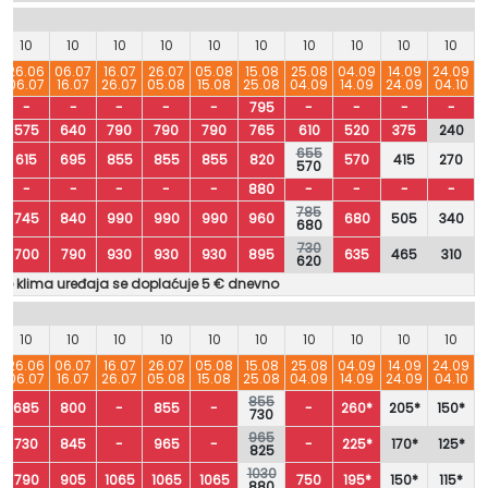
10
10
10
10
10
10
10
10
10
10
26.06
06.07
16.07
26.07
05.08
15.08
25.08
04.09
14.09
24.09
06.07
16.07
26.07
05.08
15.08
25.08
04.09
14.09
24.09
04.10
-
-
-
-
-
795
-
-
-
-
575
640
790
790
790
765
610
520
375
240
655
615
695
855
855
855
820
570
415
270
570
-
-
-
-
-
880
-
-
-
-
785
745
840
990
990
990
960
680
505
340
680
730
700
790
930
930
930
895
635
465
310
620
nje klima uređaja se doplaćuje 5 € dnevno
10
10
10
10
10
10
10
10
10
10
26.06
06.07
16.07
26.07
05.08
15.08
25.08
04.09
14.09
24.09
06.07
16.07
26.07
05.08
15.08
25.08
04.09
14.09
24.09
04.10
855
685
800
-
855
-
-
260*
205*
150*
730
965
730
845
-
965
-
-
225*
170*
125*
825
1030
790
905
1065
1065
1065
750
195*
150*
115*
880