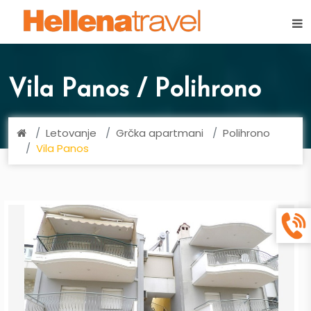
×
Vila Panos / Polihrono
Letovanje
Grčka apartmani
Polihrono
Vila Panos