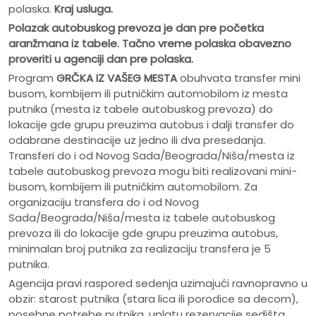
polaska.
Kraj usluga.
Polazak autobuskog prevoza je dan pre po
č
etka
aranžmana iz tabele. Ta
č
no vreme polaska obavezno
proveriti u agenciji dan pre polaska.
Program
GRČKA IZ VAŠEG MESTA
obuhvata transfer mini
busom, kombijem ili putničkim automobilom iz mesta
putnika (mesta iz tabele autobuskog prevoza) do
lokacije gde grupu preuzima autobus i dalji transfer do
odabrane destinacije uz jedno ili dva presedanja.
Transferi do i od Novog Sada/Beograda/Niša/mesta iz
tabele autobuskog prevoza mogu biti realizovani mini-
busom, kombijem ili putničkim automobilom. Za
organizaciju transfera do i od Novog
Sada/Beograda/Niša/mesta iz tabele autobuskog
prevoza ili do lokacije gde grupu preuzima autobus,
minimalan broj putnika za realizaciju transfera je 5
putnika.
Agencija pravi raspored sedenja uzimajući ravnopravno u
obzir: starost putnika (stara lica ili porodice sa decom),
posebne potrebe putnika, uplatu rezervacije sedišta,