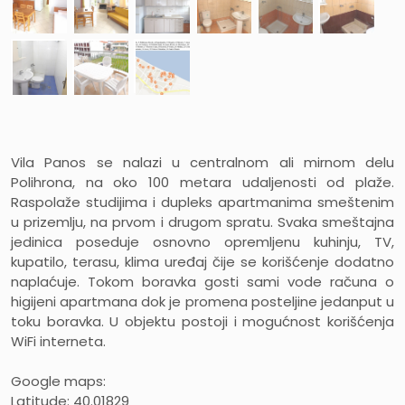
Vila Panos se nalazi u centralnom ali mirnom delu
Polihrona, na oko 100 metara udaljenosti od plaže.
Raspolaže studijima i dupleks apartmanima smeštenim
u prizemlju, na prvom i drugom spratu. Svaka smeštajna
jedinica poseduje osnovno opremljenu kuhinju, TV,
kupatilo, terasu, klima uređaj čije se korišćenje dodatno
naplaćuje. Tokom boravka gosti sami vode računa o
higijeni apartmana dok je promena posteljine jedanput u
toku boravka. U objektu postoji i mogućnost korišćenja
WiFi interneta.
Google maps:
Latitude: 40.01829