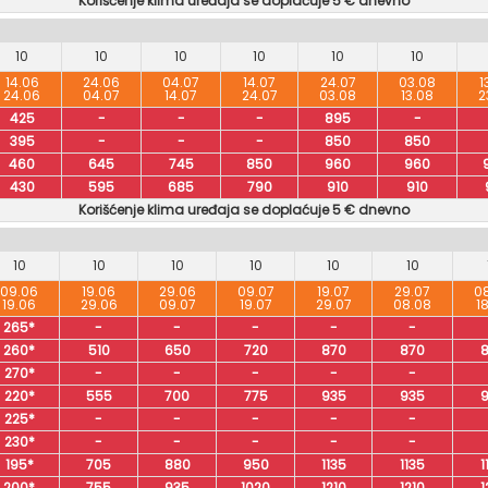
Korišćenje klima uređaja se doplaćuje 5 € dnevno
10
10
10
10
10
10
14.06
24.06
04.07
14.07
24.07
03.08
1
24.06
04.07
14.07
24.07
03.08
13.08
2
425
-
-
-
895
-
395
-
-
-
850
850
460
645
745
850
960
960
430
595
685
790
910
910
Korišćenje klima uređaja se doplaćuje 5 € dnevno
10
10
10
10
10
10
09.06
19.06
29.06
09.07
19.07
29.07
0
19.06
29.06
09.07
19.07
29.07
08.08
1
265*
-
-
-
-
-
260*
510
650
720
870
870
270*
-
-
-
-
-
220*
555
700
775
935
935
225*
-
-
-
-
-
230*
-
-
-
-
-
195*
705
880
950
1135
1135
1
200*
755
935
1020
1210
1210
1