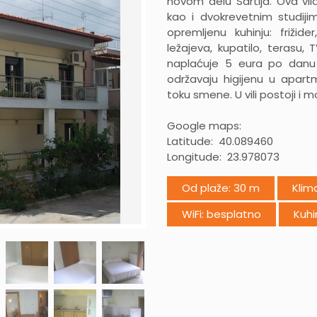
novom delu Sartija. Ova vi
kao i dvokrevetnim studij
opremljenu kuhinju: frižid
ležajeva, kupatilo, terasu,
naplaćuje 5 eura po danu
održavaju higijenu u apar
toku smene. U vili postoji i 
Google maps:
Latitude: 40.089460
Longitude: 23.978073
Od plaže: 30 m
Klim
WiFi: besplatno
Kuhi