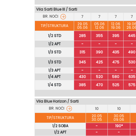
Vila Sarti Blue III / Sarti
BR. NOĆI
7
7
7
7
29.05
05.06
12.06
19.0
TIP/STRUKTURA
05.06
12.06
19.06
26.0
1/2 STD
285
355
395
445
1/2 APT
-
-
-
-
1/3 STD
315
390
435
490
1/3 STD
345
425
475
530
1/3 APT
-
-
-
-
1/4 APT
430
520
580
635
1/4 STD
385
470
525
575
Vila Blue Horizon / Sarti
BR. NOĆI
10
10
20.05
30.05
TIP/STRUKTURA
30.05
09.06
1/2 SOBA
-
190*
1/2 APT
-
-