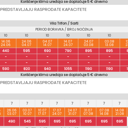
Korišćenje klima uređaja se doplaćuje 5 € dnevno
 PREDSTAVLJAJU RASPRODATE KAPACITETE
Vila Trifon / Sarti
PERIOD BORAVKA / BROJ NOĆENJA
10
10
10
10
10
10
14.06
24.06
04.07
14.07
24.07
03.08
1
24.06
04.07
14.07
24.07
03.08
13.08
2
440
595
690
790
895
895
-
-
-
-
-
-
-
-
-
-
-
-
590
820
940
1055
1190
1190
Korišćenje klima uređaja se doplaćuje 5 € dnevno
 PREDSTAVLJAJU RASPRODATE KAPACITETE
7
7
7
7
7
7
7
7
6
26.06
03.07
10.07
17.07
24.07
31.07
07.08
14.08
6
03.07
10.07
17.07
24.07
31.07
07.08
14.08
21.08
490
545
595
695
695
695
695
695