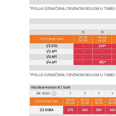
*POLJA OZNAČENA CRVENOM BOJOM U TABELI
10
10
25.05
04.06
TIP/STRUKTURA
04.06
14.06
1/2 STD
-
240*
1/2 APT
-
-
1/3 APT
-
-
1/4 APT
-
185*
*POLJA OZNAČENA CRVENOM BOJOM U TABELI
Vila Blue Horizon III / Sarti
BR. NOĆI
7
7
7
7
29.05
05.06
12.06
19.0
TIP/STRUKTURA
05.06
12.06
19.06
26.0
1/2 SOBA
275
340
380
430