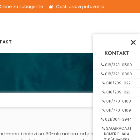
nline za subagente
Opšti uslovi putovanja
×
TAKT
KONTAKT
018/323-0509
018/323-0909
018/209-022
018/209-023
011/770-0108
011/770-0109
021/304-3944
SAOBRACAJ I
 apartmane i nalazi se 30-ak metara od plaže u
KOMERCIJALA
018/415-5363