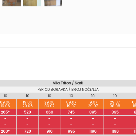
Vila Trifon / Sarti
PERIOD BORAVKA / BROJ NOĆENJA
10
10
10
10
10
10
09.06
19.06
29.06
09.07
19.07
29.07
0
19.06
29.06
09.07
19.07
29.07
08.08
1
265*
520
660
745
895
895
-
-
-
-
-
-
-
-
-
-
-
-
200*
720
910
995
1190
1190
1