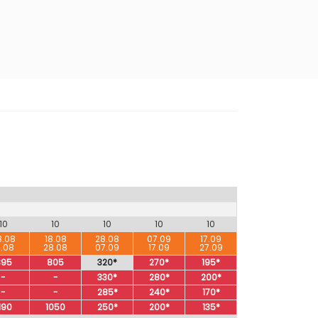
10
10
10
10
10
8.08
18.08
28.08
07.09
17.09
8.08
28.08
07.09
17.09
27.09
895
805
320*
270*
195*
-
-
330*
280*
200*
-
-
285*
240*
170*
190
1050
250*
200*
135*