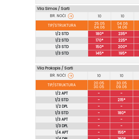
Vila Simos
/
Sarti
BR. NOĆI
10
10
25.05
04.06
TIP/STRUKTURA
04.06
14.06
1/2 STD
180*
235*
1/2 STD
170*
225*
1/3 STD
150*
200*
1/3 STD
145*
195*
Vila Prokopis / Sarti
BR. NOĆI
10
10
20.05
30.05
TIP/STRUKTURA
30.05
09.06
1/2 APT
-
-
1/2 STD
-
215*
1/2 DPL
-
-
1/3 STD
-
180*
1/3 APT
-
-
1/3 DPL
-
-
1/4 APT
-
155*
1/4 DPL
-
160*