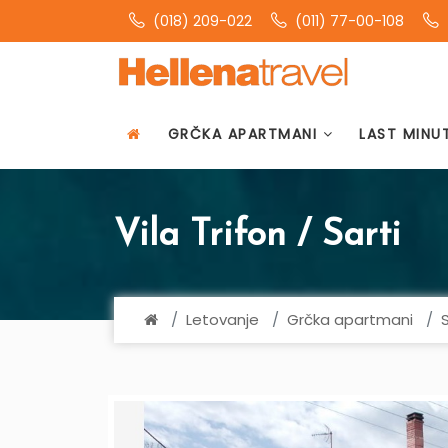
(018) 209-022
(011) 77-00-108
GRČKA APARTMANI
LAST MINU
Vila Trifon / Sarti
Letovanje
Grčka apartmani
S