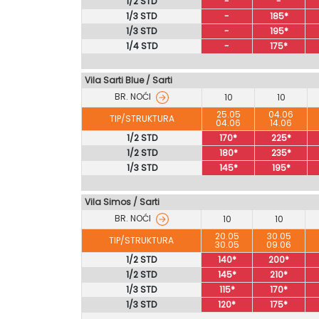
1/2 STD
-
-
1/3 STD
-
185*
1/3 STD
-
195*
1/4 STD
-
175*
Vila Sarti Blue
/
Sarti
BR. NOĆI
10
10
25.05
04.06
TIP/STRUKTURA
04.06
14.06
1/2 STD
170*
225*
1/2 STD
180*
235*
1/3 STD
145*
195*
Vila Simos / Sarti
BR. NOĆI
10
10
20.05
30.05
TIP/STRUKTURA
30.05
09.06
1/2 STD
140*
200*
1/2 STD
145*
210*
1/3 STD
115*
170*
1/3 STD
120*
175*