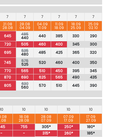
7
7
7
7
7
7
21.08
28.08
04.09
11.09
18.09
25.09
28.08
04.09
11.09
18.09
25.09
02.10
485
645
440
385
330
290
440
720
505
460
400
345
300
535
695
485
425
365
320
480
575
745
520
460
400
350
525
770
565
510
450
395
345
870
690
625
565
490
435
630
805
570
510
445
390
560
10
10
10
10
10
8.08
18.08
28.08
07.09
17.09
8.08
28.08
07.09
17.09
27.09
845
755
305*
250*
180*
-
-
315*
260*
185*