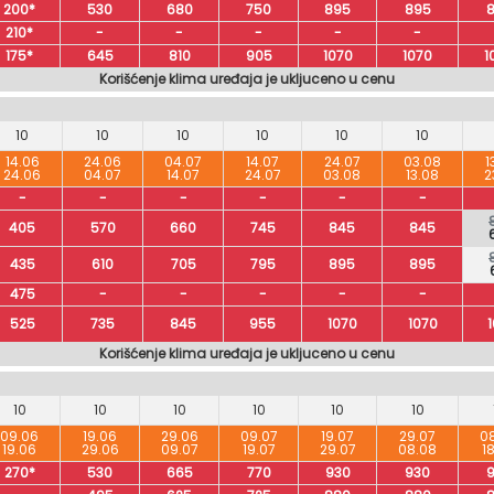
200*
530
680
750
895
895
210*
-
-
-
-
-
175*
645
810
905
1070
1070
1
Korišćenje klima uređaja je ukljuceno u cenu
10
10
10
10
10
10
14.06
24.06
04.07
14.07
24.07
03.08
1
24.06
04.07
14.07
24.07
03.08
13.08
2
-
-
-
-
-
-
405
570
660
745
845
845
435
610
705
795
895
895
475
-
-
-
-
-
525
735
845
955
1070
1070
Korišćenje klima uređaja je ukljuceno u cenu
10
10
10
10
10
10
09.06
19.06
29.06
09.07
19.07
29.07
0
19.06
29.06
09.07
19.07
29.07
08.08
1
270*
530
665
770
930
930