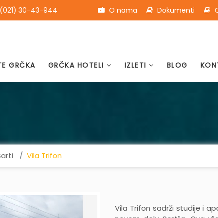
(021) 30-43-944
O nama
Dokumenti
O
TE GRČKA
GRČKA HOTELI
IZLETI
BLOG
KON
arti
Vila Trifon
Vila Trifon sadrži studije i