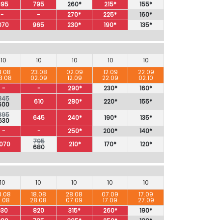
895
795
260*
215*
155*
-
-
270*
225*
160*
070
965
230*
190*
135*
10
10
10
10
10
3.08
23.08
02.09
12.09
22.09
3.08
02.09
12.09
22.09
02.10
-
-
290*
230*
160*
845
610
280*
220*
155*
600
895
645
240*
190*
135*
630
-
-
250*
200*
140*
795
1070
210*
170*
120*
680
10
10
10
10
10
8.08
18.08
28.08
07.09
17.09
8.08
28.08
07.09
17.09
27.09
930
820
315*
260*
190*