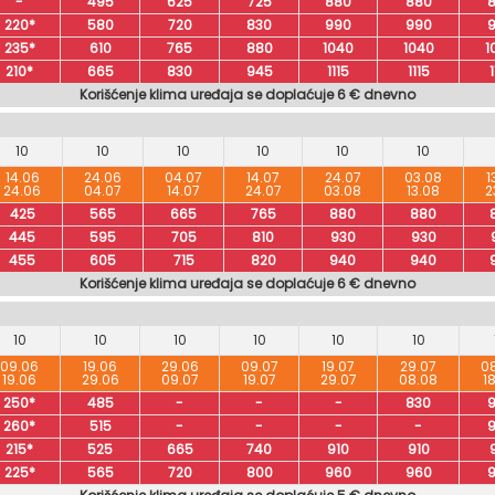
-
495
625
725
880
880
220*
580
720
830
990
990
235*
610
765
880
1040
1040
1
210*
665
830
945
1115
1115
1
Korišćenje klima uređaja se doplaćuje 6 € dnevno
10
10
10
10
10
10
14.06
24.06
04.07
14.07
24.07
03.08
1
24.06
04.07
14.07
24.07
03.08
13.08
2
425
565
665
765
880
880
445
595
705
810
930
930
455
605
715
820
940
940
Korišćenje klima uređaja se doplaćuje 6 € dnevno
10
10
10
10
10
10
09.06
19.06
29.06
09.07
19.07
29.07
0
19.06
29.06
09.07
19.07
29.07
08.08
1
250*
485
-
-
-
830
260*
515
-
-
-
-
215*
525
665
740
910
910
225*
565
720
800
960
960