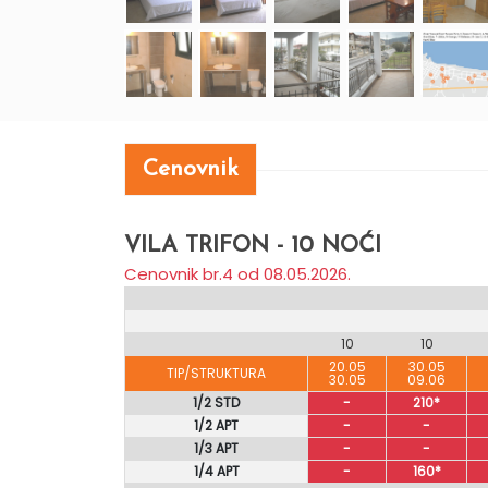
Cenovnik
VILA TRIFON - 10 NOĆI
Cenovnik br.4 od 08.05.2026.
10
10
20.05
30.05
TIP/STRUKTURA
30.05
09.06
1/2 STD
-
210*
1/2 APT
-
-
1/3 APT
-
-
1/4 APT
-
160*