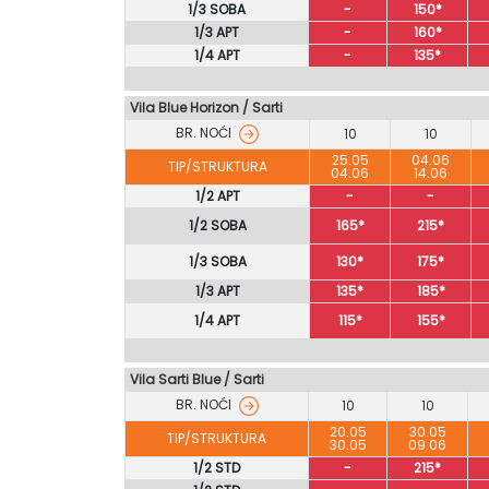
1/3 SOBA
-
150*
1/3 APT
-
160*
1/4 APT
-
135*
Vila Blue Horizon
/
Sarti
BR. NOĆI
10
10
25.05
04.06
TIP/STRUKTURA
04.06
14.06
1/2 APT
-
-
1/2 SOBA
165*
215*
1/3 SOBA
130*
175*
1/3 APT
135*
185*
1/4 APT
115*
155*
Vila Sarti Blue / Sarti
BR. NOĆI
10
10
20.05
30.05
TIP/STRUKTURA
30.05
09.06
1/2 STD
-
215*