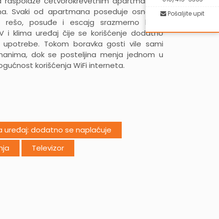
la raspolaže četvorokrevetnim apartmanima
ima. Svaki od apartmana poseduje osnovno
Pošaljite upit
er, rešo, posuđe i escajg srazmerno broju
 TV i klima uređaj čije se korišćenje dodatno
 upotrebe. Tokom boravka gosti vile sami
tmanima, dok se posteljina menja jednom u
mogućnost korišćenja WiFi interneta.
a uređaj: dodatno se naplaćuje
nja
Televizor