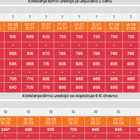
Korišćenje klima uređaja je ukljuceno u cenu
7
7
7
7
7
7
7
7
6
26.06
03.07
10.07
17.07
24.07
31.07
07.08
14.08
6
03.07
10.07
17.07
24.07
31.07
07.08
14.08
21.08
510
565
620
730
730
730
730
730
-
-
-
-
-
-
-
-
555
615
670
785
785
785
785
785
595
655
715
835
835
835
835
835
-
-
-
-
-
-
-
-
705
770
835
965
965
965
965
965
640
705
770
895
895
895
895
895
Korišćenje klima uređaja se doplaćuje 6 € dnevno
10
10
10
10
10
10
09.06
19.06
29.06
09.07
19.07
29.07
0
19.06
29.06
09.07
19.07
29.07
08.08
1
245*
495
635
705
845
845
-
-
-
-
-
-