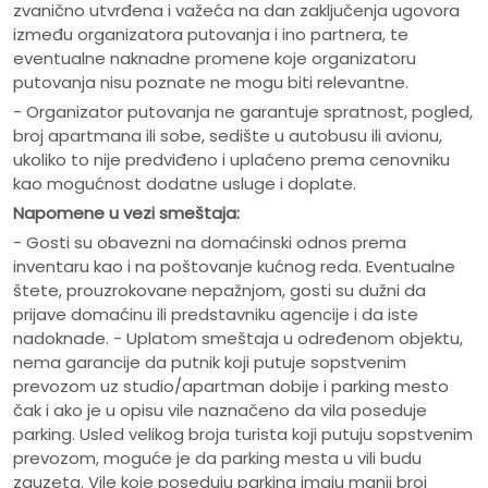
zvanično utvrđena i važeća na dan zaključenja ugovora
između organizatora putovanja i ino partnera, te
eventualne naknadne promene koje organizatoru
putovanja nisu poznate ne mogu biti relevantne.
- Organizator putovanja ne garantuje spratnost, pogled,
broj apartmana ili sobe, sedište u autobusu ili avionu,
ukoliko to nije predviđeno i uplaćeno prema cenovniku
kao mogućnost dodatne usluge i doplate.
Napomene u vezi smeštaja:
- Gosti su obavezni na domaćinski odnos prema
inventaru kao i na poštovanje kućnog reda. Eventualne
štete, prouzrokovane nepažnjom, gosti su dužni da
prijave domaćinu ili predstavniku agencije i da iste
nadoknade. - Uplatom smeštaja u određenom objektu,
nema garancije da putnik koji putuje sopstvenim
prevozom uz studio/apartman dobije i parking mesto
čak i ako je u opisu vile naznačeno da vila poseduje
parking. Usled velikog broja turista koji putuju sopstvenim
prevozom, moguće je da parking mesta u vili budu
zauzeta. Vile koje poseduju parking imaju manji broj