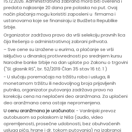
15.12.2026. Administrativna zabrana mora biti overena i
predata najkasnije 20 dana pre polaska na put. Ovaj
način plaćanja mogu koristiti zaposleni u firmama i
ustanovama koje se finansiraju iz Budžeta Republike
Srbije.
Organizator zadržava pravo da vrši selekciju pravnih lica
čija Rešenja o administrativnoj zabrani prihvata.
– Sve cene su izražene u eurima, a plaćanje se vrši
isključivo u dinarskoj protivvrednosti po srednjem kursu
Narodne banke Srbije na dan uplate po Zakonu o trgovini
("Sl. glasnik RS", br. 52/2019 Član 35 stav 16 tč. 1 )
- U slučaju poremaćaja na tržištu roba i usluga, ili
monetarnom tržištu ili nedovoljnog broja prijavljenih
putnika, organizator putovanja zadržava pravo na
korekciju cena na neplaćeni deo aranžmana. Za uplaćeni
deo aranžmana cena ostaje nepromenjena.
U cenu aranžmana je uračunato:
- Vanlinijski prevoz
autobusom sa polaskom iz Niša (audio, video
opremljenosti, prosečne udobnosti, bez obuhvaćenih
usluga pića, hrane i dr. tokom putovanja) na izabranoj