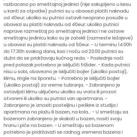
razbacano po smeštajnoj jedinici (nije sakupljeno u kesu
u kanti za otpatke) putnici su u obavezi platiti naknadu
od 40eur; ukoliko su putnici ostavili neoprano posuđe u
obavezi su platiti naknadu od 40eur; ukoliko putnici
naprave razmeštaj po smeštajnoj jedinici i ne ostave
smeštajnu jedinicu kako su je zatekli (razmeste ležajeve)
u obavezi su platiti naknadu od 50eur. - U terminu 14:00h
do 17:30h svakog dana, kao i noću od 23:00 putnici su
dužni da se pridržavaju kućnog reda. - Poslednje noći
pred polazak potrebno je isključiti frižider. - Kada putnici
nisu u sobi, obavezno je isključiti bojler (ukoliko postoji),
klimu, ringle na šporetu. - Potrebno je isključiti bojler
(ukoliko postoji) za vreme tuširanja. - Zabranjeno je
ostavljati klimu uključenu ukoliko su vrata ili prozori
otvoreni ili ukoliko su putnici van apartmana. -
Zabranjeno je iznositi posteljinu i peškire iz studija i
apartmana na plažu ili bazen, na kola... - U smeštaju sa
bazenom zabranjeno je skakati u bazen, nositi svoju
hranu i piće na bazen. - U smeštaju sa bazenom
potrebno je pridržavati se radnog vremena bazena i