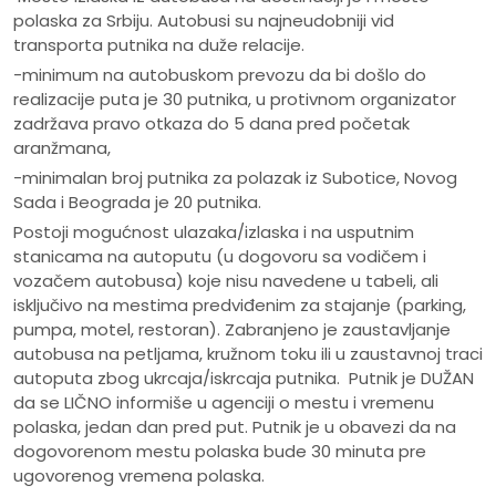
polaska za Srbiju. Autobusi su najneudobniji vid
transporta putnika na duže relacije.
-minimum na autobuskom prevozu da bi došlo do
realizacije puta je 30 putnika, u protivnom organizator
zadržava pravo otkaza do 5 dana pred početak
aranžmana,
-minimalan broj putnika za polazak iz Subotice, Novog
Sada i Beograda je 20 putnika.
Postoji mogućnost ulazaka/izlaska i na usputnim
stanicama na autoputu (u dogovoru sa vodičem i
vozačem autobusa) koje nisu navedene u tabeli, ali
isključivo na mestima predviđenim za stajanje (parking,
pumpa, motel, restoran). Zabranjeno je zaustavljanje
autobusa na petljama, kružnom toku ili u zaustavnoj traci
autoputa zbog ukrcaja/iskrcaja putnika. Putnik je DUŽAN
da se LIČNO informiše u agenciji o mestu i vremenu
polaska, jedan dan pred put. Putnik je u obavezi da na
dogovorenom mestu polaska bude 30 minuta pre
ugovorenog vremena polaska.