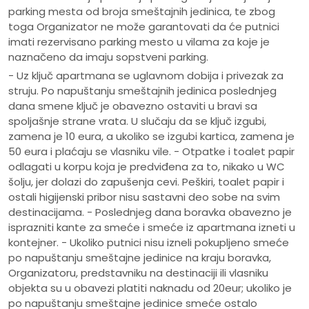
parking mesta od broja smeštajnih jedinica, te zbog
toga Organizator ne može garantovati da će putnici
imati rezervisano parking mesto u vilama za koje je
naznačeno da imaju sopstveni parking.
- Uz ključ apartmana se uglavnom dobija i privezak za
struju. Po napuštanju smeštajnih jedinica poslednjeg
dana smene ključ je obavezno ostaviti u bravi sa
spoljašnje strane vrata. U slučaju da se ključ izgubi,
zamena je 10 eura, a ukoliko se izgubi kartica, zamena je
50 eura i plaćaju se vlasniku vile. - Otpatke i toalet papir
odlagati u korpu koja je predviđena za to, nikako u WC
šolju, jer dolazi do zapušenja cevi. Peškiri, toalet papir i
ostali higijenski pribor nisu sastavni deo sobe na svim
destinacijama. - Poslednjeg dana boravka obavezno je
isprazniti kante za smeće i smeće iz apartmana izneti u
kontejner. - Ukoliko putnici nisu izneli pokupljeno smeće
po napuštanju smeštajne jedinice na kraju boravka,
Organizatoru, predstavniku na destinaciji ili vlasniku
objekta su u obavezi platiti naknadu od 20eur; ukoliko je
po napuštanju smeštajne jedinice smeće ostalo