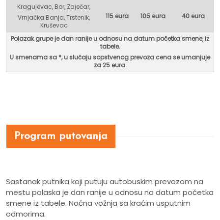
Kragujevac, Bor, Zaječar,
115 eura
105 eura
40 eura
Vrnjačka Banja, Trstenik,
Kruševac
Polazak grupe je dan ranije u odnosu na datum početka smene, iz
tabele.
U smenama sa *, u
slučaju sopstvenog prevoza cena se umanjuje
za 25 eura.
Program putovanja
Sastanak putnika koji putuju autobuskim prevozom na
mestu polaska je dan ranije u odnosu na datum početka
smene iz tabele. Noćna vožnja sa kraćim usputnim
odmorima.