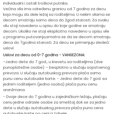
individualni i ostali troškovi putnika.
Većina vila ima određenu granicu od 7 godina za decu
koja mogu da dele ležaj sa roditeljima. U nekim vilama se
decom smatraju samo deca do 2god starosti. Za svaku
vilu stoji navedeno u opisu do koje godine se smatraju
decom. Ukoliko ne stoji eksplicitno navedeno u opisu vile
u programu putovanja,smatra se da se decom smatraju
deca do 7godina starosti. Za decu se primenjuju sledeći
uslovi:
Uslovi za decu od 0-7 godina - VANSEZONA:
–Jedno dete do 7 god., u krevetu sa roditeljima (dve
punoplatežne osobe) – besplatno u slučaju sopstvenog
prevoza. U slučaju autobuskog prevoza plaća samo
punu cenu autobuske karte. - Jedno dete do 7 god. sa
jednim roditeljem (jedna osoba) plaća punu cenu
aranžmana.
- Dvoje dece do 7 godina u zajedničkom ležaju, plaćaju
cenu jedne odrasle osobe za smeštaj dok se za jedno
dete u slučaju autobuskog prevoza plaća puna cena
autobuske karte po ceni iz tabele.