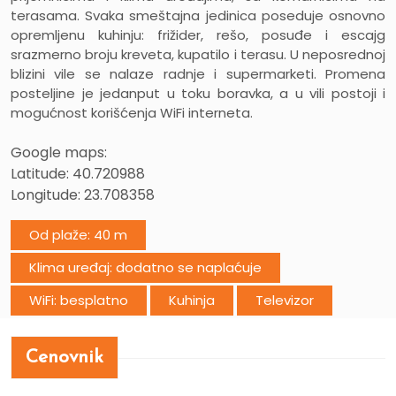
terasama. Svaka smeštajna jedinica poseduje osnovno
opremljenu kuhinju: frižider, rešo, posuđe i escajg
srazmerno broju kreveta, kupatilo i terasu. U neposrednoj
blizini vile se nalaze radnje i supermarketi. Promena
posteljine je jedanput u toku boravka, a u vili postoji i
mogućnost korišćenja WiFi interneta.
Google maps:
Latitude: 40.720988
Longitude:
23.708358
Od plaže: 40 m
Klima uređaj: dodatno se naplaćuje
WiFi: besplatno
Kuhinja
Televizor
Cenovnik