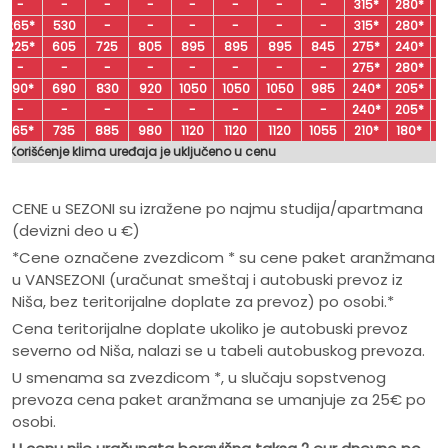
-
-
-
-
-
-
-
-
315*
280*
2
265*
530
-
-
-
-
-
-
315*
280*
2
225*
605
725
805
895
895
895
845
275*
240*
1
-
-
-
-
-
-
-
-
275*
280*
2
190*
690
830
920
1050
1050
1050
985
240*
205*
1
-
-
-
-
-
-
-
-
240*
205*
1
165*
735
885
980
1120
1120
1120
1055
210*
180*
1
Korišćenje klima uređaja je uključeno u cenu
CENE u SEZONI su izražene po najmu studija/apartmana
(devizni deo u €)
*Cene označene zvezdicom * su cene paket aranžmana
u VANSEZONI (uračunat smeštaj i autobuski prevoz iz
Niša, bez teritorijalne doplate za prevoz) po osobi.*
Cena teritorijalne doplate ukoliko je autobuski prevoz
severno od Niša, nalazi se u tabeli autobuskog prevoza.
U smenama sa zvezdicom *, u slučaju sopstvenog
prevoza cena paket aranžmana se umanjuje za 25€ po
osobi.