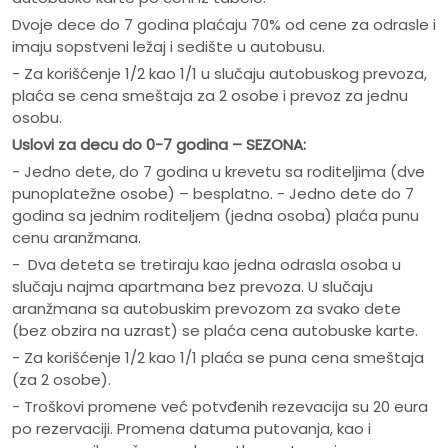
Dvoje dece do 7 godina plaćaju 70% od cene za odrasle i
imaju sopstveni ležaj i sedište u autobusu.
- Za korišćenje 1/2 kao 1/1 u slučaju autobuskog prevoza,
plaća se cena smeštaja za 2 osobe i prevoz za jednu
osobu.
Uslovi za decu do 0-7 godina – SEZONA:
- Jedno dete, do 7 godina u krevetu sa roditeljima (dve
punoplatežne osobe) – besplatno. - Jedno dete do 7
godina sa jednim roditeljem (jedna osoba) plaća punu
cenu aranžmana.
- Dva deteta se tretiraju kao jedna odrasla osoba u
slučaju najma apartmana bez prevoza. U slučaju
aranžmana sa autobuskim prevozom za svako dete
(bez obzira na uzrast) se plaća cena autobuske karte.
- Za korišćenje 1/2 kao 1/1 plaća se puna cena smeštaja
(za 2 osobe).
- Troškovi promene već potvđenih rezevacija su 20 eura
po rezervaciji. Promena datuma putovanja, kao i