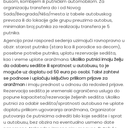
busom, kombijem ili putničkim automobilom. Za
organizaciju transfera do i od Novog
Sada/Beograda/Niša/mesta iz tabele autobuskog
prevoza ili do lokacije gde grupu preuzima autobus,
minimalan broj putnika za realizaciju transfera je 5
putnika.
Agencija pravi raspored sedenja uzimajući ravnopravno u
obzir: starost putnika (stara lica ili porodice sa decom),
posebne potrebe putnika, uplatu rezervacije sedišta,
kao i vreme uplate aranžmana.
Ukoliko putnici imaju želju
da odaberu sedište ili spratnost u autobusu, to je
moguće uz doplatu od 50 eura po osobi.
Takvi zahtevi
se podnose i uplaćuju isključivo prilikom prijave za
aranžman
i imaju prednost u odnosu da redosled prijave.
Rezervacija sedišta je vremenski ograničena usluga do
popune kapaciteta/rezervacije željenih sedišta. Ukoliko
putnici za odabir sedišta/spratnosti autobusa ne uplate
doplatu prilikom ugovaranja aranžmana, Organizator
putovanja će putnicima odrediti bilo koje sedište i sprat
u autobusu, bez obzira na eventualno usmeno date