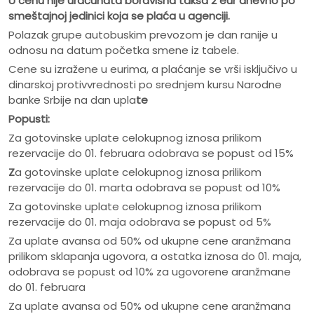
U cenu nije ura
č
unata boravišna taksa 2 eur dnevno po
smeštajnoj jedinici koja se pla
ć
a u agenciji.
Polazak grupe autobuskim prevozom je dan ranije u
odnosu na datum početka smene iz tabele.
Cene su izražene u eurima, a plaćanje se vrši isključivo u
dinarskoj protivvrednosti po srednjem kursu Narodne
banke Srbije na dan upla
te
Popusti:
Za gotovinske uplate celokupnog iznosa prilikom
rezervacije do 01. februara odobrava se popust od 15%
Z
a gotovinske uplate celokupnog iznosa prilikom
rezervacije do 01. marta odobrava se popust od 10%
Za gotovinske uplate celokupnog iznosa prilikom
rezervacije do 01. maja odobrava se popust od 5%
Za uplate avansa od 50% od ukupne cene aranžmana
prilikom sklapanja ugovora, a ostatka iznosa do 01. maja,
odobrava se popust od 10% za ugovorene aranžmane
do 01. februara
Za uplate avansa od 50% od ukupne cene aranžmana