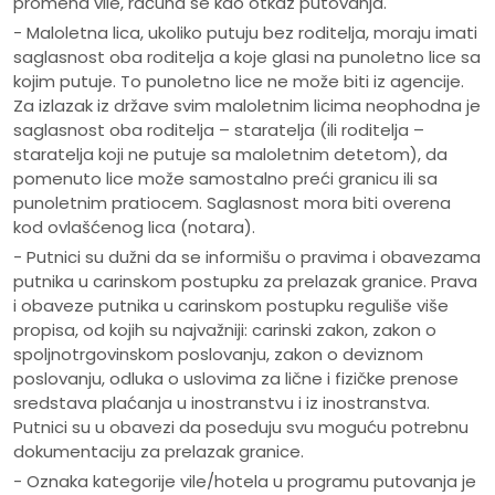
promena vile, računa se kao otkaz putovanja.
- Maloletna lica, ukoliko putuju bez roditelja, moraju imati
saglasnost oba roditelja a koje glasi na punoletno lice sa
kojim putuje. To punoletno lice ne može biti iz agencije.
Za izlazak iz države svim maloletnim licima neophodna je
saglasnost oba roditelja – staratelja (ili roditelja –
staratelja koji ne putuje sa maloletnim detetom), da
pomenuto lice može samostalno preći granicu ili sa
punoletnim pratiocem. Saglasnost mora biti overena
kod ovlašćenog lica (notara).
- Putnici su dužni da se informišu o pravima i obavezama
putnika u carinskom postupku za prelazak granice. Prava
i obaveze putnika u carinskom postupku reguliše više
propisa, od kojih su najvažniji: carinski zakon, zakon o
spoljnotrgovinskom poslovanju, zakon o deviznom
poslovanju, odluka o uslovima za lične i fizičke prenose
sredstava plaćanja u inostranstvu i iz inostranstva.
Putnici su u obavezi da poseduju svu moguću potrebnu
dokumentaciju za prelazak granice.
- Oznaka kategorije vile/hotela u programu putovanja je