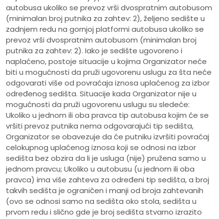
autobusa ukoliko se prevoz vrši dvospratnim autobusom
(minimalan broj putnika za zahtev: 2), željeno sedište u
zadnjem redu na gornjoj platformi autobusa ukoliko se
prevoz vrši dvospratnim autobusom (minimalan broj
putnika za zahtev: 2). Iako je sedište ugovoreno i
naplaćeno, postoje situacije u kojima Organizator neće
biti u mogućnosti da pruži ugovorenu uslugu za šta neće
odgovarati više od povraćaja iznosa uplaćenog za izbor
određenog sedišta. Situacije kada Organizator nije u
mogućnosti da pruži ugovorenu uslugu su sledeće:
Ukoliko u jednom ili oba pravca tip autobusa kojim će se
vršiti prevoz putnika nema odgovarajući tip sedišta,
Organizator se obavezuje da će putniku izvršiti povraćaj
celokupnog uplaćenog iznosa koji se odnosi na izbor
sedišta bez obzira da li je usluga (nije) pružena samo u
jednom pravcu; Ukoliko u autobusu (u jednom ili oba
pravca) ima više zahteva za određeni tip sedišta, a broj
takvih sedišta je ograničen i manji od broja zahtevanih
(ovo se odnosi samo na sedišta oko stola, sedišta u
prvom redu i slično gde je broj sedišta stvarno izrazito