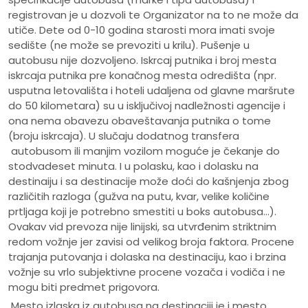
registrovan je u dozvoli te Organizator na to ne može da
utiče. Dete od 0-10 godina starosti mora imati svoje
sedište (ne može se prevoziti u krilu). Pušenje u
autobusu nije dozvoljeno. Iskrcaj putnika i broj mesta
iskrcaja putnika pre konačnog mesta odredišta (npr.
usputna letovališta i hoteli udaljena od glavne maršrute
do 50 kilometara) su u isključivoj nadležnosti agencije i
ona nema obavezu obaveštavanja putnika o tome
(broju iskrcaja). U slučaju dodatnog transfera
autobusom ili manjim vozilom moguće je čekanje do
stodvadeset minuta. I u polasku, kao i dolasku na
destinaiju i sa destinacije može doći do kašnjenja zbog
različitih razloga (gužva na putu, kvar, velike količine
prtljaga koji je potrebno smestiti u boks autobusa...).
Ovakav vid prevoza nije linijski, sa utvrđenim striktnim
redom vožnje jer zavisi od velikog broja faktora. Procene
trajanja putovanja i dolaska na destinaciju, kao i brzina
vožnje su vrlo subjektivne procene vozača i vodiča i ne
mogu biti predmet prigovora.
Mesto izlaska iz autobusa na destinaciji je i mesto