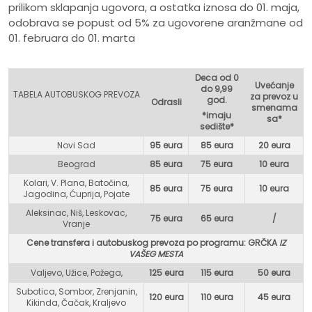
prilikom sklapanja ugovora, a ostatka iznosa do 01. maja,
odobrava se popust od 5% za ugovorene aranžmane od
01. februara do 01. marta
Deca od 0
Uvećanje
do 9,99
TABELA AUTOBUSKOG PREVOZA
za prevoz u
god.
Odrasli
smenama
*imaju
sa*
sedište*
Novi Sad
95 eura
85 eura
20 eura
Beograd
85 eura
75 eur
a
10 eura
Kolari, V. Plana, Batočina,
85 eura
75 eura
10 eura
Jagodina, Ćuprija, Pojate
Aleksinac, Niš, Leskovac,
75 eura
65 eura
/
Vranje
Cene transfera i autobuskog prevoza po programu: GR
ČKA
IZ
VAŠEG MESTA
Valjevo, Užice, Požega,
125 eura
115 eura
50 eura
Subotica, Sombor, Zrenjanin,
120 eura
110 eura
45 eura
Kikinda, Čačak, Kraljevo