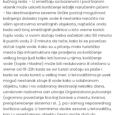
kućnog reda. – U smeštaju sa bazenom i pool barom
vlasnik može usloviti korišćenje ležaljki naručenim pićem.
- Na destinacijama severne Grčke postoji mogućnost
kašnjenja dolaska tople vode ili nestanka naročito na
višim spratovima smeštajnih objekata, najčešće onda
kada veći broj smeštajnih jedinica u isto vreme koristi
toplu vodu. U ovom slučaju treba sačekati oko 60 minuta
ili pustiti vodu 2-3 minuta da teče, kako bi se povećao
dotok tople vode. Kako su u pitanju mala turistička
mesta čija infrastruktura nije pravljena za korišćenje
velikog broja ljudi koliko leti boravi u njima, korišćenje
vode (tople i hladne) može biti redukovano ili otežano u
vreme od 19-22h kada se svi turisti vraćaju sa plaže i
kada se voda koristi u velikoj meri. U letovalištima je uvek
moguć nestanak struje ili vode kako u odabranom
objektu, tako i na odabranoj destinaciji nekoliko dana,
uzrokovan razlozima van uticaja Organizatora putovanja
(ogromno povećanje lica koji borave u mestu, kvarovi,
preopterećenje sistema i sl.…), pa i samog neposrednog
izvršioca usluga. U terminima visoke sezone u letovalištu,
kao i u smeštajnom objektu često može doći do