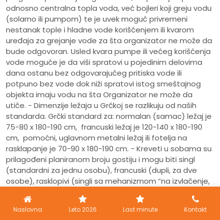
odnosno centralna topla voda, već bojleri koji greju vodu
(solarno ili pumpom) te je uvek moguć privremeni
nestanak tople i hladne vode korišćenjem ili kvarom
uređaja za grejanje vode za šta organizator ne može da
bude odgovoran. Usled kvara pumpe ili većeg korišćenja
vode moguće je da viši spratovi u pojedinim delovima
dana ostanu bez odgovarajućeg pritiska vode ili
potpuno bez vode dok niži spratovi istog smeštajnog
objekta imaju vodu na šta Organizator ne može da
utiče. - Dimenzije ležaja u Grčkoj se razlikuju od naših
standarda. Grčki standard za: normalan (samac) ležaj je
75-80 x 180-190 cm, francuski ležaj je 120-140 x 180-190
cm, pomoćni, uglavnom metalni ležaj ili fotelja na
rasklapanje je 70-90 x 180-190 cm. - Kreveti u sobama su
prilagođeni planiranom broju gostiju i mogu biti singl
(standardni za jednu osobu), francuski (dupli, za dve
osobe), rasklopivi (singli sa mehanizmom “na izvlačenje,
za dve osobe” ili sa “klik-klak” mehanizmom), spratni
(dva standardna kreveta u dva nivoa vertikalno, za dve
Naslovna
Leto 2026
Last minute
Kontakt
osobe), sofe (za jednu ili dve osobe)-sve standardni