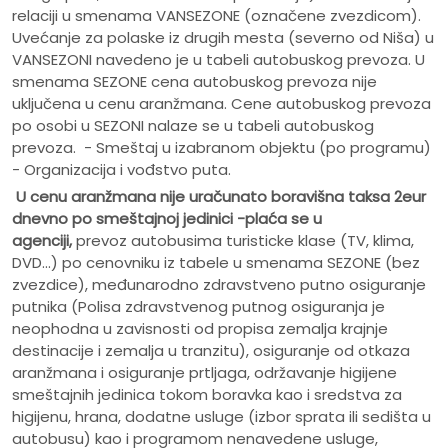
relaciji u smenama VANSEZONE (označene zvezdicom).
Uvećanje za polaske iz drugih mesta (severno od Niša) u
VANSEZONI navedeno je u tabeli autobuskog prevoza. U
smenama SEZONE cena autobuskog prevoza nije
uključena u cenu aranžmana. Cene autobuskog prevoza
po osobi u SEZONI nalaze se u tabeli autobuskog
prevoza. - Smeštaj u izabranom objektu (po programu)
- Organizacija i vođstvo puta.
U cenu aranžmana nije uračunato
boravišna taksa 2eur
dnevno po smeštajnoj jedinici -plaća se u
agenciji,
prevoz autobusima turisticke klase (TV, klima,
DVD...) po cenovniku iz tabele u smenama SEZONE (bez
zvezdice), međunarodno zdravstveno putno osiguranje
putnika (Polisa zdravstvenog putnog osiguranja je
neophodna u zavisnosti od propisa zemalja krajnje
destinacije i zemalja u tranzitu), osiguranje od otkaza
aranžmana i osiguranje prtljaga, održavanje higijene
smeštajnih jedinica tokom boravka kao i sredstva za
higijenu, hrana, dodatne usluge (izbor sprata ili sedišta u
autobusu) kao i programom nenavedene usluge,