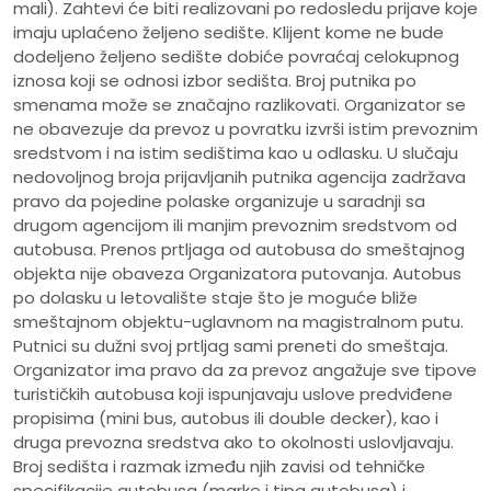
mali). Zahtevi će biti realizovani po redosledu prijave koje
imaju uplaćeno željeno sedište. Klijent kome ne bude
dodeljeno željeno sedište dobiće povraćaj celokupnog
iznosa koji se odnosi izbor sedišta. Broj putnika po
smenama može se značajno razlikovati. Organizator se
ne obavezuje da prevoz u povratku izvrši istim prevoznim
sredstvom i na istim sedištima kao u odlasku. U slučaju
nedovoljnog broja prijavljanih putnika agencija zadržava
pravo da pojedine polaske organizuje u saradnji sa
drugom agencijom ili manjim prevoznim sredstvom od
autobusa. Prenos prtljaga od autobusa do smeštajnog
objekta nije obaveza Organizatora putovanja. Autobus
po dolasku u letovalište staje što je moguće bliže
smeštajnom objektu-uglavnom na magistralnom putu.
Putnici su dužni svoj prtljag sami preneti do smeštaja.
Organizator ima pravo da za prevoz angažuje sve tipove
turističkih autobusa koji ispunjavaju uslove predviđene
propisima (mini bus, autobus ili double decker), kao i
druga prevozna sredstva ako to okolnosti uslovljavaju.
Broj sedišta i razmak između njih zavisi od tehničke
specifikacije autobusa (marke i tipa autobusa) i