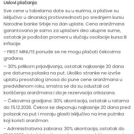
Uslovi plaćanja
:
Sve cene u tabelama date su u eurima, a plative su
isključivo u dinarskoj protivvrednosti po srednjem kursu
Narodne banke Srbije na dan uplate. Cena aranžmana
garantovana je samo za uplaćeni deo ukupne sume,
ostatak je podložan promeni u slučaju oscilacije kursa ili
inflacije.
- FIRST MINUTE ponude se ne mogu plaćati čekovima
građana.
– 30% prilikom prijavljivanja, ostatak najkasnije 20 dana
pre datuma polaska na put. Ukoliko stranke ne izvrše
uplatu preostalog iznosa do pune cene aranžmana u
predviđenom roku, smatra se da su odustali od
korišćenja aranžmana i da je rezervacija otkazana.
– Čekovima gradjana: 30% akontacija, ostatak u ratama
do 15.12.2026. Čekovi se deponuju najkasnije 20 dana pred
polazak na put i moraju glasiti isključivo na ime putnika
koji koristi aranžman.
- Administrativna zabrana: 30% akontacija, ostatak do