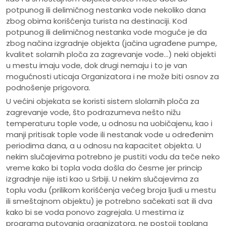
potpunog ili delimičnog nestanka vode nekoliko dana
zbog obima korišćenja turista na destinaciji. Kod
potpunog ili delimičnog nestanka vode moguće je da
zbog načina izgradnje objekta (jačina ugrađene pumpe,
kvalitet solarnih ploča za zagrevanje vode…) neki objekti
u mestu imaju vode, dok drugi nemaju i to je van
mogućnosti uticaja Organizatora i ne može biti osnov za
podnošenje prigovora.
U većini objekata se koristi sistem slolarnih ploča za
zagrevanje vode, što podrazumeva nešto nižu
temperaturu tople vode, u odnosu na uobičajenu, kao i
manji pritisak tople vode ili nestanak vode u određenim
periodima dana, a u odnosu na kapacitet objekta. U
nekim slučajevima potrebno je pustiti vodu da teče neko
vreme kako bi topla voda došla do česme jer princip
izgradnje nije isti kao u Srbiji. U nekim slučajevima za
toplu vodu (prilikom korišćenja većeg broja ljudi u mestu
ili smeštajnom objektu) je potrebno sačekati sat ili dva
kako bi se voda ponovo zagrejala. U mestima iz
programa putovanja organizatora, ne postoji toplana