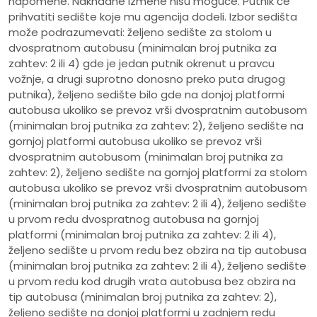
napomene. Naknadne izmene nisu moguce. Putnik će
prihvatiti sedište koje mu agencija dodeli. Izbor sedišta
može podrazumevati: željeno sedište za stolom u
dvospratnom autobusu (minimalan broj putnika za
zahtev: 2 ili 4) gde je jedan putnik okrenut u pravcu
vožnje, a drugi suprotno donosno preko puta drugog
putnika), željeno sedište bilo gde na donjoj platformi
autobusa ukoliko se prevoz vrši dvospratnim autobusom
(minimalan broj putnika za zahtev: 2), željeno sedište na
gornjoj platformi autobusa ukoliko se prevoz vrši
dvospratnim autobusom (minimalan broj putnika za
zahtev: 2), željeno sedište na gornjoj platformi za stolom
autobusa ukoliko se prevoz vrši dvospratnim autobusom
(minimalan broj putnika za zahtev: 2 ili 4), željeno sedište
u prvom redu dvospratnog autobusa na gornjoj
platformi (minimalan broj putnika za zahtev: 2 ili 4),
željeno sedište u prvom redu bez obzira na tip autobusa
(minimalan broj putnika za zahtev: 2 ili 4), željeno sedište
u prvom redu kod drugih vrata autobusa bez obzira na
tip autobusa (minimalan broj putnika za zahtev: 2),
željeno sedište na donjoj platformi u zadnjem redu