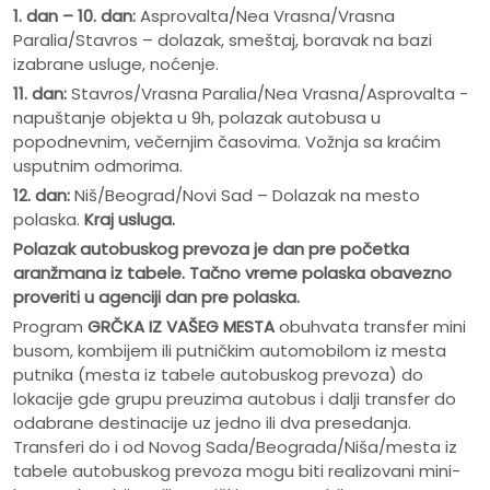
1. dan – 10. dan:
Asprovalta/Nea Vrasna/Vrasna
Paralia/Stavros – dolazak, smeštaj, boravak na bazi
izabrane usluge, noćenje.
11. dan:
Stavros/Vrasna Paralia/Nea Vrasna/Asprovalta -
napuštanje objekta u 9h, polazak autobusa u
popodnevnim, večernjim časovima. Vožnja sa kraćim
usputnim odmorima.
12. dan:
Niš/Beograd/Novi Sad – Dolazak na mesto
polaska.
Kraj usluga.
Polazak autobuskog prevoza je dan pre po
č
etka
aranžmana iz tabele. Ta
č
no vreme polaska obavezno
proveriti u agenciji dan pre polaska.
Program
GRČKA IZ VAŠEG MESTA
obuhvata transfer mini
busom, kombijem ili putničkim automobilom iz mesta
putnika (mesta iz tabele autobuskog prevoza) do
lokacije gde grupu preuzima autobus i dalji transfer do
odabrane destinacije uz jedno ili dva presedanja.
Transferi do i od Novog Sada/Beograda/Niša/mesta iz
tabele autobuskog prevoza mogu biti realizovani mini-