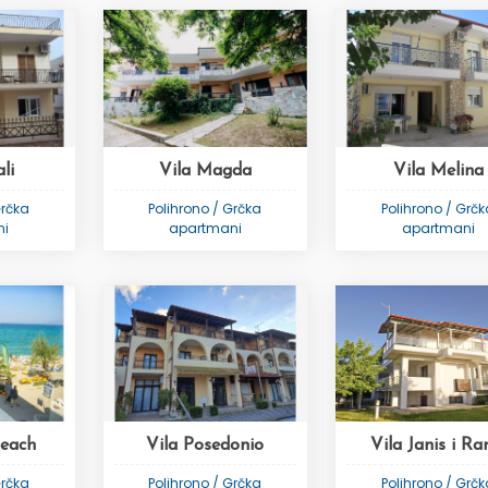
li
Vila Magda
Vila Melina
Grčka
Polihrono / Grčka
Polihrono / Grč
ni
apartmani
apartmani
Beach
Vila Posedonio
Vila Janis i Ra
Grčka
Polihrono / Grčka
Polihrono / Grč