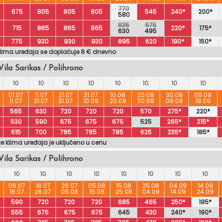
770
675
805
805
805
545
240*
200*
580
835
575
715
865
865
865
220*
175*
630
495
775
930
930
930
895
620
190*
150*
klima uređaja se doplaćuje 8 € dnevno
Vila Sarikas / Polihrono
10
10
10
10
10
10
10
10
01.07
11.07
21.07
31.07
10.08
20.08
30.08
09.09
11.07
21.07
31.07
10.08
20.08
30.08
09.09
19.09
565
630
720
720
720
570
275*
220*
530
590
675
675
675
525
265*
215*
615
700
785
785
785
625
235*
185*
je klima uređaja je uključeno u cenu
Vila Sarikas / Polihrono
10
10
10
10
10
10
10
10
06.07
16.07
26.07
05.08
15.08
25.08
04.09
14.09
16.07
26.07
05.08
15.08
25.08
04.09
14.09
24.09
590
720
720
720
685
465
250*
195*
555
675
675
675
645
430
240*
190*