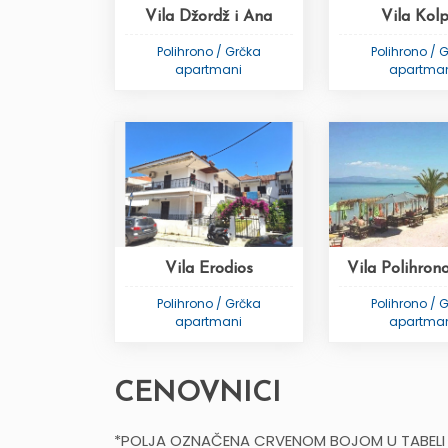
Vila Džordž i Ana
Vila Kol
Polihrono / Grčka
Polihrono / 
apartmani
apartma
Vila Erodios
Vila Polihron
Polihrono / Grčka
Polihrono / 
apartmani
apartma
CENOVNICI
*POLJA OZNAČENA CRVENOM BOJOM U TABELI