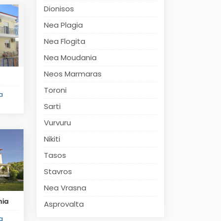
Dionisos
Nea Plagia
Nea Flogita
Nea Moudania
Neos Marmaras
Toroni
ka
Sarti
Vurvuru
Nikiti
Tasos
Stavros
Nea Vrasna
nia
Asprovalta
ka