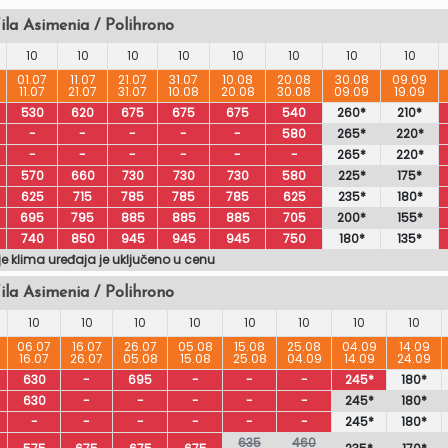
ila Asimenia / Polihrono
10
10
10
10
10
10
10
10
01.07
11.07
21.07
31.07
10.08
20.08
30.08
09.09
11.07
21.07
31.07
10.08
20.08
30.08
09.09
19.09
530
620
675
675
675
540
260*
210*
-
-
-
-
-
580
265*
220*
-
-
-
-
-
-
265*
220*
570
660
730
730
730
580
225*
175*
625
715
785
785
785
625
235*
180*
695
795
885
885
885
705
200*
155*
740
850
945
945
945
750
180*
135*
je klima uređaja je uključeno u cenu
ila Asimenia / Polihrono
10
10
10
10
10
10
10
10
06.07
16.07
26.07
05.08
15.08
25.08
04.09
14.09
16.07
26.07
05.08
15.08
25.08
04.09
14.09
24.09
630
-
695
-
-
-
245*
180*
630
-
-
-
-
-
245*
180*
-
-
-
-
-
-
245*
180*
635
460