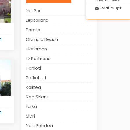
Pošaljite upit
Nei Pori
Leptokaria
Paralia
a
Olympic Beach
ka
Platamon
Polihrono
Hanioti
Pefkohori
Kalitea
Nea Skioni
Furka
ka
Siviri
Nea Potidea