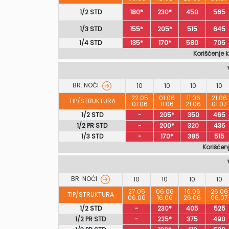
1/2 STD
180*
230*
450
565
1/3 STD
155*
205*
515
645
1/4 STD
135*
170*
580
705
Korišćenje 
BR. NOĆI
10
10
10
10
22.05
01.06
11.06
21.06
TIP/STRUKTURA
01.06
11.06
21.06
01.07
1/2 STD
-
205*
350
465
1/2 PR STD
-
200*
320
435
1/3 STD
-
170*
385
515
Korišćen
BR. NOĆI
10
10
10
10
27.05
06.06
16.06
26.06
TIP/STRUKTURA
06.06
16.06
26.06
06.07
1/2 STD
-
230*
405
525
1/2 PR STD
-
225*
375
490