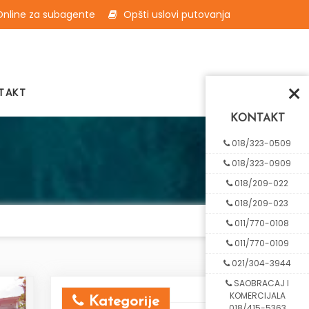
nline za subagente
Opšti uslovi putovanja
×
TAKT
KONTAKT
018/323-0509
018/323-0909
018/209-022
018/209-023
011/770-0108
011/770-0109
021/304-3944
SAOBRACAJ I
KOMERCIJALA
Kategorije
018/415-5363