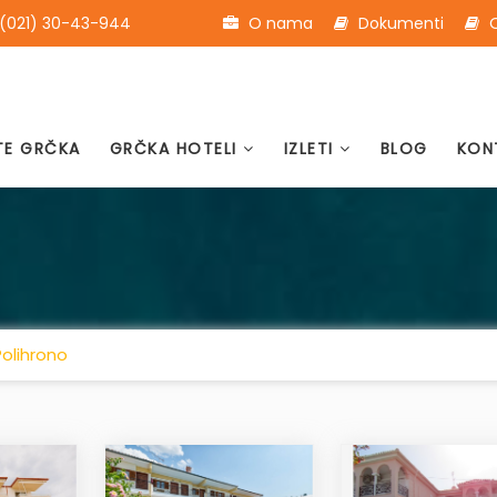
(021) 30-43-944
O nama
Dokumenti
O
TE GRČKA
GRČKA HOTELI
IZLETI
BLOG
KON
Polihrono