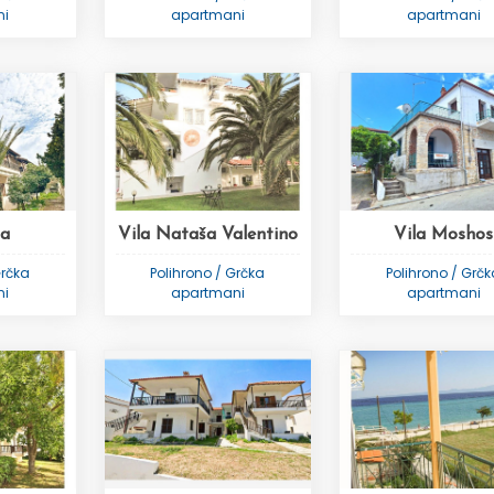
ni
apartmani
apartmani
sa
Vila Nataša Valentino
Vila Moshos
Grčka
Polihrono / Grčka
Polihrono / Grč
ni
apartmani
apartmani