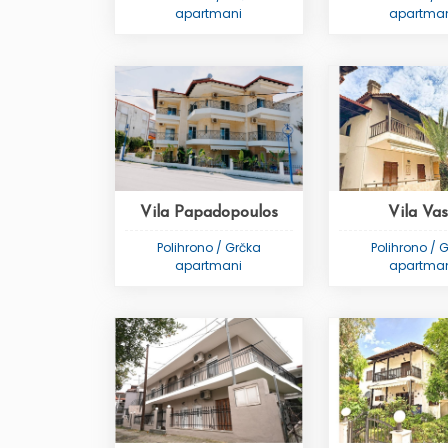
apartmani
apartma
Vila Papadopoulos
Vila Va
Polihrono / Grčka
Polihrono / 
apartmani
apartma