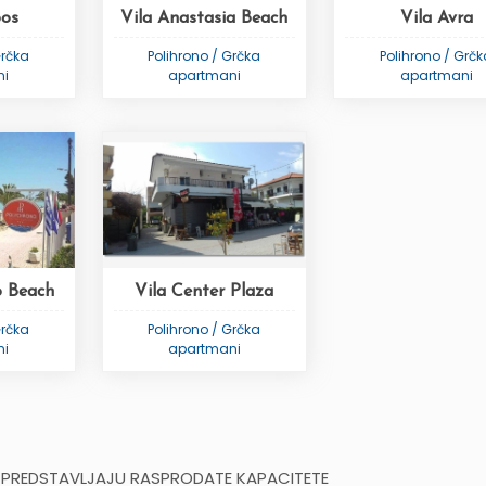
pos
Vila Anastasia Beach
Vila Avra
Grčka
Polihrono / Grčka
Polihrono / Grč
ni
apartmani
apartmani
o Beach
Vila Center Plaza
Grčka
Polihrono / Grčka
ni
apartmani
 PREDSTAVLJAJU RASPRODATE KAPACITETE