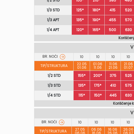
1/2 STD
155*
215*
385
485
1/3 STD
125*
180*
415
520
1/3 APT
135*
190*
455
570
1/4 APT
120*
165*
500
630
Korišćen
V
BR. NOĆI
10
10
10
10
22.05
01.06
11.06
21.06
TIP/STRUKTURA
01.06
11.06
21.06
01.07
1/2 STD
155*
200*
375
525
1/3 STD
135*
175*
410
575
1/4 STD
115*
150*
445
630
Korišćenje 
V
BR. NOĆI
10
10
10
10
27.05
06.06
16.06
26.06
TIP/STRUKTURA
06.06
16.06
26.06
06.07