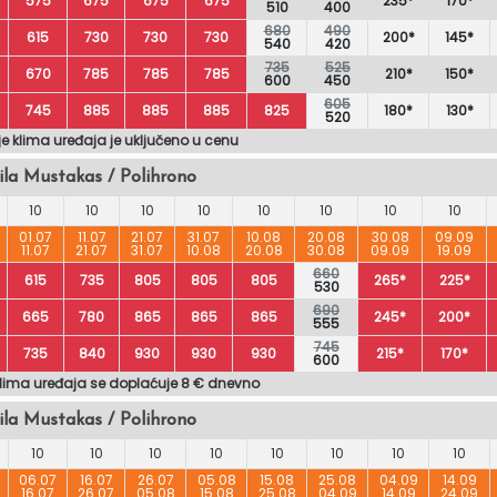
575
675
675
675
235*
170*
510
400
680
490
615
730
730
730
200*
145*
540
420
735
525
670
785
785
785
210*
150*
600
450
605
745
885
885
885
825
180*
130*
520
je klima uređaja je uključeno u cenu
ila Mustakas / Polihrono
10
10
10
10
10
10
10
10
01.07
11.07
21.07
31.07
10.08
20.08
30.08
09.09
11.07
21.07
31.07
10.08
20.08
30.08
09.09
19.09
660
615
735
805
805
805
265*
225*
530
690
665
780
865
865
865
245*
200*
555
745
735
840
930
930
930
215*
170*
600
klima uređaja se doplaćuje 8 € dnevno
ila Mustakas / Polihrono
10
10
10
10
10
10
10
10
06.07
16.07
26.07
05.08
15.08
25.08
04.09
14.09
16.07
26.07
05.08
15.08
25.08
04.09
14.09
24.09