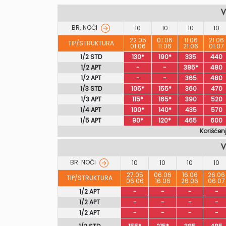
V
BR. NOĆI
10
10
10
10
22.05
01.06
11.06
21.06
TIP/STRUKTURA
01.06
11.06
21.06
01.07
1/2 STD
130*
190*
335
440
1/2 APT
-
-
385*
480
1/2 APT
-
-
365
480
1/3 STD
105*
155*
360
470
1/3 APT
115*
165*
390
520
1/4 APT
100*
140*
435
570
1/5 APT
90*
120*
465
600
Korišćen
V
BR. NOĆI
10
10
10
10
27.05
06.06
16.06
26.06
TIP/STRUKTURA
06.06
16.06
26.06
06.07
1/2 APT
-
-
-
-
1/2 APT
-
-
-
-
1/2 APT
-
-
-
-