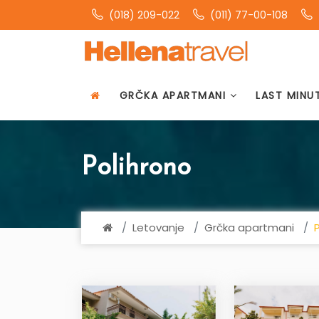
(018) 209-022
(011) 77-00-108
GRČKA APARTMANI
LAST MINU
Polihrono
Letovanje
Grčka apartmani