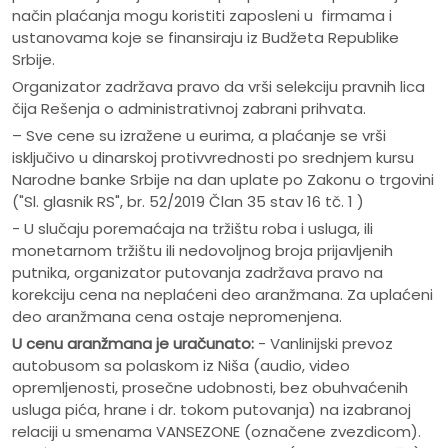
način plaćanja mogu koristiti zaposleni u firmama i
ustanovama koje se finansiraju iz Budžeta Republike
Srbije.
Organizator zadržava pravo da vrši selekciju pravnih lica
čija Rešenja o administrativnoj zabrani prihvata.
– Sve cene su izražene u eurima, a plaćanje se vrši
isključivo u dinarskoj protivvrednosti po srednjem kursu
Narodne banke Srbije na dan uplate po Zakonu o trgovini
("Sl. glasnik RS", br. 52/2019 Član 35 stav 16 tč. 1 )
- U slučaju poremaćaja na tržištu roba i usluga, ili
monetarnom tržištu ili nedovoljnog broja prijavljenih
putnika, organizator putovanja zadržava pravo na
korekciju cena na neplaćeni deo aranžmana. Za uplaćeni
deo aranžmana cena ostaje nepromenjena.
U cenu aranžmana je uračunato:
- Vanlinijski prevoz
autobusom sa polaskom iz Niša (audio, video
opremljenosti, prosečne udobnosti, bez obuhvaćenih
usluga pića, hrane i dr. tokom putovanja) na izabranoj
relaciji u smenama VANSEZONE (označene zvezdicom).