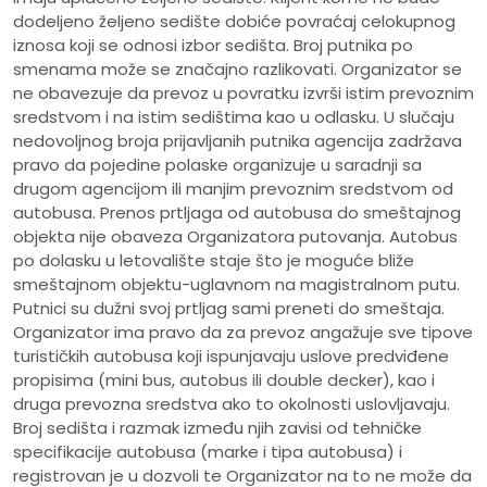
dodeljeno željeno sedište dobiće povraćaj celokupnog
iznosa koji se odnosi izbor sedišta. Broj putnika po
smenama može se značajno razlikovati. Organizator se
ne obavezuje da prevoz u povratku izvrši istim prevoznim
sredstvom i na istim sedištima kao u odlasku. U slučaju
nedovoljnog broja prijavljanih putnika agencija zadržava
pravo da pojedine polaske organizuje u saradnji sa
drugom agencijom ili manjim prevoznim sredstvom od
autobusa. Prenos prtljaga od autobusa do smeštajnog
objekta nije obaveza Organizatora putovanja. Autobus
po dolasku u letovalište staje što je moguće bliže
smeštajnom objektu-uglavnom na magistralnom putu.
Putnici su dužni svoj prtljag sami preneti do smeštaja.
Organizator ima pravo da za prevoz angažuje sve tipove
turističkih autobusa koji ispunjavaju uslove predviđene
propisima (mini bus, autobus ili double decker), kao i
druga prevozna sredstva ako to okolnosti uslovljavaju.
Broj sedišta i razmak između njih zavisi od tehničke
specifikacije autobusa (marke i tipa autobusa) i
registrovan je u dozvoli te Organizator na to ne može da