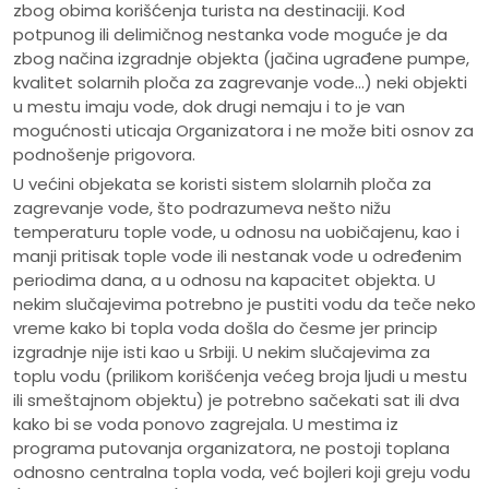
zbog obima korišćenja turista na destinaciji. Kod
potpunog ili delimičnog nestanka vode moguće je da
zbog načina izgradnje objekta (jačina ugrađene pumpe,
kvalitet solarnih ploča za zagrevanje vode…) neki objekti
u mestu imaju vode, dok drugi nemaju i to je van
mogućnosti uticaja Organizatora i ne može biti osnov za
podnošenje prigovora.
U većini objekata se koristi sistem slolarnih ploča za
zagrevanje vode, što podrazumeva nešto nižu
temperaturu tople vode, u odnosu na uobičajenu, kao i
manji pritisak tople vode ili nestanak vode u određenim
periodima dana, a u odnosu na kapacitet objekta. U
nekim slučajevima potrebno je pustiti vodu da teče neko
vreme kako bi topla voda došla do česme jer princip
izgradnje nije isti kao u Srbiji. U nekim slučajevima za
toplu vodu (prilikom korišćenja većeg broja ljudi u mestu
ili smeštajnom objektu) je potrebno sačekati sat ili dva
kako bi se voda ponovo zagrejala. U mestima iz
programa putovanja organizatora, ne postoji toplana
odnosno centralna topla voda, već bojleri koji greju vodu