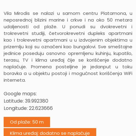
Vila Mirodis se nalazi u samom centru Platamona, u
neposrednoj blizini marine i crkve i na oko 50 metara
udaljenosti od plaže. U ponudi su dvokrevetni i
trokrevetni studiji, četvorokrevetni dupleks apartmani
kao i trokrevetni apartmani u u izdvojenim objektima u
prizemlju koji su označeni kao bungalovi. Sve smeštajne
jedinice poseduju osnovno opremljenu kuhinju, kupatilo,
terasu, TV i klima uređaj čije se korišćenje dodatno
naplaćuje. Promena posteljine je jedanput u toku
boravka a u objektu postoji i mogućnost korišćenja WiFi
interneta.
Google maps:
Latitude: 39.992380
Longitude:
22.623666
Od plaže: 50 m
Klima uređaj: dodatno se naplaćuje