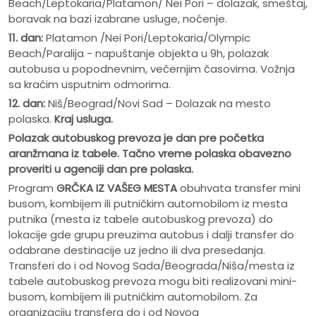
Beach/Leptokaria/Platamon/ Nei Pori – dolazak, smeštaj,
boravak na bazi izabrane usluge, noćenje.
11. dan:
Platamon /Nei Pori/Leptokaria/Olympic
Beach/Paralija - napuštanje objekta u 9h, polazak
autobusa u popodnevnim, večernjim časovima. Vožnja
sa kraćim usputnim odmorima.
12. dan:
Niš/Beograd/Novi Sad – Dolazak na mesto
polaska.
Kraj usluga.
Polazak autobuskog prevoza je dan pre po
č
etka
aranžmana iz tabele. Ta
č
no vreme polaska obavezno
proveriti u agenciji dan pre polaska.
Program
GRČKA IZ VAŠEG MESTA
obuhvata transfer mini
busom, kombijem ili putničkim automobilom iz mesta
putnika (mesta iz tabele autobuskog prevoza) do
lokacije gde grupu preuzima autobus i dalji transfer do
odabrane destinacije uz jedno ili dva presedanja.
Transferi do i od Novog Sada/Beograda/Niša/mesta iz
tabele autobuskog prevoza mogu biti realizovani mini-
busom, kombijem ili putničkim automobilom. Za
organizaciju transfera do i od Novog