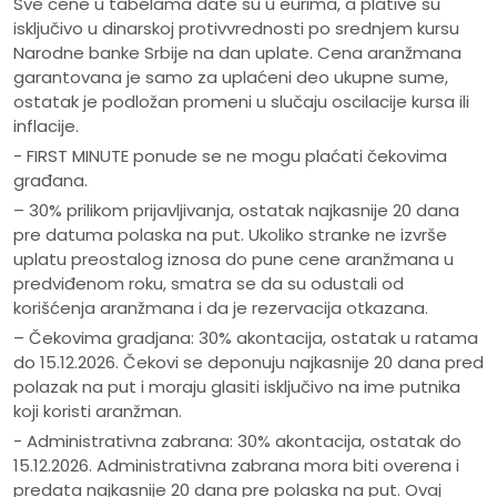
Sve cene u tabelama date su u eurima, a plative su
isključivo u dinarskoj protivvrednosti po srednjem kursu
Narodne banke Srbije na dan uplate. Cena aranžmana
garantovana je samo za uplaćeni deo ukupne sume,
ostatak je podložan promeni u slučaju oscilacije kursa ili
inflacije.
- FIRST MINUTE ponude se ne mogu plaćati čekovima
građana.
– 30% prilikom prijavljivanja, ostatak najkasnije 20 dana
pre datuma polaska na put. Ukoliko stranke ne izvrše
uplatu preostalog iznosa do pune cene aranžmana u
predviđenom roku, smatra se da su odustali od
korišćenja aranžmana i da je rezervacija otkazana.
– Čekovima gradjana: 30% akontacija, ostatak u ratama
do 15.12.2026. Čekovi se deponuju najkasnije 20 dana pred
polazak na put i moraju glasiti isključivo na ime putnika
koji koristi aranžman.
- Administrativna zabrana: 30% akontacija, ostatak do
15.12.2026. Administrativna zabrana mora biti overena i
predata najkasnije 20 dana pre polaska na put. Ovaj