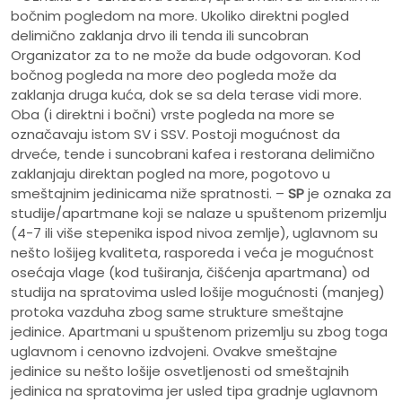
bočnim pogledom na more. Ukoliko direktni pogled
delimično zaklanja drvo ili tenda ili suncobran
Organizator za to ne može da bude odgovoran. Kod
bočnog pogleda na more deo pogleda može da
zaklanja druga kuća, dok se sa dela terase vidi more.
Oba (i direktni i bočni) vrste pogleda na more se
označavaju istom SV i SSV. Postoji mogućnost da
drveće, tende i suncobrani kafea i restorana delimično
zaklanjaju direktan pogled na more, pogotovo u
smeštajnim jedinicama niže spratnosti. –
SP
je oznaka za
studije/apartmane koji se nalaze u spuštenom prizemlju
(4-7 ili više stepenika ispod nivoa zemlje), uglavnom su
nešto lošijeg kvaliteta, rasporeda i veća je mogućnost
osećaja vlage (kod tuširanja, čišćenja apartmana) od
studija na spratovima usled lošije mogućnosti (manjeg)
protoka vazduha zbog same strukture smeštajne
jedinice. Apartmani u spuštenom prizemlju su zbog toga
uglavnom i cenovno izdvojeni. Ovakve smeštajne
jedinice su nešto lošije osvetljenosti od smeštajnih
jedinica na spratovima jer usled tipa gradnje uglavnom