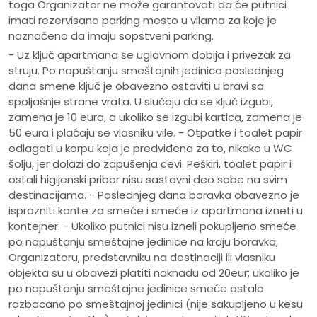
toga Organizator ne može garantovati da će putnici
imati rezervisano parking mesto u vilama za koje je
naznačeno da imaju sopstveni parking.
- Uz ključ apartmana se uglavnom dobija i privezak za
struju. Po napuštanju smeštajnih jedinica poslednjeg
dana smene ključ je obavezno ostaviti u bravi sa
spoljašnje strane vrata. U slučaju da se ključ izgubi,
zamena je 10 eura, a ukoliko se izgubi kartica, zamena je
50 eura i plaćaju se vlasniku vile. - Otpatke i toalet papir
odlagati u korpu koja je predviđena za to, nikako u WC
šolju, jer dolazi do zapušenja cevi. Peškiri, toalet papir i
ostali higijenski pribor nisu sastavni deo sobe na svim
destinacijama. - Poslednjeg dana boravka obavezno je
isprazniti kante za smeće i smeće iz apartmana izneti u
kontejner. - Ukoliko putnici nisu izneli pokupljeno smeće
po napuštanju smeštajne jedinice na kraju boravka,
Organizatoru, predstavniku na destinaciji ili vlasniku
objekta su u obavezi platiti naknadu od 20eur; ukoliko je
po napuštanju smeštajne jedinice smeće ostalo
razbacano po smeštajnoj jedinici (nije sakupljeno u kesu