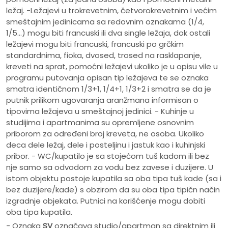
ležaj. -Ležajevi u trokrevetnim, četvorokrevetnim i većim
smeštajnim jedinicama sa redovnim oznakama (1/4,
1/5…) mogu biti francuski ili dva single ležaja, dok ostali
ležajevi mogu biti francuski, francuski po grčkim
standardnima, fioka, dvosed, trosed na rasklapanje,
kreveti na sprat, pomoćni ležajevi ukoliko je u opisu vile u
programu putovanja opisan tip ležajeva te se oznaka
smatra identičnom 1/3+1, 1/4+1, 1/3+2 i smatra se da je
putnik prilikom ugovaranja aranžmana informisan o
tipovima ležajeva u smeštajnoj jedinici. - Kuhinje u
studijima i apartmanima su opremljene osnovnim
priborom za određeni broj kreveta, ne osoba. Ukoliko
deca dele ležaj, dele i posteljinu i jastuk kao i kuhinjski
pribor. - WC/kupatilo je sa stojećom tuš kadom ili bez
nje samo sa odvodom za vodu bez zavese i duzijere. U
istom objektu postoje kupatila sa oba tipa tuš kade (sa i
bez duzijere/kade) s obzirom da su oba tipa tipičn način
izgradnje objekata. Putnici na korišćenje mogu dobiti
oba tipa kupatila.
- Oznaka
SV
označava studio/apartman sa direktnim ili