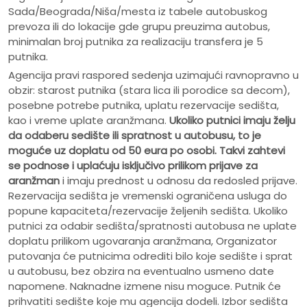
Sada/Beograda/Niša/mesta iz tabele autobuskog
prevoza ili do lokacije gde grupu preuzima autobus,
minimalan broj putnika za realizaciju transfera je 5
putnika.
Agencija pravi raspored sedenja uzimajući ravnopravno u
obzir: starost putnika (stara lica ili porodice sa decom),
posebne potrebe putnika, uplatu rezervacije sedišta,
kao i vreme uplate aranžmana.
Ukoliko putnici imaju želju
da odaberu sedište ili spratnost u autobusu, to je
moguće uz doplatu od 50 eura po osobi.
Takvi zahtevi
se podnose i uplaćuju isključivo prilikom prijave za
aranžman
i imaju prednost u odnosu da redosled prijave.
Rezervacija sedišta je vremenski ograničena usluga do
popune kapaciteta/rezervacije željenih sedišta. Ukoliko
putnici za odabir sedišta/spratnosti autobusa ne uplate
doplatu prilikom ugovaranja aranžmana, Organizator
putovanja će putnicima odrediti bilo koje sedište i sprat
u autobusu, bez obzira na eventualno usmeno date
napomene. Naknadne izmene nisu moguce. Putnik će
prihvatiti sedište koje mu agencija dodeli. Izbor sedišta