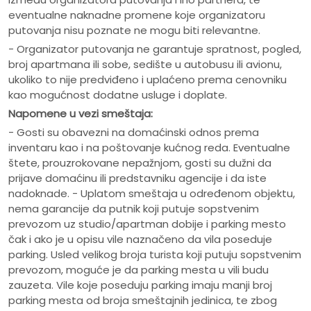
eventualne naknadne promene koje organizatoru
putovanja nisu poznate ne mogu biti relevantne.
- Organizator putovanja ne garantuje spratnost, pogled,
broj apartmana ili sobe, sedište u autobusu ili avionu,
ukoliko to nije predviđeno i uplaćeno prema cenovniku
kao mogućnost dodatne usluge i doplate.
Napomene u vezi smeštaja:
- Gosti su obavezni na domaćinski odnos prema
inventaru kao i na poštovanje kućnog reda. Eventualne
štete, prouzrokovane nepažnjom, gosti su dužni da
prijave domaćinu ili predstavniku agencije i da iste
nadoknade. - Uplatom smeštaja u određenom objektu,
nema garancije da putnik koji putuje sopstvenim
prevozom uz studio/apartman dobije i parking mesto
čak i ako je u opisu vile naznačeno da vila poseduje
parking. Usled velikog broja turista koji putuju sopstvenim
prevozom, moguće je da parking mesta u vili budu
zauzeta. Vile koje poseduju parking imaju manji broj
parking mesta od broja smeštajnih jedinica, te zbog