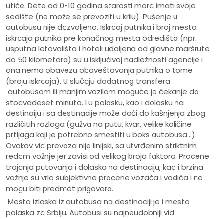
utiče. Dete od 0-10 godina starosti mora imati svoje
sedište (ne može se prevoziti u krilu). Pušenje u
autobusu nije dozvoljeno. Iskrcaj putnika i broj mesta
iskrcaja putnika pre konačnog mesta odredišta (npr.
usputna letovališta i hoteli udaljena od glavne maršrute
do 50 kilometara) su u isključivoj nadležnosti agencije i
ona nema obavezu obaveštavanja putnika o tome
(broju iskrcaja). U slučaju dodatnog transfera
autobusom ili manjim vozilom moguće je čekanje do
stodvadeset minuta. I u polasku, kao i dolasku na
destinaiju i sa destinacije može doći do kašnjenja zbog
različitih razloga (gužva na putu, kvar, velike količine
prtljaga koji je potrebno smestiti u boks autobusa...).
Ovakav vid prevoza nije linijski, sa utvrđenim striktnim
redom vožnje jer zavisi od velikog broja faktora. Procene
trajanja putovanja i dolaska na destinaciju, kao i brzina
vožnje su vrlo subjektivne procene vozača i vodiča i ne
mogu biti predmet prigovora.
Mesto izlaska iz autobusa na destinaciji je i mesto
polaska za Srbiju. Autobusi su najneudobniji vid