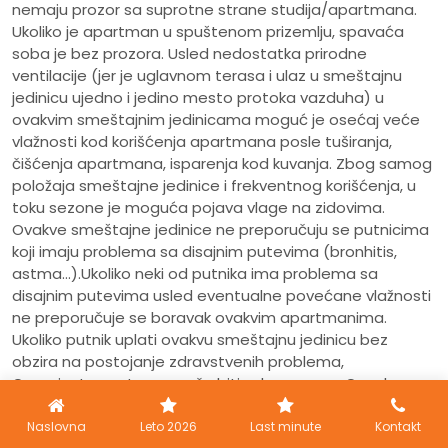
nemaju prozor sa suprotne strane studija/apartmana.
Ukoliko je apartman u spuštenom prizemlju, spavaća
soba je bez prozora. Usled nedostatka prirodne
ventilacije (jer je uglavnom terasa i ulaz u smeštajnu
jedinicu ujedno i jedino mesto protoka vazduha) u
ovakvim smeštajnim jedinicama moguć je osećaj veće
vlažnosti kod korišćenja apartmana posle tuširanja,
čišćenja apartmana, isparenja kod kuvanja. Zbog samog
položaja smeštajne jedinice i frekventnog korišćenja, u
toku sezone je moguća pojava vlage na zidovima.
Ovakve smeštajne jedinice ne preporučuju se putnicima
koji imaju problema sa disajnim putevima (bronhitis,
astma...).Ukoliko neki od putnika ima problema sa
disajnim putevima usled eventualne povećane vlažnosti
ne preporučuje se boravak ovakvim apartmanima.
Ukoliko putnik uplati ovakvu smeštajnu jedinicu bez
obzira na postojanje zdravstvenih problema,
Organizator za to ne može biti odgovoran. - Oznaka
Economy
(Ecc)
je smeštajna jedinica (uglavnom u
prizemlju ili potkrovlju, može biti i na bilo kom spratu),
Naslovna
Leto 2026
Last minute
Kontakt