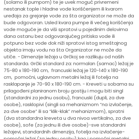
(solarno ili pumpom) te je uvek moguć privremeni
nestanak tople i hladne vode korišćenjem ili kvarom
uređaja za grejanje vode za šta organizator ne može da
bude odgovoran. Usled kvara pumpe ili većeg korišćenja
vode moguće je da viši spratovi u pojedinim delovima
dana ostanu bez odgovarajućeg pritiska vode ili
potpuno bez vode dok niži spratovi istog smeštajnog
objekta imaju vodu na šta Organizator ne može da
utiče. - Dimenzije ležaja u Grčkoj se razlikuju od naših
standarda. Grčki standard za: normalan (samac) ležaj je
75-80 x 180-190 cm, francuski ležaj je 120-140 x 180-190
cm, pomoćni, uglavnom metalni ležaj ili fotelja na
rasklapanje je 70-90 x 180-190 cm. - Kreveti u sobama su
prilagođeni planiranom broju gostiju i mogu biti singl
(standardni za jednu osobu), francuski (dupli, za dve
osobe), rasklopivi (singli sa mehanizmom “na izvlačenje,
za dve osobe” ili sa “klik-klak” mehanizmom), spratni
(dva standardna kreveta u dva nivoa vertikalno, za dve
osobe), sofe (za jednu ili dve osobe)-sve standardni
ležajevi, standardnih dimenzija, fotelja na izvlačenje-
pomoćni ležaj (za jednu osobu) kao i pomoćni metalni