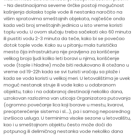
- Na destinacijama severne Grčke postoji mogućnost
kašnjenja dolaska tople vode ili nestanka naročito na
višim spratovima smeštajnih objekata, najčešće onda
kada veći broj smeštajnih jedinica u isto vreme koristi
toplu vodu. U ovom slučaju treba sačekati oko 60 minuta
ili pustiti vodu 2-3 minuta da teče, kako bi se povećao
dotok tople vode. Kako su u pitanju mala turistička
mesta čija infrastruktura nije pravljena za korišćenje
velikog broja ljudi koliko leti boravi u njima, korišćenje
vode (tople i hladne) može biti redukovano ili otežano u
vreme od 19-22h kada se svi turisti vraćaju sa plaže i
kada se voda koristi u velikoj meri. U letovalištima je uvek
moguć nestanak struje ili vode kako u odabranom
objektu, tako i na odabranoj destinaciji nekoliko dana,
uzrokovan razlozima van uticaja Organizatora putovanja
(ogromno povećanje lica koji borave u mestu, kvarovi,
preopterećenje sistema i sl.…), pa i samog neposrednog
izvršioca usluga. U terminima visoke sezone u letovalištu,
kao i u smeštajnom objektu često može doći do
potpunog ili delimičnog nestanka vode nekoliko dana