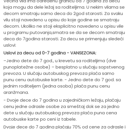
Većina vila ima određenu granicu od 7 godina za decu
koja mogu da dele ležaj sa roditeljima. U nekim vilama se
decom smatraju samo deca do 2god starosti. Za svaku
vilu stoji navedeno u opisu do koje godine se smatraju
decom. Ukoliko ne stoji eksplicitno navedeno u opisu vile
u programu putovanja,smatra se da se decom smatraju
deca do 7godina starosti. Za decu se primenjuju sledeći
uslovi:
Uslovi za decu od 0-7 godina - VANSEZONA:
–Jedno dete do 7 god., u krevetu sa roditeljima (dve
punoplatežne osobe) – besplatno u slučaju sopstvenog
prevoza. U slučaju autobuskog prevoza plaća samo
punu cenu autobuske karte. - Jedno dete do 7 god. sa
jednim roditeljem (jedna osoba) plaća punu cenu
aranžmana.
- Dvoje dece do 7 godina u zajedničkom ležaju, plaćaju
cenu jedne odrasle osobe za smeštaj dok se za jedno
dete u slučaju autobuskog prevoza plaća puna cena
autobuske karte po ceni iz tabele.
Dvoje dece do 7 godina plaćaju 70% od cene za odrasle i