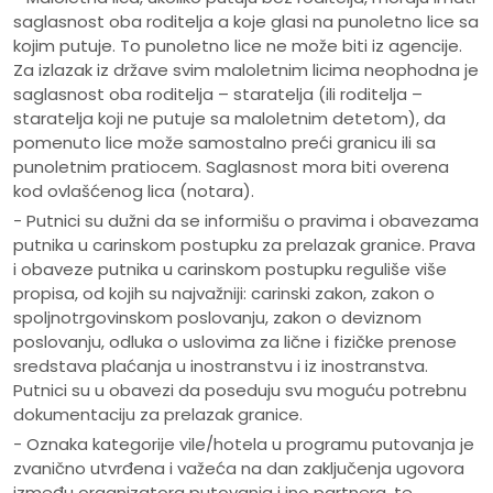
saglasnost oba roditelja a koje glasi na punoletno lice sa
kojim putuje. To punoletno lice ne može biti iz agencije.
Za izlazak iz države svim maloletnim licima neophodna je
saglasnost oba roditelja – staratelja (ili roditelja –
staratelja koji ne putuje sa maloletnim detetom), da
pomenuto lice može samostalno preći granicu ili sa
punoletnim pratiocem. Saglasnost mora biti overena
kod ovlašćenog lica (notara).
- Putnici su dužni da se informišu o pravima i obavezama
putnika u carinskom postupku za prelazak granice. Prava
i obaveze putnika u carinskom postupku reguliše više
propisa, od kojih su najvažniji: carinski zakon, zakon o
spoljnotrgovinskom poslovanju, zakon o deviznom
poslovanju, odluka o uslovima za lične i fizičke prenose
sredstava plaćanja u inostranstvu i iz inostranstva.
Putnici su u obavezi da poseduju svu moguću potrebnu
dokumentaciju za prelazak granice.
- Oznaka kategorije vile/hotela u programu putovanja je
zvanično utvrđena i važeća na dan zaključenja ugovora
između organizatora putovanja i ino partnera, te