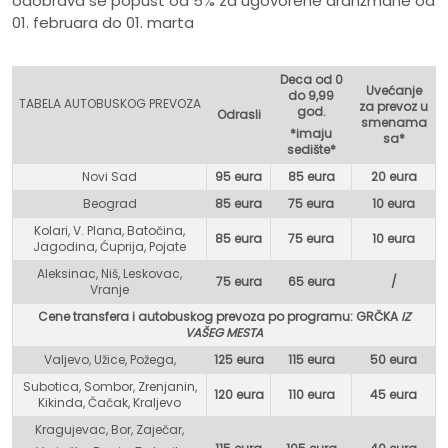
odobrava se popust od 5% za ugovorene aranžmane od
01. februara do 01. marta
Deca od 0
Uvećanje
do 9,99
TABELA AUTOBUSKOG PREVOZA
za prevoz u
god.
Odrasli
smenama
*imaju
sa*
sedište*
Novi Sad
95 eura
85 eura
20 eura
Beograd
85 eura
75 eur
a
10 eura
Kolari, V. Plana, Batočina,
85 eura
75 eura
10 eura
Jagodina, Ćuprija, Pojate
Aleksinac, Niš, Leskovac,
75 eura
65 eura
/
Vranje
Cene transfera i autobuskog prevoza po programu: GR
ČKA
IZ
VAŠEG MESTA
Valjevo, Užice, Požega,
125 eura
115 eura
50 eura
Subotica, Sombor, Zrenjanin,
120 eura
110 eura
45 eura
Kikinda, Čačak, Kraljevo
Kragujevac, Bor, Zaječar,