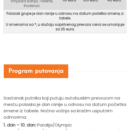
115 eura
105 eura
40 eura
Vrnjačka Banja, Trstenik,
Kruševac
Polazak grupe je dan ranije u odnosu na datum početka smene, iz
tabele.
U smenama sa *, u
slučaju sopstvenog prevoza cena se umanjuje
za 25 eura.
Program putovanja
Sastanak putnika koji putuju autobuskim prevozom na
mestu polaska je dan ranije u odnosu na datum početka
smene iz tabele. Noćna vožnja sa kraćim usputnim
odmorima.
1. dan – 10. dan:
Paralija/Olympic