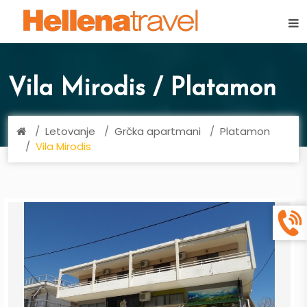
×
Vila Mirodis / Platamon
Letovanje
Grčka apartmani
Platamon
Vila Mirodis