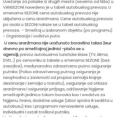
Uvećanje za polaske iz drugih mesta (severno od Niša) u
VANSEZONI navedeno je u tabeli autobuskog prevoza. U
smenama SEZONE cena autobuskog prevoza nije
uključena u cenu aranžmana. Cene autobuskog prevoza
po osobi u SEZONI nalaze se u tabeli autobuskog
prevoza. - Smeštaj u izabranom objektu (po programu)
- Organizacija i vođstvo puta.
U cenu aranžmana nije uračunato
boravišna taksa 2eur
dnevno po smeštajnoj jedinici -plaća se u
agenciji,
prevoz autobusima turisticke klase (TV, klima,
DVD...) po cenovniku iz tabele u smenama SEZONE (bez
zvezdice), međunarodno zdravstveno putno osiguranje
putnika (Polisa zdravstvenog putnog osiguranja je
neophodna u zavisnosti od propisa zemalja krajnje
destinacije i zemalja u tranzitu), osiguranje od otkaza
aranžmana i osiguranje prtljaga, održavanje higijene
smeštajnih jedinica tokom boravka kao i sredstva za
higijenu, hrana, dodatne usluge (izbor sprata ili sedišta u
autobusu) kao i programom nenavedene usluge,
individualni i ostali troškovi putnika.