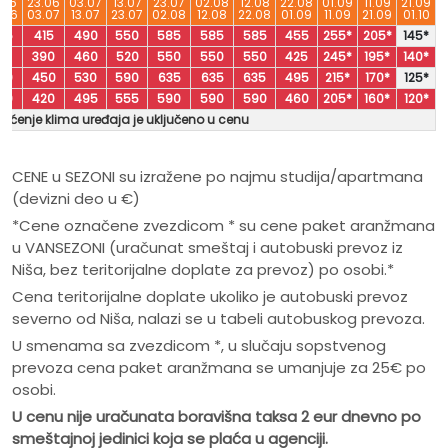
.06
23.06
03.07
13.07
23.07
02.08
12.08
22.08
01.09
11.09
21.09
.06
03.07
13.07
23.07
02.08
12.08
22.08
01.09
11.09
21.09
01.10
35
415
490
550
585
585
585
455
255*
205*
145*
10
390
460
520
550
550
550
425
245*
195*
140*
70
450
530
590
635
635
635
495
215*
170*
125*
40
420
495
555
590
590
590
460
205*
160*
120*
išćenje klima uređaja je uključeno u cenu
CENE u SEZONI su izražene po najmu studija/apartmana
(devizni deo u €)
*Cene označene zvezdicom * su cene paket aranžmana
u VANSEZONI (uračunat smeštaj i autobuski prevoz iz
Niša, bez teritorijalne doplate za prevoz) po osobi.*
Cena teritorijalne doplate ukoliko je autobuski prevoz
severno od Niša, nalazi se u tabeli autobuskog prevoza.
U smenama sa zvezdicom *, u slučaju sopstvenog
prevoza cena paket aranžmana se umanjuje za 25€ po
osobi.
U cenu nije ura
č
unata boravišna taksa 2 eur dnevno po
smeštajnoj jedinici koja se pla
ć
a u agenciji.