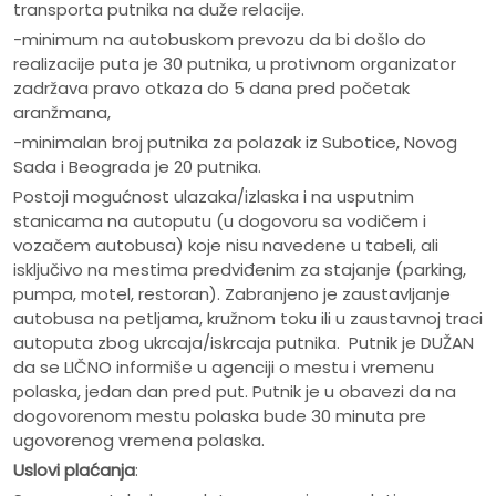
transporta putnika na duže relacije.
-minimum na autobuskom prevozu da bi došlo do
realizacije puta je 30 putnika, u protivnom organizator
zadržava pravo otkaza do 5 dana pred početak
aranžmana,
-minimalan broj putnika za polazak iz Subotice, Novog
Sada i Beograda je 20 putnika.
Postoji mogućnost ulazaka/izlaska i na usputnim
stanicama na autoputu (u dogovoru sa vodičem i
vozačem autobusa) koje nisu navedene u tabeli, ali
isključivo na mestima predviđenim za stajanje (parking,
pumpa, motel, restoran). Zabranjeno je zaustavljanje
autobusa na petljama, kružnom toku ili u zaustavnoj traci
autoputa zbog ukrcaja/iskrcaja putnika. Putnik je DUŽAN
da se LIČNO informiše u agenciji o mestu i vremenu
polaska, jedan dan pred put. Putnik je u obavezi da na
dogovorenom mestu polaska bude 30 minuta pre
ugovorenog vremena polaska.
Uslovi plaćanja
: