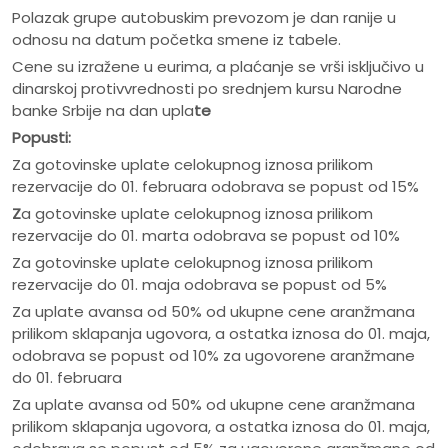
Polazak grupe autobuskim prevozom je dan ranije u
odnosu na datum početka smene iz tabele.
Cene su izražene u eurima, a plaćanje se vrši isključivo u
dinarskoj protivvrednosti po srednjem kursu Narodne
banke Srbije na dan upla
te
Popusti:
Za gotovinske uplate celokupnog iznosa prilikom
rezervacije do 01. februara odobrava se popust od 15%
Z
a gotovinske uplate celokupnog iznosa prilikom
rezervacije do 01. marta odobrava se popust od 10%
Za gotovinske uplate celokupnog iznosa prilikom
rezervacije do 01. maja odobrava se popust od 5%
Za uplate avansa od 50% od ukupne cene aranžmana
prilikom sklapanja ugovora, a ostatka iznosa do 01. maja,
odobrava se popust od 10% za ugovorene aranžmane
do 01. februara
Za uplate avansa od 50% od ukupne cene aranžmana
prilikom sklapanja ugovora, a ostatka iznosa do 01. maja,