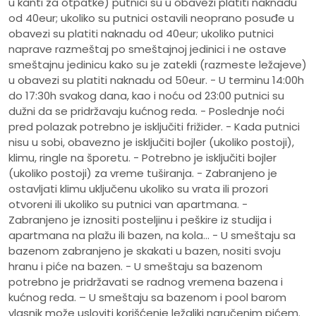
u kanti za otpatke) putnici su u obavezi platiti naknadu
od 40eur; ukoliko su putnici ostavili neoprano posuđe u
obavezi su platiti naknadu od 40eur; ukoliko putnici
naprave razmeštaj po smeštajnoj jedinici i ne ostave
smeštajnu jedinicu kako su je zatekli (razmeste ležajeve)
u obavezi su platiti naknadu od 50eur. - U terminu 14:00h
do 17:30h svakog dana, kao i noću od 23:00 putnici su
dužni da se pridržavaju kućnog reda. - Poslednje noći
pred polazak potrebno je isključiti frižider. - Kada putnici
nisu u sobi, obavezno je isključiti bojler (ukoliko postoji),
klimu, ringle na šporetu. - Potrebno je isključiti bojler
(ukoliko postoji) za vreme tuširanja. - Zabranjeno je
ostavljati klimu uključenu ukoliko su vrata ili prozori
otvoreni ili ukoliko su putnici van apartmana. -
Zabranjeno je iznositi posteljinu i peškire iz studija i
apartmana na plažu ili bazen, na kola... - U smeštaju sa
bazenom zabranjeno je skakati u bazen, nositi svoju
hranu i piće na bazen. - U smeštaju sa bazenom
potrebno je pridržavati se radnog vremena bazena i
kućnog reda. – U smeštaju sa bazenom i pool barom
vlasnik može usloviti korišćenje ležaljki naručenim pićem.