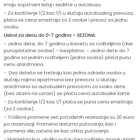
imaju sopstveni ležaj i sedište u autobusu.
- Za korišćenje 1/2 kao 1/1 u slučaju autobuskog prevoza,
plaća se cena smeštaja za 2 osobe i prevoz za jednu
osobu.
Uslovi za decu do 0-7 godina – SEZONA:
- Jedno dete, do 7 godina u krevetu sa roditeljima (dve
punoplatežne osobe) – besplatno. - Jedno dete do 7
godina sa jednim roditeljem (jedna osoba) plaća punu
cenu aranžmana.
- Dva deteta se tretiraju kao jedna odrasla osoba u
slučaju najma apartmana bez prevoza. U slučaju
aranžmana sa autobuskim prevozom za svako dete
(bez obzira na uzrast) se plaća cena autobuske karte.
- Za korišćenje 1/2 kao 1/1 plaća se puna cena smeštaja
(za 2 osobe).
- Troškovi promene već potvđenih rezevacija su 20 eura
po rezervaciji. Promena datuma putovanja, kao i
promena vile, računa se kao otkaz putovanja.
- Maloletna lica, ukoliko putuju bez roditelja, moraju imati