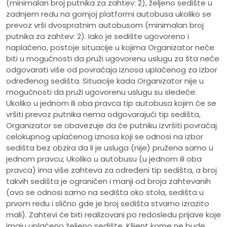
(minimalan broj putnika za zahtev: 2), željeno sedište u
zadnjem redu na gornjoj platformi autobusa ukoliko se
prevoz vrši dvospratnim autobusom (minimalan broj
putnika za zahtev: 2). Iako je sedište ugovoreno i
naplaćeno, postoje situacije u kojima Organizator neće
biti u mogućnosti da pruži ugovorenu uslugu za šta neće
odgovarati više od povraćaja iznosa uplaćenog za izbor
određenog sedišta. Situacije kada Organizator nije u
mogućnosti da pruži ugovorenu uslugu su sledeće:
Ukoliko u jednom ili oba pravca tip autobusa kojim će se
vršiti prevoz putnika nema odgovarajući tip sedišta,
Organizator se obavezuje da će putniku izvršiti povraćaj
celokupnog uplaćenog iznosa koji se odnosi na izbor
sedišta bez obzira da li je usluga (nije) pružena samo u
jednom pravcu; Ukoliko u autobusu (u jednom ili oba
pravca) ima više zahteva za određeni tip sedišta, a broj
takvih sedišta je ograničen i manji od broja zahtevanih
(ovo se odnosi samo na sedišta oko stola, sedišta u
prvom redu i slično gde je broj sedišta stvarno izrazito
mali). Zahtevi će biti realizovani po redosledu prijave koje
imaju uplaćeno željeno sedište. Klijent kome ne bude