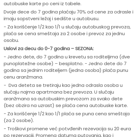
autobuske karte po ceni iz tabele.
Dvoje dece do 7 godina plaćaju 70% od cene za odrasle i
imaju sopstveni ležaj i sedište u autobusu.
- Za korišćenje 1/2 kao 1/1 u slučaju autobuskog prevoza,
plaća se cena smeštaja za 2 osobe i prevoz za jednu
osobu.
Uslovi za decu do 0-7 godina – SEZONA:
- Jedno dete, do 7 godina u krevetu sa roditeljima (dve
punoplatežne osobe) – besplatno. - Jedno dete do 7
godina sa jednim roditeljem (jedna osoba) plaća punu
cenu aranžmana.
- Dva deteta se tretiraju kao jedna odrasla osoba u
slučaju najma apartmana bez prevoza. U slučaju
aranžmana sa autobuskim prevozom za svako dete
(bez obzira na uzrast) se plaća cena autobuske karte.
- Za korišćenje 1/2 kao 1/1 plaća se puna cena smeštaja
(za 2 osobe).
- Troškovi promene već potvđenih rezevacija su 20 eura
po rezervaciji. Promena datuma putovanja, kao i