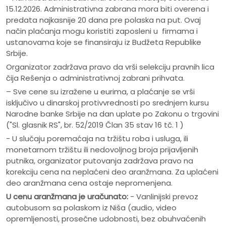
15.12.2026. Administrativna zabrana mora biti overena i
predata najkasnije 20 dana pre polaska na put. Ovaj
način plaćanja mogu koristiti zaposleni u firmama i
ustanovama koje se finansiraju iz Budžeta Republike
Srbije.
Organizator zadržava pravo da vrši selekciju pravnih lica
čija Rešenja o administrativnoj zabrani prihvata.
– Sve cene su izražene u eurima, a plaćanje se vrši
isključivo u dinarskoj protivvrednosti po srednjem kursu
Narodne banke Srbije na dan uplate po Zakonu o trgovini
("Sl. glasnik RS", br. 52/2019 Član 35 stav 16 tč. 1 )
- U slučaju poremaćaja na tržištu roba i usluga, ili
monetarnom tržištu ili nedovoljnog broja prijavljenih
putnika, organizator putovanja zadržava pravo na
korekciju cena na neplaćeni deo aranžmana. Za uplaćeni
deo aranžmana cena ostaje nepromenjena.
U cenu aranžmana je uračunato:
- Vanlinijski prevoz
autobusom sa polaskom iz Niša (audio, video
opremljenosti, prosečne udobnosti, bez obuhvaćenih