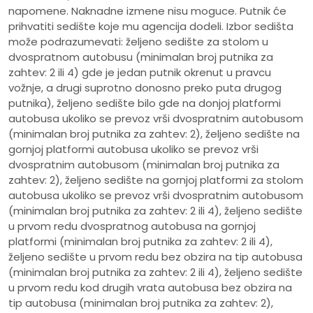
napomene. Naknadne izmene nisu moguce. Putnik će
prihvatiti sedište koje mu agencija dodeli. Izbor sedišta
može podrazumevati: željeno sedište za stolom u
dvospratnom autobusu (minimalan broj putnika za
zahtev: 2 ili 4) gde je jedan putnik okrenut u pravcu
vožnje, a drugi suprotno donosno preko puta drugog
putnika), željeno sedište bilo gde na donjoj platformi
autobusa ukoliko se prevoz vrši dvospratnim autobusom
(minimalan broj putnika za zahtev: 2), željeno sedište na
gornjoj platformi autobusa ukoliko se prevoz vrši
dvospratnim autobusom (minimalan broj putnika za
zahtev: 2), željeno sedište na gornjoj platformi za stolom
autobusa ukoliko se prevoz vrši dvospratnim autobusom
(minimalan broj putnika za zahtev: 2 ili 4), željeno sedište
u prvom redu dvospratnog autobusa na gornjoj
platformi (minimalan broj putnika za zahtev: 2 ili 4),
željeno sedište u prvom redu bez obzira na tip autobusa
(minimalan broj putnika za zahtev: 2 ili 4), željeno sedište
u prvom redu kod drugih vrata autobusa bez obzira na
tip autobusa (minimalan broj putnika za zahtev: 2),