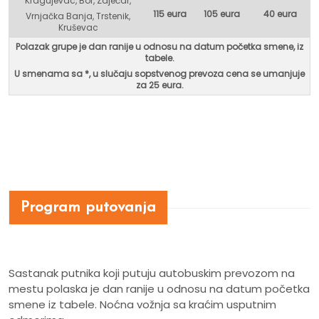
Kragujevac, Bor, Zaječar,
115 eura
105 eura
40 eura
Vrnjačka Banja, Trstenik,
Kruševac
Polazak grupe je dan ranije u odnosu na datum početka smene, iz
tabele.
U smenama sa *, u
slučaju sopstvenog prevoza cena se umanjuje
za 25 eura.
Program putovanja
Sastanak putnika koji putuju autobuskim prevozom na
mestu polaska je dan ranije u odnosu na datum početka
smene iz tabele. Noćna vožnja sa kraćim usputnim