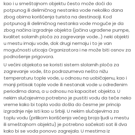
kao i u smeštajnom objektu često može doći do
potpunog ili delimičnog nestanka vode nekoliko dana
zbog obima korišćenja turista na destinaciji. Kod
potpunog ili delimičnog nestanka vode moguće je da
zbog načina izgradnje objekta (jačina ugrađene pumpe,
kvalitet solarnih ploča za zagrevanje vode…) neki objekti
u mestu imaju vode, dok drugi nemaju i to je van
mogućnosti uticaja Organizatora i ne može biti osnov za
podnošenje prigovora.
U većini objekata se koristi sistem slolarnih ploča za
zagrevanje vode, što podrazumeva nešto nižu
temperaturu tople vode, u odnosu na uobičajenu, kao i
manji pritisak tople vode ili nestanak vode u određenim
periodima dana, a u odnosu na kapacitet objekta. U
nekim slučajevima potrebno je pustiti vodu da teče neko
vreme kako bi topla voda došla do česme jer princip
izgradnje nije isti kao u Srbiji. U nekim slučajevima za
toplu vodu (prilikom korišćenja većeg broja ljudi u mestu
ili smeštajnom objektu) je potrebno sačekati sat ili dva
kako bi se voda ponovo zagrejala. U mestima iz