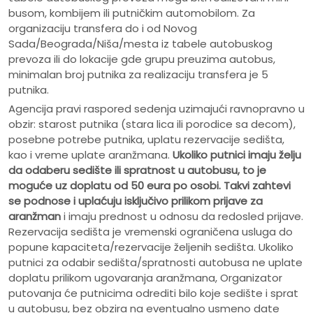
busom, kombijem ili putničkim automobilom. Za
organizaciju transfera do i od Novog
Sada/Beograda/Niša/mesta iz tabele autobuskog
prevoza ili do lokacije gde grupu preuzima autobus,
minimalan broj putnika za realizaciju transfera je 5
putnika.
Agencija pravi raspored sedenja uzimajući ravnopravno u
obzir: starost putnika (stara lica ili porodice sa decom),
posebne potrebe putnika, uplatu rezervacije sedišta,
kao i vreme uplate aranžmana.
Ukoliko putnici imaju želju
da odaberu sedište ili spratnost u autobusu, to je
moguće uz doplatu od 50 eura po osobi.
Takvi zahtevi
se podnose i uplaćuju isključivo prilikom prijave za
aranžman
i imaju prednost u odnosu da redosled prijave.
Rezervacija sedišta je vremenski ograničena usluga do
popune kapaciteta/rezervacije željenih sedišta. Ukoliko
putnici za odabir sedišta/spratnosti autobusa ne uplate
doplatu prilikom ugovaranja aranžmana, Organizator
putovanja će putnicima odrediti bilo koje sedište i sprat
u autobusu, bez obzira na eventualno usmeno date