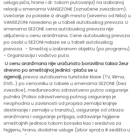
usluga pića, hrane i dr. tokom putovanja) na izabranoj
relaciji u smenama VANSEZONE (označene zvezdicom).
Uvećanje za polaske iz drugih mesta (severno od Niša) u
VANSEZONI navedeno je u tabeli autobuskog prevoza. U
smenama SEZONE cena autobuskog prevoza nije
uključena u cenu aranžmana. Cene autobuskog prevoza
po osobi u SEZONI nalaze se u tabeli autobuskog
prevoza. - Smeštaj u izabranom objektu (po programu)
- Organizacija i vođstvo puta.
U cenu aranžmana nije uračunato
boravišna taksa 2eur
dnevno po smeštajnoj jedinici -plaća se u
agenciji,
prevoz autobusima turisticke klase (TV, klima,
DVD...) po cenovniku iz tabele u smenama SEZONE (bez
zvezdice), međunarodno zdravstveno putno osiguranje
putnika (Polisa zdravstvenog putnog osiguranja je
neophodna u zavisnosti od propisa zemalja krajnje
destinacije i zemalja u tranzitu), osiguranje od otkaza
aranžmana i osiguranje prtljaga, održavanje higijene
smeštajnih jedinica tokom boravka kao i sredstva za
higijenu, hrana, dodatne usluge (izbor sprata ili sedišta u