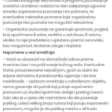
- Oznaka kategorije vile/hotela u programu putovanja je
zvanično utvrđena i važeća na dan zaključenja ugovora
između organizatora putovanja i ino partnera, te
eventualne naknadne promene koje organizatoru
putovanja nisu poznate ne mogu biti relevantne.
- Organizator putovanja ne garantuje spratnost, pogled,
broj apartmana ili sobe, sedište u autobusu ili avionu,
ukoliko to nije predviđeno i uplaćeno prema cenovniku
kao mogućnost dodatne usluge i doplate.
Napomene u vezi smeštaja:
- Gosti su obavezni na domaćinski odnos prema
inventaru kao i na poštovanje kućnog reda. Eventualne
štete, prouzrokovane nepažnjom, gosti su dužni da
prijave domaćinu ili predstavniku agencije i da iste
nadoknade. - Uplatom smeštaja u određenom objektu,
nema garancije da putnik koji putuje sopstvenim
prevozom uz studio/apartman dobije i parking mesto
čak i ako je u opisu vile naznačeno da vila poseduje
parking. Usled velikog broja turista koji putuju sopstvenim
prevozom, moguće je da parking mesta u vili budu