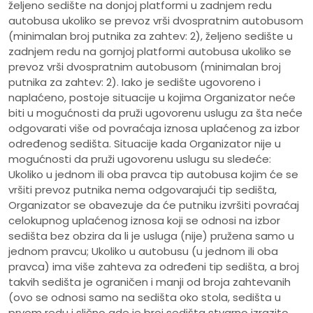
željeno sedište na donjoj platformi u zadnjem redu
autobusa ukoliko se prevoz vrši dvospratnim autobusom
(minimalan broj putnika za zahtev: 2), željeno sedište u
zadnjem redu na gornjoj platformi autobusa ukoliko se
prevoz vrši dvospratnim autobusom (minimalan broj
putnika za zahtev: 2). Iako je sedište ugovoreno i
naplaćeno, postoje situacije u kojima Organizator neće
biti u mogućnosti da pruži ugovorenu uslugu za šta neće
odgovarati više od povraćaja iznosa uplaćenog za izbor
određenog sedišta. Situacije kada Organizator nije u
mogućnosti da pruži ugovorenu uslugu su sledeće:
Ukoliko u jednom ili oba pravca tip autobusa kojim će se
vršiti prevoz putnika nema odgovarajući tip sedišta,
Organizator se obavezuje da će putniku izvršiti povraćaj
celokupnog uplaćenog iznosa koji se odnosi na izbor
sedišta bez obzira da li je usluga (nije) pružena samo u
jednom pravcu; Ukoliko u autobusu (u jednom ili oba
pravca) ima više zahteva za određeni tip sedišta, a broj
takvih sedišta je ograničen i manji od broja zahtevanih
(ovo se odnosi samo na sedišta oko stola, sedišta u
prvom redu i slično gde je broj sedišta stvarno izrazito