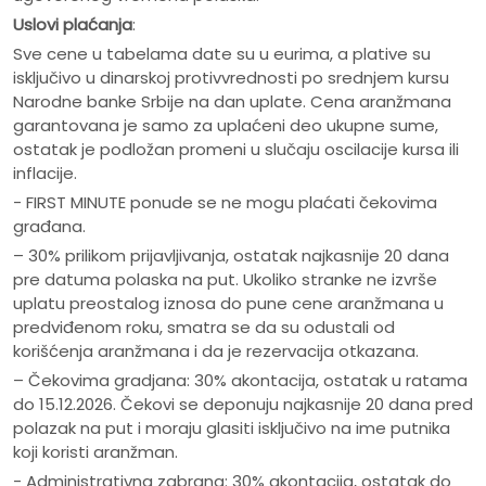
Uslovi plaćanja
:
Sve cene u tabelama date su u eurima, a plative su
isključivo u dinarskoj protivvrednosti po srednjem kursu
Narodne banke Srbije na dan uplate. Cena aranžmana
garantovana je samo za uplaćeni deo ukupne sume,
ostatak je podložan promeni u slučaju oscilacije kursa ili
inflacije.
- FIRST MINUTE ponude se ne mogu plaćati čekovima
građana.
– 30% prilikom prijavljivanja, ostatak najkasnije 20 dana
pre datuma polaska na put. Ukoliko stranke ne izvrše
uplatu preostalog iznosa do pune cene aranžmana u
predviđenom roku, smatra se da su odustali od
korišćenja aranžmana i da je rezervacija otkazana.
– Čekovima gradjana: 30% akontacija, ostatak u ratama
do 15.12.2026. Čekovi se deponuju najkasnije 20 dana pred
polazak na put i moraju glasiti isključivo na ime putnika
koji koristi aranžman.
- Administrativna zabrana: 30% akontacija, ostatak do