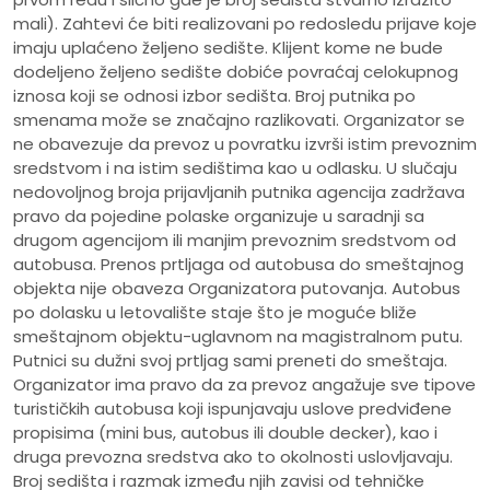
mali). Zahtevi će biti realizovani po redosledu prijave koje
imaju uplaćeno željeno sedište. Klijent kome ne bude
dodeljeno željeno sedište dobiće povraćaj celokupnog
iznosa koji se odnosi izbor sedišta. Broj putnika po
smenama može se značajno razlikovati. Organizator se
ne obavezuje da prevoz u povratku izvrši istim prevoznim
sredstvom i na istim sedištima kao u odlasku. U slučaju
nedovoljnog broja prijavljanih putnika agencija zadržava
pravo da pojedine polaske organizuje u saradnji sa
drugom agencijom ili manjim prevoznim sredstvom od
autobusa. Prenos prtljaga od autobusa do smeštajnog
objekta nije obaveza Organizatora putovanja. Autobus
po dolasku u letovalište staje što je moguće bliže
smeštajnom objektu-uglavnom na magistralnom putu.
Putnici su dužni svoj prtljag sami preneti do smeštaja.
Organizator ima pravo da za prevoz angažuje sve tipove
turističkih autobusa koji ispunjavaju uslove predviđene
propisima (mini bus, autobus ili double decker), kao i
druga prevozna sredstva ako to okolnosti uslovljavaju.
Broj sedišta i razmak između njih zavisi od tehničke