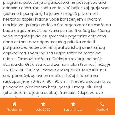
programa putovanja organizatora, ne postoji toplana
odnosno centralna topla voda, već bojleri koji greju vodu
(solarno ili pumpom) te je uvek moguć privremeni
nestanak tople i hladne vode korišćenjem ili kvarom
uređaja za grejanje vode za šta organizator ne može da
bude odgovoran. Usled kvara pumpe ili većeg korišćenja
vode moguće je da viši spratovi u pojedinim delovima
dana ostanu bez odgovarajućeg pritiska vode ili
potpuno bez vode dok niži spratovi istog smeštajnog
objekta imaju vodu na šta Organizator ne može da
utiče. - Dimenzije ležaja u Grčkoj se razlikuju od naših
standarda. Grčki standard za: normalan (samac) ležaj je
75-80 x 180-190 cm, francuski ležaj je 120-140 x 180-190
cm, pomoćni, uglavnom metalni ležaj ili fotelja na
rasklapanje je 70-90 x 180-190 cm. - Kreveti u sobama su
prilagođeni planiranom broju gostiju i mogu biti singl
(standardni za jednu osobu), francuski (dupli, za dve
osobe), rasklopivi (singli sa mehanizmom “na izvlačenje,
za dve osobe” ili sa “klik-klak” mehanizmom), spratni
(dva standardna kreveta u dva nivoa vertikalno, za dve
Naslovna
Leto 2026
Last minute
Kontakt