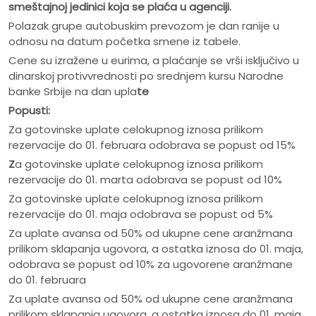
smeštajnoj jedinici koja se pla
ć
a u agenciji.
Polazak grupe autobuskim prevozom je dan ranije u
odnosu na datum početka smene iz tabele.
Cene su izražene u eurima, a plaćanje se vrši isključivo u
dinarskoj protivvrednosti po srednjem kursu Narodne
banke Srbije na dan upla
te
Popusti:
Za gotovinske uplate celokupnog iznosa prilikom
rezervacije do 01. februara odobrava se popust od 15%
Z
a gotovinske uplate celokupnog iznosa prilikom
rezervacije do 01. marta odobrava se popust od 10%
Za gotovinske uplate celokupnog iznosa prilikom
rezervacije do 01. maja odobrava se popust od 5%
Za uplate avansa od 50% od ukupne cene aranžmana
prilikom sklapanja ugovora, a ostatka iznosa do 01. maja,
odobrava se popust od 10% za ugovorene aranžmane
do 01. februara
Za uplate avansa od 50% od ukupne cene aranžmana
prilikom sklapanja ugovora, a ostatka iznosa do 01. maja,