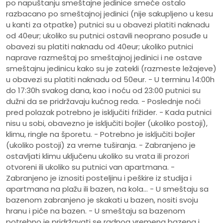
po napuštanju smeštajne jedinice smeće ostalo
razbacano po smeštajnoj jedinici (nije sakupljeno u kesu
u kanti za otpatke) putnici su u obavezi platiti naknadu
od 40eur; ukoliko su putnici ostavili neoprano posuđe u
obavezi su platiti naknadu od 40eur; ukoliko putnici
naprave razmeštaj po smeštajnoj jedinici i ne ostave
smeštajnu jedinicu kako su je zatekli (razmeste ležajeve)
u obavezi su platiti naknadu od 50eur. - U terminu 14:00h
do 17:30h svakog dana, kao i noću od 23:00 putnici su
dužni da se pridržavaju kućnog reda. - Poslednje noći
pred polazak potrebno je isključiti frižider. - Kada putnici
nisu u sobi, obavezno je isključiti bojler (ukoliko postoji),
klimu, ringle na šporetu. - Potrebno je isključiti bojler
(ukoliko postoji) za vreme tuširanja. - Zabranjeno je
ostavljati klimu uključenu ukoliko su vrata ili prozori
otvoreni ili ukoliko su putnici van apartmana. -
Zabranjeno je iznositi posteljinu i peškire iz studija i
apartmana na plažu ili bazen, na kola... - U smeštaju sa
bazenom zabranjeno je skakati u bazen, nositi svoju
hranu i piće na bazen. - U smeštaju sa bazenom
potrebno je pridržavati se radnog vremena bazena i