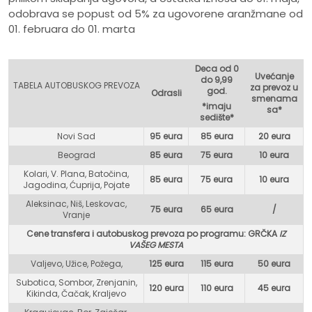
odobrava se popust od 5% za ugovorene aranžmane od
01. februara do 01. marta
Deca od 0
Uvećanje
do 9,99
TABELA AUTOBUSKOG PREVOZA
za prevoz u
god.
Odrasli
smenama
*imaju
sa*
sedište*
Novi Sad
95 eura
85 eura
20 eura
Beograd
85 eura
75 eur
a
10 eura
Kolari, V. Plana, Batočina,
85 eura
75 eura
10 eura
Jagodina, Ćuprija, Pojate
Aleksinac, Niš, Leskovac,
75 eura
65 eura
/
Vranje
Cene transfera i autobuskog prevoza po programu: GR
ČKA
IZ
VAŠEG MESTA
Valjevo, Užice, Požega,
125 eura
115 eura
50 eura
Subotica, Sombor, Zrenjanin,
120 eura
110 eura
45 eura
Kikinda, Čačak, Kraljevo