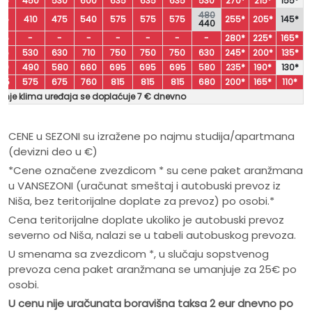
55
450
530
600
635
635
635
530
270*
215*
155*
480
25
410
475
540
575
575
575
255*
205*
145*
440
95
-
-
-
-
-
-
-
280*
225*
165*
25
530
630
710
750
750
750
630
245*
200*
135*
90
490
580
660
695
695
695
580
235*
190*
130*
65
575
675
760
815
815
815
680
200*
165*
110*
ćenje klima uređaja se doplaćuje 7 € dnevno
CENE u SEZONI su izražene po najmu studija/apartmana
(devizni deo u €)
*Cene označene zvezdicom * su cene paket aranžmana
u VANSEZONI (uračunat smeštaj i autobuski prevoz iz
Niša, bez teritorijalne doplate za prevoz) po osobi.*
Cena teritorijalne doplate ukoliko je autobuski prevoz
severno od Niša, nalazi se u tabeli autobuskog prevoza.
U smenama sa zvezdicom *, u slučaju sopstvenog
prevoza cena paket aranžmana se umanjuje za 25€ po
osobi.
U cenu nije ura
č
unata boravišna taksa 2 eur dnevno po