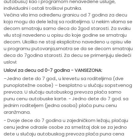
autobusu) kao i programom nenavedene usluge,
individualni i ostali troškovi putnika.
Većina vila ima određenu granicu od 7 godina za decu
koja mogu da dele ležaj sa roditeljima. U nekim vilama se
decom smatraju samo deca do 2god starosti. Za svaku
vilu stoji navedeno u opisu do koje godine se smatraju
decom. Ukoliko ne stoji eksplicitno navedeno u opisu vile
u programu putovanja,smatra se da se decom smatraju
deca do 7godina starosti. Za decu se primenjuju sledeći
uslovi:
Uslovi za decu od 0-7 godina - VANSEZONA:
–Jedno dete do 7 god., u krevetu sa roditeljima (dve
punoplatežne osobe) – besplatno u slučaju sopstvenog
prevoza. U slučaju autobuskog prevoza plaća samo
punu cenu autobuske karte. - Jedno dete do 7 god. sa
jednim roditeljem (jedna osoba) plaća punu cenu
aranžmana.
- Dvoje dece do 7 godina u zajedničkom ležaju, plaćaju
cenu jedne odrasle osobe za smeštaj dok se za jedno
dete u slučaju autobuskog prevoza plaća puna cena