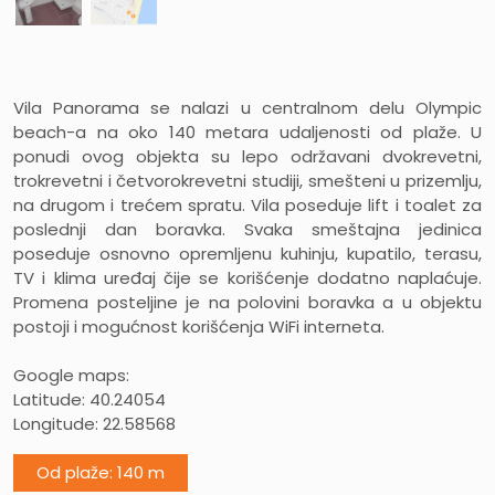
Vila Panorama se nalazi u centralnom delu Olympic
beach-a na oko 140 metara udaljenosti od plaže. U
ponudi ovog objekta su lepo održavani dvokrevetni,
trokrevetni i četvorokrevetni studiji, smešteni u prizemlju,
na drugom i trećem spratu. Vila poseduje lift i toalet za
poslednji dan boravka. Svaka smeštajna jedinica
poseduje osnovno opremljenu kuhinju, kupatilo, terasu,
TV i klima uređaj čije se korišćenje dodatno naplaćuje.
Promena posteljine je na polovini boravka a u objektu
postoji i mogućnost korišćenja WiFi interneta.
Google maps:
Latitude: 40.24054
Longitude: 22.58568
Od plaže: 140 m