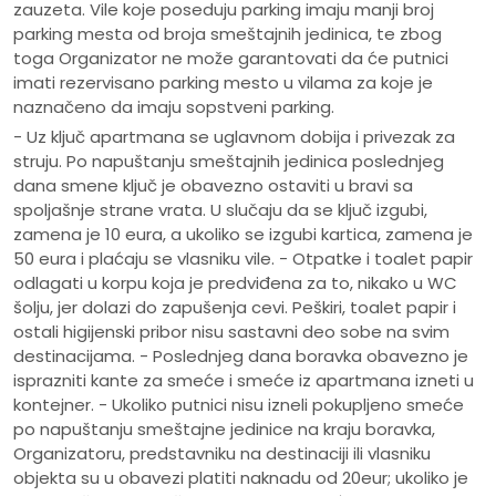
zauzeta. Vile koje poseduju parking imaju manji broj
parking mesta od broja smeštajnih jedinica, te zbog
toga Organizator ne može garantovati da će putnici
imati rezervisano parking mesto u vilama za koje je
naznačeno da imaju sopstveni parking.
- Uz ključ apartmana se uglavnom dobija i privezak za
struju. Po napuštanju smeštajnih jedinica poslednjeg
dana smene ključ je obavezno ostaviti u bravi sa
spoljašnje strane vrata. U slučaju da se ključ izgubi,
zamena je 10 eura, a ukoliko se izgubi kartica, zamena je
50 eura i plaćaju se vlasniku vile. - Otpatke i toalet papir
odlagati u korpu koja je predviđena za to, nikako u WC
šolju, jer dolazi do zapušenja cevi. Peškiri, toalet papir i
ostali higijenski pribor nisu sastavni deo sobe na svim
destinacijama. - Poslednjeg dana boravka obavezno je
isprazniti kante za smeće i smeće iz apartmana izneti u
kontejner. - Ukoliko putnici nisu izneli pokupljeno smeće
po napuštanju smeštajne jedinice na kraju boravka,
Organizatoru, predstavniku na destinaciji ili vlasniku
objekta su u obavezi platiti naknadu od 20eur; ukoliko je