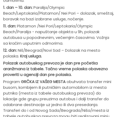
odmorima.
1. dan – 10. dan:
Paralija/Olympic
Beach/Leptokaria/Platamon/ Nei Pori – dolazak, smeštaj,
boravak na bazi izabrane usluge, noćenje.
11. dan:
Platamon /Nei Pori/Leptokaria/Olympic
Beach/Paralija - napuštanje objekta u 9h, polazak
autobusa u popodnevnim, večernjim časovima. Vožnja
sa kraćim usputnim odmorima.
12. dan:
Niš/Beograd/Novi Sad – Dolazak na mesto
polaska.
Kraj usluga.
Polazak autobuskog prevoza je dan pre po
č
etka
aranžmana iz tabele. Ta
č
no vreme polaska obavezno
proveriti u agenciji dan pre polaska.
Program
GRČKA IZ VAŠEG MESTA
obuhvata transfer mini
busom, kombijem ili putničkim automobilom iz mesta
putnika (mesta iz tabele autobuskog prevoza) do
lokacije gde grupu preuzima autobus i dalji transfer do
odabrane destinacije uz jedno ili dva presedanja.
Transferi do i od Novog Sada/Beograda/Niša/mesta iz
tabele autobuskog prevoza mogu biti realizovani mini-