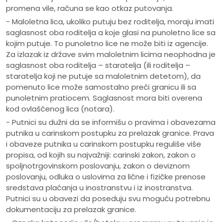
promena vile, računa se kao otkaz putovanja.
- Maloletna lica, ukoliko putuju bez roditelja, moraju imati
saglasnost oba roditelja a koje glasi na punoletno lice sa
kojim putuje. To punoletno lice ne može biti iz agencije.
Za izlazak iz države svim maloletnim licima neophodna je
saglasnost oba roditelja – staratelja (ili roditelja –
staratelja koji ne putuje sa maloletnim detetom), da
pomenuto lice može samostalno preći granicu ili sa
punoletnim pratiocem. Saglasnost mora biti overena
kod ovlašćenog lica (notara).
- Putnici su dužni da se informišu o pravima i obavezama
putnika u carinskom postupku za prelazak granice. Prava
i obaveze putnika u carinskom postupku reguliše više
propisa, od kojih su najvažniji: carinski zakon, zakon o
spoljnotrgovinskom poslovanju, zakon o deviznom
poslovanju, odluka o uslovima za lične i fizičke prenose
sredstava plaćanja u inostranstvu i iz inostranstva.
Putnici su u obavezi da poseduju svu moguću potrebnu
dokumentaciju za prelazak granice.