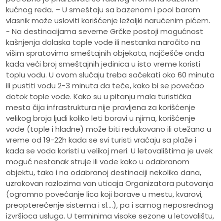
kućnog reda. – U smeštaju sa bazenom i pool barom
vlasnik može usloviti korišćenje ležaljki naručenim pićem.
- Na destinacijama severne Grčke postoji mogućnost
kašnjenja dolaska tople vode ili nestanka naročito na
višim spratovima smeštajnih objekata, najčešće onda
kada veći broj smeštajnih jedinica u isto vreme koristi
toplu vodu. U ovom slučaju treba sačekati oko 60 minuta
ili pustiti vodu 2-3 minuta da teče, kako bi se povećao
dotok tople vode. Kako su u pitanju mala turistička
mesta čija infrastruktura nije pravljena za korišćenje
velikog broja ljudi koliko leti boravi u njima, korišćenje
vode (tople i hladne) može biti redukovano ili otežano u
vreme od 19-22h kada se svi turisti vraćaju sa plaže i
kada se voda koristi u velikoj meri. U letovalištima je uvek
moguć nestanak struje ili vode kako u odabranom
objektu, tako i na odabranoj destinaciji nekoliko dana,
uzrokovan razlozima van uticaja Organizatora putovanja
(ogromno povećanje lica koji borave u mestu, kvarovi,
preopterećenje sistema i sl.…), pa i samog neposrednog
izvršioca usluga. U terminima visoke sezone u letovalištu,