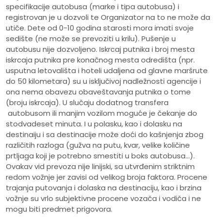
specifikacije autobusa (marke i tipa autobusa) i
registrovan je u dozvoli te Organizator na to ne može da
utiče. Dete od 0-10 godina starosti mora imati svoje
sedište (ne može se prevoziti u krilu). Pušenje u
autobusu nije dozvoljeno. Iskrcaj putnika i broj mesta
iskrcaja putnika pre konačnog mesta odredišta (npr.
usputna letovališta i hoteli udaljena od glavne maršrute
do 50 kilometara) su u isključivoj nadležnosti agencije i
ona nema obavezu obaveštavanja putnika o tome
(broju iskrcaja). U slučaju dodatnog transfera
autobusom ili manjim vozilom moguće je čekanje do
stodvadeset minuta. I u polasku, kao i dolasku na
destinaiju i sa destinacije može doći do kašnjenja zbog
različitih razloga (gužva na putu, kvar, velike količine
prtljaga koji je potrebno smestiti u boks autobusa...).
Ovakav vid prevoza nije linijski, sa utvrđenim striktnim
redom vožnje jer zavisi od velikog broja faktora. Procene
trajanja putovanja i dolaska na destinaciju, kao i brzina
vožnje su vrlo subjektivne procene vozača i vodiča i ne
mogu biti predmet prigovora.