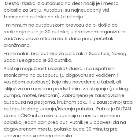
Mesto izlaska iz autobusa na destinaciji je i mesto
polaska za Srbiju. Autobusi su najneudobniji vid
transporta putnika na duže relacije.
-minimum na autobuskom prevozu da bi došlo do
realizacije puta je 30 putnika, u protivnom organizator
zadržava pravo otkaza do 5 dana pred početak
aranžmana,
-minimalan broj putnika za polazak iz Subotice, Novog
Sada i Beograda je 20 putnika.
Postoji mogućnost ulazaka/izlaska i na usputnim
stanicama na autoputu (u dogovoru sa vodičem i
vozačem autobusa) koje nisu navedene u tabeli, ali
isključivo na mestima predviđenim za stajanje (parking,
pumpa, motel, restoran). Zabranjeno je zaustavljanje
autobusa na petljama, kružnom toku ili u zaustavnoj traci
autoputa zbog ukrcaja/iskrcaja putnika. Putnik je DUŽAN
da se LIČNO informiše u agenciji o mestu i vremenu
polaska, jedan dan pred put. Putnik je u obavezi da na
dogovorenom mestu polaska bude 30 minuta pre
ugovorenog vremena polaska.