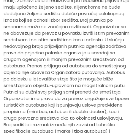
mali). Zahtevi će biti realizovani po redosledu prijave koje
imaju uplaćeno željeno sedište. Klijent kome ne bude
dodeljeno željeno sedište dobiće povraćaj celokupnog
iznosa koji se odnosi izbor sedišta. Broj putnika po
smenama može se značajno razlikovati. Organizator se
ne obavezuje da prevoz u povratku izvrši istim prevoznim
sredstvom i na istim sedištima kao u odlasku. U slučaju
nedovoljnog broja prijavljanih putnika agencija zadržava
pravo da pojedine polaske organizuje u saradnji sa
drugom agencijom ili manjim prevoznim sredstvom od
autobusa. Prenos prtljaga od autobusa do smeštajnog
objekta nije obaveza Organizatora putovanja. Autobus
po dolasku u letovalište staje što je moguće bliže
smeštajnom objektu-uglavnom na magistralnom putu.
Putnici su dužni svoj prtljag sami preneti do smeštaja.
Organizator ima pravo da za prevoz angažuje sve tipove
turističkih autobusa koji ispunjavaju uslove predviđene
propisima (mini bus, autobus ili double decker), kao i
druga prevozna sredstva ako to okolnosti uslovljavaju.
Broj sedišta i razmak između njih zavisi od tehničke
specifikacije autobusa (marke i tipa autobusa) i