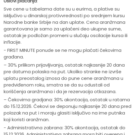
Uslovi plaćanja
:
Sve cene u tabelama date su u eurima, a plative su
isključivo u dinarskoj protivvrednosti po srednjem kursu
Narodne banke Srbije na dan uplate. Cena aranžmana
garantovana je samo za uplaćeni deo ukupne sume,
ostatak je podložan promeni u slučaju oscilacije kursa ili
inflacije.
- FIRST MINUTE ponude se ne mogu plaćati čekovima
građana.
– 30% prilikom prijavljivanja, ostatak najkasnije 20 dana
pre datuma polaska na put. Ukoliko stranke ne izvrše
uplatu preostalog iznosa do pune cene aranžmana u
predviđenom roku, smatra se da su odustali od
korišćenja aranžmana i da je rezervacija otkazana.
– Čekovima gradjana: 30% akontacija, ostatak u ratama
do 15.12.2026. Čekovi se deponuju najkasnije 20 dana pred
polazak na put i moraju glasiti isključivo na ime putnika
koji koristi aranžman.
- Administrativna zabrana: 30% akontacija, ostatak do
15.12.2026. Administrativna zabrana mora biti overena i