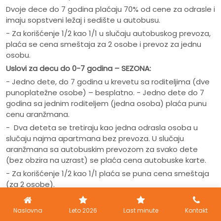
Dvoje dece do 7 godina plaćaju 70% od cene za odrasle i
imaju sopstveni ležaj i sedište u autobusu.
- Za korišćenje 1/2 kao 1/1 u slučaju autobuskog prevoza,
plaća se cena smeštaja za 2 osobe i prevoz za jednu
osobu.
Uslovi za decu do 0-7 godina – SEZONA:
- Jedno dete, do 7 godina u krevetu sa roditeljima (dve
punoplatežne osobe) – besplatno. - Jedno dete do 7
godina sa jednim roditeljem (jedna osoba) plaća punu
cenu aranžmana.
- Dva deteta se tretiraju kao jedna odrasla osoba u
slučaju najma apartmana bez prevoza. U slučaju
aranžmana sa autobuskim prevozom za svako dete
(bez obzira na uzrast) se plaća cena autobuske karte.
- Za korišćenje 1/2 kao 1/1 plaća se puna cena smeštaja
(za 2 osobe).
- Troškovi promene već potvđenih rezevacija su 20 eura
po rezervaciji. Promena datuma putovanja, kao i
Naslovna
Leto 2026
Last minute
Kontakt
promena vile, računa se kao otkaz putovanja.