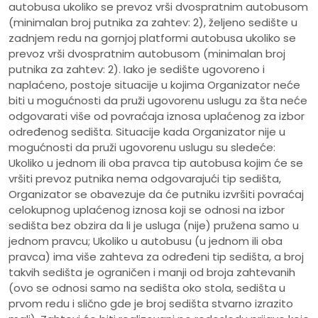
autobusa ukoliko se prevoz vrši dvospratnim autobusom
(minimalan broj putnika za zahtev: 2), željeno sedište u
zadnjem redu na gornjoj platformi autobusa ukoliko se
prevoz vrši dvospratnim autobusom (minimalan broj
putnika za zahtev: 2). Iako je sedište ugovoreno i
naplaćeno, postoje situacije u kojima Organizator neće
biti u mogućnosti da pruži ugovorenu uslugu za šta neće
odgovarati više od povraćaja iznosa uplaćenog za izbor
određenog sedišta. Situacije kada Organizator nije u
mogućnosti da pruži ugovorenu uslugu su sledeće:
Ukoliko u jednom ili oba pravca tip autobusa kojim će se
vršiti prevoz putnika nema odgovarajući tip sedišta,
Organizator se obavezuje da će putniku izvršiti povraćaj
celokupnog uplaćenog iznosa koji se odnosi na izbor
sedišta bez obzira da li je usluga (nije) pružena samo u
jednom pravcu; Ukoliko u autobusu (u jednom ili oba
pravca) ima više zahteva za određeni tip sedišta, a broj
takvih sedišta je ograničen i manji od broja zahtevanih
(ovo se odnosi samo na sedišta oko stola, sedišta u
prvom redu i slično gde je broj sedišta stvarno izrazito