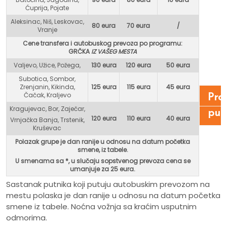
Ćuprija, Pojate
Aleksinac, Niš, Leskovac,
80 eura
70 eura
/
Vranje
Cene transfera i autobuskog prevoza po programu:
GR
ČKA
IZ VAŠEG MESTA
Valjevo, Užice, Požega,
130 eura
120 eura
50 eura
Subotica, Sombor,
Zrenjanin, Kikinda,
125 eura
115 eura
45 eura
Čačak, Kraljevo
Pro
Kragujevac, Bor, Zaječar,
put
120 eura
110 eura
40 eura
Vrnjačka Banja, Trstenik,
Kruševac
Polazak grupe je dan ranije u odnosu na datum početka
smene, iz tabele.
U smenama sa *, u
slučaju sopstvenog prevoza cena se
umanjuje za 25 eura.
Sastanak putnika koji putuju autobuskim prevozom na
mestu polaska je dan ranije u odnosu na datum početka
smene iz tabele. Noćna vožnja sa kraćim usputnim
odmorima.