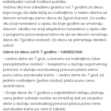
individualni i ostali troškovi putnika.
Većina vila ima određenu granicu od 7 godina za decu
koja mogu da dele ležaj sa roditeljima. U nekim vilama se
decom smatraju samo deca do 2god starosti. Za svaku
vilu stoji navedeno u opisu do koje godine se smatraju
decom. Ukoliko ne stoji eksplicitno navedeno u opisu vile
u programu putovanja,smatra se da se decom smatraju
deca do 7godina starosti. Za decu se primenjuju sledeći
uslovi:
Uslovi za decu od 0-7 godina - VANSEZONA:
–Jedno dete do 7 god., u krevetu sa roditeljima (dve
punoplatežne osobe) – besplatno u slučaju sopstvenog
prevoza. U slučaju autobuskog prevoza plaća samo
punu cenu autobuske karte. - Jedno dete do 7 god. sa
jednim roditeljem (jedna osoba) plaća punu cenu
aranžmana.
- Dvoje dece do 7 godina u zajedničkom ležaju, plaćaju
cenu jedne odrasle osobe za smeštaj dok se za jedno
dete u slučaju autobuskog prevoza plaća puna cena
autobuske karte po ceni iz tabele.