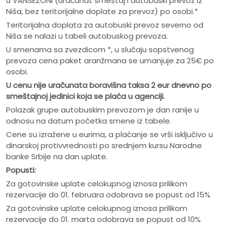
u VANSEZONI (uračunat smeštaj i autobuski prevoz iz
Niša, bez teritorijalne doplate za prevoz) po osobi.*
Teritorijalna doplata za autobuski prevoz severno od
Niša se nalazi u tabeli autobuskog prevoza.
U smenama sa zvezdicom *, u slučaju sopstvenog
prevoza cena paket aranžmana se umanjuje za 25€ po
osobi.
U cenu nije uračunata boravišna taksa 2 eur dnevno po
smeštajnoj jedinici koja se plaća u agenciji.
Polazak grupe autobuskim prevozom je dan ranije u
odnosu na datum početka smene iz tabele.
Cene su izražene u eurima, a plaćanje se vrši isključivo u
dinarskoj protivvrednosti po srednjem kursu Narodne
banke Srbije na dan uplate.
Popusti:
Za gotovinske uplate celokupnog iznosa prilikom
rezervacije do 01. februara odobrava se popust od 15%
Za gotovinske uplate celokupnog iznosa prilikom
rezervacije do 01. marta odobrava se popust od 10%