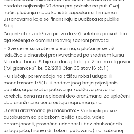
predata najkasnije 20 dana pre polaska na put. Ovaj
način plaćanja mogu koristiti zaposleni u firmama i
ustanovama koje se finansiraju iz Budžeta Republike
Srbije.
Organizator zadržava pravo da vrši selekciju pravnih lica
čija Rešenja o administrativnoj zabrani prihvata.
– Sve cene su izražene u eurima, a plaćanje se vrši
isključivo u dinarskoj protivvrednosti po srednjem kursu
Narodne banke Srbije na dan uplate po Zakonu o trgovini
("Sl. glasnik RS", br. 52/2019 Član 35 stav 16 tč. 1 )
- U slučaju poremaćaja na tržištu roba i usluga, ili
monetarnom tržištu ili nedovoljnog broja prijavljenih
putnika, organizator putovanja zadržava pravo na
korekciju cena na neplaćeni deo aranžmana. Za uplaćeni
deo aranžmana cena ostaje nepromenjena.
U cenu aranžmana je uračunato:
- Vanlinijski prevoz
autobusom sa polaskom iz Niša (audio, video
opremljenosti, prosečne udobnosti, bez obuhvaćenih
usluga pića, hrane i dr. tokom putovanja) na izabranoj