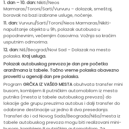
1. dan – 10. dan:
Nikiti/Neos
Marmaras/Toroni/Sarti/Vurvuru – dolazak, smeštaj,
boravak na bazi izabrane usluge, noćenje.
11. dan:
Vurvuru
/
Sarti/Toroni/Neos Marmaras/Nikiti-
napuštanje objekta u 9h, polazak autobusa u
popodnevnim, večernjim časovima. Vožnja sa kraćim
usputnim odmorima.
12. dan:
Niš/Beograd/Novi Sad – Dolazak na mesto
polaska.
Kraj usluga.
Polazak autobuskog prevoza je dan pre po
č
etka
aranžmana iz tabele. Ta
č
no vreme polaska obavezno
proveriti u agenciji dan pre polaska.
Program
GRČKA IZ VAŠEG MESTA
obuhvata transfer mini
busom, kombijem ili putničkim automobilom iz mesta
putnika (mesta iz tabele autobuskog prevoza) do
lokacije gde grupu preuzima autobus i dalji transfer do
odabrane destinacije uz jedno ili dva presedanja.
Transferi do i od Novog Sada/Beograda/Niša/mesta iz
tabele autobuskog prevoza mogu biti realizovani mini-
busom, kombijem ili putničkim automobilom. Za