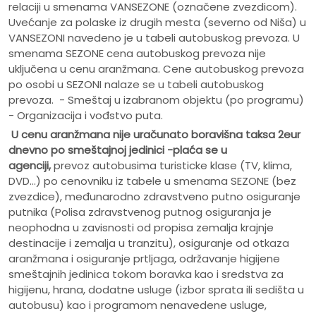
relaciji u smenama VANSEZONE (označene zvezdicom).
Uvećanje za polaske iz drugih mesta (severno od Niša) u
VANSEZONI navedeno je u tabeli autobuskog prevoza. U
smenama SEZONE cena autobuskog prevoza nije
uključena u cenu aranžmana. Cene autobuskog prevoza
po osobi u SEZONI nalaze se u tabeli autobuskog
prevoza. - Smeštaj u izabranom objektu (po programu)
- Organizacija i vođstvo puta.
U cenu aranžmana nije uračunato
boravišna taksa 2eur
dnevno po smeštajnoj jedinici -plaća se u
agenciji,
prevoz autobusima turisticke klase (TV, klima,
DVD...) po cenovniku iz tabele u smenama SEZONE (bez
zvezdice), međunarodno zdravstveno putno osiguranje
putnika (Polisa zdravstvenog putnog osiguranja je
neophodna u zavisnosti od propisa zemalja krajnje
destinacije i zemalja u tranzitu), osiguranje od otkaza
aranžmana i osiguranje prtljaga, održavanje higijene
smeštajnih jedinica tokom boravka kao i sredstva za
higijenu, hrana, dodatne usluge (izbor sprata ili sedišta u
autobusu) kao i programom nenavedene usluge,