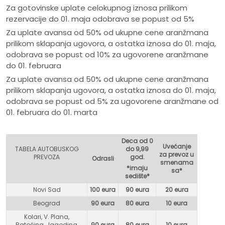
Za gotovinske uplate celokupnog iznosa prilikom
rezervacije do 01. maja odobrava se popust od 5%
Za uplate avansa od 50% od ukupne cene aranžmana
prilikom sklapanja ugovora, a ostatka iznosa do 01. maja,
odobrava se popust od 10% za ugovorene aranžmane
do 01. februara
Za uplate avansa od 50% od ukupne cene aranžmana
prilikom sklapanja ugovora, a ostatka iznosa do 01. maja,
odobrava se popust od 5% za ugovorene aranžmane od
01. februara do 01. marta
Deca od 0
Uvećanje
TABELA AUTOBUSKOG
do 9,99
za prevoz u
PREVOZA
god.
Odrasli
smenama
*imaju
sa*
sedište*
Novi Sad
100 eura
90 eura
20 eura
Beograd
90 eura
80 eur
a
10 eura
Kolari, V. Plana,
Batočina, Jagodina,
90 eura
80 eura
10 eura