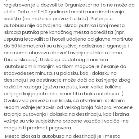
registrovan je u dozvoli te Organizator na to ne može da
utiče. Dete od 0-10 godina starosti mora imati svoje
sedište (ne može se prevoziti u krilu). Pušenje u
autobusu nije dozvoljeno. Iskrcaj putnika i broj mesta
iskrcaja putnika pre konačnog mesta odredišta (npr.
usputna letovališta i hoteli udaljena od glavne maršrute
do 50 kilometara) su u isključivoj nadležnosti agencije i
ona nema obavezu obaveštavanja putnika o tome
(broju iskrcaja). U slučaju dodatnog transfera
autobusom ili manjim vozilom moguće je čekanje do
stodvadeset minuta. I u polasku, kao i dolasku na
destinaiju i sa destinacije može doći do kašnjenja zbog
različitih razloga (gužva na putu, kvar, velike količine
prtljaga koji je potrebno smestiti u boks autobusa...).
Ovakav vid prevoza nije linijski, sa utvrđenim striktnim
redom vožnje jer zavisi od velikog broja faktora. Procene
trajanja putovanja i dolaska na destinaciju, kao i brzina
vožnje su vrlo subjektivne procene vozača i vodiča i ne
mogu biti predmet prigovora.
Mesto izlaska iz autobusa na destinaciji je i mesto