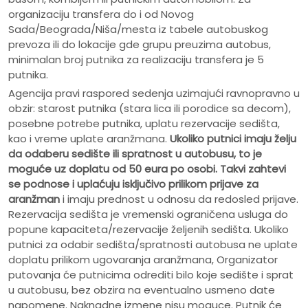
organizaciju transfera do i od Novog
Sada/Beograda/Niša/mesta iz tabele autobuskog
prevoza ili do lokacije gde grupu preuzima autobus,
minimalan broj putnika za realizaciju transfera je 5
putnika.
Agencija pravi raspored sedenja uzimajući ravnopravno u
obzir: starost putnika (stara lica ili porodice sa decom),
posebne potrebe putnika, uplatu rezervacije sedišta,
kao i vreme uplate aranžmana.
Ukoliko putnici imaju želju
da odaberu sedište ili spratnost u autobusu, to je
moguće uz doplatu od 50 eura po osobi.
Takvi zahtevi
se podnose i uplaćuju isključivo prilikom prijave za
aranžman
i imaju prednost u odnosu da redosled prijave.
Rezervacija sedišta je vremenski ograničena usluga do
popune kapaciteta/rezervacije željenih sedišta. Ukoliko
putnici za odabir sedišta/spratnosti autobusa ne uplate
doplatu prilikom ugovaranja aranžmana, Organizator
putovanja će putnicima odrediti bilo koje sedište i sprat
u autobusu, bez obzira na eventualno usmeno date
napomene. Naknadne izmene nisu moguce. Putnik će