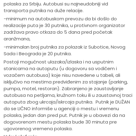
polaska za Srbiju. Autobusi su najneudobniji vid
transporta putnika na duže relacije.
-minimum na autobuskom prevozu da bi došlo do
realizacije puta je 30 putnika, u protivnom organizator
zadržava pravo otkaza do 5 dana pred početak
aranžmana,
-minimalan broj putnika za polazak iz Subotice, Novog
Sada i Beograda je 20 putnika.
Postoji mogućnost ulazaka/izlaska i na usputnim
stanicama na autoputu (u dogovoru sa vodičem i
vozačem autobusa) koje nisu navedene u tabeli, ali
isključivo na mestima predviđenim za stajanje (parking,
pumpa, motel, restoran). Zabranjeno je zaustavljanje
autobusa na petljama, kružnom toku ili u zaustavnoj traci
autoputa zbog ukrcaja/iskrcaja putnika. Putnik je DUŽAN
da se LIČNO informiše u agenciji o mestu i vremenu
polaska, jedan dan pred put. Putnik je u obavezi da na
dogovorenom mestu polaska bude 30 minuta pre
ugovorenog vremena polaska.