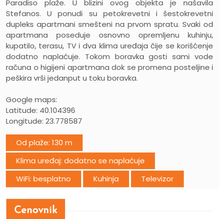
Paradiso plaže. U blizini ovog objekta je našavila
Stefanos. U ponudi su petokrevetni i šestokrevetni
dupleks apartmani smešteni na prvom spratu. Svaki od
apartmana poseduje osnovno opremljenu kuhinju,
kupatilo, terasu, TV i dva klima uređaja čije se korišćenje
dodatno naplaćuje. Tokom boravka gosti sami vode
računa o higijeni apartmana dok se promena posteljine i
peškira vrši jedanput u toku boravka.
Google maps:
Latitude: 40.104396
Longitude: 23.778587
Od plaže: 130 m
Klima uređaj: dodatno se naplaćuje
WiFi: besplatno
Kuhinja
Televizor
Cenovnik