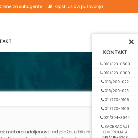
nline za subagente
Opšti uslovi putovanja
×
TAKT
KONTAKT
018/323-0509
018/323-0909
018/209-022
018/209-023
011/770-0108
011/770-0109
021/304-3944
SAOBRACAJ I
-ak metara udaljenosti od plaže, u blizini naše
KOMERCIJALA
018/415-5363