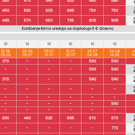
390
470
540
620
680
680
450
530
605
685
750
750
485
570
650
735
805
805
Korišćenje klima uređaja se doplaćuje 5 € dnevno
10
10
10
10
10
10
15.06
25.06
05.07
15.07
25.07
04.08
1
25.06
05.07
15.07
25.07
04.08
14.08
2
370
-
-
-
590
590
-
-
-
-
590
590
370
-
-
-
590
590
-
-
-
-
-
-
-
-
-
-
-
-
-
-
-
-
-
590
-
-
-
-
-
-
390
460
525
595
670
670
-
-
-
-
-
770