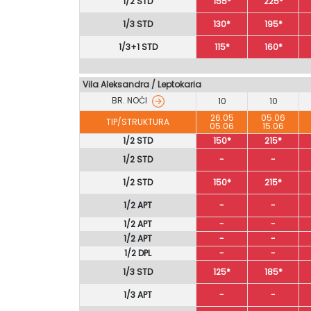
1/2 STD
155*
225*
1/3 STD
130*
195*
1/3+1 STD
115*
160*
Vila Aleksandra / Leptokaria
BR. NOĆI
10
10
26.05
05.06
TIP/STRUKTURA
05.06
15.06
1/2 STD
150*
215*
1/2 STD
-
-
1/2 STD
150*
215*
1/2 APT
-
-
1/2 APT
-
-
1/2 APT
-
-
1/2 DPL
-
-
1/3 STD
125*
185*
1/3 APT
-
-