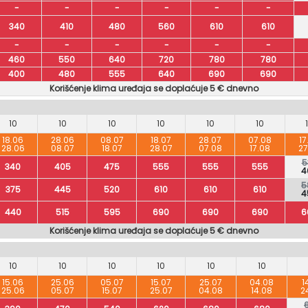
-
-
-
-
-
-
340
410
480
560
610
610
-
-
-
-
-
-
460
550
640
720
780
780
400
480
555
640
690
690
Korišćenje klima uređaja se doplaćuje 5 € dnevno
10
10
10
10
10
10
18.06
28.06
08.07
18.07
28.07
07.08
17
28.06
08.07
18.07
28.07
07.08
17.08
27
5
340
405
475
555
555
555
4
5
375
445
520
610
610
610
4
440
515
595
690
690
690
6
Korišćenje klima uređaja se doplaćuje 5 € dnevno
10
10
10
10
10
10
15.06
25.06
05.07
15.07
25.07
04.08
1
25.06
05.07
15.07
25.07
04.08
14.08
2