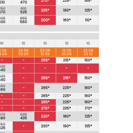
270*
225*
155*
510
470
750
610
235*
190*
125*
570
525
805
655
200*
160*
110*
600
560
10
10
10
10
10
4.08
24.08
03.09
13.09
23.09
4.08
03.09
13.09
23.09
03.10
-
-
255*
215*
150*
620
-
-
-
-
440
620
-
255*
215*
150*
440
660
-
265*
225*
160*
460
-
-
265*
225*
160*
-
-
265*
225*
160*
-
-
275*
235*
170*
670
535
220*
180*
125*
480
435
750
-
230*
190*
135*
525