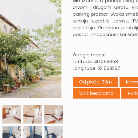
vile Matina. U ponudi ovog o
prvom i drugom spratu. Vil
parking prostor. Svaka sme
kuhinju, kupatilo, terasu, 
naplaćuje. Promena postelj
postoji i mogućnost korišćenj
Google maps:
Latitude: 40.059358
Longitude: 22.568267
Od plaže: 30m
Klima
WiFi: besplatno
Park