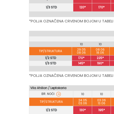
1/3 STD
120*
170*
*POLJA OZNAČENA CRVENOM BOJOM U TABELI
10
10
29.05
08.06
TIP/STRUKTURA
08.06
18.06
1/2 STD
170*
225*
1/3 STD
145*
190*
*POLJA OZNAČENA CRVENOM BOJOM U TABELI
Vila Ahilion / Leptokaria
BR. NOĆI
10
10
24.05
03.06
TIP/STRUKTURA
03.06
13.06
1/2 STD
130*
195*