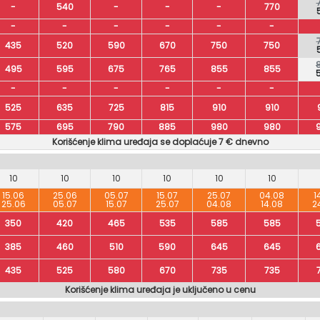
-
540
-
-
-
770
-
-
-
-
-
-
435
520
590
670
750
750
495
595
675
765
855
855
-
-
-
-
-
-
525
635
725
815
910
910
575
695
790
885
980
980
Korišćenje klima uređaja se doplaćuje 7 € dnevno
10
10
10
10
10
10
15.06
25.06
05.07
15.07
25.07
04.08
1
25.06
05.07
15.07
25.07
04.08
14.08
2
350
420
465
535
585
585
385
460
510
590
645
645
435
525
580
670
735
735
Korišćenje klima uređaja je uključeno u cenu