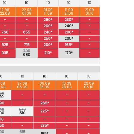
10
10
10
10
10
12.08
22.08
01.09
11.09
21.09
22.08
01.09
11.09
21.09
01.10
-
-
280*
230*
-
-
-
290*
240*
-
760
655
240*
200*
-
-
-
250*
205*
-
825
715
200*
165*
-
795
935
210*
170*
-
680
10
10
10
10
10
.08
27.08
06.09
16.09
26.09
.08
06.09
16.09
26.09
06.10
60
-
-
-
-
10
90
-
265*
-
-
40
570
225*
-
-
00
510
10
-
-
-
-
50
-
235*
-
-
00
615
185*
-
-