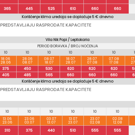
365
445
525
610
660
660
Korišćenje klima uređaja se doplaćuje 5 € dnevno
 PREDSTAVLJAJU RASPRODATE KAPACITETE
Vila Nik Popi / Leptokaria
PERIOD BORAVKA / BROJ NOĆENJA
10
10
10
10
10
10
18.06
28.06
08.07
18.07
28.07
07.08
17
28.06
08.07
18.07
28.07
07.08
17.08
27
375
450
530
620
620
620
5
405
485
565
660
660
660
6
Korišćenje klima uređaja se doplaćuje 5 € dnevno
 PREDSTAVLJAJU RASPRODATE KAPACITETE
10
10
10
10
10
10
13.06
23.06
03.07
13.07
23.07
02.08
23.06
03.07
13.07
23.07
02.08
12.08
310
375
440
510
555
555