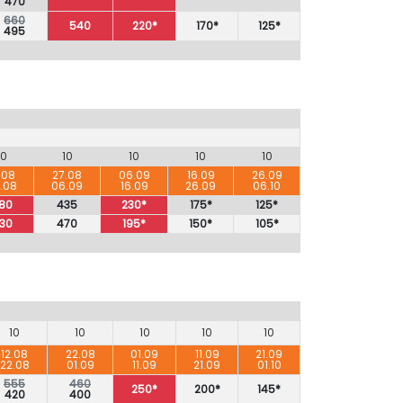
470
660
540
220*
170*
125*
495
10
10
10
10
10
.08
27.08
06.09
16.09
26.09
.08
06.09
16.09
26.09
06.10
80
435
230*
175*
125*
30
470
195*
150*
105*
10
10
10
10
10
12.08
22.08
01.09
11.09
21.09
22.08
01.09
11.09
21.09
01.10
555
460
250*
200*
145*
420
400