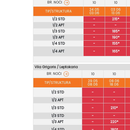
BR. NOĆI
10
10
24.05
03.06
TIP/STRUKTURA
03.06
13.06
1/2 STD
-
215*
1/2 APT
-
-
1/3 STD
-
185*
1/3 APT
-
190*
1/4 STD
-
155*
1/4 APT
-
165*
Vila Grigoris
/
Leptokaria
BR. NOĆI
10
10
29.05
08.06
TIP/STRUKTURA
08.06
18.06
1/2 STD
-
-
1/2 APT
-
-
1/3 STD
-
210*
1/3 STD
-
-
1/3 APT
-
220*
1/4 STD
-
180*