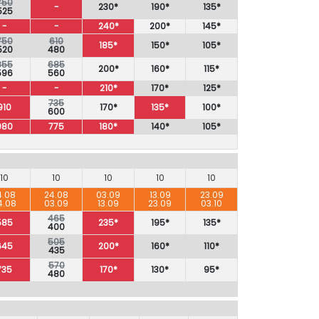
750
-
230*
190*
135*
525
-
-
240*
200*
145*
750
610
185*
150*
105*
520
480
855
685
200*
160*
115*
596
560
-
-
210*
170*
125*
735
910
170*
135*
100*
600
980
775
180*
140*
105*
10
10
10
10
10
4.08
24.08
03.09
13.09
23.09
4.08
03.09
13.09
23.09
03.10
465
585
235*
195*
135*
400
505
645
200*
160*
110*
435
570
735
170*
130*
95*
480