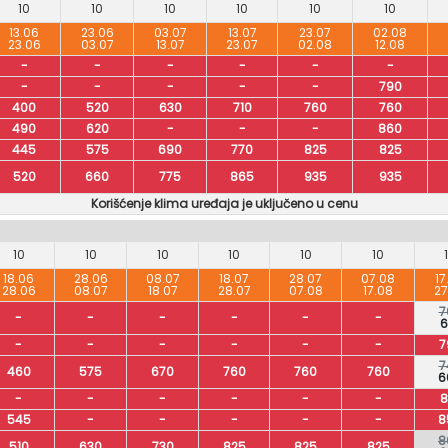
10
10
10
10
10
10
13.06
23.06
03.07
13.07
23.07
02.08
23.06
03.07
13.07
23.07
02.08
12.08
-
-
-
-
-
-
-
-
-
-
-
790
400
520
630
710
760
760
490
620
-
-
-
860
445
575
690
770
825
825
520
660
775
865
935
935
Korišćenje klima uređaja je uključeno u cenu
10
10
10
10
10
10
18.06
28.06
08.07
18.07
28.07
07.08
17
28.06
08.07
18.07
28.07
07.08
17.08
27
7
-
-
-
-
-
-
6
-
-
-
-
-
-
7
7
460
575
670
760
760
760
6
-
-
-
-
-
-
8
545
-
-
-
-
-
8
8
510
630
730
825
825
825