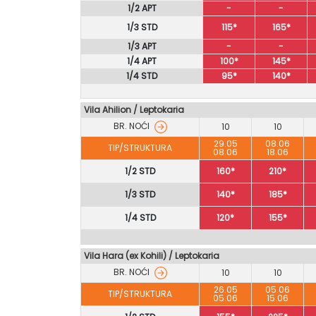
1/2 APT
-
-
1/3 STD
115*
165*
1/3 APT
-
-
1/4 APT
100*
145*
1/4 STD
95*
140*
Vila Ahilion
/
Leptokaria
BR. NOĆI
10
10
29.05
08.06
TIP/STRUKTURA
08.06
18.06
1/2 STD
160*
210*
1/3 STD
140*
185*
1/4 STD
120*
155*
Vila Hara (ex Kohili) / Leptokaria
BR. NOĆI
10
10
26.05
05.06
TIP/STRUKTURA
05.06
15.06