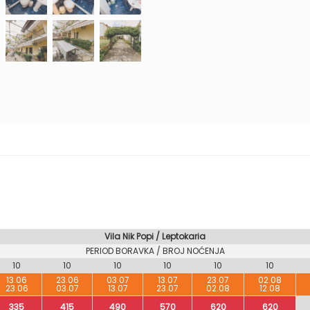
Vila Nik Popi / Leptokaria
PERIOD BORAVKA / BROJ NOĆENJA
10
10
10
10
10
10
13.06
23.06
03.07
13.07
23.07
02.08
23.06
03.07
13.07
23.07
02.08
12.08
335
415
490
570
620
620