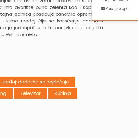
bjekta su dvokrevetni i trokrevetni studiji na
a ima dvorište puno zelenila kao i soptveni
Pošaljite upit
štajna jedinica poseduje osnovno opremljenu
TV i klima uređaj čije se korišćenje dodatno
ine je jedanput u toku boravka a u objektu
a WiFi interneta.
 uređaj: dodatno se naplaćuje
ing
Televizor
Kuhinja