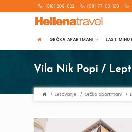
(018) 209-022
(011) 77-00-108
GRČKA APARTMANI
LAST MINU
Vila Nik Popi / Lep
Letovanje
Grčka apartmani