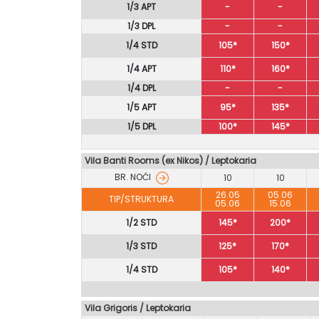
1/3 APT
-
-
1/3 DPL
-
-
1/4 STD
105*
150*
1/4 APT
110*
160*
1/4 DPL
-
-
1/5 APT
95*
135*
1/5 DPL
100*
145*
Vila Banti Rooms (ex Nikos) / Leptokaria
BR. NOĆI
10
10
26.05
05.06
TIP/STRUKTURA
05.06
15.06
1/2 STD
145*
200*
1/3 STD
125*
170*
1/4 STD
105*
140*
Vila Grigoris / Leptokaria