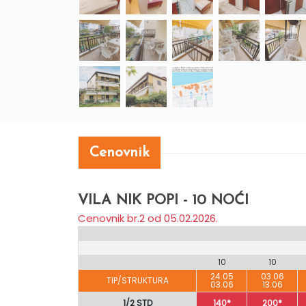
Cenovnik
VILA NIK POPI - 10 NOĆI
Cenovnik br.2 od 05.02.2026.
10
10
24.05
03.06
TIP/STRUKTURA
03.06
13.06
1/2 STD
140*
200*