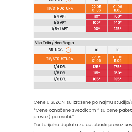
22.05
01.06
TIP/STRUKTURA
01.06
11.06
1/4 APT
110*
160*
1/5 APT
100*
140*
1/5+1 APT
90*
125*
Vila Tolis / Nea Plagia
BR. NOĆI
10
10
22.05
01.06
TIP/STRUKTURA
01.06
11.06
1/4 DPL
125*
175*
1/5 DPL
115*
150*
1/6 DPL
105*
135*
Cene u SEZONI su izražene po najmu studija
*Cene označene zvezdicom * su cene paket ar
prevoz) po osobi.*
Teritorijalna doplata za autobuski prevoz se