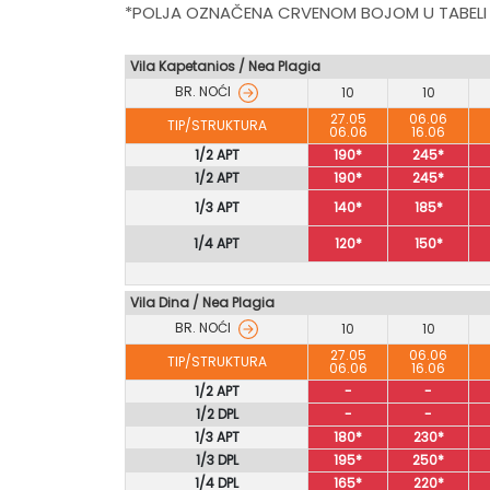
*POLJA OZNAČENA CRVENOM BOJOM U TABELI
Vila Kapetanios / Nea Plagia
BR. NOĆI
10
10
27.05
06.06
TIP/STRUKTURA
06.06
16.06
1/2 APT
190*
245*
1/2 APT
190*
245*
1/3 APT
140*
185*
1/4 APT
120*
150*
Vila Dina / Nea Plagia
BR. NOĆI
10
10
27.05
06.06
TIP/STRUKTURA
06.06
16.06
1/2 APT
-
-
1/2 DPL
-
-
1/3 APT
180*
230*
1/3 DPL
195*
250*
1/4 DPL
165*
220*