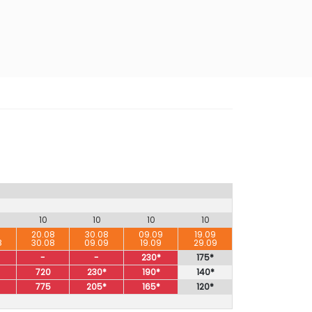
10
10
10
10
8
20.08
30.08
09.09
19.09
8
30.08
09.09
19.09
29.09
-
-
230*
175*
720
230*
190*
140*
775
205*
165*
120*