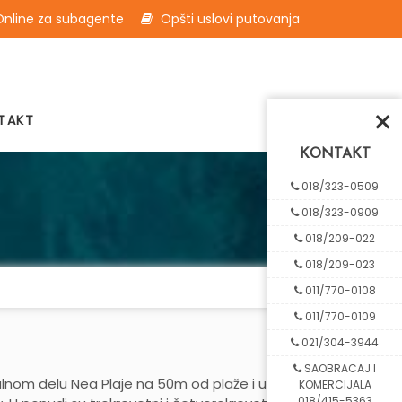
nline za subagente
Opšti uslovi putovanja
×
TAKT
KONTAKT
018/323-0509
018/323-0909
018/209-022
018/209-023
011/770-0108
011/770-0109
021/304-3944
SAOBRACAJ I
ralnom delu Nea Plaje na 50m od plaže i u
KOMERCIJALA
018/415-5363