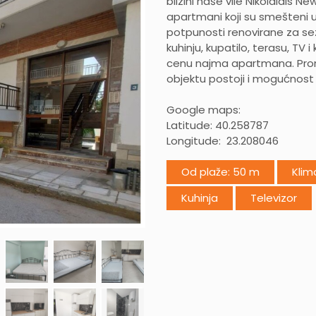
blizini naše vile Nikolaidis N
apartmani koji su smešteni u
potpunosti renovirane za se
kuhinju, kupatilo, terasu, TV i
cenu najma apartmana. Prome
objektu postoji i mogućnost 
Google maps:
Latitude: 40.258787
Longitude: 23.208046
Od plaže: 50 m
Klim
Kuhinja
Televizor