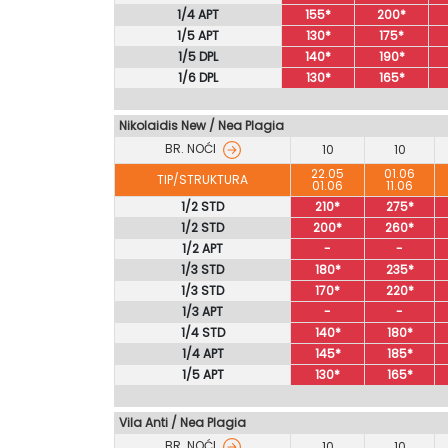
1/4 APT
155*
200*
1/5 APT
130*
175*
1/5 DPL
140*
190*
1/6 DPL
130*
165*
Nikolaidis New / Nea Plagia
BR. NOĆI
10
10
22.05
01.06
TIP/STRUKTURA
01.06
11.06
1/2 STD
210*
275*
1/2 STD
200*
260*
1/2 APT
-
-
1/3 STD
180*
235*
1/3 STD
170*
220*
1/3 APT
-
-
1/4 STD
140*
180*
1/4 APT
145*
185*
1/5 APT
130*
165*
Vila Anti / Nea Plagia
BR. NOĆI
10
10