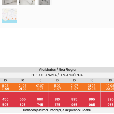
Vila Marios / Nea Plagia
PERIOD BORAVKA / BROJ NOĆENJA
10
10
10
10
10
10
10
11.06
21.06
01.07
11.07
21.07
31.07
10.0
21.06
01.07
11.07
21.07
31.07
10.08
20.0
-
-
-
-
-
-
-
450
565
680
810
895
895
895
505
625
745
875
965
965
965
Korišćenje klima uređaja je uključeno u cenu