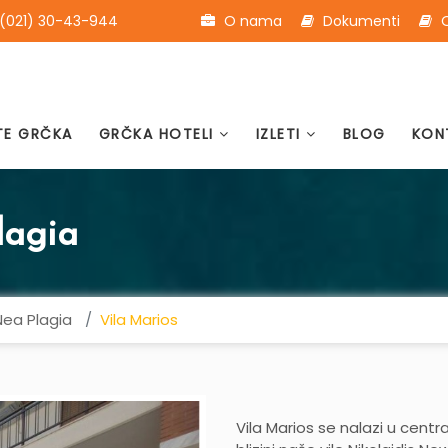
(021) 30-43-944
O nama
Dokumenti
O
TE GRČKA
GRČKA HOTELI
IZLETI
BLOG
KON
lagia
Nea Plagia
Vila Marios
Vila Marios se nalazi u cent