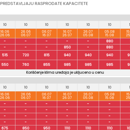
 PREDSTAVLJAJU RASPRODATE KAPACITETE
10
10
10
10
10
10
16.06
26.06
06.07
16.07
26.07
05.08
15
26.06
06.07
16.07
26.07
05.08
15.08
25
-
-
-
-
-
880
-
-
-
850
-
880
515
720
815
940
940
940
9
550
760
855
985
985
985
9
Korišćenje klima uređaja je ukljuceno u cenu
10
10
10
10
10
10
16.06
26.06
06.07
16.07
26.07
05.08
15
26.06
06.07
16.07
26.07
05.08
15.08
25
-
-
-
-
-
-
-
-
-
-
-
-
-
-
-
-
-
-
-
-
-
-
-
-
675
850
950
1110
1110
1110
1