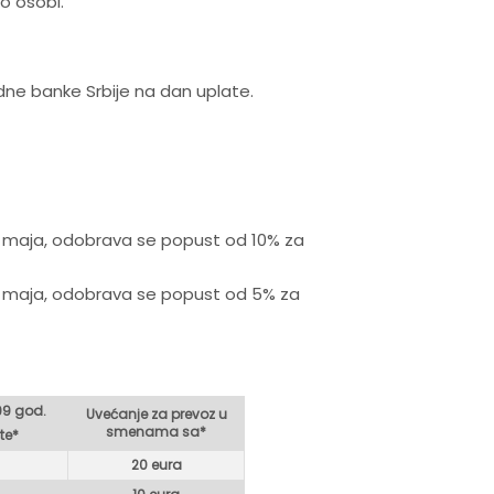
o osobi.
odne banke Srbije na dan uplate.
. maja, odobrava se popust od 10% za
. maja, odobrava se popust od 5% za
99 god.
Uvećanje za prevoz u
smenama sa*
te*
20 eura