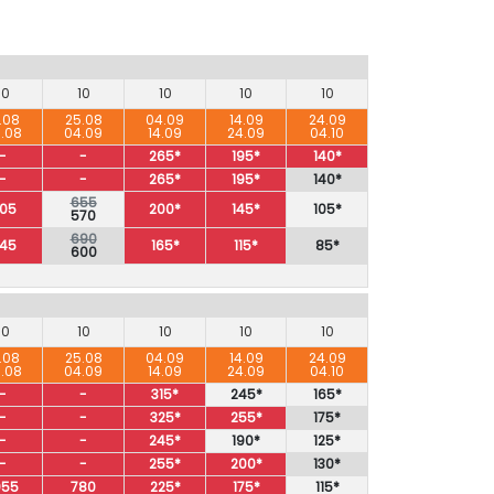
10
10
10
10
10
.08
25.08
04.09
14.09
24.09
.08
04.09
14.09
24.09
04.10
-
-
265*
195*
140*
-
-
265*
195*
140*
655
05
200*
145*
105*
570
690
45
165*
115*
85*
600
10
10
10
10
10
.08
25.08
04.09
14.09
24.09
.08
04.09
14.09
24.09
04.10
-
-
315*
245*
165*
-
-
325*
255*
175*
-
-
245*
190*
125*
-
-
255*
200*
130*
055
780
225*
175*
115*