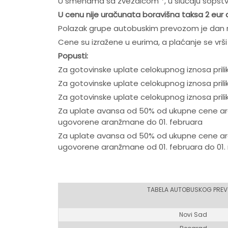
U smenama sa zvezdicom *, u slučaju sopst
U cenu nije uračunata boravišna taksa 2 eur d
Polazak grupe autobuskim prevozom je dan 
Cene su izražene u eurima, a plaćanje se vrši
Popusti:
Za gotovinske uplate celokupnog iznosa pril
Za gotovinske uplate celokupnog iznosa pril
Za gotovinske uplate celokupnog iznosa pril
Za uplate avansa od 50% od ukupne cene ara
ugovorene aranžmane do 01. februara
Za uplate avansa od 50% od ukupne cene ara
ugovorene aranžmane od 01. februara do 01.
TABELA AUTOBUSKOG PRE
Novi Sad