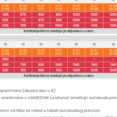
11.06
21.06
01.07
11.07
21.07
31.07
10.0
21.06
01.07
11.07
21.07
31.07
10.08
20.0
495
675
830
950
1030
1030
1030
525
710
870
995
1080
1080
1080
565
755
930
1060
1145
1145
1145
Korišćenje klima uređaja je uključeno u cenu
10
10
10
10
10
10
10
11.06
21.06
01.07
11.07
21.07
31.07
10.0
21.06
01.07
11.07
21.07
31.07
10.08
20.0
550
-
-
-
-
-
-
590
755
930
1060
1140
1140
1140
625
810
990
1120
1205
1205
1205
Korišćenje klima uređaja je uključeno u cenu
/apartmana (devizni deo u €)
anžmana u VANSEZONI (uračunat smeštaj i autobuski prevoz 
verno od Niša se nalazi u tabeli autobuskog prevoza.