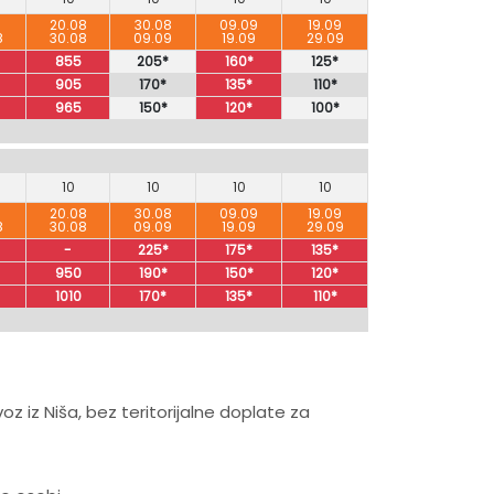
8
20.08
30.08
09.09
19.09
8
30.08
09.09
19.09
29.09
855
205*
160*
125*
905
170*
135*
110*
965
150*
120*
100*
10
10
10
10
8
20.08
30.08
09.09
19.09
8
30.08
09.09
19.09
29.09
-
225*
175*
135*
950
190*
150*
120*
1010
170*
135*
110*
iz Niša, bez teritorijalne doplate za