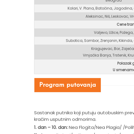
Beograd
Kolari, V. Plana, Batočina, Jagodina, 
Aleksinac, Niš, Leskovac, V
Cene tra
Valjevo, Užice, Požega,
Subotica, Sombor, Zrenjanin, Kikinda,
Kragujevac, Bor, Zaječa
Vrnjačka Banja, Trstenik, Kr
Polazak 
U smenama
Program putovanja
Sastanak putnika koji putuju autobuskim pr
kraćim usputnim odmorima.
1. dan – 10. dan:
Nea Flogita/Nea Plagia/ /Poli