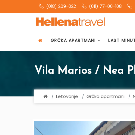
(018) 209-022
(011) 77-00-108
GRČKA APARTMANI
LAST MINU
Vila Marios / Nea P
Letovanje
Grčka apartmani