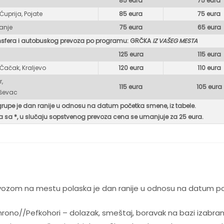
85 eura
75 eur
a
Ćuprija, Pojate
85 eura
75 eura
ranje
75 eura
65 eura
nsfera i autobuskog prevoza po programu: GR
ČKA
IZ VAŠEG MESTA
125 eura
115 eura
 Čačak, Kraljevo
120 eura
110 eura
r,
115 eura
105 eura
uševac
grupe je dan ranije u odnosu na datum početka smene, iz tabele.
 sa *, u
slučaju sopstvenog prevoza cena se umanjuje za 25 eura.
evozom na mestu polaska je dan ranije u odnosu na datum p
hrono//Pefkohori – dolazak, smeštaj, boravak na bazi izabran