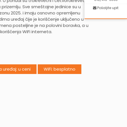
ew. U ponudi su trokrevetni i četvorokrevetni
 prizemlju. Sve smeštajne jedinice su u
Pošaljite upit
zonu 2025. i imaju osnovno opremljenu
 klima uređaj čije je korišćenje uključeno u
na posteljine je na polovini boravka, a u
korišćenja WiFi interneta.
a uređaj: u ceni
WiFi: besplatno