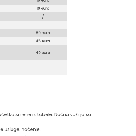
10 eura
10 eura
/
50 eura
45 eura
40 eura
očetka smene iz tabele. Noćna vožnja sa
e usluge, noćenje.