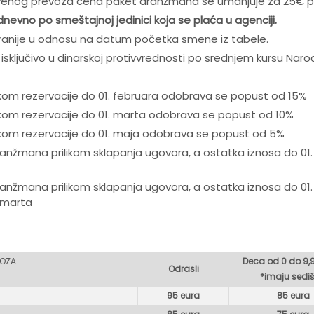
venog prevoza cena paket aranžmana se umanjuje za 25€ p
nevno po smeštajnoj jedinici koja se plaća u agenciji.
ranije u odnosu na datum početka smene iz tabele.
 isključivo u dinarskoj protivvrednosti po srednjem kursu Nar
ikom rezervacije do 01. februara odobrava se popust od 15%
ikom rezervacije do 01. marta odobrava se popust od 10%
ikom rezervacije do 01. maja odobrava se popust od 5%
nžmana prilikom sklapanja ugovora, a ostatka iznosa do 01
nžmana prilikom sklapanja ugovora, a ostatka iznosa do 01
 marta
VOZA
Deca od 0 do 9,
Odrasli
*imaju sediš
95 eura
85 eura