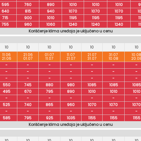
595
760
890
1010
1010
1010
9
640
815
940
1070
1070
1070
1
715
900
1010
1195
1195
1195
1
755
960
1060
1240
1240
1240
1
Korišćenje klima uređaja je uključeno u cenu
10
10
10
10
10
10
10
11.06
21.06
01.07
11.07
21.07
31.07
10.0
21.06
01.07
11.07
21.07
31.07
10.08
20.0
-
-
-
-
-
-
-
-
-
-
-
-
-
-
-
-
-
-
-
-
-
550
745
880
980
1085
1085
1085
495
670
795
890
1010
1010
1010
-
-
-
-
-
-
-
525
740
865
960
1070
1070
1070
-
-
-
-
-
-
-
585
795
925
1035
1155
1155
1155
Korišćenje klima uređaja je uključeno u cenu
10
10
10
10
10
10
10