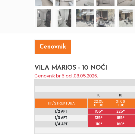
Cenovnik
VILA MARIOS - 10 NOĆI
Cenovnik br.5 od .08.05.2026.
10
10
22.05
01.06
TIP/STRUKTURA
01.06
11.06
1/2 APT
155*
225*
1/3 APT
135*
185*
1/4 APT
110*
160*