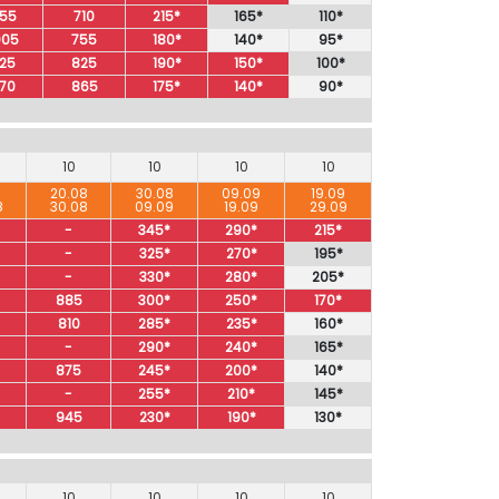
55
710
215*
165*
110*
005
755
180*
140*
95*
125
825
190*
150*
100*
170
865
175*
140*
90*
10
10
10
10
8
20.08
30.08
09.09
19.09
8
30.08
09.09
19.09
29.09
-
345*
290*
215*
-
325*
270*
195*
-
330*
280*
205*
885
300*
250*
170*
810
285*
235*
160*
-
290*
240*
165*
875
245*
200*
140*
-
255*
210*
145*
945
230*
190*
130*
10
10
10
10