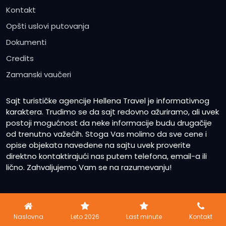
Kontakt
Opšti uslovi putovanja
Dokumenti
Credits
Zamanski vaučeri
Sajt turističke agencije Hellena Travel je informativnog
karaktera. Trudimo se da sajt redovno ažuriramo, ali uvek
postoji mogućnost da neke informacije budu drugačije
od trenutno važećih. Stoga Vas molimo da sve cene i
opise objekata navedene na sajtu uvek proverite
direktno kontaktirajući nas putem telefona, email-a ili
lično. Zahvaljujemo Vam se na razumevanju!
2023
Hellena Travel
www.hellenatravel.rs
Naslovna
Leto 2026
Last minute
Kontakt