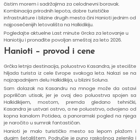
čistim morem i sadržajima za celodnevni boravak.
Kombinacija prirodnih lepota, dobre turističke
infrastrukture i blizine drugih mesta čini Hanioti jednim od
najposećenijih letovališta na Halkidikiju.
Pogledajte aktuelne
Last minute Grcka
za letovanje u
Haniotiju i pronađite povoljan smeštaj za leto 2026.
Hanioti – provod i cene
Grčka
letnja
destinacija
, poluostrvo Kasandra, je stecište
hiljada turista iz cele Evrope svakoga
leta
. Nalazi se na
najzapadnijem delu Halkidikija, u blizini Soluna.
Sam dolazak na Kasandru na mnoge može da ostavi
popriličan utisak, jer je ovaj deo poluostrva spojen sa
Halkidikijem, mostom, premda gledano tehnički,
Kasandra je ustvari
ostrvo
, a ne poluostrvo, odvojeno od
kopna kanalom Potidea, a panoramski pogled na njega
je naročito u sumrak fantastičan.
Hanioti
je malo
turističko
mesto
sa lepom
plažom
i
dugim šetalištem. Područje je puno raskošnog zelenila i