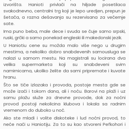
izvorišta.
Hanioti
privlači na hiljade posetilaca
svakodnevno, centralni trg koji je lepo uredjen, prepun je
šetača, a razna dešavanja su rezervisana za večernje
sate.
Ima puno beba, male dece i svuda se čuje samo srpski,
ruski, grčki a samo ponekad engleski ili makedonski jezik.
U
Haniotiu
cene su možda malo više nego u drugim
mestima, a nekoliko dobro snabdevenih samousluga se
nalazi u samom mestu. Na magistrali su locirana dva
velika supermarketa koji su snabdeveni svim
namirnicama, ukoliko želite da sami pripremate i kuvate
hranu.
Što se tiče izlazaka i provoda, postoje mesta gde se
može izaći i tokom dana, ali i noću. Barovi na
plaži
i uz
samu
plažu
služe za dnevne provode, dok za noćni
provod postoji nekolicina klubova i lokala sa radnim
vremenom do duboko u noć.
Ako ste mladi i volite diskoteke i lud noćni provod, to
neće naći u
Haniotiju
. Za to su kao stvoreni Pefkohori i