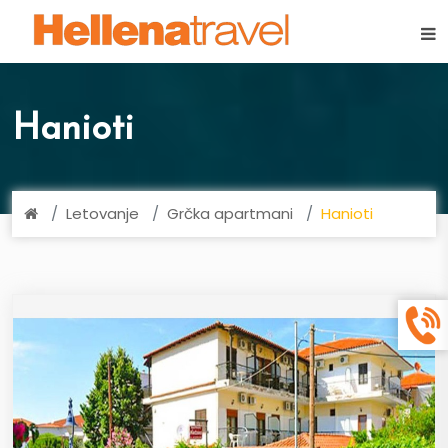
×
Hanioti
Letovanje
Grčka apartmani
Hanioti