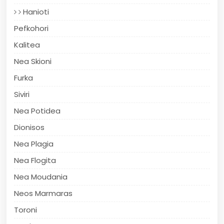
Hanioti
Pefkohori
Kalitea
Nea Skioni
Furka
Siviri
Nea Potidea
Dionisos
Nea Plagia
Nea Flogita
Nea Moudania
Neos Marmaras
Toroni