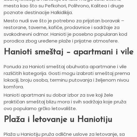
mesta kao što su Pefkohori, Polihrono, Kalitea i druge
poznate destinacije Halkidikija.
Mesto nudi sve što je potrebno za prijatan boravak –
restorane, taverne, kafiće, prodavnice i sadržaje za
svakodnevni odmor. Hanioti je posebno popularan kod
porodica zbog uređene plaže i prijatne atmosfere.
Hanioti smeštaj – apartmani i vile
Ponuda za Hanioti smeštaj obuhvata apartmane i vile
različitih kategorija. Gosti mogu izabrati smeštaj prema
lokaciji, broju osoba, terminu putovanja i željenom nivou
komfora.
Hanioti apartmani su dobar izbor za sve koji žele
praktičan smeštaj blizu mora i svih sadržaja koje pruža
ovo popularno grčko letovalište.
Plaža i letovanje u Haniotiju
Plaža u Haniotiju pruža odlične uslove za letovanje, sa