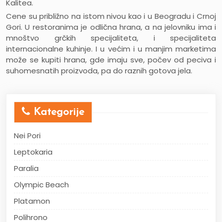
Kalitea.
Cene su približno na istom nivou kao i u Beogradu i Crnoj
Gori. U restoranima je odlična hrana, a na jelovniku ima i
mnoštvo grčkih specijaliteta, i specijaliteta
internacionalne kuhinje. I u većim i u manjim marketima
može se kupiti hrana, gde imaju sve, počev od peciva i
suhomesnatih proizvoda, pa do raznih gotova jela.
Kategorije
Nei Pori
Leptokaria
Paralia
Olympic Beach
Platamon
Polihrono