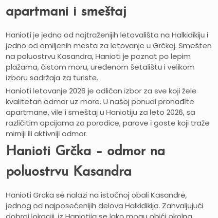
apartmani i smeštaj
Hanioti je jedno od najtraženijih letovališta na Halkidikiju i
jedno od omiljenih mesta za letovanje u Grčkoj. Smešten
na poluostrvu Kasandra, Hanioti je poznat po lepim
plažama, čistom moru, uređenom šetalištu i velikom
izboru sadržaja za turiste.
Hanioti letovanje 2026 je odličan izbor za sve koji žele
kvalitetan odmor uz more. U našoj ponudi pronađite
apartmane, vile i smeštaj u Haniotiju za leto 2026, sa
različitim opcijama za porodice, parove i goste koji traže
mirniji ili aktivniji odmor.
Hanioti Grčka – odmor na
poluostrvu Kasandra
Hanioti Grcka se nalazi na istočnoj obali Kasandre,
jednog od najposećenijih delova Halkidikija. Zahvaljujući
dobroj lokaciji, iz Haniotija se lako mogu obići okolna