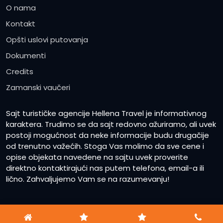
O nama
Kontakt
Opšti uslovi putovanja
Dokumenti
Credits
Zamanski vaučeri
Sajt turističke agencije Hellena Travel je informativnog
karaktera. Trudimo se da sajt redovno ažuriramo, ali uvek
postoji mogućnost da neke informacije budu drugačije
od trenutno važećih. Stoga Vas molimo da sve cene i
opise objekata navedene na sajtu uvek proverite
direktno kontaktirajući nas putem telefona, email-a ili
lično. Zahvaljujemo Vam se na razumevanju!
2023
Hellena Travel
www.hellenatravel.rs