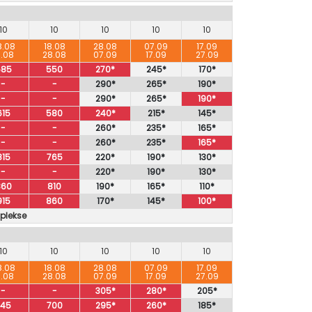
10
10
10
10
10
8.08
18.08
28.08
07.09
17.09
8.08
28.08
07.09
17.09
27.09
585
550
270*
245*
170*
-
-
290*
265*
190*
-
-
290*
265*
190*
615
580
240*
215*
145*
-
-
260*
235*
165*
-
-
260*
235*
165*
815
765
220*
190*
130*
-
-
220*
190*
130*
860
810
190*
165*
110*
915
860
170*
145*
100*
uplekse
10
10
10
10
10
8.08
18.08
28.08
07.09
17.09
8.08
28.08
07.09
17.09
27.09
-
-
305*
280*
205*
745
700
295*
260*
185*