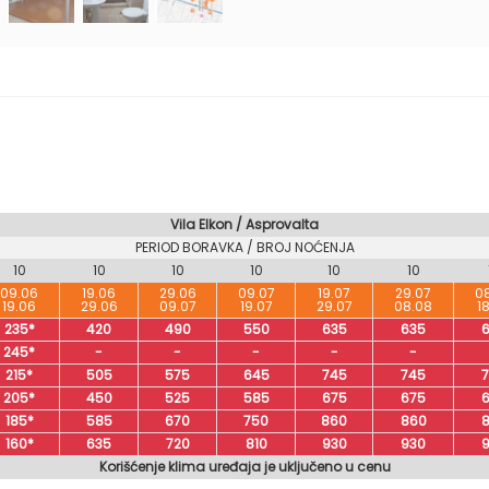
Vila Elkon / Asprovalta
PERIOD BORAVKA / BROJ NOĆENJA
10
10
10
10
10
10
09.06
19.06
29.06
09.07
19.07
29.07
0
19.06
29.06
09.07
19.07
29.07
08.08
1
235*
420
490
550
635
635
245*
-
-
-
-
-
215*
505
575
645
745
745
205*
450
525
585
675
675
185*
585
670
750
860
860
160*
635
720
810
930
930
Korišćenje klima uređaja je uključeno u cenu