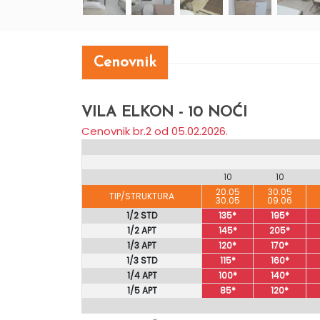
Cenovnik
VILA ELKON - 10 NOĆI
Cenovnik br.2 od 05.02.2026.
10
10
20.05
30.05
TIP/STRUKTURA
30.05
09.06
1/2 STD
135*
195*
1/2 APT
145*
205*
1/3 APT
120*
170*
1/3 STD
115*
160*
1/4 APT
100*
140*
1/5 APT
85*
120*