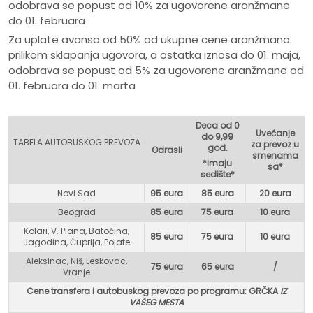
odobrava se popust od 10% za ugovorene aranžmane
do 01. februara
Za uplate avansa od 50% od ukupne cene aranžmana
prilikom sklapanja ugovora, a ostatka iznosa do 01. maja,
odobrava se popust od 5% za ugovorene aranžmane od
01. februara do 01. marta
Deca od 0
Uvećanje
do 9,99
TABELA AUTOBUSKOG PREVOZA
za prevoz u
god.
Odrasli
smenama
*imaju
sa*
sedište*
Novi Sad
95 eura
85 eura
20 eura
Beograd
85 eura
75 eur
a
10 eura
Kolari, V. Plana, Batočina,
85 eura
75 eura
10 eura
Jagodina, Ćuprija, Pojate
Aleksinac, Niš, Leskovac,
75 eura
65 eura
/
Vranje
Cene transfera i autobuskog prevoza po programu: GR
ČKA
IZ
VAŠEG MESTA