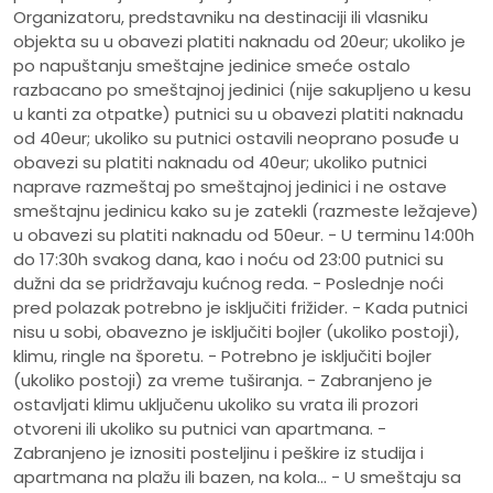
Organizatoru, predstavniku na destinaciji ili vlasniku
objekta su u obavezi platiti naknadu od 20eur; ukoliko je
po napuštanju smeštajne jedinice smeće ostalo
razbacano po smeštajnoj jedinici (nije sakupljeno u kesu
u kanti za otpatke) putnici su u obavezi platiti naknadu
od 40eur; ukoliko su putnici ostavili neoprano posuđe u
obavezi su platiti naknadu od 40eur; ukoliko putnici
naprave razmeštaj po smeštajnoj jedinici i ne ostave
smeštajnu jedinicu kako su je zatekli (razmeste ležajeve)
u obavezi su platiti naknadu od 50eur. - U terminu 14:00h
do 17:30h svakog dana, kao i noću od 23:00 putnici su
dužni da se pridržavaju kućnog reda. - Poslednje noći
pred polazak potrebno je isključiti frižider. - Kada putnici
nisu u sobi, obavezno je isključiti bojler (ukoliko postoji),
klimu, ringle na šporetu. - Potrebno je isključiti bojler
(ukoliko postoji) za vreme tuširanja. - Zabranjeno je
ostavljati klimu uključenu ukoliko su vrata ili prozori
otvoreni ili ukoliko su putnici van apartmana. -
Zabranjeno je iznositi posteljinu i peškire iz studija i
apartmana na plažu ili bazen, na kola... - U smeštaju sa