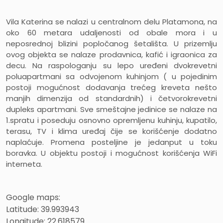
Vila Katerina se nalazi u centralnom delu Platamona, na
oko 60 metara udaljenosti od obale mora i u
neposrednoj blizini popločanog šetališta. U prizemlju
ovog objekta se nalaze prodavnica, kafić i igraonica za
decu. Na raspologanju su lepo uređeni dvokrevetni
poluapartmani sa odvojenom kuhinjom ( u pojedinim
postoji mogućnost dodavanja trećeg kreveta nešto
manjih dimenzija od standardnih) i četvorokrevetni
dupleks apartmani. Sve smeštajne jedinice se nalaze na
1.spratu i poseduju osnovno opremljenu kuhinju, kupatilo,
terasu, TV i klima uređaj čije se korišćenje dodatno
naplaćuje. Promena posteljine je jedanput u toku
boravka. U objektu postoji i mogućnost korišćenja WiFi
interneta.
Google maps:
Latitude: 39.993943
Longitude:
22.618579