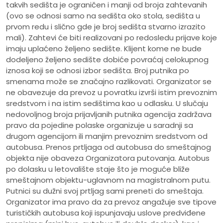
takvih sedišta je ograničen i manji od broja zahtevanih
(ovo se odnosi samo na sedišta oko stola, sedišta u
prvom redu i slično gde je broj sedišta stvarno izrazito
mali). Zahtevi će biti realizovani po redosledu prijave koje
imaju uplaćeno željeno sedište. Klijent kome ne bude
dodeljeno željeno sedište dobiće povraćaj celokupnog
iznosa koji se odnosi izbor sedišta. Broj putnika po
smenama može se značajno razlikovati. Organizator se
ne obavezuje da prevoz u povratku izvrši istim prevoznim
sredstvom i na istim sedištima kao u odlasku. U slučaju
nedovoljnog broja prijavljanih putnika agencija zadržava
pravo da pojedine polaske organizuje u saradnji sa
drugom agencijom ili manjim prevoznim sredstvom od
autobusa. Prenos prtljaga od autobusa do smeštajnog
objekta nije obaveza Organizatora putovanja. Autobus
po dolasku u letovalište staje što je moguće bliže
smeštajnom objektu-uglavnom na magistralnom putu.
Putnici su dužni svoj prtljag sami preneti do smeštaja.
Organizator ima pravo da za prevoz angažuje sve tipove
turističkih autobusa koji ispunjavaju uslove predviđene