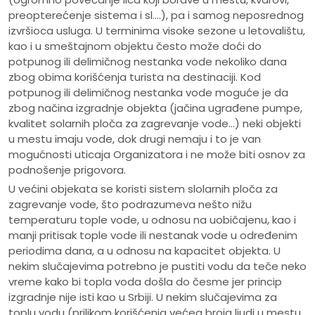
preopterećenje sistema i sl.…), pa i samog neposrednog
izvršioca usluga. U terminima visoke sezone u letovalištu,
kao i u smeštajnom objektu često može doći do
potpunog ili delimičnog nestanka vode nekoliko dana
zbog obima korišćenja turista na destinaciji. Kod
potpunog ili delimičnog nestanka vode moguće je da
zbog načina izgradnje objekta (jačina ugrađene pumpe,
kvalitet solarnih ploča za zagrevanje vode…) neki objekti
u mestu imaju vode, dok drugi nemaju i to je van
mogućnosti uticaja Organizatora i ne može biti osnov za
podnošenje prigovora.
U većini objekata se koristi sistem slolarnih ploča za
zagrevanje vode, što podrazumeva nešto nižu
temperaturu tople vode, u odnosu na uobičajenu, kao i
manji pritisak tople vode ili nestanak vode u određenim
periodima dana, a u odnosu na kapacitet objekta. U
nekim slučajevima potrebno je pustiti vodu da teče neko
vreme kako bi topla voda došla do česme jer princip
izgradnje nije isti kao u Srbiji. U nekim slučajevima za
toplu vodu (prilikom korišćenja većeg broja ljudi u mestu