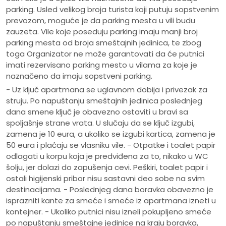
parking. Usled velikog broja turista koji putuju sopstvenim
prevozom, moguće je da parking mesta u vili budu
zauzeta. Vile koje poseduju parking imaju manji broj
parking mesta od broja smeštajnih jedinica, te zbog
toga Organizator ne može garantovati da će putnici
imati rezervisano parking mesto u vilama za koje je
naznačeno da imaju sopstveni parking.
- Uz ključ apartmana se uglavnom dobija i privezak za
struju. Po napuštanju smeštajnih jedinica poslednjeg
dana smene ključ je obavezno ostaviti u bravi sa
spoljašnje strane vrata. U slučaju da se ključ izgubi,
zamena je 10 eura, a ukoliko se izgubi kartica, zamena je
50 eura i plaćaju se vlasniku vile. - Otpatke i toalet papir
odlagati u korpu koja je predviđena za to, nikako u WC
šolju, jer dolazi do zapušenja cevi. Peškiri, toalet papir i
ostali higijenski pribor nisu sastavni deo sobe na svim
destinacijama. - Poslednjeg dana boravka obavezno je
isprazniti kante za smeće i smeće iz apartmana izneti u
kontejner. - Ukoliko putnici nisu izneli pokupljeno smeće
po napuštanju smeštajne jedinice na kraju boravka,