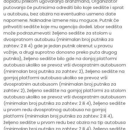
doplatu prilikom ugovaranja aranžmana, Organizator
putovanja će putnicima odrediti bilo koje sedište i sprat
u autobusu, bez obzira na eventualno usmeno date
napomene. Naknadne izmene nisu moguce. Putnik će
prihvatiti sedište koje mu agencija dodeli. Izbor sedišta
može podrazumevati: željeno sedište za stolom u
dvospratnom autobusu (minimalan broj putnika za
zahtev: 2 ili 4) gde je jedan putnik okrenut u pravcu
vožnje, a drugi suprotno donosno preko puta drugog
putnika), željeno sedište bilo gde na donjoj platformi
autobusa ukoliko se prevoz vrši dvospratnim autobusom
(minimalan broj putnika za zahtev: 2), željeno sedište na
gornjoj platformi autobusa ukoliko se prevoz vrši
dvospratnim autobusom (minimalan broj putnika za
zahtev: 2), željeno sedište na gornjoj platformi za stolom
autobusa ukoliko se prevoz vrši dvospratnim autobusom
(minimalan broj putnika za zahtev: 2 ili 4), željeno sedište
u prvom redu dvospratnog autobusa na gornjoj
platformi (minimalan broj putnika za zahtev: 2 ili 4),
željeno sedište u prvom redu bez obzira na tip autobusa
(minimalan broj putnika za zahtev: 2 ili 4), željeno sedište