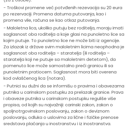
- Troškovi promene već potvđenih rezevacija su 20 eura
po rezervaciji. Promena datuma putovanja, kao i
promena vile, računa se kao otkaz putovanja.
- Maloletna lica, ukoliko putuju bez roditelja, moraju imati
saglasnost oba roditelja a koje glasi na punoletno lice sa
kojim putuje. To punoletno lice ne može biti iz agencije.
Za izlazak iz države svim maloletnim licima neophodna je
saglasnost oba roditelja – staratelja (ili roditelja –
staratelja koji ne putuje sa maloletnim detetom), da
pomenuto lice može samostalno preći granicu ili sa
punoletnim pratiocem. Saglasnost mora biti overena
kod ovlašćenog lica (notara).
- Putnici su dužni da se informišu o pravima i obavezama
putnika u carinskom postupku za prelazak granice. Prava
i obaveze putnika u carinskom postupku reguliše više
propisa, od kojih su najvažniji: carinski zakon, zakon o
spoljnotrgovinskom poslovanju, zakon o deviznom
poslovanju, odluka o uslovima za lične i fizičke prenose
sredstava plaćanja u inostranstvu i iz inostranstva.