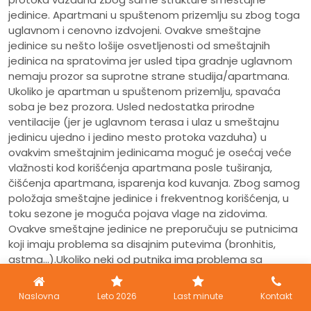
jedinice. Apartmani u spuštenom prizemlju su zbog toga
uglavnom i cenovno izdvojeni. Ovakve smeštajne
jedinice su nešto lošije osvetljenosti od smeštajnih
jedinica na spratovima jer usled tipa gradnje uglavnom
nemaju prozor sa suprotne strane studija/apartmana.
Ukoliko je apartman u spuštenom prizemlju, spavaća
soba je bez prozora. Usled nedostatka prirodne
ventilacije (jer je uglavnom terasa i ulaz u smeštajnu
jedinicu ujedno i jedino mesto protoka vazduha) u
ovakvim smeštajnim jedinicama moguć je osećaj veće
vlažnosti kod korišćenja apartmana posle tuširanja,
čišćenja apartmana, isparenja kod kuvanja. Zbog samog
položaja smeštajne jedinice i frekventnog korišćenja, u
toku sezone je moguća pojava vlage na zidovima.
Ovakve smeštajne jedinice ne preporučuju se putnicima
koji imaju problema sa disajnim putevima (bronhitis,
astma...).Ukoliko neki od putnika ima problema sa
disajnim putevima usled eventualne povećane vlažnosti
ne preporučuje se boravak ovakvim apartmanima.
Naslovna
Leto 2026
Last minute
Kontakt
Ukoliko putnik uplati ovakvu smeštajnu jedinicu bez