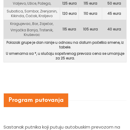
Valjevo, Užice, Požega,
125 eura
115 eura
50 eura
Subotica, Sombor, Zrenjanin,
120 eura
110 eura
45 eura
Kikinda, Čačak, Kraljevo
Kragujevac, Bor, Zaječar,
115 eura
105 eura
40 eura
Vrnjačka Banja, Trstenik,
Kruševac
Polazak grupe je dan ranije u odnosu na datum početka smene, iz
tabele.
U smenama sa *, u
slučaju sopstvenog prevoza cena se umanjuje
za 25 eura.
Program putovanja
Sastanak putnika koji putuju autobuskim prevozom na