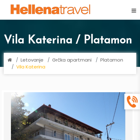
×
Vila Katerina / Platamon
Letovanje
Grčka apartmani
Platamon
Vila Katerina