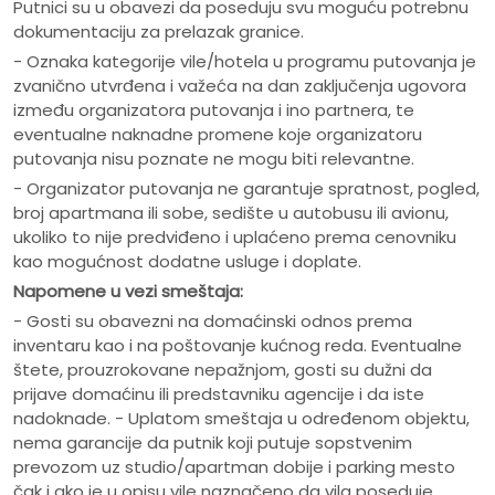
Putnici su u obavezi da poseduju svu moguću potrebnu
dokumentaciju za prelazak granice.
- Oznaka kategorije vile/hotela u programu putovanja je
zvanično utvrđena i važeća na dan zaključenja ugovora
između organizatora putovanja i ino partnera, te
eventualne naknadne promene koje organizatoru
putovanja nisu poznate ne mogu biti relevantne.
- Organizator putovanja ne garantuje spratnost, pogled,
broj apartmana ili sobe, sedište u autobusu ili avionu,
ukoliko to nije predviđeno i uplaćeno prema cenovniku
kao mogućnost dodatne usluge i doplate.
Napomene u vezi smeštaja:
- Gosti su obavezni na domaćinski odnos prema
inventaru kao i na poštovanje kućnog reda. Eventualne
štete, prouzrokovane nepažnjom, gosti su dužni da
prijave domaćinu ili predstavniku agencije i da iste
nadoknade. - Uplatom smeštaja u određenom objektu,
nema garancije da putnik koji putuje sopstvenim
prevozom uz studio/apartman dobije i parking mesto
čak i ako je u opisu vile naznačeno da vila poseduje