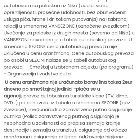
autobusom sa polaskom iz Niša (audio, video
opremljenosti, prosečne udobnosti, bez obuhvaćenih
usluga pića, hrane i dr. tokom putovanja) na izabranoj
relaciji u smenama VANSEZONE (označene zvezdicom).
Uvećanje za polaske iz drugih mesta (severno od Niša) u
VANSEZONI navedeno je u tabeli autobuskog prevoza. U
smenama SEZONE cena autobuskog prevoza nije
uključena u cenu aranžmana. Cene autobuskog prevoza
po osobi u SEZONI nalaze se u tabeli autobuskog
prevoza. - Smeštaj u izabranom objektu (po programu)
- Organizacija i vođstvo puta.
U cenu aranžmana nije uračunato
boravišna taksa 2eur
dnevno po smeštajnoj jedinici -plaća se u
agenciji,
prevoz autobusima turisticke klase (TV, klima,
DVD...) po cenovniku iz tabele u smenama SEZONE (bez
zvezdice), međunarodno zdravstveno putno osiguranje
putnika (Polisa zdravstvenog putnog osiguranja je
neophodna u zavisnosti od propisa zemalja krajnje
destinacije i zemalja u tranzitu), osiguranje od otkaza
aranžmana i osiguranje prtljaga, održavanje higijene