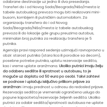
odabrane destinacije uz jedno ili dva presedanja.
Transferi do i od Novog Sada/Beograda/Niša/mesta iz
tabele autobuskog prevoza mogu biti realizovani mini-
busom, kombijem ili putničkim automobilom. Za
organizaciju transfera do i od Novog
Sada/Beograda/Niša/mesta iz tabele autobuskog
prevoza ili do lokacije gde grupu preuzima autobus,
minimalan broj putnika za realizaciju transfera je 5
putnika.
Agencija pravi raspored sedenja uzimajući ravnopravno u
obzir: starost putnika (stara lica ili porodice sa decom),
posebne potrebe putnika, uplatu rezervacije sedišta,
kao i vreme uplate aranžmana.
Ukoliko putnici imaju želju
da odaberu sedište ili spratnost u autobusu, to je
moguće uz doplatu od 50 eura po osobi.
Takvi zahtevi
se podnose i uplaćuju isključivo prilikom prijave za
aranžman
i imaju prednost u odnosu da redosled prijave.
Rezervacija sedišta je vremenski ograničena usluga do
popune kapaciteta/rezervacije željenih sedišta. Ukoliko
putnici za odabir sedišta/spratnosti autobusa ne uplate