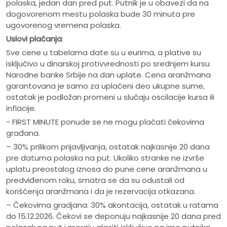
polaska, jedan dan pred put. Putnik je u obavezi da na
dogovorenom mestu polaska bude 30 minuta pre
ugovorenog vremena polaska.
Uslovi plaćanja
:
Sve cene u tabelama date su u eurima, a plative su
isključivo u dinarskoj protivvrednosti po srednjem kursu
Narodne banke Srbije na dan uplate. Cena aranžmana
garantovana je samo za uplaćeni deo ukupne sume,
ostatak je podložan promeni u slučaju oscilacije kursa ili
inflacije.
- FIRST MINUTE ponude se ne mogu plaćati čekovima
građana.
– 30% prilikom prijavljivanja, ostatak najkasnije 20 dana
pre datuma polaska na put. Ukoliko stranke ne izvrše
uplatu preostalog iznosa do pune cene aranžmana u
predviđenom roku, smatra se da su odustali od
korišćenja aranžmana i da je rezervacija otkazana.
– Čekovima gradjana: 30% akontacija, ostatak u ratama
do 15.12.2026. Čekovi se deponuju najkasnije 20 dana pred