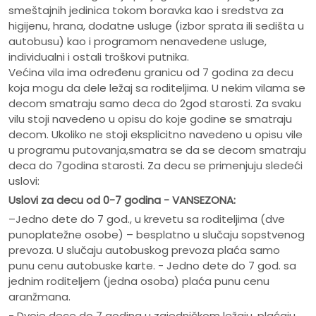
smeštajnih jedinica tokom boravka kao i sredstva za
higijenu, hrana, dodatne usluge (izbor sprata ili sedišta u
autobusu) kao i programom nenavedene usluge,
individualni i ostali troškovi putnika.
Većina vila ima određenu granicu od 7 godina za decu
koja mogu da dele ležaj sa roditeljima. U nekim vilama se
decom smatraju samo deca do 2god starosti. Za svaku
vilu stoji navedeno u opisu do koje godine se smatraju
decom. Ukoliko ne stoji eksplicitno navedeno u opisu vile
u programu putovanja,smatra se da se decom smatraju
deca do 7godina starosti. Za decu se primenjuju sledeći
uslovi:
Uslovi za decu od 0-7 godina - VANSEZONA:
–Jedno dete do 7 god., u krevetu sa roditeljima (dve
punoplatežne osobe) – besplatno u slučaju sopstvenog
prevoza. U slučaju autobuskog prevoza plaća samo
punu cenu autobuske karte. - Jedno dete do 7 god. sa
jednim roditeljem (jedna osoba) plaća punu cenu
aranžmana.
- Dvoje dece do 7 godina u zajedničkom ležaju, plaćaju