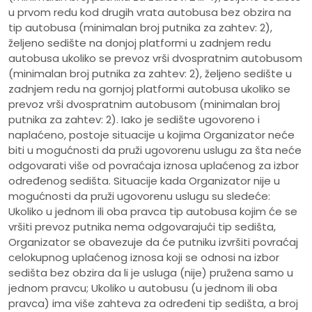
u prvom redu kod drugih vrata autobusa bez obzira na
tip autobusa (minimalan broj putnika za zahtev: 2),
željeno sedište na donjoj platformi u zadnjem redu
autobusa ukoliko se prevoz vrši dvospratnim autobusom
(minimalan broj putnika za zahtev: 2), željeno sedište u
zadnjem redu na gornjoj platformi autobusa ukoliko se
prevoz vrši dvospratnim autobusom (minimalan broj
putnika za zahtev: 2). Iako je sedište ugovoreno i
naplaćeno, postoje situacije u kojima Organizator neće
biti u mogućnosti da pruži ugovorenu uslugu za šta neće
odgovarati više od povraćaja iznosa uplaćenog za izbor
određenog sedišta. Situacije kada Organizator nije u
mogućnosti da pruži ugovorenu uslugu su sledeće:
Ukoliko u jednom ili oba pravca tip autobusa kojim će se
vršiti prevoz putnika nema odgovarajući tip sedišta,
Organizator se obavezuje da će putniku izvršiti povraćaj
celokupnog uplaćenog iznosa koji se odnosi na izbor
sedišta bez obzira da li je usluga (nije) pružena samo u
jednom pravcu; Ukoliko u autobusu (u jednom ili oba
pravca) ima više zahteva za određeni tip sedišta, a broj