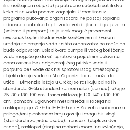
ili smeštajnom objektu) je potrebno sačekati sat ili dva
kako bi se voda ponovo zagrejala. U mestima iz
programa putovanja organizatora, ne postoji toplana
odnosno centralna topla voda, već bojleri koji greju vodu
(solarno ili pumpom) te je uvek moguć privremeni
nestanak tople i hladne vode korišćenjem ili kvarom
uređaja za grejanje vode za šta organizator ne može da
bude odgovoran. Usled kvara pumpe ili većeg korišćenja
vode moguće je da viši spratovi u pojedinim delovima
dana ostanu bez odgovarajućeg pritiska vode ili
potpuno bez vode dok niži spratovi istog smeštajnog
objekta imaju vodu na šta Organizator ne može da
utiče. - Dimenzije ležaja u Grčkoj se razlikuju od naših
standarda. Grčki standard za: normalan (samac) ležaj je
75-80 x 180-190 cm, francuski ležaj je 120-140 x 180-190
cm, pomoćni, uglavnom metalni ležaj ili fotelja na
rasklapanje je 70-90 x 180-190 cm. - Kreveti u sobama su
prilagođeni planiranom broju gostiju i mogu biti singl
(standardni za jednu osobu), francuski (dupli, za dve
osobe), rasklopivi (singli sa mehanizmom “na izvlačenje,