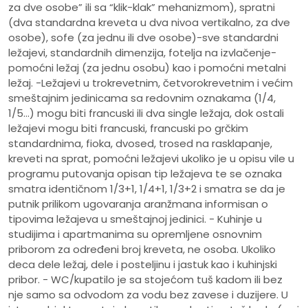
za dve osobe” ili sa “klik-klak” mehanizmom), spratni
(dva standardna kreveta u dva nivoa vertikalno, za dve
osobe), sofe (za jednu ili dve osobe)-sve standardni
ležajevi, standardnih dimenzija, fotelja na izvlačenje-
pomoćni ležaj (za jednu osobu) kao i pomoćni metalni
ležaj. -Ležajevi u trokrevetnim, četvorokrevetnim i većim
smeštajnim jedinicama sa redovnim oznakama (1/4,
1/5…) mogu biti francuski ili dva single ležaja, dok ostali
ležajevi mogu biti francuski, francuski po grčkim
standardnima, fioka, dvosed, trosed na rasklapanje,
kreveti na sprat, pomoćni ležajevi ukoliko je u opisu vile u
programu putovanja opisan tip ležajeva te se oznaka
smatra identičnom 1/3+1, 1/4+1, 1/3+2 i smatra se da je
putnik prilikom ugovaranja aranžmana informisan o
tipovima ležajeva u smeštajnoj jedinici. - Kuhinje u
studijima i apartmanima su opremljene osnovnim
priborom za određeni broj kreveta, ne osoba. Ukoliko
deca dele ležaj, dele i posteljinu i jastuk kao i kuhinjski
pribor. - WC/kupatilo je sa stojećom tuš kadom ili bez
nje samo sa odvodom za vodu bez zavese i duzijere. U