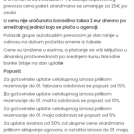
prevoza cena paket aranžmana se umanjuje za 25€ po
osobi.
U cenu nije ura
č
unata boravišna taksa 2 eur dnevno po
smeštajnoj jedinici koja se pla
ć
a u agenciji.
Polazak grupe autobuskim prevozom je dan ranije u
odnosu na datum početka smene iz tabele.
Cene su izražene u eurima, a plaćanje se vrši isključivo u
dinarskoj protivvrednosti po srednjem kursu Narodne
banke Srbije na dan upla
te
Popusti:
Za gotovinske uplate celokupnog iznosa prilikom
rezervacije do 01. februara odobrava se popust od 15%
Z
a gotovinske uplate celokupnog iznosa prilikom
rezervacije do 01. marta odobrava se popust od 10%
Za gotovinske uplate celokupnog iznosa prilikom
rezervacije do 01. maja odobrava se popust od 5%
Za uplate avansa od 50% od ukupne cene aranžmana
prilikom sklapanja ugovora, a ostatka iznosa do 01. maja,