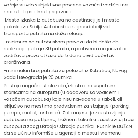
vožnje su vrlo subjektivne procene vozača i vodiča i ne
mogu biti predmet prigovora.
Mesto izlaska iz autobusa na destinaciji je i mesto
polaska za Srbiju. Autobusi su najneudobniji vid
transporta putnika na duže relacije.
-minimum na autobuskom prevozu da bi došlo do
realizacije puta je 30 putnika, u protivnom organizator
zadržava pravo otkaza do 5 dana pred početak
aranžmana,
-minimalan broj putnika za polazak iz Subotice, Novog
Sada i Beograda je 20 putnika.
Postoji mogućnost ulazaka/izlaska i na usputnim
stanicama na autoputu (u dogovoru sa vodičem i
vozačem autobusa) koje nisu navedene u tabeli, ali
isključivo na mestima predviđenim za stajanje (parking,
pumpa, motel, restoran). Zabranjeno je zaustavljanje
autobusa na petljama, kružnom toku ili u zaustavnoj traci
autoputa zbog ukrcaja/iskrcaja putnika. Putnik je DUŽAN
da se LIČNO informiše u agenciji o mestu i vremenu