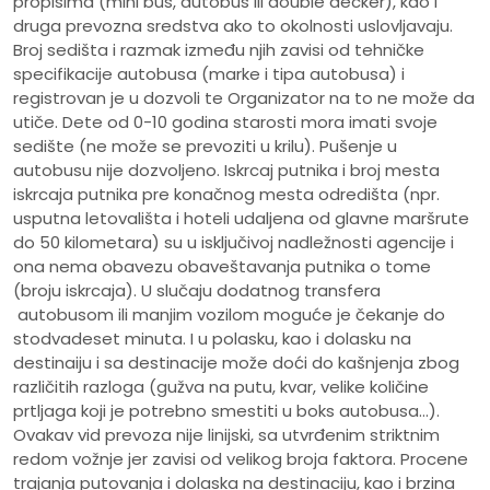
propisima (mini bus, autobus ili double decker), kao i
druga prevozna sredstva ako to okolnosti uslovljavaju.
Broj sedišta i razmak između njih zavisi od tehničke
specifikacije autobusa (marke i tipa autobusa) i
registrovan je u dozvoli te Organizator na to ne može da
utiče. Dete od 0-10 godina starosti mora imati svoje
sedište (ne može se prevoziti u krilu). Pušenje u
autobusu nije dozvoljeno. Iskrcaj putnika i broj mesta
iskrcaja putnika pre konačnog mesta odredišta (npr.
usputna letovališta i hoteli udaljena od glavne maršrute
do 50 kilometara) su u isključivoj nadležnosti agencije i
ona nema obavezu obaveštavanja putnika o tome
(broju iskrcaja). U slučaju dodatnog transfera
autobusom ili manjim vozilom moguće je čekanje do
stodvadeset minuta. I u polasku, kao i dolasku na
destinaiju i sa destinacije može doći do kašnjenja zbog
različitih razloga (gužva na putu, kvar, velike količine
prtljaga koji je potrebno smestiti u boks autobusa...).
Ovakav vid prevoza nije linijski, sa utvrđenim striktnim
redom vožnje jer zavisi od velikog broja faktora. Procene
trajanja putovanja i dolaska na destinaciju, kao i brzina