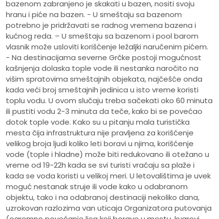
bazenom zabranjeno je skakati u bazen, nositi svoju
hranu i piće na bazen. - U smeštaju sa bazenom
potrebno je pridržavati se radnog vremena bazena i
kućnog reda. – U smeštaju sa bazenom i pool barom
vlasnik može usloviti korišćenje ležaljki naručenim pićem.
- Na destinacijama severne Grčke postoji mogućnost
kašnjenja dolaska tople vode ili nestanka naročito na
višim spratovima smeštajnih objekata, najčešće onda
kada veći broj smeštajnih jedinica u isto vreme koristi
toplu vodu. U ovom slučaju treba sačekati oko 60 minuta
ili pustiti vodu 2-3 minuta da teče, kako bi se povećao
dotok tople vode. Kako su u pitanju mala turistička
mesta čija infrastruktura nije pravljena za korišćenje
velikog broja ljudi koliko leti boravi u njima, korišćenje
vode (tople i hladne) može biti redukovano ili otežano u
vreme od 19-22h kada se svi turisti vraćaju sa plaže i
kada se voda koristi u velikoj meri. U letovalištima je uvek
moguć nestanak struje ili vode kako u odabranom
objektu, tako i na odabranoj destinaciji nekoliko dana,
uzrokovan razlozima van uticaja Organizatora putovanja
(ogromno povećanje lica koji borave u mestu, kvarovi,