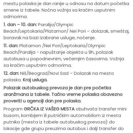
mestu polaska je dan ranije u odnosu na datum početka
smene iz tabele. Noćna vožnja sa kraćim usputnim
odmorima.
1. dan – 10. dan:
Paralija/Olympic
Beach/Leptokaria/Platamon/ Nei Pori – dolazak, smeštaj,
boravak na bazi izabrane usluge, noćenje.
11. dan:
Platamon /Nei Pori/Leptokaria/Olympic
Beach/Paralija - napuštanje objekta u 9h, polazak
autobusa u popodnevnim, večernjim časovima. Vožnja
sa kraćim usputnim odmorima.
12. dan:
Niš/Beograd/Novi Sad – Dolazak na mesto
polaska.
Kraj usluga.
Polazak autobuskog prevoza je dan pre po
č
etka
aranžmana iz tabele. Ta
č
no vreme polaska obavezno
proveriti u agenciji dan pre polaska.
Program
GRČKA IZ VAŠEG MESTA
obuhvata transfer mini
busom, kombijem ili putničkim automobilom iz mesta
putnika (mesta iz tabele autobuskog prevoza) do
lokacije gde grupu preuzima autobus i dalji transfer do