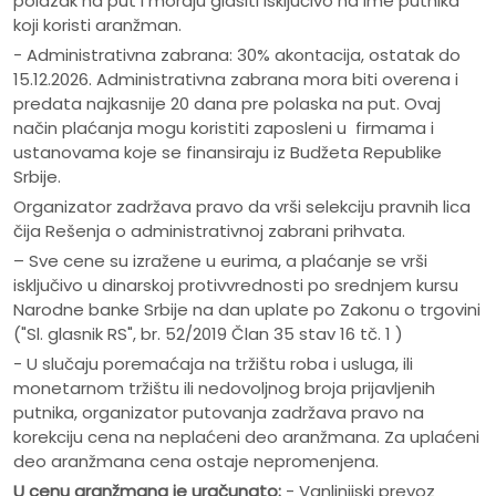
polazak na put i moraju glasiti isključivo na ime putnika
koji koristi aranžman.
- Administrativna zabrana: 30% akontacija, ostatak do
15.12.2026. Administrativna zabrana mora biti overena i
predata najkasnije 20 dana pre polaska na put. Ovaj
način plaćanja mogu koristiti zaposleni u firmama i
ustanovama koje se finansiraju iz Budžeta Republike
Srbije.
Organizator zadržava pravo da vrši selekciju pravnih lica
čija Rešenja o administrativnoj zabrani prihvata.
– Sve cene su izražene u eurima, a plaćanje se vrši
isključivo u dinarskoj protivvrednosti po srednjem kursu
Narodne banke Srbije na dan uplate po Zakonu o trgovini
("Sl. glasnik RS", br. 52/2019 Član 35 stav 16 tč. 1 )
- U slučaju poremaćaja na tržištu roba i usluga, ili
monetarnom tržištu ili nedovoljnog broja prijavljenih
putnika, organizator putovanja zadržava pravo na
korekciju cena na neplaćeni deo aranžmana. Za uplaćeni
deo aranžmana cena ostaje nepromenjena.
U cenu aranžmana je uračunato:
- Vanlinijski prevoz