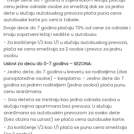
cenu jedne odrasle osobe za smeštaj dok se za jedno
dete u slučaju autobuskog prevoza plaća puna cena
autobuske karte po ceni iz tabele.
Dvoje dece do 7 godina plaćaju 70% od cene za odrasle i
imaju sopstveni ležaj i sedište u autobusu.
- Za korišćenje 1/2 kao 1/1 u slučaju autobuskog prevoza,
plaća se cena smeštaja za 2 osobe i prevoz za jednu
osobu.
Uslovi za decu do 0-7 godina – SEZONA:
- Jedno dete, do 7 godina u krevetu sa roditeljima (dve
punoplatežne osobe) – besplatno. - Jedno dete do 7
godina sa jednim roditeljem (jedna osoba) plaća punu
cenu aranžmana.
- Dva deteta se tretiraju kao jedna odrasla osoba u
slučaju najma apartmana bez prevoza. U slučaju
aranžmana sa autobuskim prevozom za svako dete
(bez obzira na uzrast) se plaća cena autobuske karte.
- Za korišćenje 1/2 kao 1/1 plaća se puna cena smeštaja
(za 2 osobe).