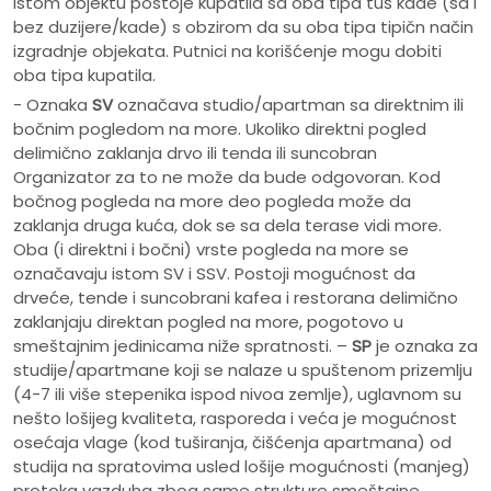
istom objektu postoje kupatila sa oba tipa tuš kade (sa i
bez duzijere/kade) s obzirom da su oba tipa tipičn način
izgradnje objekata. Putnici na korišćenje mogu dobiti
oba tipa kupatila.
- Oznaka
SV
označava studio/apartman sa direktnim ili
bočnim pogledom na more. Ukoliko direktni pogled
delimično zaklanja drvo ili tenda ili suncobran
Organizator za to ne može da bude odgovoran. Kod
bočnog pogleda na more deo pogleda može da
zaklanja druga kuća, dok se sa dela terase vidi more.
Oba (i direktni i bočni) vrste pogleda na more se
označavaju istom SV i SSV. Postoji mogućnost da
drveće, tende i suncobrani kafea i restorana delimično
zaklanjaju direktan pogled na more, pogotovo u
smeštajnim jedinicama niže spratnosti. –
SP
je oznaka za
studije/apartmane koji se nalaze u spuštenom prizemlju
(4-7 ili više stepenika ispod nivoa zemlje), uglavnom su
nešto lošijeg kvaliteta, rasporeda i veća je mogućnost
osećaja vlage (kod tuširanja, čišćenja apartmana) od
studija na spratovima usled lošije mogućnosti (manjeg)
protoka vazduha zbog same strukture smeštajne