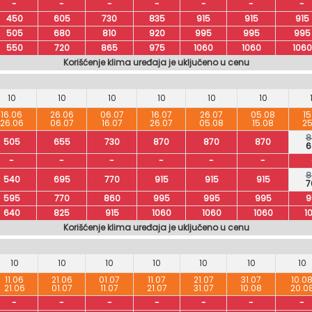
-
-
-
-
-
-
-
450
605
730
835
915
915
915
505
680
810
920
995
995
995
550
720
865
975
1060
1060
1060
Korišćenje klima uređaja je uključeno u cenu
10
10
10
10
10
10
16.06
26.06
06.07
16.07
26.07
05.08
15
26.06
06.07
16.07
26.07
05.08
15.08
25
8
505
655
730
870
870
870
6
-
-
-
-
-
-
8
540
695
770
915
915
915
7
595
770
860
995
995
995
9
640
825
915
1060
1060
1060
1
Korišćenje klima uređaja je uključeno u cenu
10
10
10
10
10
10
10
11.06
21.06
01.07
11.07
21.07
31.07
10.0
21.06
01.07
11.07
21.07
31.07
10.08
20.0
-
-
-
-
-
-
-