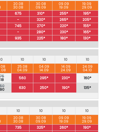
8
20.08
30.08
09.09
19.09
8
30.08
09.09
19.09
29.09
675
310*
255*
195*
-
320*
265*
205*
745
270*
220*
155*
-
280*
230*
165*
935
225*
180*
130*
10
10
10
10
10
.08
25.08
04.09
14.09
24.09
.08
04.09
14.09
24.09
04.10
75
560
295*
230*
160*
18
50
630
250*
190*
135*
90
10
10
10
10
8
20.08
30.08
09.09
19.09
8
30.08
09.09
19.09
29.09
735
325*
260*
190*