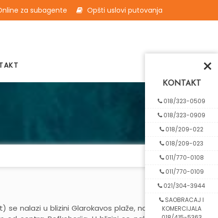
nline za subagente
Opšti uslovi putovanja
×
TAKT
KONTAKT
018/323-0509
018/323-0909
018/209-022
018/209-023
011/770-0108
011/770-0109
021/304-3944
SAOBRACAJ I
rt) se nalazi u blizini Glarokavos plaže, na oko
KOMERCIJALA
018/415-5363