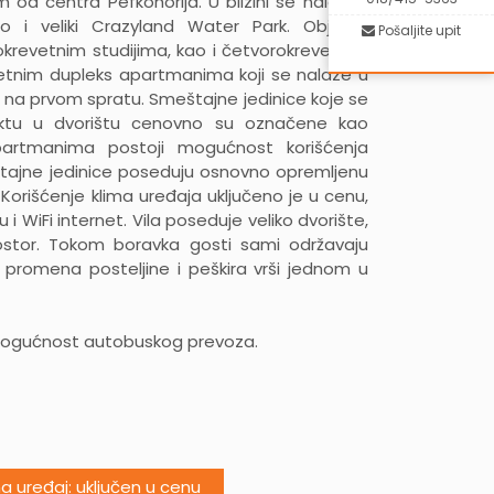
od centra Pefkohorija. U blizini se nalaze i
o i veliki Crazyland Water Park. Objekat
Pošaljite upit
okrevetnim studijima, kao i četvorokrevetnim
tnim dupleks apartmanima koji se nalaze u
 i na prvom spratu. Smeštajne jedinice koje se
ktu u dvorištu cenovno su označene kao
partmanima postoji mogućnost korišćenja
ajne jedinice poseduju osnovno opremljenu
V. Korišćenje klima uređaja uključeno je u cenu,
i WiFi internet. Vila poseduje veliko dvorište,
ostor. Tokom boravka gosti sami održavaju
 promena posteljine i peškira vrši jednom u
 mogućnost autobuskog prevoza.
ma uređaj: uključen u cenu