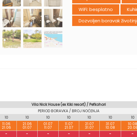
WiFi: besplatno
Kuhi
Dozvoljen boravak životin
Vila Nick House (ex Kiki resort) / Pefkohori
PERIOD BORAVKA / BROJ NOĆENJA
10
10
10
10
10
10
10
11.06
21.06
01.07
11.07
21.07
31.07
10.0
21.06
01.07
11.07
21.07
31.07
10.08
20.0
-
-
-
-
-
-
-