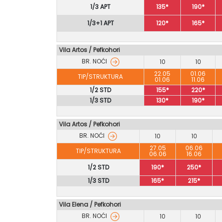
1/3 APT
135*
190*
1/3+1 APT
120*
165*
Vila Artos / Pefkohori
BR. NOĆI
10
10
22.05
01.06
TIP/STRUKTURA
01.06
11.06
1/2 STD
155*
220*
1/3 STD
130*
190*
Vila Artos
/
Pefkohori
BR. NOĆI
10
10
27.05
06.06
TIP/STRUKTURA
06.06
16.06
1/2 STD
190*
250*
1/3 STD
165*
215*
Vila Elena / Pefkohori
BR. NOĆI
10
10