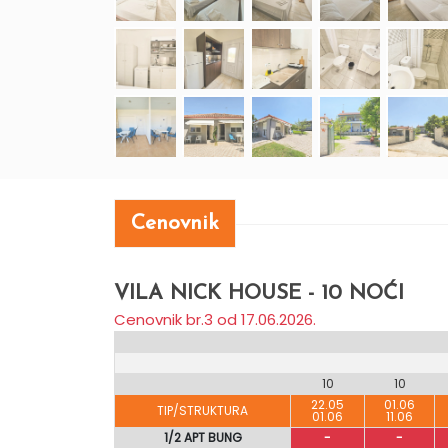
Cenovnik
VILA NICK HOUSE - 10 NOĆI
Cenovnik br.3 od 17.06.2026.
10
10
22.05
01.06
TIP/STRUKTURA
01.06
11.06
1/2 APT BUNG
-
-