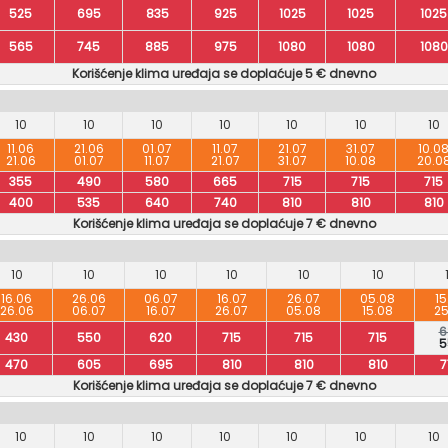
525
695
835
925
1025
1025
1025
565
745
885
975
1080
1080
1080
Korišćenje klima uređaja se doplaćuje 5 € dnevno
10
10
10
10
10
10
10
11.06
21.06
01.07
11.07
21.07
31.07
10.0
21.06
01.07
11.07
21.07
31.07
10.08
20.0
355
490
580
665
715
715
715
400
535
640
740
810
810
810
Korišćenje klima uređaja se doplaćuje 7 € dnevno
10
10
10
10
10
10
16.06
26.06
06.07
16.07
26.07
05.08
15
26.06
06.07
16.07
26.07
05.08
15.08
25
6
430
550
620
715
715
715
5
470
605
695
810
810
810
7
Korišćenje klima uređaja se doplaćuje 7 € dnevno
10
10
10
10
10
10
10