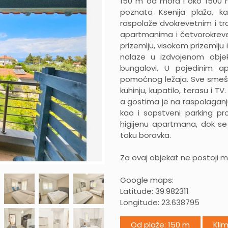
150 m od mora i oko 1500 m 
poznata Ksenija plaža, ka
raspolaže dvokrevetnim i tr
apartmanima i četvorokreve
prizemlju, visokom prizemlju
nalaze u izdvojenom obje
bungalovi. U pojedinim a
pomoćnog ležaja. Sve smešt
kuhinju, kupatilo, terasu i T
a gostima je na raspolaganju 
kao i sopstveni parking pr
higijenu apartmana, dok se
toku boravka.
Za ovaj objekat ne postoji
Google maps:
Latitude: 39.982311
Longitude: 23.638795
Od plaže: 150 m
Kli