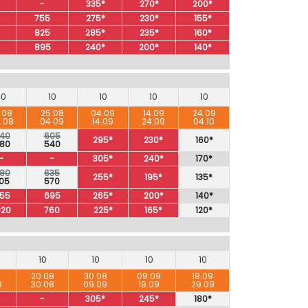
-
335*
270*
200*
755
275*
230*
155*
825
285*
235*
160*
895
240*
200*
140*
10
10
10
10
10
.08
25.08
04.09
14.09
24.09
.08
04.09
14.09
24.09
04.10
40
605
295*
230*
160*
80
540
-
-
305*
240*
170*
80
635
255*
195*
135*
05
570
55
695
265*
200*
140*
020
760
225*
165*
120*
10
10
10
10
8
20.08
30.08
09.09
19.09
8
30.08
09.09
19.09
29.09
-
305*
245*
180*