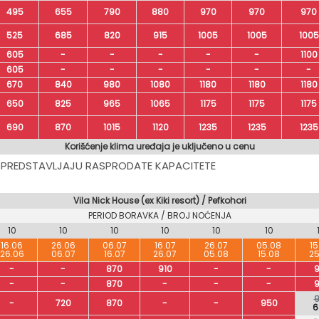
495
655
790
880
970
970
970
525
685
820
915
1005
1005
1005
605
-
-
-
-
-
1100
605
-
-
-
-
-
-
670
840
980
1080
1180
1180
1180
650
825
965
1065
1175
1175
1175
690
870
1015
1120
1235
1235
1235
Korišćenje klima uređaja je uključeno u cenu
 PREDSTAVLJAJU RASPRODATE KAPACITETE
Vila Nick House (ex Kiki resort) / Pefkohori
PERIOD BORAVKA / BROJ NOĆENJA
10
10
10
10
10
10
16.06
26.06
06.07
16.07
26.07
05.08
15
26.06
06.07
16.07
26.07
05.08
15.08
25
-
-
870
910
-
-
9
-
-
870
-
-
-
9
9
-
720
870
-
-
950
6