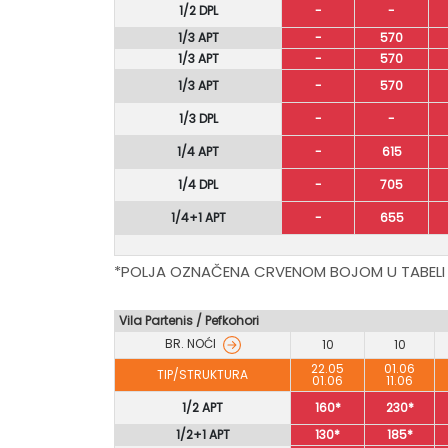
1/2 DPL
-
-
1/3 APT
-
570
1/3 APT
-
570
1/3 APT
-
570
1/3 DPL
-
-
1/4 APT
-
615
1/4 DPL
-
705
1/4+1 APT
-
655
*POLJA OZNAČENA CRVENOM BOJOM U TABELI
Vila Partenis / Pefkohori
BR. NOĆI
10
10
22.05
01.06
TIP/STRUKTURA
01.06
11.06
1/2 APT
160*
230*
1/2+1 APT
130*
185*