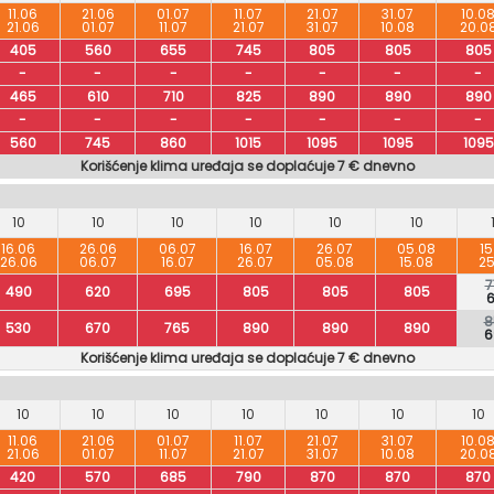
11.06
21.06
01.07
11.07
21.07
31.07
10.0
21.06
01.07
11.07
21.07
31.07
10.08
20.0
405
560
655
745
805
805
805
-
-
-
-
-
-
-
465
610
710
825
890
890
890
-
-
-
-
-
-
-
560
745
860
1015
1095
1095
1095
Korišćenje klima uređaja se doplaćuje 7 € dnevno
10
10
10
10
10
10
16.06
26.06
06.07
16.07
26.07
05.08
15
26.06
06.07
16.07
26.07
05.08
15.08
25
7
490
620
695
805
805
805
6
8
530
670
765
890
890
890
6
Korišćenje klima uređaja se doplaćuje 7 € dnevno
10
10
10
10
10
10
10
11.06
21.06
01.07
11.07
21.07
31.07
10.0
21.06
01.07
11.07
21.07
31.07
10.08
20.0
420
570
685
790
870
870
870