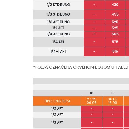
1/2 STD BUNG
-
430
1/3 STD BUNG
-
455
1/3 APT BUNG
-
525
1/3 APT
-
525
1/4 APT BUNG
-
585
1/4 APT
-
575
1/4+1 APT
-
615
*POLJA OZNAČENA CRVENOM BOJOM U TABELI
10
10
27.05
06.06
TIP/STRUKTURA
06.06
16.06
1/2 APT
-
-
1/2 APT
-
-
1/2 APT
-
-