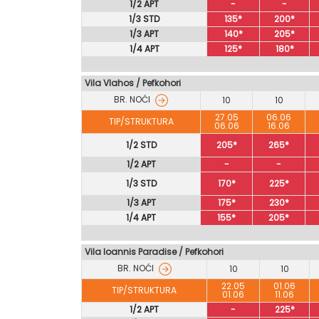
1/2 APT
-
-
1/3 STD
135*
200*
1/3 APT
140*
205*
1/4 APT
125*
180*
Vila Vlahos
/
Pefkohori
BR. NOĆI
10
10
27.05
06.06
TIP/STRUKTURA
06.06
16.06
1/2 STD
205*
265*
1/2 APT
-
-
1/3 STD
170*
225*
1/3 APT
175*
230*
1/4 APT
155*
205*
Vila Ioannis Paradise / Pefkohori
BR. NOĆI
10
10
22.05
01.06
TIP/STRUKTURA
01.06
11.06
1/2 APT
-
225*