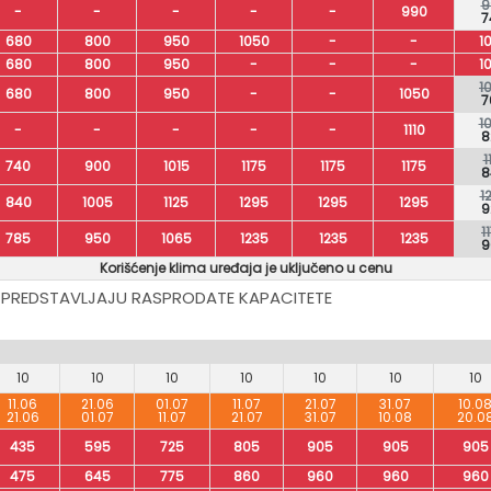
9
-
-
-
-
-
990
7
680
800
950
1050
-
-
1
680
800
950
-
-
-
1
1
680
800
950
-
-
1050
7
1
-
-
-
-
-
1110
8
1
740
900
1015
1175
1175
1175
8
1
840
1005
1125
1295
1295
1295
9
1
785
950
1065
1235
1235
1235
9
Korišćenje klima uređaja je uključeno u cenu
 PREDSTAVLJAJU RASPRODATE KAPACITETE
10
10
10
10
10
10
10
11.06
21.06
01.07
11.07
21.07
31.07
10.0
21.06
01.07
11.07
21.07
31.07
10.08
20.0
435
595
725
805
905
905
905
475
645
775
860
960
960
960