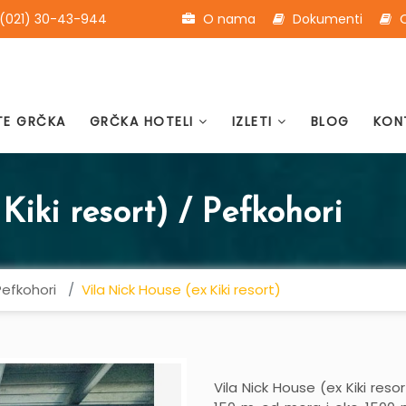
(021) 30-43-944
O nama
Dokumenti
O
TE GRČKA
GRČKA HOTELI
IZLETI
BLOG
KON
Kiki resort) / Pefkohori
Pefkohori
Vila Nick House (ex Kiki resort)
Vila Nick House (ex Kiki reso