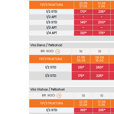
22.05
01.06
TIP/STRUKTURA
01.06
11.06
1/2 STD
170*
235*
1/2 APT
-
-
1/3 STD
145*
200*
1/3 APT
-
-
1/4 APT
120*
175*
Vila Elena
/
Pefkohori
BR. NOĆI
10
10
27.05
06.06
TIP/STRUKTURA
06.06
16.06
1/2 STD
210*
260*
1/3 STD
175*
225*
Vila Vlahos / Pefkohori
BR. NOĆI
10
10
22.05
01.06
TIP/STRUKTURA
01.06
11.06
1/2 STD
165*
235*