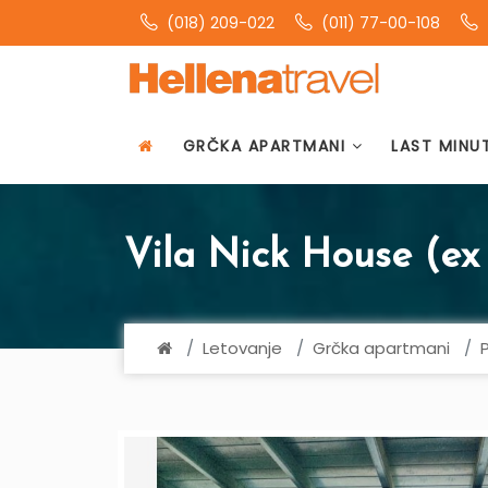
(018) 209-022
(011) 77-00-108
GRČKA APARTMANI
LAST MINU
Vila Nick House (ex 
Letovanje
Grčka apartmani