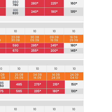
860
280*
225*
160*
780
910
240*
190*
135*
820
10
10
10
10
8
20.08
30.08
09.09
19.09
8
30.08
09.09
19.09
29.09
590
295*
245*
180*
670
255*
200*
145*
10
10
10
10
10
.08
25.08
04.09
14.09
24.09
.08
04.09
14.09
24.09
04.10
85
485
275*
215*
150*
50
75
565
235*
180*
130*
10
10
10
10