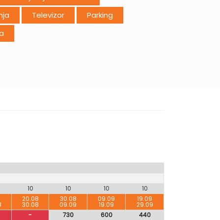
nja
Televizor
Parking
ja
10
10
10
10
8
20.08
30.08
09.09
19.09
8
30.08
09.09
19.09
29.09
-
730
600
440