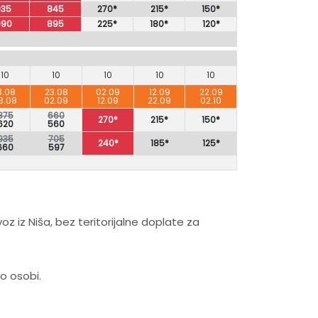
935
845
270*
215*
150*
990
895
225*
180*
120*
10
10
10
10
10
3.08
23.08
02.09
12.09
22.09
3.08
02.09
12.09
22.09
02.10
875
660
270*
215*
150*
620
560
935
705
240*
185*
125*
660
597
iz Niša, bez teritorijalne doplate za
o osobi.