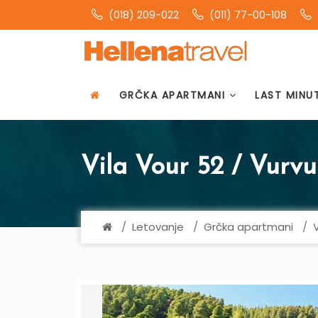
(018) 209-022
(011) 77-00-108
GRČKA APARTMANI
LAST MINU
Vila Vour 52 / Vurvu
Letovanje
Grčka apartmani