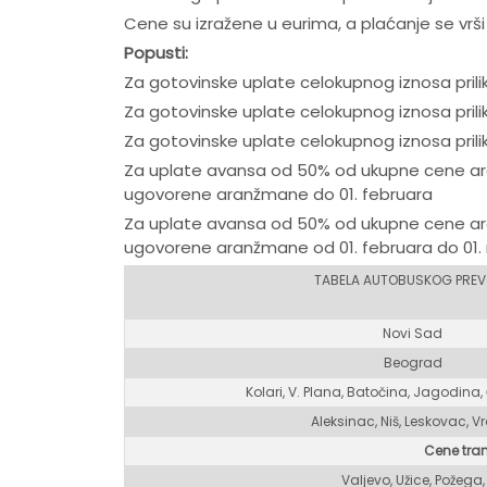
Cene su izražene u eurima, a plaćanje se vrši
Popusti:
Za gotovinske uplate celokupnog iznosa pril
Za gotovinske uplate celokupnog iznosa pril
Za gotovinske uplate celokupnog iznosa pril
Za uplate avansa od 50% od ukupne cene ara
ugovorene aranžmane do 01. februara
Za uplate avansa od 50% od ukupne cene ara
ugovorene aranžmane od 01. februara do 01.
TABELA AUTOBUSKOG PRE
Novi Sad
Beograd
Kolari, V. Plana, Batočina, Jagodina, 
Aleksinac, Niš, Leskovac, V
Cene tra
Valjevo, Užice, Požega,