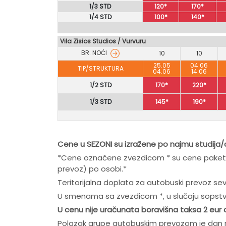
1/3 STD
120*
170*
1/4 STD
100*
140*
Vila Zisios Studios
/
Vurvuru
BR. NOĆI
10
10
25.05
04.06
TIP/STRUKTURA
04.06
14.06
1/2 STD
170*
220*
1/3 STD
145*
190*
Cene u SEZONI su izražene po najmu studija
*Cene označene zvezdicom * su cene paket ar
prevoz) po osobi.*
Teritorijalna doplata za autobuski prevoz se
U smenama sa zvezdicom *, u slučaju sopst
U cenu nije uračunata boravišna taksa 2 eur d
Polazak grupe autobuskim prevozom je dan 