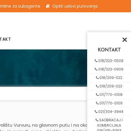
nline za subagente
Opšti uslovi putovanja
×
TAKT
KONTAKT
018/323-0509
018/323-0909
018/209-022
018/209-023
011/770-0108
011/770-0109
021/304-3944
SAOBRACAJ I
valištu Vurvuru, na glavnom putu i na oko 950
KOMERCIJALA
018/415-5363