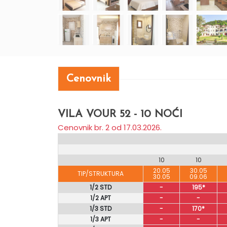
Cenovnik
VILA VOUR 52 - 10 NOĆI
Cenovnik br. 2 od 17.03.2026.
10
10
20.05
30.05
TIP/STRUKTURA
30.05
09.06
1/2 STD
-
195*
1/2 APT
-
-
1/3 STD
-
170*
1/3 APT
-
-