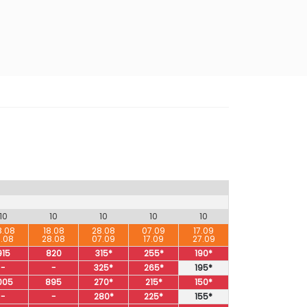
10
10
10
10
10
8.08
18.08
28.08
07.09
17.09
8.08
28.08
07.09
17.09
27.09
915
820
315*
255*
190*
-
-
325*
265*
195*
005
895
270*
215*
150*
-
-
280*
225*
155*