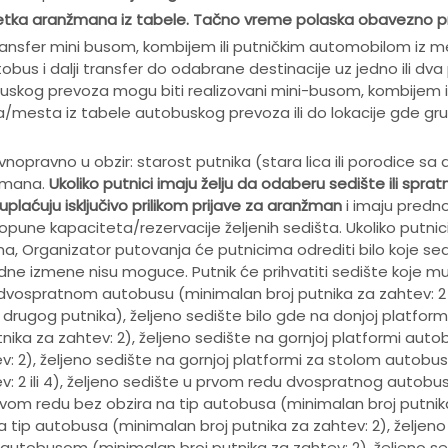
etka aranžmana iz tabele. Ta
č
no vreme polaska obavezno pro
nsfer mini busom, kombijem ili putničkim automobilom iz 
us i dalji transfer do odabrane destinacije uz jedno ili dva
kog prevoza mogu biti realizovani mini-busom, kombijem il
/mesta iz tabele autobuskog prevoza ili do lokacije gde gr
vnopravno u obzir: starost putnika (stara lica ili porodice 
nžmana.
Ukoliko putnici imaju želju da odaberu sedište ili sp
uplaćuju isključivo prilikom prijave za aranžman
i imaju predno
pune kapaciteta/rezervacije željenih sedišta. Ukoliko putni
, Organizator putovanja će putnicima odrediti bilo koje sed
izmene nisu moguce. Putnik će prihvatiti sedište koje mu 
vospratnom autobusu (minimalan broj putnika za zahtev: 2 il
drugog putnika), željeno sedište bilo gde na donjoj platformi
a za zahtev: 2), željeno sedište na gornjoj platformi autob
 2), željeno sedište na gornjoj platformi za stolom autobus
 2 ili 4), željeno sedište u prvom redu dvospratnog autobus
 prvom redu bez obzira na tip autobusa (minimalan broj putnika
 tip autobusa (minimalan broj putnika za zahtev: 2), željeno
autobusom (minimalan broj putnika za zahtev: 2), željeno se