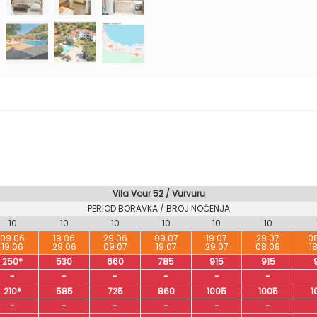
Vila Vour 52 / Vurvuru
PERIOD BORAVKA / BROJ NOĆENJA
10
10
10
10
10
10
09.06
19.06
29.06
09.07
19.07
29.07
0
19.06
29.06
09.07
19.07
29.07
08.08
1
250*
530
660
785
915
915
-
-
-
-
-
-
210*
585
725
860
1005
1005
1
-
-
-
-
-
-