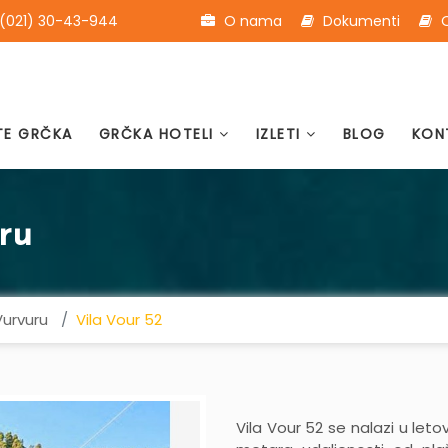
(021) 30-43-944
O nama
Dokumenti
O
TE GRČKA
GRČKA HOTELI
IZLETI
BLOG
KON
ru
Vurvuru
Vila Vour 52
Vila Vour 52
se nalazi u leto