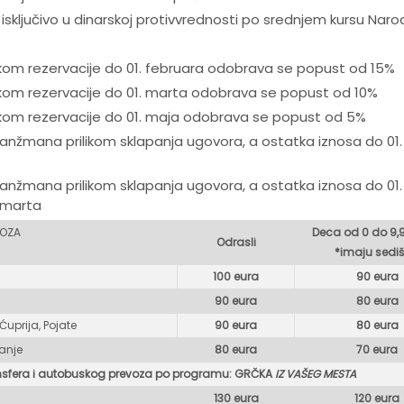
 isključivo u dinarskoj protivvrednosti po srednjem kursu Nar
ikom rezervacije do 01. februara odobrava se popust od 15%
ikom rezervacije do 01. marta odobrava se popust od 10%
ikom rezervacije do 01. maja odobrava se popust od 5%
nžmana prilikom sklapanja ugovora, a ostatka iznosa do 01
nžmana prilikom sklapanja ugovora, a ostatka iznosa do 01
 marta
VOZA
Deca od 0 do 9,
Odrasli
*imaju sediš
100 eura
90 eura
90 eura
80 eur
a
Ćuprija, Pojate
90 eura
80 eura
ranje
80 eura
70 eura
nsfera i autobuskog prevoza po programu: GR
ČKA
IZ VAŠEG MESTA
130 eura
120 eura