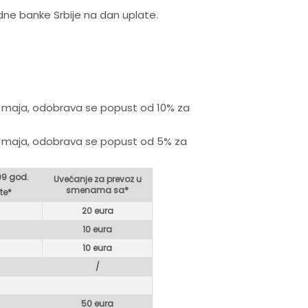
odne banke Srbije na dan uplate.
. maja, odobrava se popust od 10% za
. maja, odobrava se popust od 5% za
99 god.
Uvećanje za prevoz u
smenama sa*
te*
20 eura
10 eura
10 eura
/
50 eura