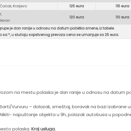
 Čačak, Kraljevo
125 eura
115 eura
r,
120 eura
110 eura
uševac
grupe je dan ranije u odnosu na datum početka smene, iz tabele.
 sa *, u
slučaju sopstvenog prevoza cena se umanjuje za 25 eura.
evozom na mestu polaska je dan ranije u odnosu na datum p
arti/Vurvuru – dolazak, smeštaj, boravak na bazi izabrane u
ikiti- napuštanje objekta u 9h, polazak autobusa u popodn
mesto polaska.
Kraj usluga.