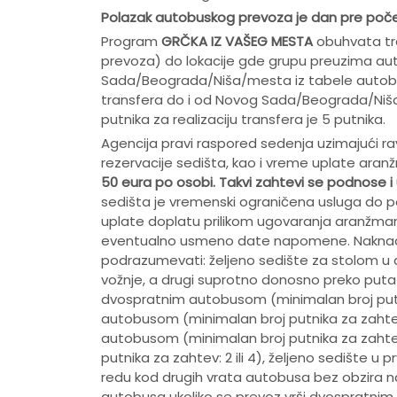
Polazak autobuskog prevoza je dan pre po
č
Program
GRČKA IZ VAŠEG MESTA
obuhvata tra
prevoza) do lokacije gde grupu preuzima autob
Sada/Beograda/Niša/mesta iz tabele autobus
transfera do i od Novog Sada/Beograda/Niša
putnika za realizaciju transfera je 5 putnika.
Agencija pravi raspored sedenja uzimajući ra
rezervacije sedišta, kao i vreme uplate ara
50 eura po osobi.
Takvi zahtevi se podnose i 
sedišta je vremenski ograničena usluga do po
uplate doplatu prilikom ugovaranja aranžmana
eventualno usmeno date napomene. Naknadne 
podrazumevati: željeno sedište za stolom u d
vožnje, a drugi suprotno donosno preko puta 
dvospratnim autobusom (minimalan broj putnik
autobusom (minimalan broj putnika za zahtev:
autobusom (minimalan broj putnika za zahtev:
putnika za zahtev: 2 ili 4), željeno sedište u
redu kod drugih vrata autobusa bez obzira na
autobusa ukoliko se prevoz vrši dvospratnim 