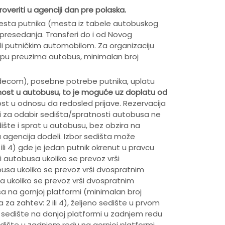
veriti u agenciji dan pre polaska.
mesta putnika (mesta iz tabele autobuskog
 presedanja. Transferi do i od Novog
i putničkim automobilom. Za organizaciju
upu preuzima autobus, minimalan broj
sa decom), posebne potrebe putnika, uplatu
ratnost u autobusu, to je moguće uz doplatu od
st u odnosu da redosled prijave. Rezervacija
ci za odabir sedišta/spratnosti autobusa ne
ište i sprat u autobusu, bez obzira na
agencija dodeli. Izbor sedišta može
i 4) gde je jedan putnik okrenut u pravcu
 autobusa ukoliko se prevoz vrši
usa ukoliko se prevoz vrši dvospratnim
a ukoliko se prevoz vrši dvospratnim
a na gornjoj platformi (minimalan broj
 za zahtev: 2 ili 4), željeno sedište u prvom
 sedište na donjoj platformi u zadnjem redu
dište u zadnjem redu na gornjoj platformi