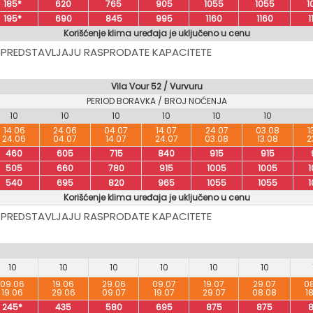
185*
620
765
905
1055
1055
1
195*
690
845
995
1160
1160
1
Korišćenje klima uređaja je uključeno u cenu
 PREDSTAVLJAJU RASPRODATE KAPACITETE
Vila Vour 52 / Vurvuru
PERIOD BORAVKA / BROJ NOĆENJA
10
10
10
10
10
10
14.06
24.06
04.07
14.07
24.07
03.08
1
24.06
04.07
14.07
24.07
03.08
13.08
2
460
605
715
840
915
915
505
660
780
915
1005
1005
1
540
695
820
965
1055
1055
1
Korišćenje klima uređaja je uključeno u cenu
 PREDSTAVLJAJU RASPRODATE KAPACITETE
10
10
10
10
10
10
09.06
19.06
29.06
09.07
19.07
29.07
0
19.06
29.06
09.07
19.07
29.07
08.08
1
245*
435
580
695
875
875