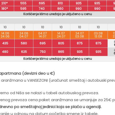
210*
555
695
810
935
935
180*
595
740
860
990
990
Korišćenje klima uređaja je uključeno u cenu
10
10
10
10
10
10
14.06
24.06
04.07
14.07
24.07
03.08
1
24.06
04.07
14.07
24.07
03.08
13.08
2
435
580
695
805
875
875
480
625
750
865
935
935
Korišćenje klima uređaja je uključeno u cenu
/apartmana (devizni deo u
€)
anžmana u VANSEZONI (uračunat smeštaj i autobuski prevoz 
verno od Niša se nalazi u tabeli autobuskog prevoza.
venog prevoza cena paket aranžmana se umanjuje za 25€ p
nevno po smeštajnoj jedinici koja se plaća u agenciji.
ranije u odnosu na datum početka smene iz tabele.