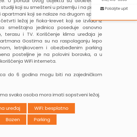
že. U ponudi ovog objekta su dvokrevetni,
 studiji koji su smešteni u prizemlju i na prvom
Pošaljite upit
ni apartmani koji se nalaze na drugom spratu.
tvrti ležaj je fioka-krevet koji se izvlači iz
ka smeštajna jedinica poseduje osnovno
o, terasu i TV. Korišćenje klima uređaja je
partmana Gostima su na raspolaganju lepo
nom, letnjikovcem i obezbeđenim parking
ena posteljine je na polovini boravka, a u
korišćenja WiFi interneta.
eca do 6 godina mogu biti na zajedničkom
ma svaka osoba mora imati sopstveni ležaj.
ma uređaj
WiFi: besplatno
Bazen
Parking