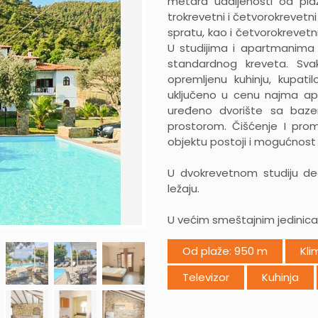
metara udaljenosti od pla
trokrevetni i četvorokrevetni
spratu, kao i četvorokrevet
U studijima i apartmanima če
standardnog kreveta. Sva
opremljenu kuhinju, kupatil
uključeno u cenu najma a
uređeno dvorište sa baze
prostorom. Čišćenje I prom
objektu postoji i mogućnost 
U dvokrevetnom studiju d
ležaju.
U većim smeštajnim jedinica
Od plaže: 950 m
Kli
Televizor
Kuhinja