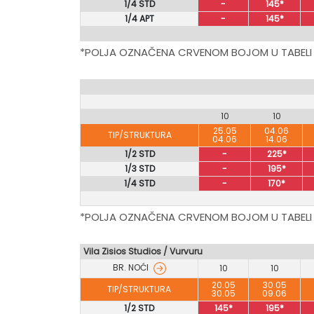
1/4 STD
-
145*
1/4 APT
-
145*
*POLJA OZNAČENA CRVENOM BOJOM U TABELI
10
10
25.05
04.06
TIP/STRUKTURA
04.06
14.06
1/2 STD
-
225*
1/3 STD
-
195*
1/4 STD
-
170*
*POLJA OZNAČENA CRVENOM BOJOM U TABELI
Vila Zisios Studios / Vurvuru
BR. NOĆI
10
10
20.05
30.05
TIP/STRUKTURA
30.05
09.06
1/2 STD
145*
195*