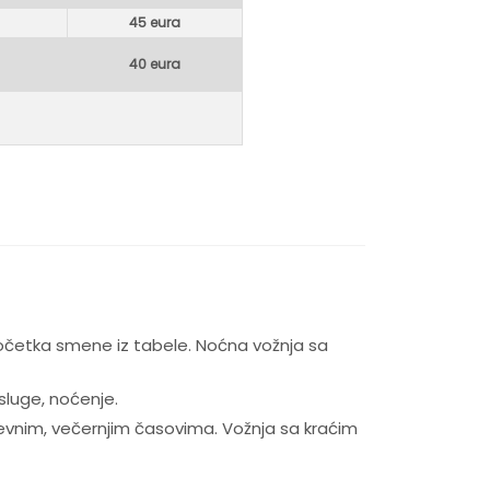
45 eura
40 eura
očetka smene iz tabele. Noćna vožnja sa
sluge, noćenje.
evnim, večernjim časovima. Vožnja sa kraćim