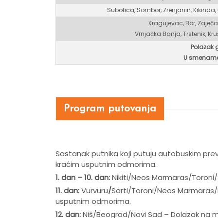
Subotica, Sombor, Zrenjanin, Kikinda,
Kragujevac, Bor, Zaječa
Vrnjačka Banja, Trstenik, Kr
Polazak 
U smenama
Program putovanja
Sastanak putnika koji putuju autobuskim pr
kraćim usputnim odmorima.
1. dan – 10. dan:
Nikiti/Neos Marmaras/Toroni/S
11. dan:
Vurvuru
/
Sarti/Toroni/Neos Marmaras/N
usputnim odmorima.
12. dan:
Niš/Beograd/Novi Sad – Dolazak na 