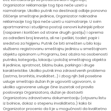
Organizator reklamacije tog tipa neće uzeti u
razmatranje. Ukoliko putnik na destinaciji odbije ponovno
čišćenje smeštajne jedinice, Organizator naknadne
reklamacije tog tipa neće uzeti u razmatranje. U svim
apartmanima i studijima postoji osnovni kuhinjski pribor
(rasparen i korišćen od strane drugih gostiju) i oprema
za određeni broj kreveta, ali ne i peškiri, toalet papir i
sredstva za higijenu. Putnik će biti smešten u bilo koju
službeno registrovanu smeštajnu jedinicu u smeštajnom
objektu opisanom u Programu, bez obzira na osobenosti
putnika, kategoriju, lokaciju i položaj smeštajnog objekta
ili jedinice, spratnost, blizinu buke, parkinga i druge
karakteristike. Ukoliko putnik ima zdravstvenih problema
(astma, bronhitis, invaliditet...) i zbog njih želi posebne
usluge smeštaja dužan ih je ugovoriti ugovorom, a
ukoliko ugovorene usluge čine izuzetak od pravila
poslovanja Organizatora, dužan je dostaviti
Organizatoru zdravstvenu dokumentaciju (otpusnu listu
iz bolnice, dokaz o stepenu invaliditeta..) kako bi
Organizator procenio da li je u mogućnosti da kvalitetno