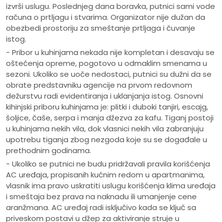
izvrši uslugu. Poslednjeg dana boravka, putnici sami vode
računa o prtljagu i stvarima. Organizator nije dužan da
obezbedi prostoriju za smeštanje prtljaga i čuvanje
istog.
- Pribor u kuhinjama nekada nije kompletan i desavaju se
oštećenja opreme, pogotovo u odmaklim smenama u
sezoni. Ukoliko se uoče nedostaci, putnici su dužni da se
obrate predstavniku agencije na prvom redovnom
dežurstvu radi evidentiranja i uklanjanja istog. Osnovni
kihinjski priboru kuhinjama je: plitki i duboki tanjiri, escajg,
šoljice, čaše, serpa i manja džezva za kafu. Tiganj postoji
u kuhinjama nekih vila, dok vlasnici nekih vila zabranjuju
upotrebu tiganja zbog nezgoda koje su se događale u
prethodnim godinama.
- Ukoliko se putnici ne budu pridržavali pravila korišćenja
AC uređaja, propisanih kućnim redom u apartmanima,
vlasnik ima pravo uskratiti uslugu korišćenja klima uređaja
i smeštaja bez prava na naknadu ili umanjenje cene
aranžmana. AC uređaj radi isključivo kada se ključ sa
priveskom postavi u džep za aktiviranje struje u