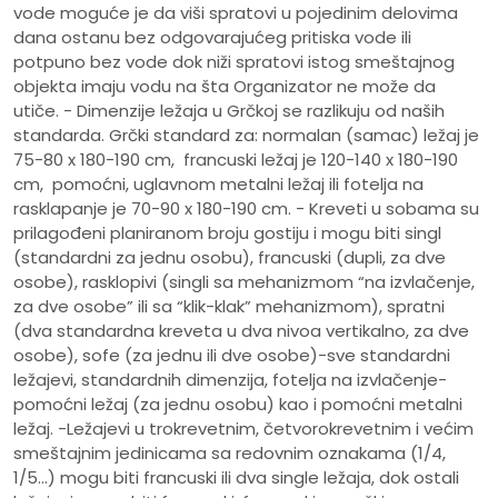
vode moguće je da viši spratovi u pojedinim delovima
dana ostanu bez odgovarajućeg pritiska vode ili
potpuno bez vode dok niži spratovi istog smeštajnog
objekta imaju vodu na šta Organizator ne može da
utiče. - Dimenzije ležaja u Grčkoj se razlikuju od naših
standarda. Grčki standard za: normalan (samac) ležaj je
75-80 x 180-190 cm, francuski ležaj je 120-140 x 180-190
cm, pomoćni, uglavnom metalni ležaj ili fotelja na
rasklapanje je 70-90 x 180-190 cm. - Kreveti u sobama su
prilagođeni planiranom broju gostiju i mogu biti singl
(standardni za jednu osobu), francuski (dupli, za dve
osobe), rasklopivi (singli sa mehanizmom “na izvlačenje,
za dve osobe” ili sa “klik-klak” mehanizmom), spratni
(dva standardna kreveta u dva nivoa vertikalno, za dve
osobe), sofe (za jednu ili dve osobe)-sve standardni
ležajevi, standardnih dimenzija, fotelja na izvlačenje-
pomoćni ležaj (za jednu osobu) kao i pomoćni metalni
ležaj. -Ležajevi u trokrevetnim, četvorokrevetnim i većim
smeštajnim jedinicama sa redovnim oznakama (1/4,
1/5…) mogu biti francuski ili dva single ležaja, dok ostali