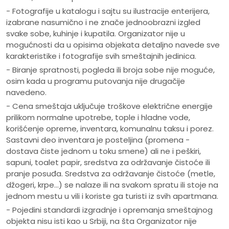
- Fotografije u katalogu i sajtu su ilustracije enterijera,
izabrane nasumično i ne znače jednoobrazni izgled
svake sobe, kuhinje i kupatila. Organizator nije u
mogućnosti da u opisima objekata detaljno navede sve
karakteristike i fotografije svih smeštajnih jedinica.
- Biranje spratnosti, pogleda ili broja sobe nije moguće,
osim kada u programu putovanja nije drugačije
navedeno.
- Cena smeštaja uključuje troškove električne energije
prilikom normalne upotrebe, tople i hladne vode,
korišćenje opreme, inventara, komunalnu taksu i porez.
Sastavni deo inventara je posteljina (promena -
dostava čiste jednom u toku smene) ali ne i peškiri,
sapuni, toalet papir, sredstva za održavanje čistoće ili
pranje posuđa. Sredstva za održavanje čistoće (metle,
džogeri, krpe...) se nalaze ili na svakom spratu ili stoje na
jednom mestu u vili i koriste ga turisti iz svih apartmana.
- Pojedini standardi izgradnje i opremanja smeštajnog
objekta nisu isti kao u Srbiji, na šta Organizator nije