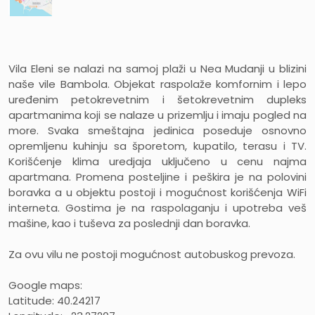
Vila Eleni
se nalazi na samoj plaži u Nea Mudanji u blizini
naše vile Bambola. Objekat raspolaže komfornim i lepo
uređenim petokrevetnim i šetokrevetnim dupleks
apartmanima koji se nalaze u prizemlju i imaju pogled na
more. Svaka smeštajna jedinica poseduje osnovno
opremljenu kuhinju sa šporetom, kupatilo, terasu i TV.
Korišćenje klima uredjaja uključeno u cenu najma
apartmana. Promena posteljine i peškira je na polovini
boravka a u objektu postoji i mogućnost korišćenja WiFi
interneta. Gostima je na raspolaganju i upotreba veš
mašine, kao i tuševa za poslednji dan boravka.
Za ovu vilu ne postoji mogućnost autobuskog prevoza
.
Google maps:
Latitude: 40.24217