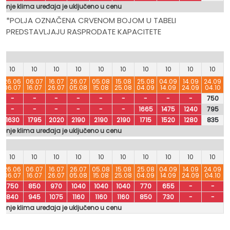
šćenje klima uređaja je uključeno u cenu
*POLJA OZNAČENA CRVENOM BOJOM U TABELI
PREDSTAVLJAJU RASPRODATE KAPACITETE
10
10
10
10
10
10
10
10
10
10
26.06
06.07
16.07
26.07
05.08
15.08
25.08
04.09
14.09
24.09
06.07
16.07
26.07
05.08
15.08
25.08
04.09
14.09
24.09
04.10
-
-
-
-
-
-
-
-
-
750
-
-
-
-
-
-
1665
1475
1240
795
1630
1795
2020
2190
2190
2190
1715
1520
1280
835
šćenje klima uređaja je uključeno u cenu
10
10
10
10
10
10
10
10
10
10
26.06
06.07
16.07
26.07
05.08
15.08
25.08
04.09
14.09
24.09
06.07
16.07
26.07
05.08
15.08
25.08
04.09
14.09
24.09
04.10
750
850
970
1040
1040
1040
770
655
-
-
840
945
1075
1160
1160
1160
850
730
-
-
šćenje klima uređaja je uključeno u cenu