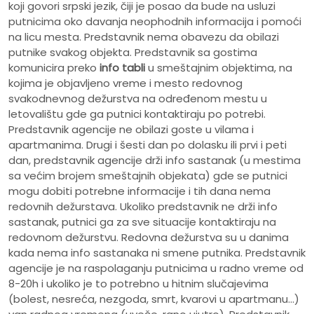
koji govori srpski jezik, čiji je posao da bude na usluzi
putnicima oko davanja neophodnih informacija i pomoći
na licu mesta. Predstavnik nema obavezu da obilazi
putnike svakog objekta. Predstavnik sa gostima
komunicira preko
info tabli
u smeštajnim objektima, na
kojima je objavljeno vreme i mesto redovnog
svakodnevnog dežurstva na određenom mestu u
letovalištu gde ga putnici kontaktiraju po potrebi.
Predstavnik agencije ne obilazi goste u vilama i
apartmanima. Drugi i šesti dan po dolasku ili prvi i peti
dan, predstavnik agencije drži info sastanak (u mestima
sa većim brojem smeštajnih objekata) gde se putnici
mogu dobiti potrebne informacije i tih dana nema
redovnih dežurstava. Ukoliko predstavnik ne drži info
sastanak, putnici ga za sve situacije kontaktiraju na
redovnom dežurstvu. Redovna dežurstva su u danima
kada nema info sastanaka ni smene putnika. Predstavnik
agencije je na raspolaganju putnicima u radno vreme od
8-20h i ukoliko je to potrebno u hitnim slučajevima
(bolest, nesreća, nezgoda, smrt, kvarovi u apartmanu...)