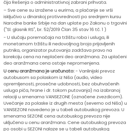
čija Rešenja o administrativnoj zabrani prihvata.
– Sve cene su izražene u eurima, a plaćanje se vrši
isključivo u dinarskoj protivvrednosti po srednjem kursu
Narodne banke Srbije na dan uplate po Zakonu o trgovini
("Sl. glasnik RS", br. 52/2019 Član 35 stav 16 tč. 1 )
- U slučaju poremaćaja na tržištu roba i usluga, ili
monetarnom tržištu ili nedovoljnog broja prijavljenih
putnika, organizator putovanja zadržava pravo na
korekciju cena na neplaćeni deo aranžmana. Za uplaćeni
deo aranžmana cena ostaje nepromenjena.
U cenu aranžmana je uračunato:
- Vanlinijski prevoz
autobusom sa polaskom iz Niša (audio, video
opremljenosti, prosečne udobnosti, bez obuhvaćenih
usluga pića, hrane i dr. tokom putovanja) na izabranoj
relaciji u smenama VANSEZONE (označene zvezdicom).
Uvećanje za polaske iz drugih mesta (severno od Niša) u
VANSEZONI navedeno je u tabeli autobuskog prevoza. U
smenama SEZONE cena autobuskog prevoza nije
uključena u cenu aranžmana. Cene autobuskog prevoza
po osobi u SEZONI nalaze se u tabeli autobuskog