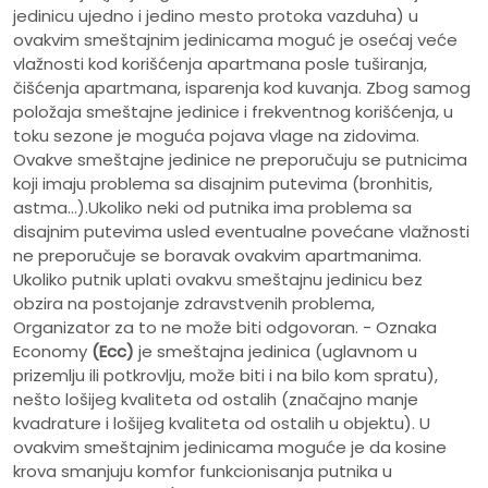
jedinicu ujedno i jedino mesto protoka vazduha) u
ovakvim smeštajnim jedinicama moguć je osećaj veće
vlažnosti kod korišćenja apartmana posle tuširanja,
čišćenja apartmana, isparenja kod kuvanja. Zbog samog
položaja smeštajne jedinice i frekventnog korišćenja, u
toku sezone je moguća pojava vlage na zidovima.
Ovakve smeštajne jedinice ne preporučuju se putnicima
koji imaju problema sa disajnim putevima (bronhitis,
astma...).Ukoliko neki od putnika ima problema sa
disajnim putevima usled eventualne povećane vlažnosti
ne preporučuje se boravak ovakvim apartmanima.
Ukoliko putnik uplati ovakvu smeštajnu jedinicu bez
obzira na postojanje zdravstvenih problema,
Organizator za to ne može biti odgovoran. - Oznaka
Economy
(Ecc)
je smeštajna jedinica (uglavnom u
prizemlju ili potkrovlju, može biti i na bilo kom spratu),
nešto lošijeg kvaliteta od ostalih (značajno manje
kvadrature i lošijeg kvaliteta od ostalih u objektu). U
ovakvim smeštajnim jedinicama moguće je da kosine
krova smanjuju komfor funkcionisanja putnika u