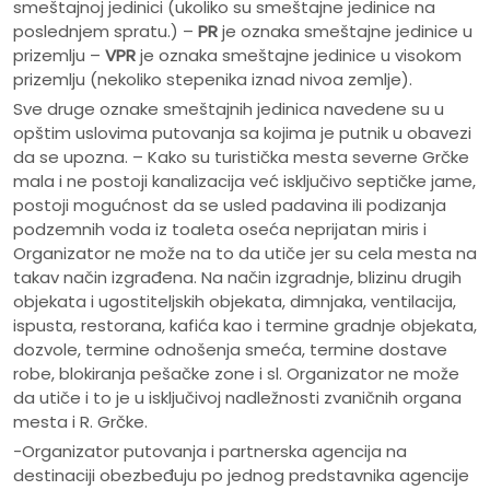
smeštajnoj jedinici (ukoliko su smeštajne jedinice na
poslednjem spratu.) –
PR
je oznaka smeštajne jedinice u
prizemlju –
VPR
je oznaka smeštajne jedinice u visokom
prizemlju (nekoliko stepenika iznad nivoa zemlje).
Sve druge oznake smeštajnih jedinica navedene su u
opštim uslovima putovanja sa kojima je putnik u obavezi
da se upozna. – Kako su turistička mesta severne Grčke
mala i ne postoji kanalizacija već isključivo septičke jame,
postoji mogućnost da se usled padavina ili podizanja
podzemnih voda iz toaleta oseća neprijatan miris i
Organizator ne može na to da utiče jer su cela mesta na
takav način izgrađena. Na način izgradnje, blizinu drugih
objekata i ugostiteljskih objekata, dimnjaka, ventilacija,
ispusta, restorana, kafića kao i termine gradnje objekata,
dozvole, termine odnošenja smeća, termine dostave
robe, blokiranja pešačke zone i sl. Organizator ne može
da utiče i to je u isključivoj nadležnosti zvaničnih organa
mesta i R. Grčke.
-Organizator putovanja i partnerska agencija na
destinaciji obezbeđuju po jednog predstavnika agencije