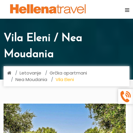
×
Vila Eleni / Nea
Moudania
Letovanje
Grčka apartmani
Nea Moudania
Vila Eleni