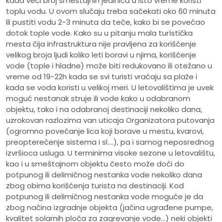
kada veći broj smeštajnih jedinica u isto vreme koristi
toplu vodu. U ovom slučaju treba sačekati oko 60 minuta
ili pustiti vodu 2-3 minuta da teče, kako bi se povećao
dotok tople vode. Kako su u pitanju mala turístička
mesta čija infrastruktura nije pravljena za korišćenje
velikog broja ljudi koliko leti boravi u njima, korišćenje
vode (tople i hladne) može biti redukovano ili otežano u
vreme od 19-22h kada se svi turisti vraćaju sa plaže i
kada se voda koristi u velikoj meri. U letovalištima je uvek
moguć nestanak struje ili vode kako u odabranom
objektu, tako i na odabranoj destinaciji nekoliko dana,
uzrokovan razlozima van uticaja Organizatora putovanja
(ogromno povećanje lica koji borave u mestu, kvarovi,
preopterećenje sistema i sl.…), pa i samog neposrednog
izvršioca usluga. U terminima visoke sezone u letovalištu,
kao i u smeštajnom objektu često može doći do
potpunog ili delimičnog nestanka vode nekoliko dana
zbog obima korišćenja turista na destinaciji. Kod
potpunog ili delimičnog nestanka vode moguće je da
zbog načina izgradnje objekta (jačina ugrađene pumpe,
kvalitet solarnih ploča za zagrevanje vode…) neki objekti