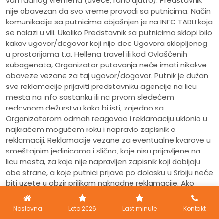
van radnog vremena (uveče, rano ujutro). Predstavnik
nije obavezan da svo vreme provodi sa putnicima. Način
komunikacije sa putnicima objašnjen je na INFO TABLI koja
se nalazi u vili. Ukoliko Predstavnik sa putnicima sklopi bilo
kakav ugovor/dogovor koji nije deo Ugovora sklopljenog
u prostorijama t.a. Hellena travel ili kod Ovlašćenih
subagenata, Organizator putovanja neće imati nikakve
obaveze vezane za taj ugovor/dogovor. Putnik je dužan
sve reklamacije prijaviti predstavniku agencije na licu
mesta na info sastanku ili na prvom sledećem
redovnom dežurstvu kako bi isti, zajedno sa
Organizatorom odmah reagovao i reklamaciju uklonio u
najkraćem mogućem roku i napravio zapisnik o
reklamaciji. Reklamacije vezane za eventualne kvarove u
smeštajnim jedinicama i slično, koje nisu prijavljene na
licu mesta, za koje nije napravljen zapisnik koji dobijaju
obe strane, a koje putnici prijave po dolasku u Srbiju neće
biti uzete u obzir prilikom naknadne reklamacije. Ako
putnik na licu mesta ne prihvati ponuđeno rešenje koje
odgovara ugovorenoj usluzi i/ili odbije da sačeka
Naslovna
Leto 2026
Last minute
Kontakt
vremenski okvir od 24- 48 časova radnim danima (48-72