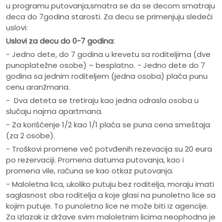
u programu putovanja,smatra se da se decom smatraju
deca do 7godina starosti. Za decu se primenjuju sledeći
uslovi:
Uslovi za decu do 0-7 godina:
- Jedno dete, do 7 godina u krevetu sa roditeljima (dve
punoplatežne osobe) – besplatno. - Jedno dete do 7
godina sa jednim roditeljem (jedna osoba) plaća punu
cenu aranžmana.
- Dva deteta se tretiraju kao jedna odrasla osoba u
slučaju najma apartmana.
- Za korišćenje 1/2 kao 1/1 plaća se puna cena smeštaja
(za 2 osobe).
- Troškovi promene već potvđenih rezevacija su 20 eura
po rezervaciji. Promena datuma putovanja, kao i
promena vile, računa se kao otkaz putovanja.
- Maloletna lica, ukoliko putuju bez roditelja, moraju imati
saglasnost oba roditelja a koje glasi na punoletno lice sa
kojim putuje. To punoletno lice ne može biti iz agencije.
Za izlazak iz države svim maloletnim licima neophodna je