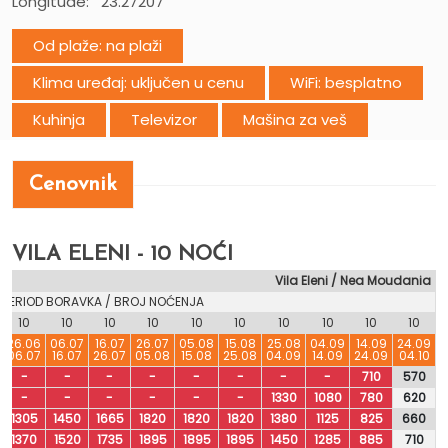
Longitude: 23.27207
Od plaže: na plaži
Klima uređaj: uključen u cenu
WiFi: besplatno
Kuhinja
Televizor
Mašina za veš
Cenovnik
VILA ELENI - 10 NOĆI
Vila Eleni / Nea Moudania
PERIOD BORAVKA / BROJ NOĆENJA
10
10
10
10
10
10
10
10
10
10
26.06
06.07
16.07
26.07
05.08
15.08
25.08
04.09
14.09
24.09
06.07
16.07
26.07
05.08
15.08
25.08
04.09
14.09
24.09
04.10
-
-
-
-
-
-
-
-
710
570
-
-
-
-
-
-
1330
1080
780
620
1305
1450
1665
1820
1820
1820
1380
1125
825
660
1370
1520
1735
1895
1895
1895
1450
1285
885
710