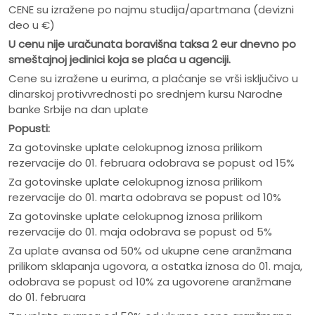
CENE su izražene po najmu studija/apartmana (devizni
deo u €)
U cenu nije ura
č
unata boravišna taksa 2 eur dnevno po
smeštajnoj jedinici koja se pla
ć
a u agenciji.
Cene su izražene u eurima, a plaćanje se vrši isključivo u
dinarskoj protivvrednosti po srednjem kursu Narodne
banke Srbije na dan uplate
Popusti:
Za gotovinske uplate celokupnog iznosa prilikom
rezervacije do 01. februara odobrava se popust od 15%
Za gotovinske uplate celokupnog iznosa prilikom
rezervacije do 01. marta odobrava se popust od 10%
Za gotovinske uplate celokupnog iznosa prilikom
rezervacije do 01. maja odobrava se popust od 5%
Za uplate avansa od 50% od ukupne cene aranžmana
prilikom sklapanja ugovora, a ostatka iznosa do 01. maja,
odobrava se popust od 10% za ugovorene aranžmane
do 01. februara