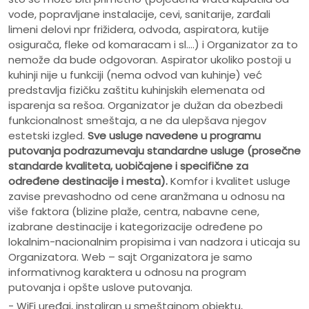
vode, popravljane instalacije, cevi, sanitarije, zarđali
limeni delovi npr frižidera, odvoda, aspiratora, kutije
osigurača, fleke od komaracam i sl....) i Organizator za to
nemože da bude odgovoran. Aspirator ukoliko postoji u
kuhinji nije u funkciji (nema odvod van kuhinje) već
predstavlja fizičku zaštitu kuhinjskih elemenata od
isparenja sa rešoa. Organizator je dužan da obezbedi
funkcionalnost smeštaja, a ne da ulepšava njegov
estetski izgled.
Sve usluge navedene u programu
putovanja podrazumevaju standardne usluge (prosečne
standarde kvaliteta, uobičajene i specifične za
određene destinacije i mesta).
Komfor i kvalitet usluge
zavise prevashodno od cene aranžmana u odnosu na
više faktora (blizine plaže, centra, nabavne cene,
izabrane destinacije i kategorizacije određene po
lokalnim-nacionalnim propisima i van nadzora i uticaja su
Organizatora. Web – sajt Organizatora je samo
informativnog karaktera u odnosu na program
putovanja i opšte uslove putovanja.
- WiFi uređaj, instaliran u smeštajnom objektu,