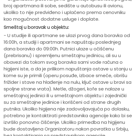
broj apartmana ili sobe, sedište u autobusu ili avionu,
ukoliko to nije predviđeno i uplaćeno prema cenovniku
kao mogućnost dodatne usluge i doplate.
Smeštaj u boravak u objektu:
- U studije ili apartmane se ulazi prvog dana boravka od
16:00h, a studiji i apartmani se napuštaju poslednjeg
dana boravka do 09:00h. Putnici ulaze u očišćenu
(prebrisanu) i spremljenu smeštajnu jedinicu, ali su u
obavezi da tokom svog boravka sami vode računa o
higijeni iste, a da je prilikom napuštanja ostave u stanju u
kome su je primili (operu posuđe, izbace smeće, obrišu
frižider i stave na hlađenje na nulu, ključ ostave u bravi sa
spoljne strane vrata). Metle, džogeri, kofe se nalaze u
smeštajnoj jedinici ili u smeštajnom objektu i zajednički
su za smeštajne jedinice i korišćeni od strane drugih
putnika. Ukoliko higijena nije zadovoljavajuća po dolasku,
potrebno je kontaktirati predstavnika agencije kako bi se
izvršilo ponovno čišćenje. Ukoliko primedba na higijenu
bude dostavljena Organizatoru nakon povratka u Srbiju,
bez kontaktiranja sa predstavnikom agencije,