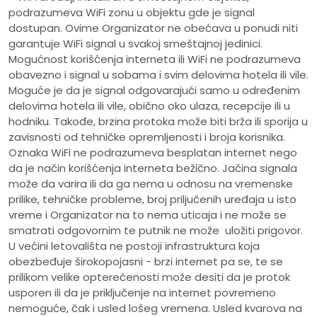
podrazumeva WiFi zonu u objektu gde je signal
dostupan. Ovime Organizator ne obećava u ponudi niti
garantuje WiFi signal u svakoj smeštajnoj jedinici.
Mogućnost korišćenja interneta ili WiFi ne podrazumeva
obavezno i signal u sobama i svim delovima hotela ili vile.
Moguće je da je signal odgovarajući samo u određenim
delovima hotela ili vile, obično oko ulaza, recepcije ili u
hodniku. Takođe, brzina protoka može biti brža ili sporija u
zavisnosti od tehničke opremljenosti i broja korisnika.
Oznaka WiFi ne podrazumeva besplatan internet nego
da je način korišćenja interneta bežično. Jačina signala
može da varira ili da ga nema u odnosu na vremenske
prilike, tehničke probleme, broj priljučenih uređaja u isto
vreme i Organizator na to nema uticaja i ne može se
smatrati odgovornim te putnik ne može uložiti prigovor.
U većini letovališta ne postoji infrastruktura koja
obezbeđuje širokopojasni - brzi internet pa se, te se
prilikom velike opterećenosti može desiti da je protok
usporen ili da je priključenje na internet povremeno
nemoguće, čak i usled lošeg vremena. Usled kvarova na