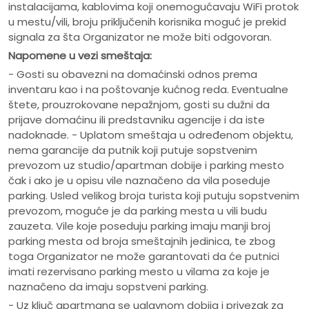
instalacijama, kablovima koji onemogućavaju WiFi protok
u mestu/vili, broju priključenih korisnika moguć je prekid
signala za šta Organizator ne može biti odgovoran.
Napomene u vezi smeštaja:
- Gosti su obavezni na domaćinski odnos prema
inventaru kao i na poštovanje kućnog reda. Eventualne
štete, prouzrokovane nepažnjom, gosti su dužni da
prijave domaćinu ili predstavniku agencije i da iste
nadoknade. - Uplatom smeštaja u određenom objektu,
nema garancije da putnik koji putuje sopstvenim
prevozom uz studio/apartman dobije i parking mesto
čak i ako je u opisu vile naznačeno da vila poseduje
parking. Usled velikog broja turista koji putuju sopstvenim
prevozom, moguće je da parking mesta u vili budu
zauzeta. Vile koje poseduju parking imaju manji broj
parking mesta od broja smeštajnih jedinica, te zbog
toga Organizator ne može garantovati da će putnici
imati rezervisano parking mesto u vilama za koje je
naznačeno da imaju sopstveni parking.
- Uz ključ apartmana se uglavnom dobija i privezak za