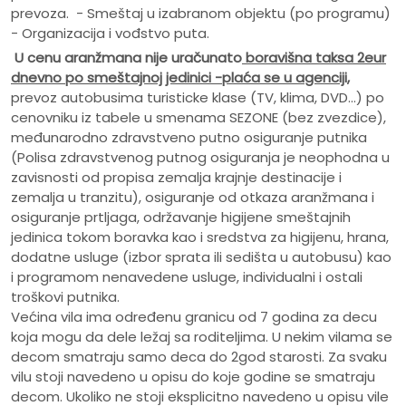
prevoza. - Smeštaj u izabranom objektu (po programu)
- Organizacija i vođstvo puta.
U cenu aranžmana nije uračunato
boravišna taksa 2eur
dnevno po smeštajnoj jedinici -plaća se u agenciji,
prevoz autobusima turisticke klase (TV, klima, DVD...) po
cenovniku iz tabele u smenama SEZONE (bez zvezdice),
međunarodno zdravstveno putno osiguranje putnika
(Polisa zdravstvenog putnog osiguranja je neophodna u
zavisnosti od propisa zemalja krajnje destinacije i
zemalja u tranzitu), osiguranje od otkaza aranžmana i
osiguranje prtljaga, održavanje higijene smeštajnih
jedinica tokom boravka kao i sredstva za higijenu, hrana,
dodatne usluge (izbor sprata ili sedišta u autobusu) kao
i programom nenavedene usluge, individualni i ostali
troškovi putnika.
Većina vila ima određenu granicu od 7 godina za decu
koja mogu da dele ležaj sa roditeljima. U nekim vilama se
decom smatraju samo deca do 2god starosti. Za svaku
vilu stoji navedeno u opisu do koje godine se smatraju
decom. Ukoliko ne stoji eksplicitno navedeno u opisu vile