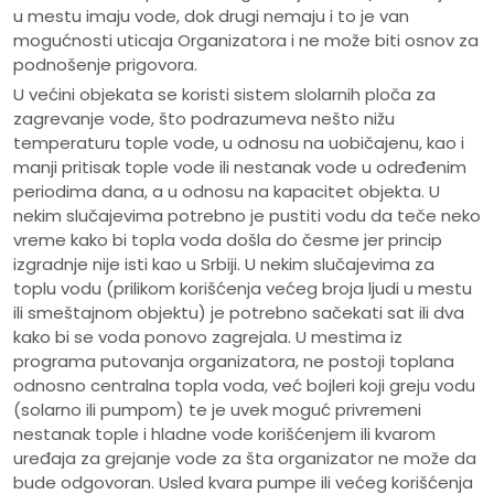
u mestu imaju vode, dok drugi nemaju i to je van
mogućnosti uticaja Organizatora i ne može biti osnov za
podnošenje prigovora.
U većini objekata se koristi sistem slolarnih ploča za
zagrevanje vode, što podrazumeva nešto nižu
temperaturu tople vode, u odnosu na uobičajenu, kao i
manji pritisak tople vode ili nestanak vode u određenim
periodima dana, a u odnosu na kapacitet objekta. U
nekim slučajevima potrebno je pustiti vodu da teče neko
vreme kako bi topla voda došla do česme jer princip
izgradnje nije isti kao u Srbiji. U nekim slučajevima za
toplu vodu (prilikom korišćenja većeg broja ljudi u mestu
ili smeštajnom objektu) je potrebno sačekati sat ili dva
kako bi se voda ponovo zagrejala. U mestima iz
programa putovanja organizatora, ne postoji toplana
odnosno centralna topla voda, već bojleri koji greju vodu
(solarno ili pumpom) te je uvek moguć privremeni
nestanak tople i hladne vode korišćenjem ili kvarom
uređaja za grejanje vode za šta organizator ne može da
bude odgovoran. Usled kvara pumpe ili većeg korišćenja