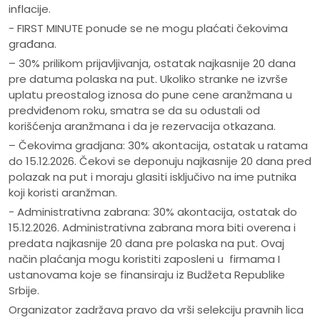
inflacije.
- FIRST MINUTE ponude se ne mogu plaćati čekovima
građana.
– 30% prilikom prijavljivanja, ostatak najkasnije 20 dana
pre datuma polaska na put. Ukoliko stranke ne izvrše
uplatu preostalog iznosa do pune cene aranžmana u
predviđenom roku, smatra se da su odustali od
korišćenja aranžmana i da je rezervacija otkazana.
– Čekovima gradjana: 30% akontacija, ostatak u ratama
do 15.12.2026. Čekovi se deponuju najkasnije 20 dana pred
polazak na put i moraju glasiti isključivo na ime putnika
koji koristi aranžman.
- Administrativna zabrana: 30% akontacija, ostatak do
15.12.2026. Administrativna zabrana mora biti overena i
predata najkasnije 20 dana pre polaska na put. Ovaj
način plaćanja mogu koristiti zaposleni u firmama I
ustanovama koje se finansiraju iz Budžeta Republike
Srbije.
Organizator zadržava pravo da vrši selekciju pravnih lica