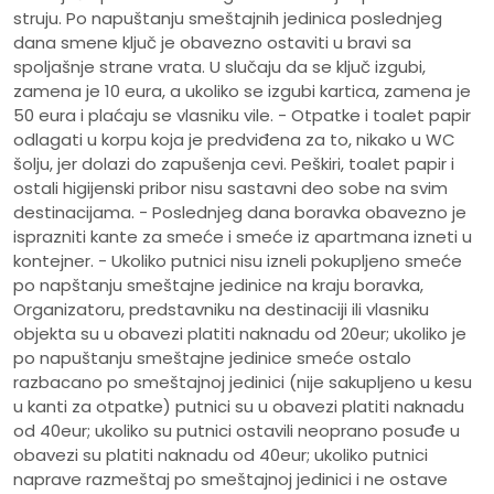
struju. Po napuštanju smeštajnih jedinica poslednjeg
dana smene ključ je obavezno ostaviti u bravi sa
spoljašnje strane vrata. U slučaju da se ključ izgubi,
zamena je 10 eura, a ukoliko se izgubi kartica, zamena je
50 eura i plaćaju se vlasniku vile. - Otpatke i toalet papir
odlagati u korpu koja je predviđena za to, nikako u WC
šolju, jer dolazi do zapušenja cevi. Peškiri, toalet papir i
ostali higijenski pribor nisu sastavni deo sobe na svim
destinacijama. - Poslednjeg dana boravka obavezno je
isprazniti kante za smeće i smeće iz apartmana izneti u
kontejner. - Ukoliko putnici nisu izneli pokupljeno smeće
po napštanju smeštajne jedinice na kraju boravka,
Organizatoru, predstavniku na destinaciji ili vlasniku
objekta su u obavezi platiti naknadu od 20eur; ukoliko je
po napuštanju smeštajne jedinice smeće ostalo
razbacano po smeštajnoj jedinici (nije sakupljeno u kesu
u kanti za otpatke) putnici su u obavezi platiti naknadu
od 40eur; ukoliko su putnici ostavili neoprano posuđe u
obavezi su platiti naknadu od 40eur; ukoliko putnici
naprave razmeštaj po smeštajnoj jedinici i ne ostave