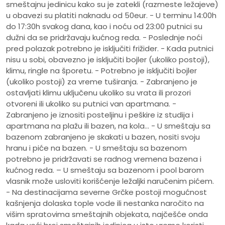
smeštajnu jedinicu kako su je zatekli (razmeste ležajeve)
u obavezi su platiti naknadu od 50eur. - U terminu 14:00h
do 17:30h svakog dana, kao i noću od 23:00 putnici su
dužni da se pridržavaju kućnog reda. - Poslednje noći
pred polazak potrebno je isključiti frižider. - Kada putnici
nisu u sobi, obavezno je isključiti bojler (ukoliko postoji),
klimu, ringle na šporetu. - Potrebno je isključiti bojler
(ukoliko postoji) za vreme tuširanja. - Zabranjeno je
ostavljati klimu uključenu ukoliko su vrata ili prozori
otvoreni ili ukoliko su putnici van apartmana. -
Zabranjeno je iznositi posteljinu i peškire iz studija i
apartmana na plažu ili bazen, na kola... - U smeštaju sa
bazenom zabranjeno je skakati u bazen, nositi svoju
hranu i piće na bazen. - U smeštaju sa bazenom
potrebno je pridržavati se radnog vremena bazena i
kućnog reda. – U smeštaju sa bazenom i pool barom
vlasnik može usloviti korišćenje ležaljki naručenim pićem.
- Na destinacijama severne Grčke postoji mogućnost
kašnjenja dolaska tople vode ili nestanka naročito na
višim spratovima smeštajnih objekata, najčešće onda