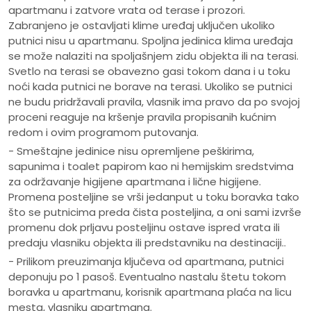
apartmanu i zatvore vrata od terase i prozori.
Zabranjeno je ostavljati klime uređaj uključen ukoliko
putnici nisu u apartmanu. Spoljna jedinica klima uređaja
se može nalaziti na spoljašnjem zidu objekta ili na terasi.
Svetlo na terasi se obavezno gasi tokom dana i u toku
noći kada putnici ne borave na terasi. Ukoliko se putnici
ne budu pridržavali pravila, vlasnik ima pravo da po svojoj
proceni reaguje na kršenje pravila propisanih kućnim
redom i ovim programom putovanja.
- Smeštajne jedinice nisu opremljene peškirima,
sapunima i toalet papirom kao ni hemijskim sredstvima
za održavanje higijene apartmana i lične higijene.
Promena posteljine se vrši jedanput u toku boravka tako
što se putnicima preda čista posteljina, a oni sami izvrše
promenu dok prljavu posteljinu ostave ispred vrata ili
predaju vlasniku objekta ili predstavniku na destinaciji..
- Prilikom preuzimanja ključeva od apartmana, putnici
deponuju po 1 pasoš. Eventualno nastalu štetu tokom
boravka u apartmanu, korisnik apartmana plaća na licu
mesta, vlasniku apartmana.