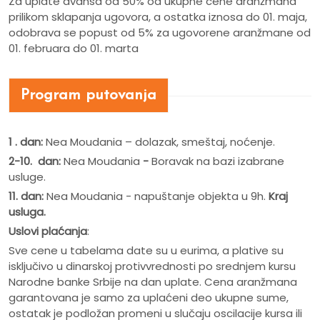
Za uplate avansa od 50% od ukupne cene aranžmana
prilikom sklapanja ugovora, a ostatka iznosa do 01. maja,
odobrava se popust od 5% za ugovorene aranžmane od
01. februara do 01. marta
Program putovanja
1 .
dan:
Nea Moudania – dolazak, smeštaj, noćenje.
2-10. dan:
Nea Moudania
-
Boravak na bazi izabrane
usluge.
11. dan:
Nea Moudania - napuštanje objekta u 9h.
Kraj
usluga.
Uslovi plaćanja
:
Sve cene u tabelama date su u eurima, a plative su
isključivo u dinarskoj protivvrednosti po srednjem kursu
Narodne banke Srbije na dan uplate. Cena aranžmana
garantovana je samo za uplaćeni deo ukupne sume,
ostatak je podložan promeni u slučaju oscilacije kursa ili