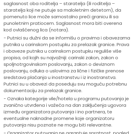
saglasnost oba roditelja – staratelja (ili roditelja –
staratelja koji ne putuje sa maloletnim detetom), da
pomenuto lice može samostalno preći granicu ili sa
punoletnim pratiocem. Saglasnost mora biti overena
kod ovlašćenog lica (notara).
- Putnici su dužni da se informišu o pravima i obavezama
putnika u carinskom postupku za prelazak granice. Prava
i obaveze putnika u carinskom postupku reguliše više
propisa, od kojih su najvažniji: carinski zakon, zakon o
spoljnotrgovinskom poslovanju, zakon o deviznom
poslovanju, odluka o uslovima za lične i fizičke prenose
sredstava plaćanja u inostranstvu i iz inostranstva.
Putnici su u obavezi da poseduju svu moguću potrebnu
dokumentaciju za prelazak granice.
- Oznaka kategorije vile/hotela u programu putovanja je
zvanično utvrđena i važeća na dan zaključenja ugovora
između organizatora putovanja i ino partnera, te
eventualne naknadne promene koje organizatoru
putovanja nisu poznate ne mogu biti relevantne.
- Organizator putovanja ne garantuje spratnost, pogled,