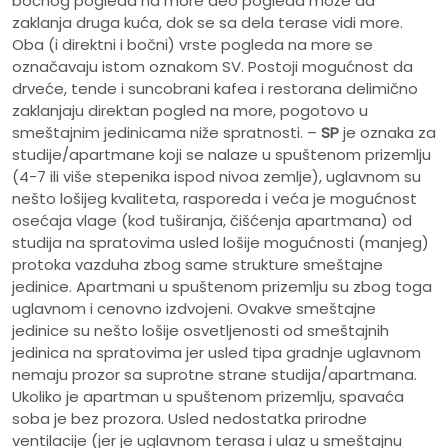
bočnog pogleda na more deo pogleda može da
zaklanja druga kuća, dok se sa dela terase vidi more.
Oba (i direktni i bočni) vrste pogleda na more se
označavaju istom oznakom SV. Postoji mogućnost da
drveće, tende i suncobrani kafea i restorana delimično
zaklanjaju direktan pogled na more, pogotovo u
smeštajnim jedinicama niže spratnosti. –
SP
je oznaka za
studije/apartmane koji se nalaze u spuštenom prizemlju
(4-7 ili više stepenika ispod nivoa zemlje), uglavnom su
nešto lošijeg kvaliteta, rasporeda i veća je mogućnost
osećaja vlage (kod tuširanja, čišćenja apartmana) od
studija na spratovima usled lošije mogućnosti (manjeg)
protoka vazduha zbog same strukture smeštajne
jedinice. Apartmani u spuštenom prizemlju su zbog toga
uglavnom i cenovno izdvojeni. Ovakve smeštajne
jedinice su nešto lošije osvetljenosti od smeštajnih
jedinica na spratovima jer usled tipa gradnje uglavnom
nemaju prozor sa suprotne strane studija/apartmana.
Ukoliko je apartman u spuštenom prizemlju, spavaća
soba je bez prozora. Usled nedostatka prirodne
ventilacije (jer je uglavnom terasa i ulaz u smeštajnu