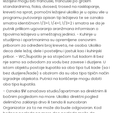
ležajevi mogu biti francuski, francuski po grčkim
standardnima, fioka, dvosed, trosed na rasklapanje,
kreveti na sprat, pomoćni ležajevi ukoliko je u opisu vile u
programu putovanja opisan tip ležajeva te se oznaka
smatra identičnom 1/3+1, 1/4+1, 1/3+2 i smatra se da je
putnik prilikom ugovaranja aranžmana informisan o
tipovima ležajeva u smeštajnoj jedinici. - Kuhinje u
studijima i apartmanima su opremljene osnovnim
priborom za određeni broj kreveta, ne osoba. Ukoliko
deca dele ležaj, dele i posteljinu i jastuk kao i kuhinjski
pribor. - WC/kupatilo je sa stojećom tuš kadom ili bez
nje samo sa odvodom za vodu bez zavese i duzijere. U
istom objektu postoje kupatila sa oba tipa tuš kade (sa i
bez duzijere/kade) s obzirom da su oba tipa tipičn način
izgradnje objekata. Putnici na korišćenje mogu dobiti
oba tipa kupatila.
- Oznaka
SV
označava studio/apartman sa direktnim ili
bočnim pogledom na more. Ukoliko direktni pogled
delimično zaklanja drvo ili tenda ili suncobran
Organizator za to ne može da bude odgovoran. Kod