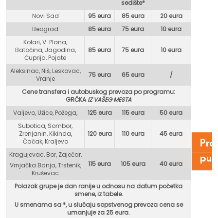
sedište*
Novi Sad
95 eura
85 eura
20 eura
Beograd
85 eura
75 eur
a
10 eura
Kolari, V. Plana,
Batočina, Jagodina,
85 eura
75 eura
10 eura
Ćuprija, Pojate
Aleksinac, Niš, Leskovac,
75 eura
65 eura
/
Vranje
Cene transfera i autobuskog prevoza po programu:
GR
ČKA
IZ VAŠEG MESTA
Valjevo, Užice, Požega,
125 eura
115 eura
50 eura
Subotica, Sombor,
Zrenjanin, Kikinda,
120 eura
110 eura
45 eura
Čačak, Kraljevo
Pro
Kragujevac, Bor, Zaječar,
put
115 eura
105 eura
40 eura
Vrnjačka Banja, Trstenik,
Kruševac
Polazak grupe je dan ranije u odnosu na datum početka
smene, iz tabele.
U smenama sa *, u
slučaju sopstvenog prevoza cena se
umanjuje za 25 eura.