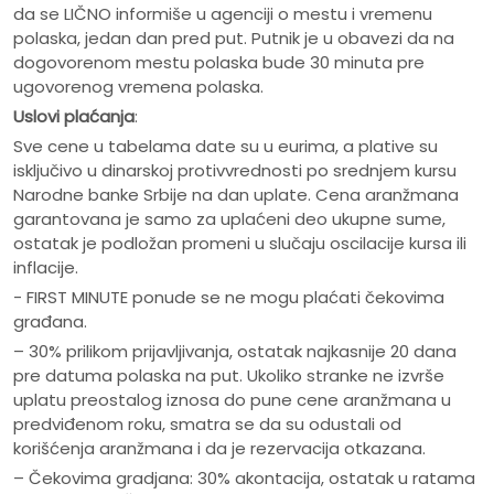
da se LIČNO informiše u agenciji o mestu i vremenu
polaska, jedan dan pred put. Putnik je u obavezi da na
dogovorenom mestu polaska bude 30 minuta pre
ugovorenog vremena polaska.
Uslovi plaćanja
:
Sve cene u tabelama date su u eurima, a plative su
isključivo u dinarskoj protivvrednosti po srednjem kursu
Narodne banke Srbije na dan uplate. Cena aranžmana
garantovana je samo za uplaćeni deo ukupne sume,
ostatak je podložan promeni u slučaju oscilacije kursa ili
inflacije.
- FIRST MINUTE ponude se ne mogu plaćati čekovima
građana.
– 30% prilikom prijavljivanja, ostatak najkasnije 20 dana
pre datuma polaska na put. Ukoliko stranke ne izvrše
uplatu preostalog iznosa do pune cene aranžmana u
predviđenom roku, smatra se da su odustali od
korišćenja aranžmana i da je rezervacija otkazana.
– Čekovima gradjana: 30% akontacija, ostatak u ratama