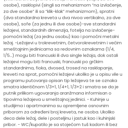
osobe), rasklopivi (singli sa mehanizmom “na izvlačenje,
za dve osobe” ili sa “klik-klak” mehanizmom), spratni
(dva standardna kreveta u dva nivoa vertikalno, za dve
osobe), sofe (za jednu ili dve osobe)-sve standardni
ležajevi, standardnih dimenzija, fotelja na izvlačenje-
pomoćni ležaj (za jednu osobu) kao i pomoćni metalni
ležaj. -Ležajevi u trokrevetnim, četvorokrevetnim i većim
smeštajnim jedinicama sa redovnim oznakama (1/4,
1/5…) mogu biti francuski ili dva single ležaja, dok ostali
ležajevi mogu biti francuski, francuski po grčkim
standardnima, fioka, dvosed, trosed na rasklapanje,
kreveti na sprat, pomoćni ležajevi ukoliko je u opisu vile u
programu putovanja opisan tip ležajeva te se oznaka
smatra identičnom 1/3+1, 1/4+1, 1/3+2 i smatra se da je
putnik prilikom ugovaranja aranžmana informisan o
tipovima ležajeva u smeštajnoj jedinici. - Kuhinje u
studijima i apartmanima su opremljene osnovnim
priborom za određeni broj kreveta, ne osoba. Ukoliko
deca dele ležaj, dele i posteljinu i jastuk kao i kuhinjski
pribor. - WC/kupatilo je sa stojećom tuš kadom ili bez