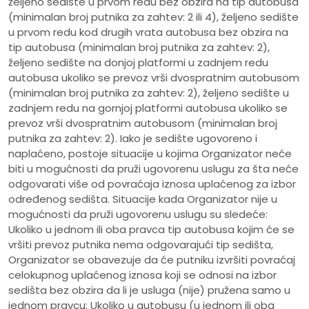
željeno sedište u prvom redu bez obzira na tip autobusa
(minimalan broj putnika za zahtev: 2 ili 4), željeno sedište
u prvom redu kod drugih vrata autobusa bez obzira na
tip autobusa (minimalan broj putnika za zahtev: 2),
željeno sedište na donjoj platformi u zadnjem redu
autobusa ukoliko se prevoz vrši dvospratnim autobusom
(minimalan broj putnika za zahtev: 2), željeno sedište u
zadnjem redu na gornjoj platformi autobusa ukoliko se
prevoz vrši dvospratnim autobusom (minimalan broj
putnika za zahtev: 2). Iako je sedište ugovoreno i
naplaćeno, postoje situacije u kojima Organizator neće
biti u mogućnosti da pruži ugovorenu uslugu za šta neće
odgovarati više od povraćaja iznosa uplaćenog za izbor
određenog sedišta. Situacije kada Organizator nije u
mogućnosti da pruži ugovorenu uslugu su sledeće:
Ukoliko u jednom ili oba pravca tip autobusa kojim će se
vršiti prevoz putnika nema odgovarajući tip sedišta,
Organizator se obavezuje da će putniku izvršiti povraćaj
celokupnog uplaćenog iznosa koji se odnosi na izbor
sedišta bez obzira da li je usluga (nije) pružena samo u
jednom pravcu; Ukoliko u autobusu (u jednom ili oba