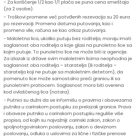
- Za korišćenje 1/2 kao 1/1 plaća se puna cena smeštaja
(za 2 osobe).
- Troškovi promene već potvđenih rezevacija su 20 eura
po rezervaciji. Promena datuma putovanja, kao i
promena vile, računa se kao otkaz putovanja.
- Maloletna lica, ukoliko putuju bez roditelja, moraju imati
saglasnost oba roditelja a koje glasi na punoletno lice sa
kojim putuje. To punoletno lice ne može biti iz agencije.
Za izlazak iz države svim maloletnim licima neophodna je
saglasnost oba roditelja – staratelja (ili roditelja –
staratelja koji ne putuje sa maloletnim detetom), da
pomenuto lice može samostalno preći granicu ili sa
punoletnim pratiocem. Saglasnost mora biti overena
kod ovlašćenog lica (notara).
- Putnici su dužni da se informišu o pravima i obavezama
putnika u carinskom postupku za prelazak granice. Prava
i obaveze putnika u carinskom postupku reguliše više
propisa, od kojih su najvažniji: carinski zakon, zakon o
spoljnotrgovinskom poslovanju, zakon o deviznom
poslovanju, odluka o uslovima za lične i fizičke prenose