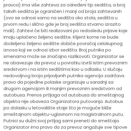
pravca) ima više zahteva za određeni tip sedišta, a broj
takvih sedišta je ograničen i manji od broja zahtevanih
(ovo se odnosi samo na sedišta oko stola, sedišta u
prvom redu i slično gde je broj sedišta stvarno izrazito
mali). Zahtevi će biti realizovani po redosledu prijave koje
imaju uplaćeno željeno sedište. Klijent kome ne bude
dodeljeno željeno sedište dobiće povraćaj celokupnog
iznosa koji se odnosi izbor sedišta. Broj putnika po
smenama može se značajno razlikovati. Organizator se
ne obavezuje da prevoz u povratku izvrši istim prevoznim
sredstvom i na istim sedištima kao u odlasku. U slučaju
nedovoljnog broja prijavljanih putnika agencija zadržava
pravo da pojedine polaske organizuje u saradnji sa
drugom agencijom ili manjim prevoznim sredstvom od
autobusa. Prenos prtljaga od autobusa do smeštajnog
objekta nije obaveza Organizatora putovanja. Autobus
po dolasku u letovalište staje što je moguće bliže
smeštajnom objektu-uglavnom na magistralnom putu.
Putnici su dužni svoj prtljag sami preneti do smeštaja.
Organizator ima pravo da za prevoz angažuje sve tipove