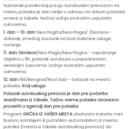
Sastanak putnika koji putuju autobuskim prevozom na
mestu polaska je dan ranije u odnosu na datum početka
smene iz tabele. Noćna vožnja sa kraćim usputnim
odmorima.
1. dan – 10. dan:
Nea Flogita/Nea Plagia/ /Dionisos–
dolazak, smeštaj, boravak na bazi izabrane usluge,
noćenje.
11. dan: Dionisos
/Nea Plagia/Nea Flogita - napuštanje
objekta u 9h, polazak autobusa u popodnevnim,
večernjim časovima. Vožnja sa kraćim usputnim
odmorima.
12. dan:
Niš/Beograd/Novi Sad – Dolazak na mesto
polaska.
Kraj usluga.
Polazak autobuskog prevoza je dan pre po
č
etka
aranžmana iz tabele. Ta
č
no vreme polaska obavezno
proveriti u agenciji dan pre polaska.
Program
GRČKA IZ VAŠEG MESTA
obuhvata transfer mini
busom, kombijem ili putničkim automobilom iz mesta
putnika (mesta iz tabele autobuskog prevoza) do