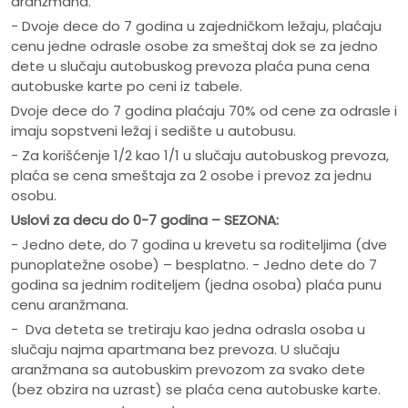
aranžmana.
- Dvoje dece do 7 godina u zajedničkom ležaju, plaćaju
cenu jedne odrasle osobe za smeštaj dok se za jedno
dete u slučaju autobuskog prevoza plaća puna cena
autobuske karte po ceni iz tabele.
Dvoje dece do 7 godina plaćaju 70% od cene za odrasle i
imaju sopstveni ležaj i sedište u autobusu.
- Za korišćenje 1/2 kao 1/1 u slučaju autobuskog prevoza,
plaća se cena smeštaja za 2 osobe i prevoz za jednu
osobu.
Uslovi za decu do 0-7 godina – SEZONA:
- Jedno dete, do 7 godina u krevetu sa roditeljima (dve
punoplatežne osobe) – besplatno. - Jedno dete do 7
godina sa jednim roditeljem (jedna osoba) plaća punu
cenu aranžmana.
- Dva deteta se tretiraju kao jedna odrasla osoba u
slučaju najma apartmana bez prevoza. U slučaju
aranžmana sa autobuskim prevozom za svako dete
(bez obzira na uzrast) se plaća cena autobuske karte.