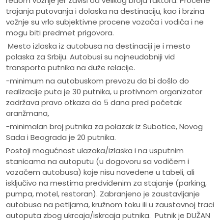
redom vožnje jer zavisi od velikog broja faktora. Procene
trajanja putovanja i dolaska na destinaciju, kao i brzina
vožnje su vrlo subjektivne procene vozača i vodiča i ne
mogu biti predmet prigovora.
Mesto izlaska iz autobusa na destinaciji je i mesto
polaska za Srbiju. Autobusi su najneudobniji vid
transporta putnika na duže relacije.
-minimum na autobuskom prevozu da bi došlo do
realizacije puta je 30 putnika, u protivnom organizator
zadržava pravo otkaza do 5 dana pred početak
aranžmana,
-minimalan broj putnika za polazak iz Subotice, Novog
Sada i Beograda je 20 putnika.
Postoji mogućnost ulazaka/izlaska i na usputnim
stanicama na autoputu (u dogovoru sa vodičem i
vozačem autobusa) koje nisu navedene u tabeli, ali
isključivo na mestima predviđenim za stajanje (parking,
pumpa, motel, restoran). Zabranjeno je zaustavljanje
autobusa na petljama, kružnom toku ili u zaustavnoj traci
autoputa zbog ukrcaja/iskrcaja putnika. Putnik je DUŽAN