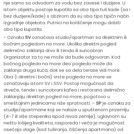
nje samo sa odvodom za vodu bez zavese i duzijere. U
istom objektu postoje kupatila sa oba tipa tuš kade (sa i
bez duzijere/kade) s obzirom da su oba tipa tipičn način
izgradnje objekata. Putnici na korišćenje mogu dobiti
oba tipa kupatila.
- Oznaka
SV
označava studio/apartman sa direktnim ili
bočnim pogledom na more. Ukoliko direktni pogled
delimično zaklanja drvo ili tenda ili suncobran
Organizator za to ne može da bude odgovoran. Kod
bočnog pogleda na more deo pogleda može da
zaklanja druga kuća, dok se sa dela terase vidi more.
Oba (i direktni i bočni) vrste pogleda na more se
označavaju istom SV i SSV. Postoji mogućnost da
drveće, tende i suncobrani kafea i restorana delimično
zaklanjaju direktan pogled na more, pogotovo u
smeštajnim jedinicama niže spratnosti. –
SP
je oznaka za
studije/apartmane koji se nalaze u spuštenom prizemlju
(4-7 ili više stepenika ispod nivoa zemlje), uglavnom su
nešto lošijeg kvaliteta, rasporeda i veća je mogućnost
osećaja vlage (kod tuširanja, čišćenja apartmana) od