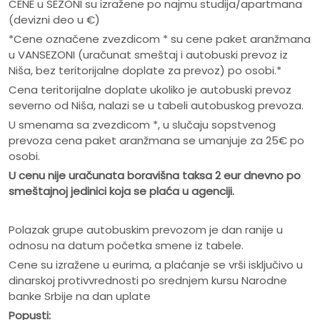
CENE u SEZONI su izražene po najmu studija/apartmana
(devizni deo u €)
*Cene označene zvezdicom * su cene paket aranžmana
u VANSEZONI (uračunat smeštaj i autobuski prevoz iz
Niša, bez teritorijalne doplate za prevoz) po osobi.*
Cena teritorijalne doplate ukoliko je autobuski prevoz
severno od Niša, nalazi se u tabeli autobuskog prevoza.
U smenama sa zvezdicom *, u slučaju sopstvenog
prevoza cena paket aranžmana se umanjuje za 25€ po
osobi.
U cenu nije ura
č
unata boravišna taksa 2 eur dnevno po
smeštajnoj jedinici koja se pla
ć
a u agenciji.
Polazak grupe autobuskim prevozom je dan ranije u
odnosu na datum početka smene iz tabele.
Cene su izražene u eurima, a plaćanje se vrši isključivo u
dinarskoj protivvrednosti po srednjem kursu Narodne
banke Srbije na dan uplate
Popusti: