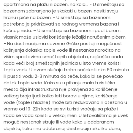
apartmana na plažu ili bazen, na kola... - U smeštaju sa
bazenom zabranjeno je skakati u bazen, nositi svoju
hranu i piće na bazen. - U smeštaju sa bazenom
potrebno je pridržavati se radnog vremena bazena i
kućnog reda. – U smeštaju sa bazenom i pool barom
vlasnik može usloviti korišćenje ležaljki naručenim pićem.
- Na destinacijama severne Grčke postoji mogućnost
kašnjenja dolaska tople vode ili nestanka naročito na
višim spratovima smeštajnih objekata, najčešće onda
kada veći broj smeštajnih jedinica u isto vreme koristi
toplu vodu. U ovom slučaju treba sačekati oko 60 minuta
ili pustiti vodu 2-3 minuta da teče, kako bi se povećao
dotok tople vode. Kako su u pitanju mala turistička
mesta čija infrastruktura nije pravljena za korišćenje
velikog broja ljudi koliko leti boravi u njima, korišćenje
vode (tople i hladne) može biti redukovano ili otežano u
vreme od 19-22h kada se svi turisti vraćaju sa plaže i
kada se voda koristi u velikoj meri. U letovalištima je uvek
moguć nestanak struje ili vode kako u odabranom
objektu, tako i na odabranoj destinaciji nekoliko dana,