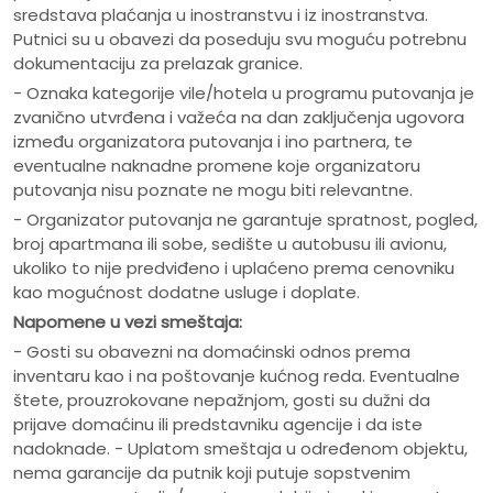
sredstava plaćanja u inostranstvu i iz inostranstva.
Putnici su u obavezi da poseduju svu moguću potrebnu
dokumentaciju za prelazak granice.
- Oznaka kategorije vile/hotela u programu putovanja je
zvanično utvrđena i važeća na dan zaključenja ugovora
između organizatora putovanja i ino partnera, te
eventualne naknadne promene koje organizatoru
putovanja nisu poznate ne mogu biti relevantne.
- Organizator putovanja ne garantuje spratnost, pogled,
broj apartmana ili sobe, sedište u autobusu ili avionu,
ukoliko to nije predviđeno i uplaćeno prema cenovniku
kao mogućnost dodatne usluge i doplate.
Napomene u vezi smeštaja:
- Gosti su obavezni na domaćinski odnos prema
inventaru kao i na poštovanje kućnog reda. Eventualne
štete, prouzrokovane nepažnjom, gosti su dužni da
prijave domaćinu ili predstavniku agencije i da iste
nadoknade. - Uplatom smeštaja u određenom objektu,
nema garancije da putnik koji putuje sopstvenim