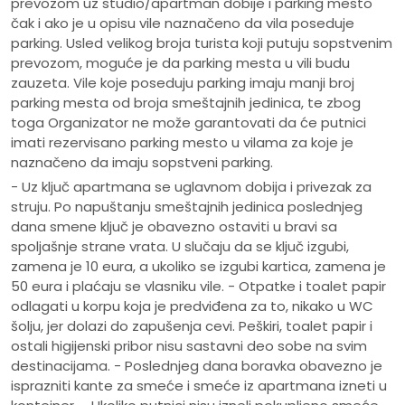
prevozom uz studio/apartman dobije i parking mesto
čak i ako je u opisu vile naznačeno da vila poseduje
parking. Usled velikog broja turista koji putuju sopstvenim
prevozom, moguće je da parking mesta u vili budu
zauzeta. Vile koje poseduju parking imaju manji broj
parking mesta od broja smeštajnih jedinica, te zbog
toga Organizator ne može garantovati da će putnici
imati rezervisano parking mesto u vilama za koje je
naznačeno da imaju sopstveni parking.
- Uz ključ apartmana se uglavnom dobija i privezak za
struju. Po napuštanju smeštajnih jedinica poslednjeg
dana smene ključ je obavezno ostaviti u bravi sa
spoljašnje strane vrata. U slučaju da se ključ izgubi,
zamena je 10 eura, a ukoliko se izgubi kartica, zamena je
50 eura i plaćaju se vlasniku vile. - Otpatke i toalet papir
odlagati u korpu koja je predviđena za to, nikako u WC
šolju, jer dolazi do zapušenja cevi. Peškiri, toalet papir i
ostali higijenski pribor nisu sastavni deo sobe na svim
destinacijama. - Poslednjeg dana boravka obavezno je
isprazniti kante za smeće i smeće iz apartmana izneti u