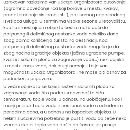
uzrokovan razlozima van uticaja Organizatora putovanja
(ogromno povećanje lica koji borave u mestu, kvarovi,
preopterećenje sistema i sl.…), pa i samog neposrednog
izvršioca usluga. U terminima visoke sezone u letovalištu,
kao i u smeštajnom objektu često može doći do
potpunog ili delimičnog nestanka vode nekoliko dana
zbog obima korišćenja turista na destinaciji. Kod
potpunog ili delimičnog nestanka vode moguće je da
zbog načina izgradnje objekta (jačina ugrađene pumpe,
kvalitet solarnih ploča za zagrevanje vode…) neki objekti
u mestu imaju vode, dok drugi nemaju i to je van
mogućnosti uticaja Organizatora i ne može biti osnov za
podnošenje prigovora.
U većini objekata se koristi sistem slolarnih ploča za
zagrevanje vode, što podrazumeva nešto nižu
temperaturu tople vode, u odnosu na uobičajenu, kao i
manji pritisak tople vode ili nestanak vode u određenim
periodima dana, a u odnosu na kapacitet objekta. U
nekim slučajevima potrebno je pustiti vodu da teče neko
vreme kako bi topla voda došla do česme jer princip