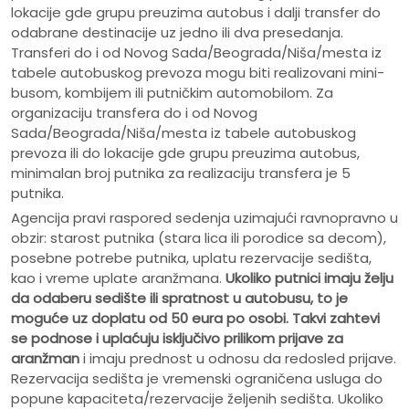
lokacije gde grupu preuzima autobus i dalji transfer do
odabrane destinacije uz jedno ili dva presedanja.
Transferi do i od Novog Sada/Beograda/Niša/mesta iz
tabele autobuskog prevoza mogu biti realizovani mini-
busom, kombijem ili putničkim automobilom. Za
organizaciju transfera do i od Novog
Sada/Beograda/Niša/mesta iz tabele autobuskog
prevoza ili do lokacije gde grupu preuzima autobus,
minimalan broj putnika za realizaciju transfera je 5
putnika.
Agencija pravi raspored sedenja uzimajući ravnopravno u
obzir: starost putnika (stara lica ili porodice sa decom),
posebne potrebe putnika, uplatu rezervacije sedišta,
kao i vreme uplate aranžmana.
Ukoliko putnici imaju želju
da odaberu sedište ili spratnost u autobusu, to je
moguće uz doplatu od 50 eura po osobi.
Takvi zahtevi
se podnose i uplaćuju isključivo prilikom prijave za
aranžman
i imaju prednost u odnosu da redosled prijave.
Rezervacija sedišta je vremenski ograničena usluga do
popune kapaciteta/rezervacije željenih sedišta. Ukoliko