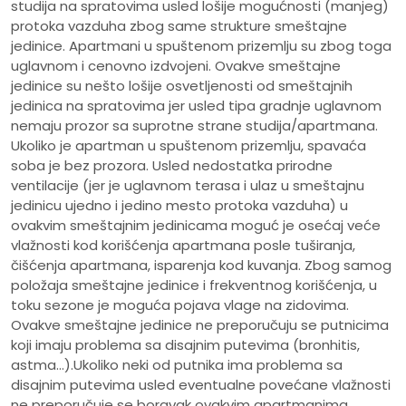
studija na spratovima usled lošije mogućnosti (manjeg)
protoka vazduha zbog same strukture smeštajne
jedinice. Apartmani u spuštenom prizemlju su zbog toga
uglavnom i cenovno izdvojeni. Ovakve smeštajne
jedinice su nešto lošije osvetljenosti od smeštajnih
jedinica na spratovima jer usled tipa gradnje uglavnom
nemaju prozor sa suprotne strane studija/apartmana.
Ukoliko je apartman u spuštenom prizemlju, spavaća
soba je bez prozora. Usled nedostatka prirodne
ventilacije (jer je uglavnom terasa i ulaz u smeštajnu
jedinicu ujedno i jedino mesto protoka vazduha) u
ovakvim smeštajnim jedinicama moguć je osećaj veće
vlažnosti kod korišćenja apartmana posle tuširanja,
čišćenja apartmana, isparenja kod kuvanja. Zbog samog
položaja smeštajne jedinice i frekventnog korišćenja, u
toku sezone je moguća pojava vlage na zidovima.
Ovakve smeštajne jedinice ne preporučuju se putnicima
koji imaju problema sa disajnim putevima (bronhitis,
astma...).Ukoliko neki od putnika ima problema sa
disajnim putevima usled eventualne povećane vlažnosti
ne preporučuje se boravak ovakvim apartmanima.