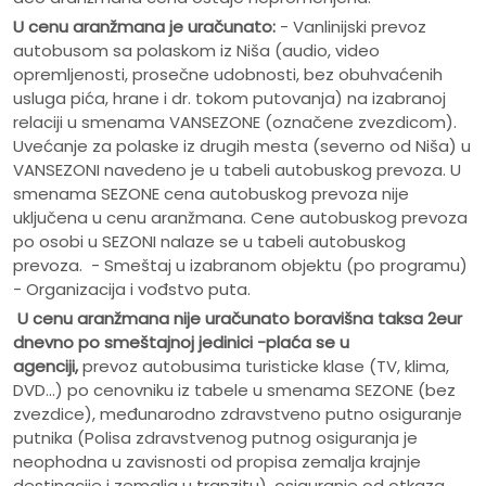
U cenu aranžmana je uračunato:
- Vanlinijski prevoz
autobusom sa polaskom iz Niša (audio, video
opremljenosti, prosečne udobnosti, bez obuhvaćenih
usluga pića, hrane i dr. tokom putovanja) na izabranoj
relaciji u smenama VANSEZONE (označene zvezdicom).
Uvećanje za polaske iz drugih mesta (severno od Niša) u
VANSEZONI navedeno je u tabeli autobuskog prevoza. U
smenama SEZONE cena autobuskog prevoza nije
uključena u cenu aranžmana. Cene autobuskog prevoza
po osobi u SEZONI nalaze se u tabeli autobuskog
prevoza. - Smeštaj u izabranom objektu (po programu)
- Organizacija i vođstvo puta.
U cenu aranžmana nije uračunato
boravišna taksa 2eur
dnevno po smeštajnoj jedinici -plaća se u
agenciji,
prevoz autobusima turisticke klase (TV, klima,
DVD...) po cenovniku iz tabele u smenama SEZONE (bez
zvezdice), međunarodno zdravstveno putno osiguranje
putnika (Polisa zdravstvenog putnog osiguranja je
neophodna u zavisnosti od propisa zemalja krajnje
destinacije i zemalja u tranzitu), osiguranje od otkaza