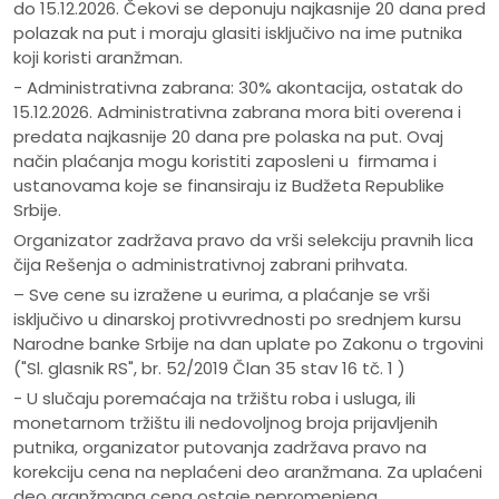
do 15.12.2026. Čekovi se deponuju najkasnije 20 dana pred
polazak na put i moraju glasiti isključivo na ime putnika
koji koristi aranžman.
- Administrativna zabrana: 30% akontacija, ostatak do
15.12.2026. Administrativna zabrana mora biti overena i
predata najkasnije 20 dana pre polaska na put. Ovaj
način plaćanja mogu koristiti zaposleni u firmama i
ustanovama koje se finansiraju iz Budžeta Republike
Srbije.
Organizator zadržava pravo da vrši selekciju pravnih lica
čija Rešenja o administrativnoj zabrani prihvata.
– Sve cene su izražene u eurima, a plaćanje se vrši
isključivo u dinarskoj protivvrednosti po srednjem kursu
Narodne banke Srbije na dan uplate po Zakonu o trgovini
("Sl. glasnik RS", br. 52/2019 Član 35 stav 16 tč. 1 )
- U slučaju poremaćaja na tržištu roba i usluga, ili
monetarnom tržištu ili nedovoljnog broja prijavljenih
putnika, organizator putovanja zadržava pravo na
korekciju cena na neplaćeni deo aranžmana. Za uplaćeni
deo aranžmana cena ostaje nepromenjena.