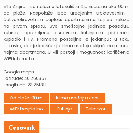
Vila Argiro 1 se nalazi u letovalištu Dionisos, na oko 90 m
od plaže. Raspolaže lepo uredjenim trokrevetnim i
četvorokrevetnim dupleks apartmanima koji se nalaze
na prvom spratu. Sve smeštajne jedinice poseduju
kuhinju, opremljenu osnovnim kuhinjskim priborom,
kupatilo i TV. Promena posteljine je jedanput u toku
boravka, dok je korišćenje klima uređaja uključeno u cenu
najma apartmana. U vili postoji i mogućnost korišćenja
WiFi interneta.
Google maps:
Latitude: 40.250357
Longitude: 23.251811
Od plaže: 90 m
Klima uređaj: u ceni
WiFi: besplatno
Kuhinja
Televizor
Cenovnik