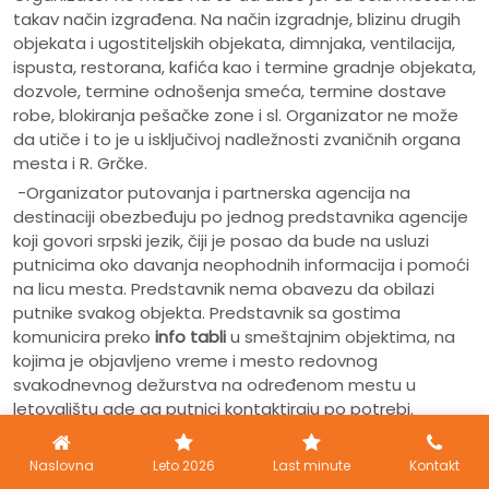
takav način izgrađena. Na način izgradnje, blizinu drugih
objekata i ugostiteljskih objekata, dimnjaka, ventilacija,
ispusta, restorana, kafića kao i termine gradnje objekata,
dozvole, termine odnošenja smeća, termine dostave
robe, blokiranja pešačke zone i sl. Organizator ne može
da utiče i to je u isključivoj nadležnosti zvaničnih organa
mesta i R. Grčke.
-Organizator putovanja i partnerska agencija na
destinaciji obezbeđuju po jednog predstavnika agencije
koji govori srpski jezik, čiji je posao da bude na usluzi
putnicima oko davanja neophodnih informacija i pomoći
na licu mesta. Predstavnik nema obavezu da obilazi
putnike svakog objekta. Predstavnik sa gostima
komunicira preko
info tabli
u smeštajnim objektima, na
kojima je objavljeno vreme i mesto redovnog
svakodnevnog dežurstva na određenom mestu u
letovalištu gde ga putnici kontaktiraju po potrebi.
Predstavnik agencije ne obilazi goste u vilama i
apartmanima. Drugi i šesti dan po dolasku ili prvi i peti
Naslovna
Leto 2026
Last minute
Kontakt
dan, predstavnik agencije drži info sastanak (u mestima