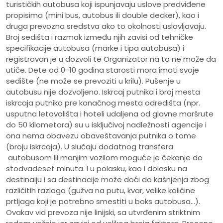
turističkih autobusa koji ispunjavaju uslove predviđene
propisima (mini bus, autobus ili double decker), kao i
druga prevozna sredstva ako to okolnosti uslovljavaju.
Broj sedišta i razmak između njih zavisi od tehničke
specifikacije autobusa (marke i tipa autobusa) i
registrovan je u dozvoli te Organizator na to ne može da
utiče. Dete od 0-10 godina starosti mora imati svoje
sedište (ne može se prevoziti u krilu). Pušenje u
autobusu nije dozvoljeno. Iskrcaj putnika i broj mesta
iskrcaja putnika pre konačnog mesta odredišta (npr.
usputna letovališta i hoteli udaljena od glavne maršrute
do 50 kilometara) su u isključivoj nadležnosti agencije i
ona nema obavezu obaveštavanja putnika o tome
(broju iskrcaja). U slučaju dodatnog transfera
autobusom ili manjim vozilom moguće je čekanje do
stodvadeset minuta. I u polasku, kao i dolasku na
destinaiju i sa destinacije može doći do kašnjenja zbog
različitih razloga (gužva na putu, kvar, velike količine
prtljaga koji je potrebno smestiti u boks autobusa...).
Ovakav vid prevoza nije linijski, sa utvrđenim striktnim