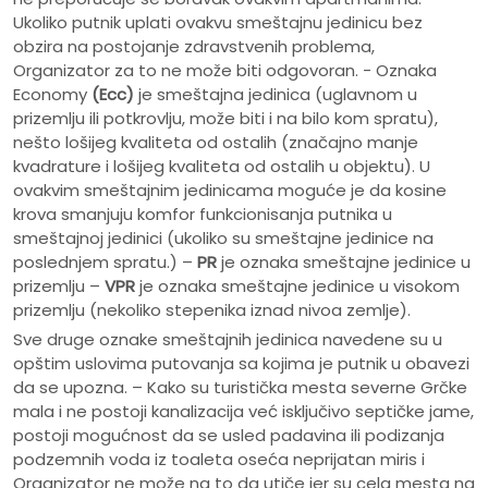
Ukoliko putnik uplati ovakvu smeštajnu jedinicu bez
obzira na postojanje zdravstvenih problema,
Organizator za to ne može biti odgovoran. - Oznaka
Economy
(Ecc)
je smeštajna jedinica (uglavnom u
prizemlju ili potkrovlju, može biti i na bilo kom spratu),
nešto lošijeg kvaliteta od ostalih (značajno manje
kvadrature i lošijeg kvaliteta od ostalih u objektu). U
ovakvim smeštajnim jedinicama moguće je da kosine
krova smanjuju komfor funkcionisanja putnika u
smeštajnoj jedinici (ukoliko su smeštajne jedinice na
poslednjem spratu.) –
PR
je oznaka smeštajne jedinice u
prizemlju –
VPR
je oznaka smeštajne jedinice u visokom
prizemlju (nekoliko stepenika iznad nivoa zemlje).
Sve druge oznake smeštajnih jedinica navedene su u
opštim uslovima putovanja sa kojima je putnik u obavezi
da se upozna. – Kako su turistička mesta severne Grčke
mala i ne postoji kanalizacija već isključivo septičke jame,
postoji mogućnost da se usled padavina ili podizanja
podzemnih voda iz toaleta oseća neprijatan miris i
Organizator ne može na to da utiče jer su cela mesta na