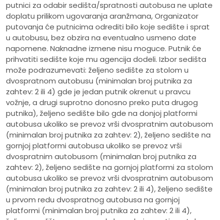
putnici za odabir sedišta/spratnosti autobusa ne uplate
doplatu prilikom ugovaranja aranžmana, Organizator
putovanja će putnicima odrediti bilo koje sedište i sprat
u autobusu, bez obzira na eventualno usmeno date
napomene. Naknadne izmene nisu moguce. Putnik će
prihvatiti sedište koje mu agencija dodeli. Izbor sedišta
može podrazumevati: željeno sedište za stolom u
dvospratnom autobusu (minimalan broj putnika za
zahtev: 2 ili 4) gde je jedan putnik okrenut u pravcu
vožnje, a drugi suprotno donosno preko puta drugog
putnika), željeno sedište bilo gde na donjoj platformi
autobusa ukoliko se prevoz vrši dvospratnim autobusom
(minimalan broj putnika za zahtev: 2), željeno sedište na
gornjoj platformi autobusa ukoliko se prevoz vrši
dvospratnim autobusom (minimalan broj putnika za
zahtev: 2), željeno sedište na gornjoj platformi za stolom
autobusa ukoliko se prevoz vrši dvospratnim autobusom
(minimalan broj putnika za zahtev: 2 ili 4), željeno sedište
u prvom redu dvospratnog autobusa na gornjoj
platformi (minimalan broj putnika za zahtev: 2 ili 4),