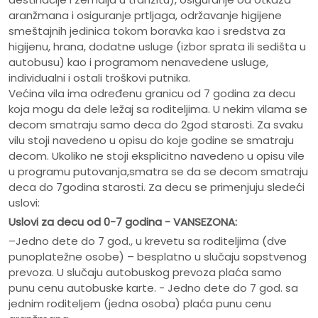
aranžmana i osiguranje prtljaga, održavanje higijene
smeštajnih jedinica tokom boravka kao i sredstva za
higijenu, hrana, dodatne usluge (izbor sprata ili sedišta u
autobusu) kao i programom nenavedene usluge,
individualni i ostali troškovi putnika.
Većina vila ima određenu granicu od 7 godina za decu
koja mogu da dele ležaj sa roditeljima. U nekim vilama se
decom smatraju samo deca do 2god starosti. Za svaku
vilu stoji navedeno u opisu do koje godine se smatraju
decom. Ukoliko ne stoji eksplicitno navedeno u opisu vile
u programu putovanja,smatra se da se decom smatraju
deca do 7godina starosti. Za decu se primenjuju sledeći
uslovi:
Uslovi za decu od 0-7 godina - VANSEZONA:
–Jedno dete do 7 god., u krevetu sa roditeljima (dve
punoplatežne osobe) – besplatno u slučaju sopstvenog
prevoza. U slučaju autobuskog prevoza plaća samo
punu cenu autobuske karte. - Jedno dete do 7 god. sa
jednim roditeljem (jedna osoba) plaća punu cenu