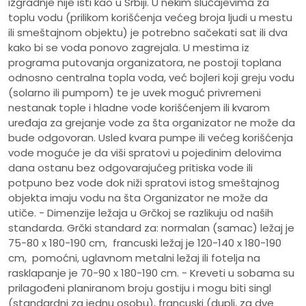
izgradnje nije isti kao u Srbiji. U nekim slučajevima za
toplu vodu (prilikom korišćenja većeg broja ljudi u mestu
ili smeštajnom objektu) je potrebno sačekati sat ili dva
kako bi se voda ponovo zagrejala. U mestima iz
programa putovanja organizatora, ne postoji toplana
odnosno centralna topla voda, već bojleri koji greju vodu
(solarno ili pumpom) te je uvek moguć privremeni
nestanak tople i hladne vode korišćenjem ili kvarom
uređaja za grejanje vode za šta organizator ne može da
bude odgovoran. Usled kvara pumpe ili većeg korišćenja
vode moguće je da viši spratovi u pojedinim delovima
dana ostanu bez odgovarajućeg pritiska vode ili
potpuno bez vode dok niži spratovi istog smeštajnog
objekta imaju vodu na šta Organizator ne može da
utiče. - Dimenzije ležaja u Grčkoj se razlikuju od naših
standarda. Grčki standard za: normalan (samac) ležaj je
75-80 x 180-190 cm, francuski ležaj je 120-140 x 180-190
cm, pomoćni, uglavnom metalni ležaj ili fotelja na
rasklapanje je 70-90 x 180-190 cm. - Kreveti u sobama su
prilagođeni planiranom broju gostiju i mogu biti singl
(standardni za jednu osobu), francuski (dupli, za dve