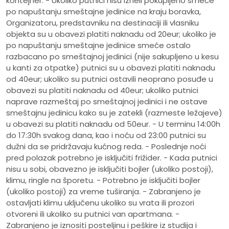
kontejner. - Ukoliko putnici nisu izneli pokupljeno smeće
po napuštanju smeštajne jedinice na kraju boravka,
Organizatoru, predstavniku na destinaciji ili vlasniku
objekta su u obavezi platiti naknadu od 20eur; ukoliko je
po napuštanju smeštajne jedinice smeće ostalo
razbacano po smeštajnoj jedinici (nije sakupljeno u kesu
u kanti za otpatke) putnici su u obavezi platiti naknadu
od 40eur; ukoliko su putnici ostavili neoprano posuđe u
obavezi su platiti naknadu od 40eur; ukoliko putnici
naprave razmeštaj po smeštajnoj jedinici i ne ostave
smeštajnu jedinicu kako su je zatekli (razmeste ležajeve)
u obavezi su platiti naknadu od 50eur. - U terminu 14:00h
do 17:30h svakog dana, kao i noću od 23:00 putnici su
dužni da se pridržavaju kućnog reda. - Poslednje noći
pred polazak potrebno je isključiti frižider. - Kada putnici
nisu u sobi, obavezno je isključiti bojler (ukoliko postoji),
klimu, ringle na šporetu. - Potrebno je isključiti bojler
(ukoliko postoji) za vreme tuširanja. - Zabranjeno je
ostavljati klimu uključenu ukoliko su vrata ili prozori
otvoreni ili ukoliko su putnici van apartmana. -
Zabranjeno je iznositi posteljinu i peškire iz studija i