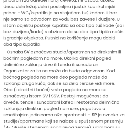
priborom za određeni broj kreveta, ne osoba. Ukoliko
deca dele ležaj, dele i posteljinu i jastuk kao i kuhinjski
pribor. - WC/kupatilo je sa stojećom tuš kadom ili bez
nje samo sa odvodom za vodu bez zavese i duzijere. U
istom objektu postoje kupatila sa oba tipa tuš kade (sa i
bez duzijere/kade) s obzirom da su oba tipa tipičn način
izgradnje objekata. Putnici na korišćenje mogu dobiti
oba tipa kupatila.
- Oznaka
SV
označava studio/apartman sa direktnim ili
bočnim pogledom na more. Ukoliko direktni pogled
delimično zaklanja drvo ili tenda ili suncobran
Organizator za to ne može da bude odgovoran. Kod
bočnog pogleda na more deo pogleda može da
zaklanja druga kuća, dok se sa dela terase vidi more.
Oba (i direktni i bočni) vrste pogleda na more se
označavaju istom SV i SSV. Postoji mogućnost da
drveće, tende i suncobrani kafea i restorana delimično
zaklanjaju direktan pogled na more, pogotovo u
smeštajnim jedinicama niže spratnosti. –
SP
je oznaka za
studije/apartmane koji se nalaze u spuštenom prizemlju
(4-7 ili više stepenika ispod nivoa zemlje), uglavnom su