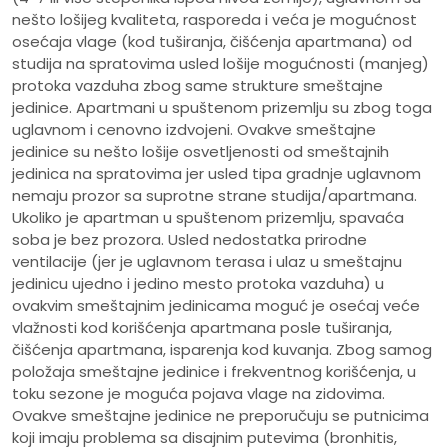
nešto lošijeg kvaliteta, rasporeda i veća je mogućnost
osećaja vlage (kod tuširanja, čišćenja apartmana) od
studija na spratovima usled lošije mogućnosti (manjeg)
protoka vazduha zbog same strukture smeštajne
jedinice. Apartmani u spuštenom prizemlju su zbog toga
uglavnom i cenovno izdvojeni. Ovakve smeštajne
jedinice su nešto lošije osvetljenosti od smeštajnih
jedinica na spratovima jer usled tipa gradnje uglavnom
nemaju prozor sa suprotne strane studija/apartmana.
Ukoliko je apartman u spuštenom prizemlju, spavaća
soba je bez prozora. Usled nedostatka prirodne
ventilacije (jer je uglavnom terasa i ulaz u smeštajnu
jedinicu ujedno i jedino mesto protoka vazduha) u
ovakvim smeštajnim jedinicama moguć je osećaj veće
vlažnosti kod korišćenja apartmana posle tuširanja,
čišćenja apartmana, isparenja kod kuvanja. Zbog samog
položaja smeštajne jedinice i frekventnog korišćenja, u
toku sezone je moguća pojava vlage na zidovima.
Ovakve smeštajne jedinice ne preporučuju se putnicima
koji imaju problema sa disajnim putevima (bronhitis,