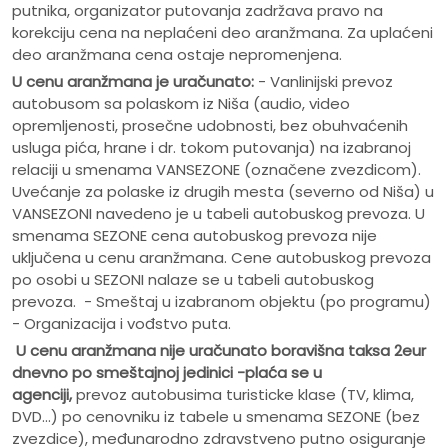
putnika, organizator putovanja zadržava pravo na
korekciju cena na neplaćeni deo aranžmana. Za uplaćeni
deo aranžmana cena ostaje nepromenjena.
U cenu aranžmana je uračunato:
- Vanlinijski prevoz
autobusom sa polaskom iz Niša (audio, video
opremljenosti, prosečne udobnosti, bez obuhvaćenih
usluga pića, hrane i dr. tokom putovanja) na izabranoj
relaciji u smenama VANSEZONE (označene zvezdicom).
Uvećanje za polaske iz drugih mesta (severno od Niša) u
VANSEZONI navedeno je u tabeli autobuskog prevoza. U
smenama SEZONE cena autobuskog prevoza nije
uključena u cenu aranžmana. Cene autobuskog prevoza
po osobi u SEZONI nalaze se u tabeli autobuskog
prevoza. - Smeštaj u izabranom objektu (po programu)
- Organizacija i vođstvo puta.
U cenu aranžmana nije uračunato
boravišna taksa 2eur
dnevno po smeštajnoj jedinici -plaća se u
agenciji,
prevoz autobusima turisticke klase (TV, klima,
DVD...) po cenovniku iz tabele u smenama SEZONE (bez
zvezdice), međunarodno zdravstveno putno osiguranje