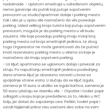
nadoknade. - Uplatom smeštaja u određenom objektu,
nema garancije da putnik koji putuje sopstvenim
prevozom uz studio/apartman dobije i parking mesto
čak i ako je u opisu vile naznačeno da vila poseduje
parking. Usled velikog broja turista koji putuju sopstvenim
prevozom, moguće je da parking mesta u vili budu
zauzeta. Vile koje poseduju parking imaju manji broj
parking mesta od broja smeštajnih jedinica, te zbog
toga Organizator ne može garantovati da će putnici
imati rezervisano parking mesto u vilama za koje je
naznačeno da imaju sopstveni parking.
- Uz ključ apartmana se uglavnom dobija i privezak za
struju. Po napuštanju smeštajnih jedinica poslednjeg
dana smene ključ je obavezno ostaviti u bravi sa
spoljašnje strane vrata. U slučaju da se ključ izgubi,
zamena je 10 eura, a ukoliko se izgubi kartica, zamena je
50 eura i plaćaju se vlasniku vile. - Otpatke i toalet papir
odlagati u korpu koja je predviđena za to, nikako u WC
šolju, jer dolazi do zapušenja cevi. Peškiri, toalet papir i
ostali higijenski pribor nisu sastavni deo sobe na svim