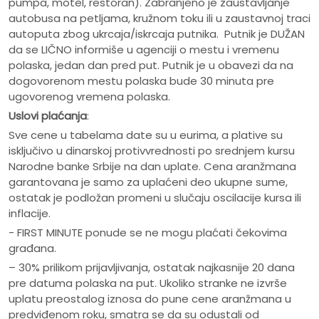
pumpa, motel, restoran). Zabranjeno je zaustavljanje
autobusa na petljama, kružnom toku ili u zaustavnoj traci
autoputa zbog ukrcaja/iskrcaja putnika. Putnik je DUŽAN
da se LIČNO informiše u agenciji o mestu i vremenu
polaska, jedan dan pred put. Putnik je u obavezi da na
dogovorenom mestu polaska bude 30 minuta pre
ugovorenog vremena polaska.
Uslovi plaćanja
:
Sve cene u tabelama date su u eurima, a plative su
isključivo u dinarskoj protivvrednosti po srednjem kursu
Narodne banke Srbije na dan uplate. Cena aranžmana
garantovana je samo za uplaćeni deo ukupne sume,
ostatak je podložan promeni u slučaju oscilacije kursa ili
inflacije.
- FIRST MINUTE ponude se ne mogu plaćati čekovima
građana.
– 30% prilikom prijavljivanja, ostatak najkasnije 20 dana
pre datuma polaska na put. Ukoliko stranke ne izvrše
uplatu preostalog iznosa do pune cene aranžmana u
predviđenom roku, smatra se da su odustali od