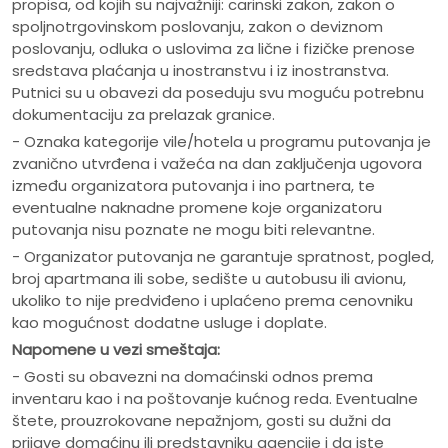
propisa, od kojih su najvažniji: carinski zakon, zakon o
spoljnotrgovinskom poslovanju, zakon o deviznom
poslovanju, odluka o uslovima za lične i fizičke prenose
sredstava plaćanja u inostranstvu i iz inostranstva.
Putnici su u obavezi da poseduju svu moguću potrebnu
dokumentaciju za prelazak granice.
- Oznaka kategorije vile/hotela u programu putovanja je
zvanično utvrđena i važeća na dan zaključenja ugovora
između organizatora putovanja i ino partnera, te
eventualne naknadne promene koje organizatoru
putovanja nisu poznate ne mogu biti relevantne.
- Organizator putovanja ne garantuje spratnost, pogled,
broj apartmana ili sobe, sedište u autobusu ili avionu,
ukoliko to nije predviđeno i uplaćeno prema cenovniku
kao mogućnost dodatne usluge i doplate.
Napomene u vezi smeštaja:
- Gosti su obavezni na domaćinski odnos prema
inventaru kao i na poštovanje kućnog reda. Eventualne
štete, prouzrokovane nepažnjom, gosti su dužni da
prijave domaćinu ili predstavniku agencije i da iste