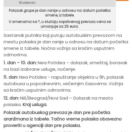
Kruševac
Polazak grupe je dan ranije u odnosu na datum početka
smene, iz tabele.
U smenama sa *, u
slučaju sopstvenog prevoza cena se
umanjuje za 25 eura.
Sastanak putnika koji putuju autobuskim prevozom na
mestu polaska je dan ranije u odnosu na datum početka
smene iz tabele. Noćna vožnja sa kraćim usputnim
odmorima.
1. dan – 10. dan:
Nea Potidea – dolazak, smeštaj, boravak
na bazi izabrane usluge, noćenje.
11. dan:
Nea Potidea - napuštanje objekta u 9h, polazak
autobusa u popodnevnim, večernjim časovima. Vožnja
sa kraćim usputnim odmorima.
12. dan:
Niš/Beograd/Novi Sad – Dolazak na mesto
polaska.
Kraj usluga.
Polazak autobuskog prevoza je dan pre po
č
etka
aranžmana iz tabele. Ta
č
no vreme polaska obavezno
proveriti u agenciji dan pre polaska.