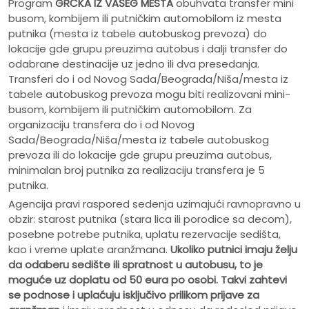
Program
GRČKA IZ VAŠEG MESTA
obuhvata transfer mini
busom, kombijem ili putničkim automobilom iz mesta
putnika (mesta iz tabele autobuskog prevoza) do
lokacije gde grupu preuzima autobus i dalji transfer do
odabrane destinacije uz jedno ili dva presedanja.
Transferi do i od Novog Sada/Beograda/Niša/mesta iz
tabele autobuskog prevoza mogu biti realizovani mini-
busom, kombijem ili putničkim automobilom. Za
organizaciju transfera do i od Novog
Sada/Beograda/Niša/mesta iz tabele autobuskog
prevoza ili do lokacije gde grupu preuzima autobus,
minimalan broj putnika za realizaciju transfera je 5
putnika.
Agencija pravi raspored sedenja uzimajući ravnopravno u
obzir: starost putnika (stara lica ili porodice sa decom),
posebne potrebe putnika, uplatu rezervacije sedišta,
kao i vreme uplate aranžmana.
Ukoliko putnici imaju želju
da odaberu sedište ili spratnost u autobusu, to je
moguće uz doplatu od 50 eura po osobi.
Takvi zahtevi
se podnose i uplaćuju isključivo prilikom prijave za