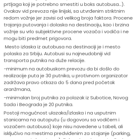
prtljaga koji je potrebno smestiti u boks autobusa...).
Ovakav vid prevoza nije linijski, sa utvrđenim striktnim
redom vožnje jer zavisi od velikog broja faktora. Procene
trajanja putovanja i dolaska na destinaciju, kao i brzina
vožnje su vrlo subjektivne procene vozača i vodiča i ne
mogu biti predmet prigovora.
Mesto izlaska iz autobusa na destinaciji je i mesto
polaska za Srbiju. Autobusi su najneudobniji vid
transporta putnika na duže relacije.
-minimum na autobuskom prevozu da bi došlo do
realizacije puta je 30 putnika, u protivnom organizator
zadržava pravo otkaza do 5 dana pred početak
aranžmana,
-minimalan broj putnika za polazak iz Subotice, Novog
Sada i Beograda je 20 putnika.
Postoji mogućnost ulazaka/izlaska i na usputnim
stanicama na autoputu (u dogovoru sa vodičem i
vozačem autobusa) koje nisu navedene u tabeli, ali
isključivo na mestima predviđenim za stajanje (parking,