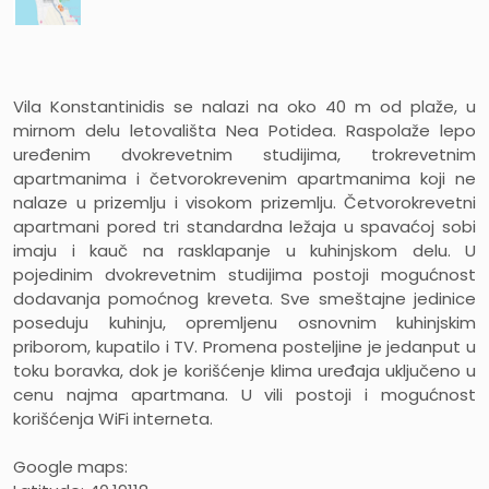
Vila Konstantinidis se nalazi na oko 40 m od plaže, u
mirnom delu letovališta Nea Potidea. Raspolaže lepo
uređenim dvokrevetnim studijima, trokrevetnim
apartmanima i četvorokrevenim apartmanima koji ne
nalaze u prizemlju i visokom prizemlju. Četvorokrevetni
apartmani pored tri standardna ležaja u spavaćoj sobi
imaju i kauč na rasklapanje u kuhinjskom delu. U
pojedinim dvokrevetnim studijima postoji mogućnost
dodavanja pomoćnog kreveta. Sve smeštajne jedinice
poseduju kuhinju, opremljenu osnovnim kuhinjskim
priborom, kupatilo i TV. Promena posteljine je jedanput u
toku boravka, dok je korišćenje klima uređaja uključeno u
cenu najma apartmana. U vili postoji i mogućnost
korišćenja WiFi interneta.
Google maps: