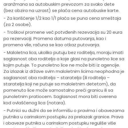
aranžmana sa autobuskim prevozom za svako dete
(bez obzira na uzrast) se plaća cena autobuske karte.
- Za korišćenje 1/2 kao 1/1 plaća se puna cena smeštaja
(za 2 osobe).
- Troškovi promene već potvđenih rezevacija su 20 eura
po rezervaciji. Promena datuma putovanja, kao i
promena vile, računa se kao otkaz putovanja.
- Maloletna lica, ukoliko putuju bez roditelja, moraju imati
saglasnost oba roditelja a koje glasi na punoletno lice sa
kojim putuje. To punoletno lice ne može biti iz agencije.
Za izlazak iz države svim maloletnim licima neophodna je
saglasnost oba roditelja – staratelja (ili roditelja –
staratelja koji ne putuje sa maloletnim detetom), da
pomenuto lice može samostalno preći granicu ili sa
punoletnim pratiocem. Saglasnost mora biti overena
kod ovlašćenog lica (notara).
- Putnici su dužni da se informišu o pravima i obavezama
putnika u carinskom postupku za prelazak granice. Prava
i obaveze putnika u carinskom postupku reguliše više