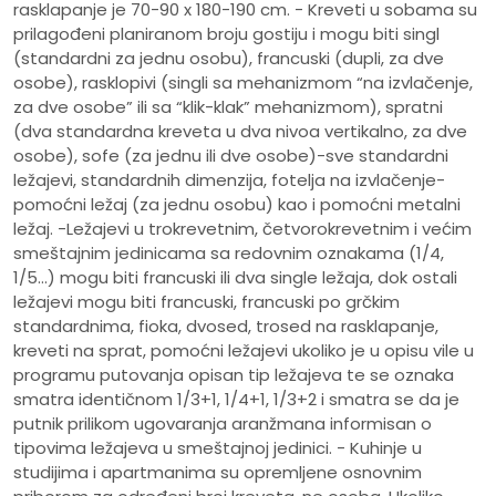
rasklapanje je 70-90 x 180-190 cm. - Kreveti u sobama su
prilagođeni planiranom broju gostiju i mogu biti singl
(standardni za jednu osobu), francuski (dupli, za dve
osobe), rasklopivi (singli sa mehanizmom “na izvlačenje,
za dve osobe” ili sa “klik-klak” mehanizmom), spratni
(dva standardna kreveta u dva nivoa vertikalno, za dve
osobe), sofe (za jednu ili dve osobe)-sve standardni
ležajevi, standardnih dimenzija, fotelja na izvlačenje-
pomoćni ležaj (za jednu osobu) kao i pomoćni metalni
ležaj. -Ležajevi u trokrevetnim, četvorokrevetnim i većim
smeštajnim jedinicama sa redovnim oznakama (1/4,
1/5…) mogu biti francuski ili dva single ležaja, dok ostali
ležajevi mogu biti francuski, francuski po grčkim
standardnima, fioka, dvosed, trosed na rasklapanje,
kreveti na sprat, pomoćni ležajevi ukoliko je u opisu vile u
programu putovanja opisan tip ležajeva te se oznaka
smatra identičnom 1/3+1, 1/4+1, 1/3+2 i smatra se da je
putnik prilikom ugovaranja aranžmana informisan o
tipovima ležajeva u smeštajnoj jedinici. - Kuhinje u
studijima i apartmanima su opremljene osnovnim