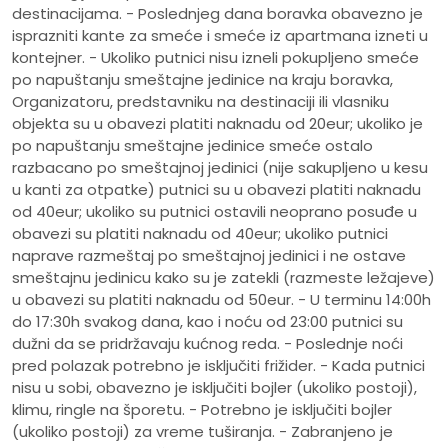
destinacijama. - Poslednjeg dana boravka obavezno je
isprazniti kante za smeće i smeće iz apartmana izneti u
kontejner. - Ukoliko putnici nisu izneli pokupljeno smeće
po napuštanju smeštajne jedinice na kraju boravka,
Organizatoru, predstavniku na destinaciji ili vlasniku
objekta su u obavezi platiti naknadu od 20eur; ukoliko je
po napuštanju smeštajne jedinice smeće ostalo
razbacano po smeštajnoj jedinici (nije sakupljeno u kesu
u kanti za otpatke) putnici su u obavezi platiti naknadu
od 40eur; ukoliko su putnici ostavili neoprano posuđe u
obavezi su platiti naknadu od 40eur; ukoliko putnici
naprave razmeštaj po smeštajnoj jedinici i ne ostave
smeštajnu jedinicu kako su je zatekli (razmeste ležajeve)
u obavezi su platiti naknadu od 50eur. - U terminu 14:00h
do 17:30h svakog dana, kao i noću od 23:00 putnici su
dužni da se pridržavaju kućnog reda. - Poslednje noći
pred polazak potrebno je isključiti frižider. - Kada putnici
nisu u sobi, obavezno je isključiti bojler (ukoliko postoji),
klimu, ringle na šporetu. - Potrebno je isključiti bojler
(ukoliko postoji) za vreme tuširanja. - Zabranjeno je