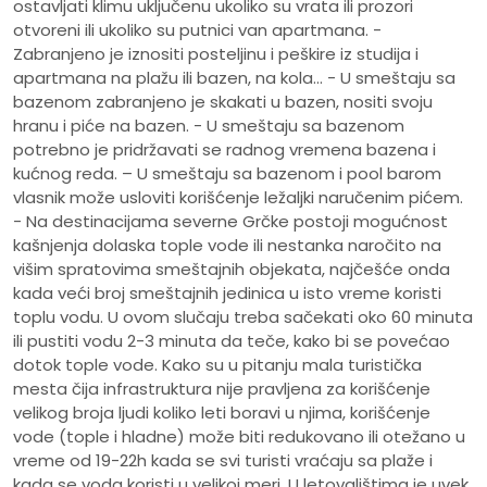
ostavljati klimu uključenu ukoliko su vrata ili prozori
otvoreni ili ukoliko su putnici van apartmana. -
Zabranjeno je iznositi posteljinu i peškire iz studija i
apartmana na plažu ili bazen, na kola... - U smeštaju sa
bazenom zabranjeno je skakati u bazen, nositi svoju
hranu i piće na bazen. - U smeštaju sa bazenom
potrebno je pridržavati se radnog vremena bazena i
kućnog reda. – U smeštaju sa bazenom i pool barom
vlasnik može usloviti korišćenje ležaljki naručenim pićem.
- Na destinacijama severne Grčke postoji mogućnost
kašnjenja dolaska tople vode ili nestanka naročito na
višim spratovima smeštajnih objekata, najčešće onda
kada veći broj smeštajnih jedinica u isto vreme koristi
toplu vodu. U ovom slučaju treba sačekati oko 60 minuta
ili pustiti vodu 2-3 minuta da teče, kako bi se povećao
dotok tople vode. Kako su u pitanju mala turistička
mesta čija infrastruktura nije pravljena za korišćenje
velikog broja ljudi koliko leti boravi u njima, korišćenje
vode (tople i hladne) može biti redukovano ili otežano u
vreme od 19-22h kada se svi turisti vraćaju sa plaže i
kada se voda koristi u velikoj meri. U letovalištima je uvek