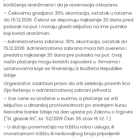
korišćenja aranžmana i da je rezervacija otkazana.
– Čekovima gradjana: 30% akontacija, ostatak u ratama
do 15.12.2026. Čekovi se deponuju najkasnije 20 dana pred
polazak na put i moraju glasiti isključivo na ime putnika
koji koristi aranžman.
- Administrativna zabrana: 30% akontacija, ostatak do
15.12.2026. Administrativna zabrana mora biti overena i
predata najkasnije 20 dana pre polaska na put. Ovaj
način plaćanja mogu koristiti zaposleni u firmama i
ustanovama koje se finansiraju iz Budžeta Republike
Srbije.
Organizator zadržava pravo da vrši selekciju pravnih lica
čija Rešenja o administrativnoj zabrani prihvata.
– Sve cene su izražene u eurima, a plaćanje se vrši
isključivo u dinarskoj protivvrednosti po srednjem kursu
Narodne banke Srbije na dan uplate po Zakonu o trgovini
("Sl. glasnik RS", br. 52/2019 Član 35 stav 16 tč. 1 )
- U slučaju poremaćaja na tržištu roba i usluga, ili
monetarnom tržištu ili nedovoljnog broja prijavljenih