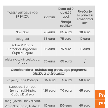
Deca od 0
Uvećanje
TABELA AUTOBUSKOG
do 9,99
za prevoz u
PREVOZA
god.
Odrasli
smenama
*imaju
sa*
sedište*
Novi Sad
95 eura
85 eura
20 eura
Beograd
85 eura
75 eur
a
10 eura
Kolari, V. Plana,
Batočina, Jagodina,
85 eura
75 eura
10 eura
Ćuprija, Pojate
Aleksinac, Niš, Leskovac,
75 eura
65 eura
/
Vranje
Cene transfera i autobuskog prevoza po programu:
GR
ČKA
IZ VAŠEG MESTA
Valjevo, Užice, Požega,
125 eura
115 eura
50 eura
Subotica, Sombor,
Zrenjanin, Kikinda,
120 eura
110 eura
45 eura
Čačak, Kraljevo
Pro
Kragujevac, Bor, Zaječar,
put
115 eura
105 eura
40 eura
Vrnjačka Banja, Trstenik,