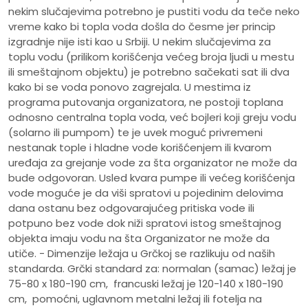
nekim slučajevima potrebno je pustiti vodu da teče neko
vreme kako bi topla voda došla do česme jer princip
izgradnje nije isti kao u Srbiji. U nekim slučajevima za
toplu vodu (prilikom korišćenja većeg broja ljudi u mestu
ili smeštajnom objektu) je potrebno sačekati sat ili dva
kako bi se voda ponovo zagrejala. U mestima iz
programa putovanja organizatora, ne postoji toplana
odnosno centralna topla voda, već bojleri koji greju vodu
(solarno ili pumpom) te je uvek moguć privremeni
nestanak tople i hladne vode korišćenjem ili kvarom
uređaja za grejanje vode za šta organizator ne može da
bude odgovoran. Usled kvara pumpe ili većeg korišćenja
vode moguće je da viši spratovi u pojedinim delovima
dana ostanu bez odgovarajućeg pritiska vode ili
potpuno bez vode dok niži spratovi istog smeštajnog
objekta imaju vodu na šta Organizator ne može da
utiče. - Dimenzije ležaja u Grčkoj se razlikuju od naših
standarda. Grčki standard za: normalan (samac) ležaj je
75-80 x 180-190 cm, francuski ležaj je 120-140 x 180-190
cm, pomoćni, uglavnom metalni ležaj ili fotelja na