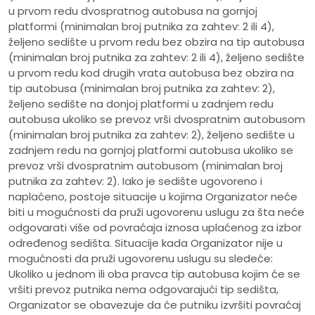
u prvom redu dvospratnog autobusa na gornjoj
platformi (minimalan broj putnika za zahtev: 2 ili 4),
željeno sedište u prvom redu bez obzira na tip autobusa
(minimalan broj putnika za zahtev: 2 ili 4), željeno sedište
u prvom redu kod drugih vrata autobusa bez obzira na
tip autobusa (minimalan broj putnika za zahtev: 2),
željeno sedište na donjoj platformi u zadnjem redu
autobusa ukoliko se prevoz vrši dvospratnim autobusom
(minimalan broj putnika za zahtev: 2), željeno sedište u
zadnjem redu na gornjoj platformi autobusa ukoliko se
prevoz vrši dvospratnim autobusom (minimalan broj
putnika za zahtev: 2). Iako je sedište ugovoreno i
naplaćeno, postoje situacije u kojima Organizator neće
biti u mogućnosti da pruži ugovorenu uslugu za šta neće
odgovarati više od povraćaja iznosa uplaćenog za izbor
određenog sedišta. Situacije kada Organizator nije u
mogućnosti da pruži ugovorenu uslugu su sledeće:
Ukoliko u jednom ili oba pravca tip autobusa kojim će se
vršiti prevoz putnika nema odgovarajući tip sedišta,
Organizator se obavezuje da će putniku izvršiti povraćaj