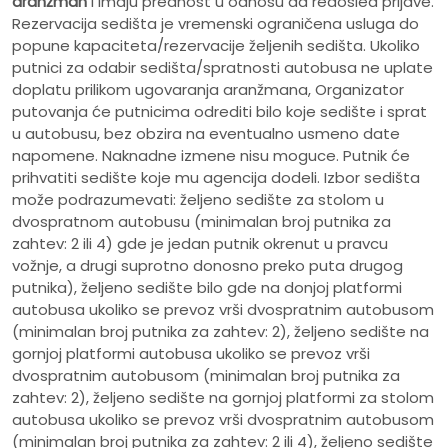
aranžman
i imaju prednost u odnosu da redosled prijave.
Rezervacija sedišta je vremenski ograničena usluga do
popune kapaciteta/rezervacije željenih sedišta. Ukoliko
putnici za odabir sedišta/spratnosti autobusa ne uplate
doplatu prilikom ugovaranja aranžmana, Organizator
putovanja će putnicima odrediti bilo koje sedište i sprat
u autobusu, bez obzira na eventualno usmeno date
napomene. Naknadne izmene nisu moguce. Putnik će
prihvatiti sedište koje mu agencija dodeli. Izbor sedišta
može podrazumevati: željeno sedište za stolom u
dvospratnom autobusu (minimalan broj putnika za
zahtev: 2 ili 4) gde je jedan putnik okrenut u pravcu
vožnje, a drugi suprotno donosno preko puta drugog
putnika), željeno sedište bilo gde na donjoj platformi
autobusa ukoliko se prevoz vrši dvospratnim autobusom
(minimalan broj putnika za zahtev: 2), željeno sedište na
gornjoj platformi autobusa ukoliko se prevoz vrši
dvospratnim autobusom (minimalan broj putnika za
zahtev: 2), željeno sedište na gornjoj platformi za stolom
autobusa ukoliko se prevoz vrši dvospratnim autobusom
(minimalan broj putnika za zahtev: 2 ili 4), željeno sedište