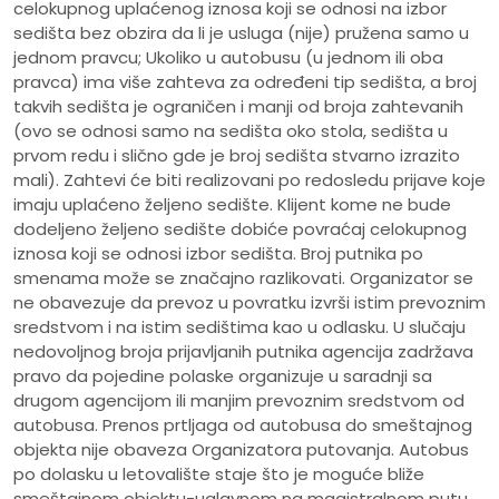
celokupnog uplaćenog iznosa koji se odnosi na izbor
sedišta bez obzira da li je usluga (nije) pružena samo u
jednom pravcu; Ukoliko u autobusu (u jednom ili oba
pravca) ima više zahteva za određeni tip sedišta, a broj
takvih sedišta je ograničen i manji od broja zahtevanih
(ovo se odnosi samo na sedišta oko stola, sedišta u
prvom redu i slično gde je broj sedišta stvarno izrazito
mali). Zahtevi će biti realizovani po redosledu prijave koje
imaju uplaćeno željeno sedište. Klijent kome ne bude
dodeljeno željeno sedište dobiće povraćaj celokupnog
iznosa koji se odnosi izbor sedišta. Broj putnika po
smenama može se značajno razlikovati. Organizator se
ne obavezuje da prevoz u povratku izvrši istim prevoznim
sredstvom i na istim sedištima kao u odlasku. U slučaju
nedovoljnog broja prijavljanih putnika agencija zadržava
pravo da pojedine polaske organizuje u saradnji sa
drugom agencijom ili manjim prevoznim sredstvom od
autobusa. Prenos prtljaga od autobusa do smeštajnog
objekta nije obaveza Organizatora putovanja. Autobus
po dolasku u letovalište staje što je moguće bliže
smeštajnom objektu-uglavnom na magistralnom putu.