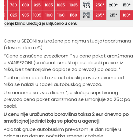
895
615
730
830
925
1035
1035
1035
250*
200*
150*
720
1010
695
825
935
1035
1160
1160
1160
265*
215*
160*
800
rišćenje klima uređaja je uključeno u cenu
Cene u SEZONI su izražene po najmu studija/apartmana
(devizni deo u €)
*Cene označene zvezdicom * su cene paket aranžmana
u VANSEZONI (uračunat smeštaj i autobuski prevoz iz
Niša, bez teritorijalne doplate za prevoz) po osobi.*
Teritorijalna doplata za autobuski prevoz severno od
Niša se nalazi u tabeli autobuskog prevoza.
U smenama sa zvezdicom *, u slučaju sopstvenog
prevoza cena paket aranžmana se umanjuje za 25€ po
osobi.
U cenu nije uračunata boravišna taksa 2 eur dnevno po
smeštajnoj jedinici koja se plaća u agenciji.
Polazak grupe autobuskim prevozom je dan ranije u
odnosu na datum početka smene iz tabele.