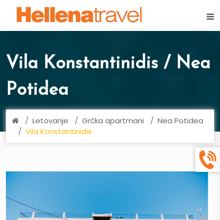
×
Vila Konstantinidis / Nea
Potidea
Letovanje
Grčka apartmani
Nea Potidea
Vila Konstantinidis