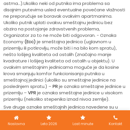
astma...).Ukoliko neki od putnika ima problema sa
disajnim putevima usled eventualne povećane vlažnosti
ne preporučuje se boravak ovakvim apartmanima.
Ukoliko putnik uplati ovakvu smeštajnu jedinicu bez
obzira na postojanje zdravstvenih problema,
Organizator za to ne može biti odgovoran. - Oznaka
Economy
(Ecc)
je smeštajna jedinica (uglavnom u
prizemlju ili potkrovlju, može biti i na bilo kom spratu),
nešto lošijeg kvaliteta od ostalih (značajno manje
kvadrature i lošijeg kvaliteta od ostalih u objektu). U
ovakvim smeštajnim jedinicama moguće je da kosine
krova smanjuju komfor funkcionisanja putnika u
smeštajnoj jedinici (ukoliko su smeštajne jedinice na
poslednjem spratu.) –
PR
je oznaka smeštajne jedinice u
prizemlju –
VPR
je oznaka smeštajne jedinice u visokom
prizemlju (nekoliko stepenika iznad nivoa zemlje).
Sve druge oznake smeštajnih jedinica navedene su u
opštim uslovima putovanja sa kojima je putnik u obavezi
da se upozna. – Kako su turistička mesta severne Grčke
Naslovna
Leto 2026
Last minute
Kontakt
mala i ne postoji kanalizacija već isključivo septičke jame,