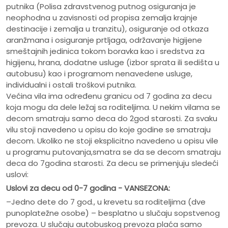
putnika (Polisa zdravstvenog putnog osiguranja je
neophodna u zavisnosti od propisa zemalja krajnje
destinacije i zemalja u tranzitu), osiguranje od otkaza
aranžmana i osiguranje prtljaga, održavanje higijene
smeštajnih jedinica tokom boravka kao i sredstva za
higijenu, hrana, dodatne usluge (izbor sprata ili sedišta u
autobusu) kao i programom nenavedene usluge,
individualni i ostali troškovi putnika.
Većina vila ima određenu granicu od 7 godina za decu
koja mogu da dele ležaj sa roditeljima. U nekim vilama se
decom smatraju samo deca do 2god starosti. Za svaku
vilu stoji navedeno u opisu do koje godine se smatraju
decom. Ukoliko ne stoji eksplicitno navedeno u opisu vile
u programu putovanja,smatra se da se decom smatraju
deca do 7godina starosti. Za decu se primenjuju sledeći
uslovi:
Uslovi za decu od 0-7 godina - VANSEZONA:
–Jedno dete do 7 god., u krevetu sa roditeljima (dve
punoplatežne osobe) – besplatno u slučaju sopstvenog
prevoza. U slučaju autobuskog prevoza plaća samo