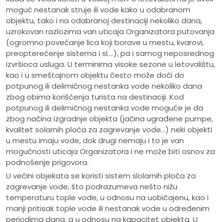
moguć nestanak struje ili vode kako u odabranom
objektu, tako i na odabranoj destinaciji nekoliko dana,
uzrokovan razlozima van uticaja Organizatora putovanja
(ogromno povećanje lica koji borave u mestu, kvarovi,
preopterećenje sistema i sl.…), pa i samog neposrednog
izvršioca usluga. U terminima visoke sezone u letovalištu,
kao i u smeštajnom objektu često može doći do
potpunog ili delimičnog nestanka vode nekoliko dana
zbog obima korišćenja turista na destinaciji. Kod
potpunog ili delimičnog nestanka vode moguće je da
zbog načina izgradnje objekta (jačina ugrađene pumpe,
kvalitet solarnih ploča za zagrevanje vode…) neki objekti
u mestu imaju vode, dok drugi nemaju i to je van
mogućnosti uticaja Organizatora i ne može biti osnov za
podnošenje prigovora.
U većini objekata se koristi sistem slolarnih ploča za
zagrevanje vode, što podrazumeva nešto nižu
temperaturu tople vode, u odnosu na uobičajenu, kao i
manji pritisak tople vode ili nestanak vode u određenim
periodima dana, a u odnosu na kapacitet objekta. U