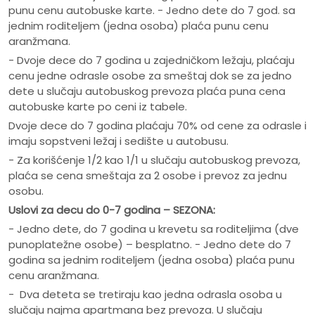
punu cenu autobuske karte. - Jedno dete do 7 god. sa
jednim roditeljem (jedna osoba) plaća punu cenu
aranžmana.
- Dvoje dece do 7 godina u zajedničkom ležaju, plaćaju
cenu jedne odrasle osobe za smeštaj dok se za jedno
dete u slučaju autobuskog prevoza plaća puna cena
autobuske karte po ceni iz tabele.
Dvoje dece do 7 godina plaćaju 70% od cene za odrasle i
imaju sopstveni ležaj i sedište u autobusu.
- Za korišćenje 1/2 kao 1/1 u slučaju autobuskog prevoza,
plaća se cena smeštaja za 2 osobe i prevoz za jednu
osobu.
Uslovi za decu do 0-7 godina – SEZONA:
- Jedno dete, do 7 godina u krevetu sa roditeljima (dve
punoplatežne osobe) – besplatno. - Jedno dete do 7
godina sa jednim roditeljem (jedna osoba) plaća punu
cenu aranžmana.
- Dva deteta se tretiraju kao jedna odrasla osoba u
slučaju najma apartmana bez prevoza. U slučaju