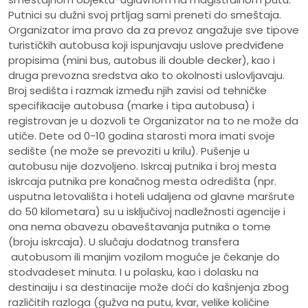
Putnici su dužni svoj prtljag sami preneti do smeštaja.
Organizator ima pravo da za prevoz angažuje sve tipove
turističkih autobusa koji ispunjavaju uslove predviđene
propisima (mini bus, autobus ili double decker), kao i
druga prevozna sredstva ako to okolnosti uslovljavaju.
Broj sedišta i razmak između njih zavisi od tehničke
specifikacije autobusa (marke i tipa autobusa) i
registrovan je u dozvoli te Organizator na to ne može da
utiče. Dete od 0-10 godina starosti mora imati svoje
sedište (ne može se prevoziti u krilu). Pušenje u
autobusu nije dozvoljeno. Iskrcaj putnika i broj mesta
iskrcaja putnika pre konačnog mesta odredišta (npr.
usputna letovališta i hoteli udaljena od glavne maršrute
do 50 kilometara) su u isključivoj nadležnosti agencije i
ona nema obavezu obaveštavanja putnika o tome
(broju iskrcaja). U slučaju dodatnog transfera
autobusom ili manjim vozilom moguće je čekanje do
stodvadeset minuta. I u polasku, kao i dolasku na
destinaiju i sa destinacije može doći do kašnjenja zbog
različitih razloga (gužva na putu, kvar, velike količine