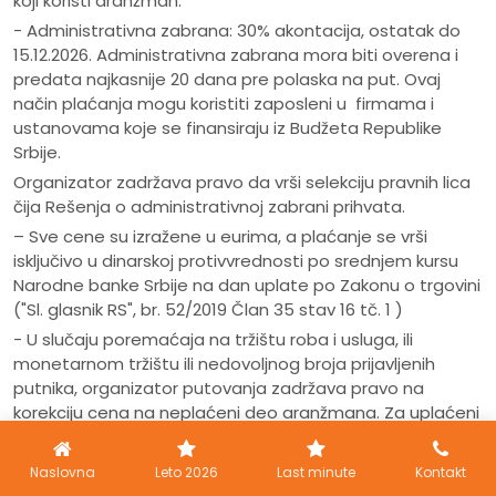
koji koristi aranžman.
- Administrativna zabrana: 30% akontacija, ostatak do
15.12.2026. Administrativna zabrana mora biti overena i
predata najkasnije 20 dana pre polaska na put. Ovaj
način plaćanja mogu koristiti zaposleni u firmama i
ustanovama koje se finansiraju iz Budžeta Republike
Srbije.
Organizator zadržava pravo da vrši selekciju pravnih lica
čija Rešenja o administrativnoj zabrani prihvata.
– Sve cene su izražene u eurima, a plaćanje se vrši
isključivo u dinarskoj protivvrednosti po srednjem kursu
Narodne banke Srbije na dan uplate po Zakonu o trgovini
("Sl. glasnik RS", br. 52/2019 Član 35 stav 16 tč. 1 )
- U slučaju poremaćaja na tržištu roba i usluga, ili
monetarnom tržištu ili nedovoljnog broja prijavljenih
putnika, organizator putovanja zadržava pravo na
korekciju cena na neplaćeni deo aranžmana. Za uplaćeni
deo aranžmana cena ostaje nepromenjena.
U cenu aranžmana je uračunato:
- Vanlinijski prevoz
Naslovna
Leto 2026
Last minute
Kontakt
autobusom sa polaskom iz Niša (audio, video