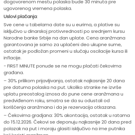
dogovorenom mestu polaska bude 30 minuta pre
ugovorenog vremena polaska.
Uslovi plaćanja
:
Sve cene u tabelama date su u eurima, a plative su
isključivo u dinarskoj protivvrednosti po srednjem kursu
Narodne banke Srbije na dan uplate. Cena aranžmana
garantovana je samo za uplaćeni deo ukupne sume,
ostatak je podložan promeni u slučaju oscilacije kursa ili
inflacije.
- FIRST MINUTE ponude se ne mogu plaćati čekovima
građana.
– 30% prilikom prijavljivanja, ostatak najkasnije 20 dana
pre datuma polaska na put. Ukoliko stranke ne izvrše
uplatu preostalog iznosa do pune cene aranžmana u
predviđenom roku, smatra se da su odustali od
korišćenja aranžmana i da je rezervacija otkazana.
– Čekovima gradjana: 30% akontacija, ostatak u ratama
do 15.12.2026. Čekovi se deponuju najkasnije 20 dana pred
polazak na put i moraju glasiti isključivo na ime putnika