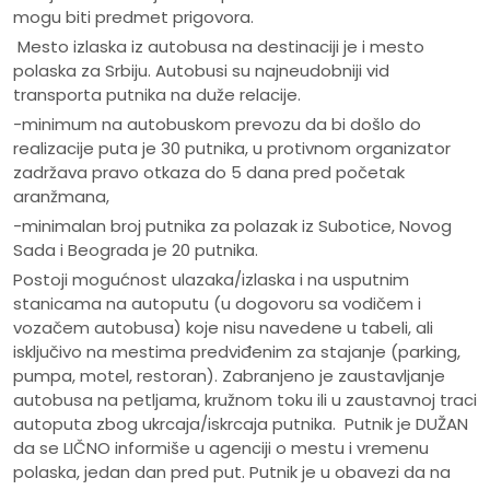
mogu biti predmet prigovora.
Mesto izlaska iz autobusa na destinaciji je i mesto
polaska za Srbiju. Autobusi su najneudobniji vid
transporta putnika na duže relacije.
-minimum na autobuskom prevozu da bi došlo do
realizacije puta je 30 putnika, u protivnom organizator
zadržava pravo otkaza do 5 dana pred početak
aranžmana,
-minimalan broj putnika za polazak iz Subotice, Novog
Sada i Beograda je 20 putnika.
Postoji mogućnost ulazaka/izlaska i na usputnim
stanicama na autoputu (u dogovoru sa vodičem i
vozačem autobusa) koje nisu navedene u tabeli, ali
isključivo na mestima predviđenim za stajanje (parking,
pumpa, motel, restoran). Zabranjeno je zaustavljanje
autobusa na petljama, kružnom toku ili u zaustavnoj traci
autoputa zbog ukrcaja/iskrcaja putnika. Putnik je DUŽAN
da se LIČNO informiše u agenciji o mestu i vremenu
polaska, jedan dan pred put. Putnik je u obavezi da na