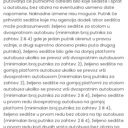
putovanja će putnicima odrediti bilo koje sedište i sprat
u autobusu, bez obzira na eventualno usmeno date
napomene. Naknadne izmene nisu moguce. Putnik će
prihvatiti sedište koje mu agencija dodeli. Izbor sedišta
može podrazumevati: željeno sedište za stolom u
dvospratnom autobusu (minimalan broj putnika za
zahtev: 2 ili 4) gde je jedan putnik okrenut u pravcu
vožnje, a drugi suprotno donosno preko puta drugog
putnika), željeno sedište bilo gde na donjoj platformi
autobusa ukoliko se prevoz vrši dvospratnim autobusom
(minimalan broj putnika za zahtev: 2), željeno sedište na
gornjoj platformi autobusa ukoliko se prevoz vrši
dvospratnim autobusom (minimalan broj putnika za
zahtev: 2), željeno sedište na gornjoj platformi za stolom
autobusa ukoliko se prevoz vrši dvospratnim autobusom
(minimalan broj putnika za zahtev: 2 ili 4), željeno sedište
u prvom redu dvospratnog autobusa na gornjoj
platformi (minimalan broj putnika za zahtev: 2 ili 4),
željeno sedište u prvom redu bez obzira na tip autobusa
(minimalan broj putnika za zahtev: 2 ili 4), željeno sedište
u prvom redu kod drugih vrata autobusa bez obzira na