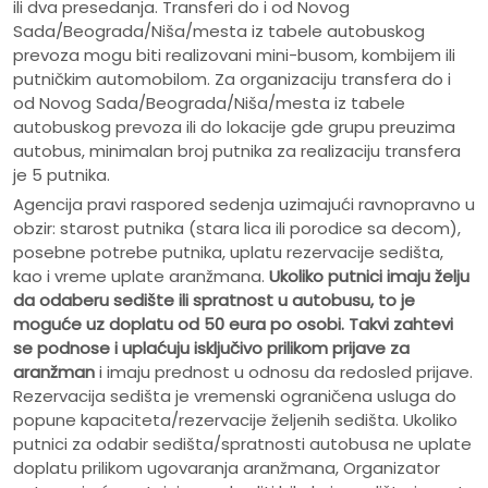
ili dva presedanja. Transferi do i od Novog
Sada/Beograda/Niša/mesta iz tabele autobuskog
prevoza mogu biti realizovani mini-busom, kombijem ili
putničkim automobilom. Za organizaciju transfera do i
od Novog Sada/Beograda/Niša/mesta iz tabele
autobuskog prevoza ili do lokacije gde grupu preuzima
autobus, minimalan broj putnika za realizaciju transfera
je 5 putnika.
Agencija pravi raspored sedenja uzimajući ravnopravno u
obzir: starost putnika (stara lica ili porodice sa decom),
posebne potrebe putnika, uplatu rezervacije sedišta,
kao i vreme uplate aranžmana.
Ukoliko putnici imaju želju
da odaberu sedište ili spratnost u autobusu, to je
moguće uz doplatu od 50 eura po osobi.
Takvi zahtevi
se podnose i uplaćuju isključivo prilikom prijave za
aranžman
i imaju prednost u odnosu da redosled prijave.
Rezervacija sedišta je vremenski ograničena usluga do
popune kapaciteta/rezervacije željenih sedišta. Ukoliko
putnici za odabir sedišta/spratnosti autobusa ne uplate
doplatu prilikom ugovaranja aranžmana, Organizator