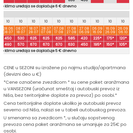
nje klima uređaja se doplaćuje 6 € dnevno
10
10
10
10
10
10
10
10
10
10
28.06
08.07
18.07
28.07
07.08
17.08
27.08
06.09
16.09
26.09
6
08.07
18.07
28.07
07.08
17.08
27.08
06.09
16.09
26.09
06.10
450
530
625
625
625
585
420
225*
175*
120*
490
570
670
670
670
630
450
195*
150*
105*
nje klima uređaja se doplaćuje 5 € dnevno
CENE u SEZONI su izražene po najmu studija/apartmana
(devizni deo u €)
*Cene označene zvezdicom * su cene paket aranžmana
u VANSEZONI (uračunat smeštaj i autobuski prevoz iz
Niša, bez teritorijalne doplate za prevoz) po osobi.*
Cena teritorijalne doplate ukoliko je autobuski prevoz
severno od Niša, nalazi se u tabeli autobuskog prevoza.
U smenama sa zvezdicom *, u slučaju sopstvenog
prevoza cena paket aranžmana se umanjuje za 25€ po
osobi.