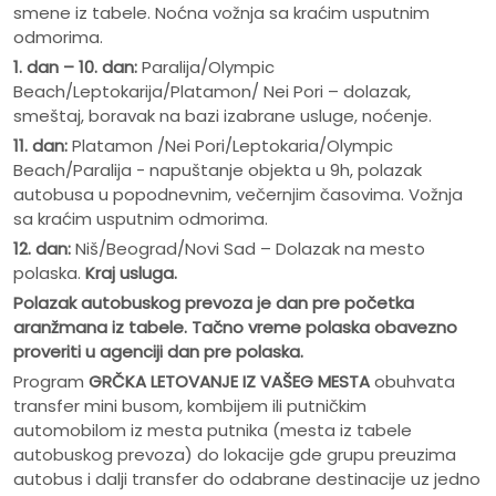
smene iz tabele. Noćna vožnja sa kraćim usputnim
odmorima.
1. dan – 10. dan:
Paralija/Olympic
Beach/Leptokarija/Platamon/ Nei Pori – dolazak,
smeštaj, boravak na bazi izabrane usluge, noćenje.
11. dan:
Platamon /Nei Pori/Leptokaria/Olympic
Beach/Paralija - napuštanje objekta u 9h, polazak
autobusa u popodnevnim, večernjim časovima. Vožnja
sa kraćim usputnim odmorima.
12. dan:
Niš/Beograd/Novi Sad – Dolazak na mesto
polaska.
Kraj usluga.
Polazak autobuskog prevoza je dan pre po
č
etka
aranžmana iz tabele. Ta
č
no vreme polaska obavezno
proveriti u agenciji dan pre polaska.
Program
GRČKA LETOVANJE IZ VAŠEG MESTA
obuhvata
transfer mini busom, kombijem ili putničkim
automobilom iz mesta putnika (mesta iz tabele
autobuskog prevoza) do lokacije gde grupu preuzima
autobus i dalji transfer do odabrane destinacije uz jedno