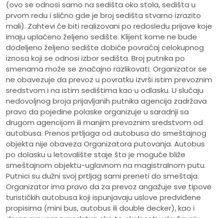
(ovo se odnosi samo na sedišta oko stola, sedišta u
prvom redu i slično gde je broj sedišta stvarno izrazito
mali). Zahtevi će biti realizovani po redosledu prijave koje
imaju uplaćeno željeno sedište. Klijent kome ne bude
dodeljeno željeno sedište dobiće povraćaj celokupnog
iznosa koji se odnosi izbor sedišta. Broj putnika po
smenama može se značajno razlikovati. Organizator se
ne obavezuje da prevoz u povratku izvrši istim prevoznim
sredstvom i na istim sedištima kao u odlasku. U slučaju
nedovoljnog broja prijavljanih putnika agencija zadržava
pravo da pojedine polaske organizuje u saradnji sa
drugom agencijom ili manjim prevoznim sredstvom od
autobusa. Prenos prtljaga od autobusa do smeštajnog
objekta nije obaveza Organizatora putovanja. Autobus
po dolasku u letovalište staje što je moguće bliže
smeštajnom objektu-uglavnom na magistralnom putu.
Putnici su dužni svoj prtljag sami preneti do smeštaja.
Organizator ima pravo da za prevoz angažuje sve tipove
turističkih autobusa koji ispunjavaju uslove predviđene
propisima (mini bus, autobus ili double decker), kao i