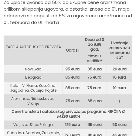
Za uplate avansa od 50% od ukupne cene aranžmana
prilikom sklapanja ugovora, a ostatka iznosa do 01. maja,
odobrava se popust od 5% za ugovorene aranžmane od
01. februara do 01. marta
Deca od 0
Uvećanje
do 9,99
TABELA AUTOBUSKOG PREVOZA
za prevoz u
god.
Odrasli
smenama
*imaju
sa*
sedište*
Novi Sad
95 eura
85 eura
20 eura
Beograd
85 eura
75 eur
a
10 eura
Kolari, V. Plana, Batočina,
85 eura
75 eura
10 eura
Jagodina, Ćuprija, Pojate
Aleksinac, Niš, Leskovac,
75 eura
65 eura
/
Vranje
Cene transfera i autobuskog prevoza po programu: GR
ČKA
IZ
VAŠEG MESTA
Valjevo, Užice, Požega,
125 eura
115 eura
50 eura
Subotica, Sombor, Zrenjanin,
120 eura
110 eura
45 eura