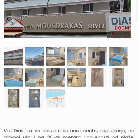
Vila Dias Lux se nalazi u samom centru Leptokarije, na
glavnoj ulici i na 30-ak metara udaljenosti od plaže,