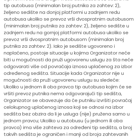
tip autobusa (minimalan broj putnika za zahtev: 2),
željeno sedište na donjoj platformi u zadnjem redu
autobusa ukoliko se prevoz vrši dvospratnim autobusom
(minimalan broj putnika za zahtev: 2), željeno sedište u
zadnjem redu na gornjoj platformi autobusa ukoliko se
prevoz vrši dvospratnim autobusom (minimalan broj
putnika za zahtev: 2). Iako je sedište ugovoreno i
naplaćeno, postoje situacije u kojima Organizator neće
biti u mogućnosti da pruži ugovorenu uslugu za šta neće
odgovarati više od povraćaja iznosa uplaćenog za izbor
određenog sedišta. Situacije kada Organizator nije u
mogućnosti da pruži ugovorenu uslugu su sledeće:
Ukoliko u jednom ili oba pravca tip autobusa kojim će se
vršiti prevoz putnika nema odgovarajući tip sedišta,
Organizator se obavezuje da će putniku izvršiti povraćaj
celokupnog uplaćenog iznosa koji se odnosi na izbor
sedišta bez obzira da li je usluga (nije) pružena samo u
jednom pravcu; Ukoliko u autobusu (u jednom ili oba
pravca) ima više zahteva za određeni tip sedišta, a broj
takvih sedišta je ograničen i manji od broja zahtevanih