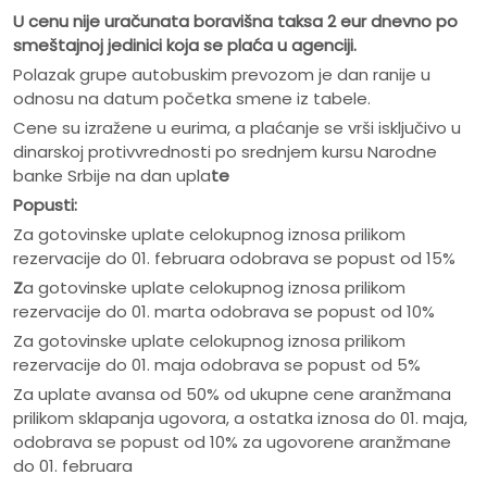
U cenu nije ura
č
unata boravišna taksa 2 eur dnevno po
smeštajnoj jedinici koja se pla
ć
a u agenciji.
Polazak grupe autobuskim prevozom je dan ranije u
odnosu na datum početka smene iz tabele.
Cene su izražene u eurima, a plaćanje se vrši isključivo u
dinarskoj protivvrednosti po srednjem kursu Narodne
banke Srbije na dan upla
te
Popusti:
Za gotovinske uplate celokupnog iznosa prilikom
rezervacije do 01. februara odobrava se popust od 15%
Z
a gotovinske uplate celokupnog iznosa prilikom
rezervacije do 01. marta odobrava se popust od 10%
Za gotovinske uplate celokupnog iznosa prilikom
rezervacije do 01. maja odobrava se popust od 5%
Za uplate avansa od 50% od ukupne cene aranžmana
prilikom sklapanja ugovora, a ostatka iznosa do 01. maja,
odobrava se popust od 10% za ugovorene aranžmane
do 01. februara