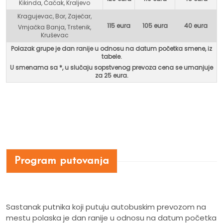
Kikinda, Čačak, Kraljevo
Kragujevac, Bor, Zaječar,
115 eura
105 eura
40 eura
Vrnjačka Banja, Trstenik,
Kruševac
Polazak grupe je dan ranije u odnosu na datum početka smene, iz
tabele.
U smenama sa *, u
slučaju sopstvenog prevoza cena se umanjuje
za 25 eura.
Program putovanja
Sastanak putnika koji putuju autobuskim prevozom na
mestu polaska je dan ranije u odnosu na datum početka