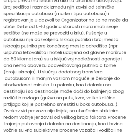
druga prevozna sredstva ako to okolnosti uslovljavaju.
Broj sedišta i razmak između njih zavisi od tehničke
specifikacije autobusa (marke i tipa autobusa) i
registrovan je u dozvoli te Organizator na to ne može da
utiče. Dete od 0-10 godina starosti mora imati svoje
sedište (ne može se prevoziti u krilu). Pušenje u
autobusu nije dozvoljeno. Iskrcaj putnika i broj mesta
iskrcaja putnika pre konačnog mesta odredišta (npr.
usputna letovališta i hoteli udaljena od glavne maršrute
do 50 kilometara) su u isključivoj nadležnosti agencije i
ona nema obavezu obaveštavanja putnika o tome
(broju iskrcaja). U slučaju dodatnog transfera
autobusom ili manjim vozilom moguće je čekanje do
stodvadeset minuta. I u polasku, kao i dolasku na
destinaiju i sa destinacije može doći do kašnjenja zbog
različitih razloga (gužva na putu, kvar, velike količine
prtljaga koji je potrebno smestiti u boks autobusa...).
Ovakav vid prevoza nije linijski, sa utvrđenim striktnim
redom vožnje jer zavisi od velikog broja faktora. Procene
trajanja putovanja i dolaska na destinaciju, kao i brzina
vožnje su vrlo subjektivne procene vozača i vodiča i ne