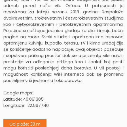
odmah pored naše vile Orfeas. U potpunosti je
renovirana za letnju sezonu 2018. godine. Raspolaže
dvokrevetnim, trokrevetnim i četvorokrevetnim studijima
kao i četvorokrevetnim i petokrevetnim apartmanima.
Pojedine smeštajne jedinice gledaju ka ulici i imaju bočni
pogled na more. Svaki studio i apartman ima osnovno
opremljenu kuhinju, kupatilo, terasu, TV i klima uređaj čije
se korišćenje dodatno naplaćuje. Ovaj objekat poseduje
i sopstveni parking prostor dok se u prizemlju vile nalazi
prostorija za odlaganje prtljaga kao i toalet koji gosti
mogu koristiti poslednjeg dana boravka. U vili postoji i
mogućnost korišćenja WiFi interneta dok se promena
posteljine vrši jednom u toku boravka.
Google maps:
Latitude: 40.061305
Longitude: 22.567740
Od plaže: 30 m