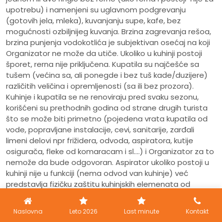
upotrebu) i namenjeni su uglavnom podgrevanju
(gotovih jela, mleka), kuvanjanju supe, kafe, bez
mogućnosti ozbiljnijeg kuvanja. Brzina zagrevanja rešoa,
brzina punjenja vodokotlića je subjektivan osećaj na koji
Organizator ne može da utiče. Ukoliko u kuhinji postoji
šporet, rerna nije priključena. Kupatila su najčešće sa
tušem (većina sa, ali ponegde i bez tuš kade/duzijere)
različitih veličina i opremljenosti (sa ili bez prozora).
Kuhinje i kupatila se ne renoviraju pred svaku sezonu,
korišćeni su prethodnih godina od strane drugih turista
što se može biti primetno (pojedena vrata kupatila od
vode, popravljane instalacije, cevi, sanitarije, zarđali
limeni delovi npr frižidera, odvoda, aspiratora, kutije
osigurača, fleke od komaracam i sl....) i Organizator za to
nemože da bude odgovoran. Aspirator ukoliko postoji u
kuhinji nije u funkciji (nema odvod van kuhinje) već
predstavlja fizičku zaštitu kuhinjskih elemenata od
isparenja sa rešoa. Organizator je dužan da obezbedi
funkcionalnost smeštaja, a ne da ulepšava njegov
Naslovna
Leto 2026
Last minute
Kontakt
estetski izgled.
Sve usluge navedene u programu