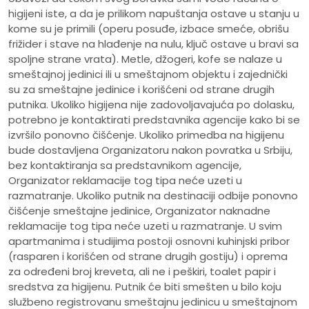
higijeni iste, a da je prilikom napuštanja ostave u stanju u
kome su je primili (operu posuđe, izbace smeće, obrišu
frižider i stave na hlađenje na nulu, ključ ostave u bravi sa
spoljne strane vrata). Metle, džogeri, kofe se nalaze u
smeštajnoj jedinici ili u smeštajnom objektu i zajednički
su za smeštajne jedinice i korišćeni od strane drugih
putnika. Ukoliko higijena nije zadovoljavajuća po dolasku,
potrebno je kontaktirati predstavnika agencije kako bi se
izvršilo ponovno čišćenje. Ukoliko primedba na higijenu
bude dostavljena Organizatoru nakon povratka u Srbiju,
bez kontaktiranja sa predstavnikom agencije,
Organizator reklamacije tog tipa neće uzeti u
razmatranje. Ukoliko putnik na destinaciji odbije ponovno
čišćenje smeštajne jedinice, Organizator naknadne
reklamacije tog tipa neće uzeti u razmatranje. U svim
apartmanima i studijima postoji osnovni kuhinjski pribor
(rasparen i korišćen od strane drugih gostiju) i oprema
za određeni broj kreveta, ali ne i peškiri, toalet papir i
sredstva za higijenu. Putnik će biti smešten u bilo koju
službeno registrovanu smeštajnu jedinicu u smeštajnom