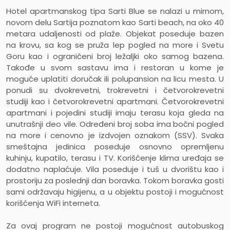
Hotel apartmanskog tipa Sarti Blue
se nalazi u mirnom,
novom delu Sartija poznatom kao Sarti beach, na oko 40
metara udaljenosti od plaže. Objekat poseduje bazen
na krovu, sa kog se pruža lep pogled na more i Svetu
Goru kao i ograničeni broj ležaljki oko samog bazena.
Takođe u svom sastavu ima i restoran u kome je
moguće uplatiti doručak ili polupansion na licu mesta. U
ponudi su dvokrevetni, trokrevetni i četvorokrevetni
studiji kao i četvorokrevetni apartmani. Četvorokrevetni
apartmani i pojedini studiji imaju terasu koja gleda na
unutrašnji deo vile. Određeni broj soba ima bočni pogled
na more i cenovno je izdvojen oznakom (SSV). Svaka
smeštajna jedinica poseduje osnovno opremljenu
kuhinju, kupatilo, terasu i TV. Korišćenje klima uređaja se
dodatno naplaćuje. Vila poseduje i tuš u dvorištu kao i
prostoriju za poslednji dan boravka. Tokom boravka gosti
sami održavaju higijenu, a u objektu postoji i mogućnost
korišćenja WiFi interneta.
Za ovaj program ne postoji mogućnost autobuskog