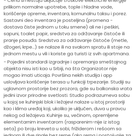
- Cena smeštaja uključuje troškove električne energije
prilikom normalne upotrebe, tople i hladne vode,
korišćenje opreme, inventara, komunalnu taksu i porez.
Sastavni deo inventara je posteljina (promena -
dostava čiste jednom u toku smene) ali ne i peškiri,
sapuni, toalet papir, sredstva za održavanje čistoće ili
pranje posuđa. Sredstva za održavanje čistoće (metle,
džogeri, krpe...) se nalaze ili na svakom spratu ili stoje na
jednom mestu u vili i koriste ga turisti iz svih apartmana.
- Pojedini standardi izgradnje i opremanja smeštajnog
objekta nisu isti kao u Srbiji, na šta Organizator nije
mogao imati uticaja. Površina nekih studija i app
uslovljava korišćenje terasa u funkciji trpezarije. Studiji su
uglavnom prostorije bez prozora, gde su balkonska vrata
jedini izvor prirodne svetlosti. Studio podrazumeva sobu
u kojoj se kuhinjski blok i ležajevi nalaze u istoj prostoriji
kao i klima uređaj koji, ukoliko je uključen, duva u pravcu
nekog od ležajeva. Kuhinje su, većinom, opremljene
elementarnim inventarom (rasparenim-nije iz istog
seta) po broju kreveta u sobi, frižiderom i rešoom sa
jednom ili dve ringle bez rerne (ako rerna i postoji-nije za