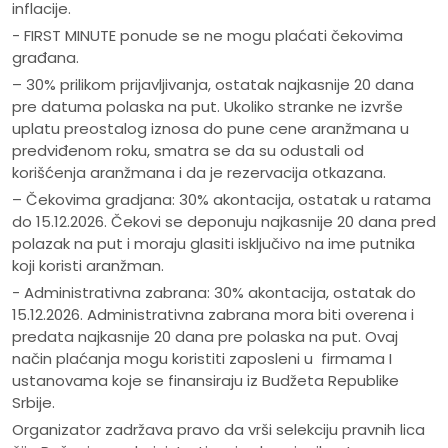
inflacije.
- FIRST MINUTE ponude se ne mogu plaćati čekovima
građana.
– 30% prilikom prijavljivanja, ostatak najkasnije 20 dana
pre datuma polaska na put. Ukoliko stranke ne izvrše
uplatu preostalog iznosa do pune cene aranžmana u
predviđenom roku, smatra se da su odustali od
korišćenja aranžmana i da je rezervacija otkazana.
– Čekovima gradjana: 30% akontacija, ostatak u ratama
do 15.12.2026. Čekovi se deponuju najkasnije 20 dana pred
polazak na put i moraju glasiti isključivo na ime putnika
koji koristi aranžman.
- Administrativna zabrana: 30% akontacija, ostatak do
15.12.2026. Administrativna zabrana mora biti overena i
predata najkasnije 20 dana pre polaska na put. Ovaj
način plaćanja mogu koristiti zaposleni u firmama I
ustanovama koje se finansiraju iz Budžeta Republike
Srbije.
Organizator zadržava pravo da vrši selekciju pravnih lica