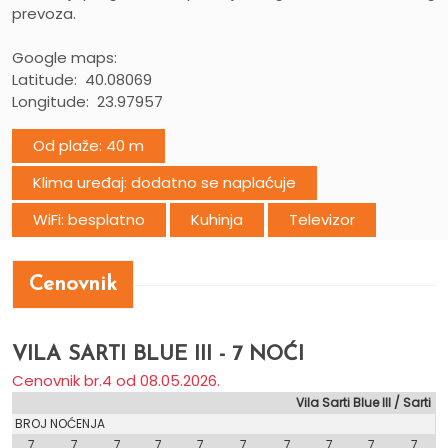
prevoza.
Google maps:
Latitude: 40.08069
Longitude: 23.97957
Od plaže: 40 m
Klima uređaj: dodatno se naplaćuje
WiFi: besplatno
Kuhinja
Televizor
Cenovnik
VILA SARTI BLUE III - 7 NOĆI
Cenovnik br.4 od 08.05.2026.
Vila Sarti Blue III / Sarti
A / BROJ NOĆENJA
7
7
7
7
7
7
7
7
7
7