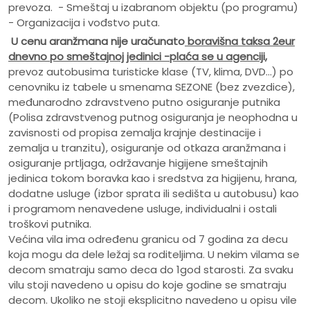
prevoza. - Smeštaj u izabranom objektu (po programu)
- Organizacija i vođstvo puta.
U cenu aranžmana nije uračunato
boravišna taksa 2eur
dnevno po smeštajnoj jedinici -plaća se u agenciji,
prevoz autobusima turisticke klase (TV, klima, DVD...) po
cenovniku iz tabele u smenama SEZONE (bez zvezdice),
međunarodno zdravstveno putno osiguranje putnika
(Polisa zdravstvenog putnog osiguranja je neophodna u
zavisnosti od propisa zemalja krajnje destinacije i
zemalja u tranzitu), osiguranje od otkaza aranžmana i
osiguranje prtljaga, održavanje higijene smeštajnih
jedinica tokom boravka kao i sredstva za higijenu, hrana,
dodatne usluge (izbor sprata ili sedišta u autobusu) kao
i programom nenavedene usluge, individualni i ostali
troškovi putnika.
Većina vila ima određenu granicu od 7 godina za decu
koja mogu da dele ležaj sa roditeljima. U nekim vilama se
decom smatraju samo deca do 1god starosti. Za svaku
vilu stoji navedeno u opisu do koje godine se smatraju
decom. Ukoliko ne stoji eksplicitno navedeno u opisu vile