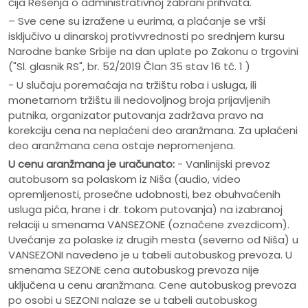
čija Rešenja o administrativnoj zabrani prihvata.
– Sve cene su izražene u eurima, a plaćanje se vrši
isključivo u dinarskoj protivvrednosti po srednjem kursu
Narodne banke Srbije na dan uplate po Zakonu o trgovini
("Sl. glasnik RS", br. 52/2019 Član 35 stav 16 tč. 1 )
- U slučaju poremaćaja na tržištu roba i usluga, ili
monetarnom tržištu ili nedovoljnog broja prijavljenih
putnika, organizator putovanja zadržava pravo na
korekciju cena na neplaćeni deo aranžmana. Za uplaćeni
deo aranžmana cena ostaje nepromenjena.
U cenu aranžmana je uračunato:
- Vanlinijski prevoz
autobusom sa polaskom iz Niša (audio, video
opremljenosti, prosečne udobnosti, bez obuhvaćenih
usluga pića, hrane i dr. tokom putovanja) na izabranoj
relaciji u smenama VANSEZONE (označene zvezdicom).
Uvećanje za polaske iz drugih mesta (severno od Niša) u
VANSEZONI navedeno je u tabeli autobuskog prevoza. U
smenama SEZONE cena autobuskog prevoza nije
uključena u cenu aranžmana. Cene autobuskog prevoza
po osobi u SEZONI nalaze se u tabeli autobuskog