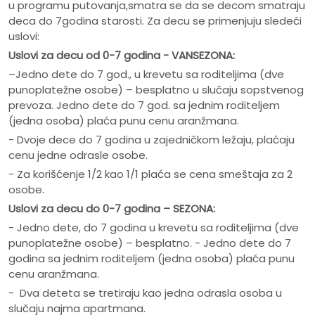
u programu putovanja,smatra se da se decom smatraju
deca do 7godina starosti. Za decu se primenjuju sledeći
uslovi:
Uslovi za decu od 0-7 godina - VANSEZONA:
–Jedno dete do 7 god., u krevetu sa roditeljima (dve
punoplatežne osobe) – besplatno u slučaju sopstvenog
prevoza. Jedno dete do 7 god. sa jednim roditeljem
(jedna osoba) plaća punu cenu aranžmana.
- Dvoje dece do 7 godina u zajedničkom ležaju, plaćaju
cenu jedne odrasle osobe.
- Za korišćenje 1/2 kao 1/1 plaća se cena smeštaja za 2
osobe.
Uslovi za decu do 0-7 godina – SEZONA:
- Jedno dete, do 7 godina u krevetu sa roditeljima (dve
punoplatežne osobe) – besplatno. - Jedno dete do 7
godina sa jednim roditeljem (jedna osoba) plaća punu
cenu aranžmana.
- Dva deteta se tretiraju kao jedna odrasla osoba u
slučaju najma apartmana.