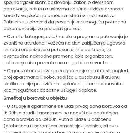
spoljnotrgovinskom poslovanju, zakon o deviznom
poslovanju, odluka o uslovima za lične i fizičke prenose
sredstava plaćanja u inostranstvu i iz inostranstva.
Putnici su u obavezi da poseduju svu moguću potrebnu
dokumentaciju za prelazak granice.
- Oznaka kategorije vile/hotela u programu putovanja je
zvanično utvrđena i važeća na dan zaključenja ugovora
između organizatora putovanja i ino partnera, te
eventualne naknadne promene koje organizatoru
putovanja nisu poznate ne mogu biti relevantne.
- Organizator putovanja ne garantuje spratnost, pogled,
broj apartmana ili sobe, sedište u autobusu ili avionu,
ukoliko to nije predviđeno i uplaćeno prema cenovniku
kao mogućnost dodatne usluge i doplate.
Smeštaj u boravak u objektu:
- U studije ili apartmane se ulazi prvog dana boravka od
16:00h, a studiji i apartmani se napuštaju poslednjeg
dana boravka do 09:00h. Putnici ulaze u očišćenu
(prebrisanu) i spremljenu smeštajnu jedinicu, ali su u
obavezi da tokom svog boravka sami vode računa o