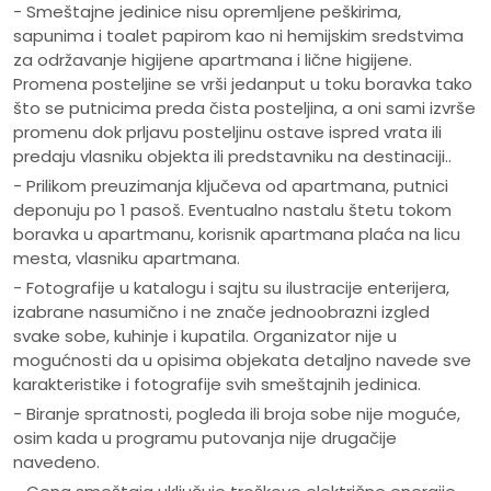
- Smeštajne jedinice nisu opremljene peškirima,
sapunima i toalet papirom kao ni hemijskim sredstvima
za održavanje higijene apartmana i lične higijene.
Promena posteljine se vrši jedanput u toku boravka tako
što se putnicima preda čista posteljina, a oni sami izvrše
promenu dok prljavu posteljinu ostave ispred vrata ili
predaju vlasniku objekta ili predstavniku na destinaciji..
- Prilikom preuzimanja ključeva od apartmana, putnici
deponuju po 1 pasoš. Eventualno nastalu štetu tokom
boravka u apartmanu, korisnik apartmana plaća na licu
mesta, vlasniku apartmana.
- Fotografije u katalogu i sajtu su ilustracije enterijera,
izabrane nasumično i ne znače jednoobrazni izgled
svake sobe, kuhinje i kupatila. Organizator nije u
mogućnosti da u opisima objekata detaljno navede sve
karakteristike i fotografije svih smeštajnih jedinica.
- Biranje spratnosti, pogleda ili broja sobe nije moguće,
osim kada u programu putovanja nije drugačije
navedeno.