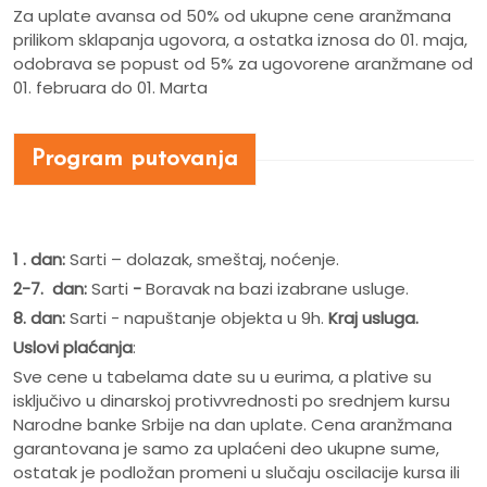
Za uplate avansa od 50% od ukupne cene aranžmana
prilikom sklapanja ugovora, a ostatka iznosa do 01. maja,
odobrava se popust od 5% za ugovorene aranžmane od
01. februara do 01. Marta
Program putovanja
1 .
dan:
Sarti – dolazak, smeštaj, noćenje.
2-7. dan:
Sarti
-
Boravak na bazi izabrane usluge.
8. dan:
Sarti - napuštanje objekta u 9h.
Kraj usluga.
Uslovi plaćanja
:
Sve cene u tabelama date su u eurima, a plative su
isključivo u dinarskoj protivvrednosti po srednjem kursu
Narodne banke Srbije na dan uplate. Cena aranžmana
garantovana je samo za uplaćeni deo ukupne sume,
ostatak je podložan promeni u slučaju oscilacije kursa ili