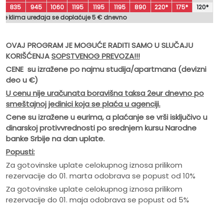
835
945
1060
1195
1195
1195
890
220*
175*
120*
nje klima uređaja se doplaćuje 5 € dnevno
OVAJ PROGRAM JE MOGUĆE RADITI SAMO U SLUČAJU
KORIŠĆENJA
SOPSTVENOG PREVOZA!!!
CENE su izražene po najmu studija/apartmana (devizni
deo u
€)
U cenu nije ura
čunata boravišna taksa 2eur dnevno po
smeštajnoj jedinici koja se plaća u agenciji.
Cene su izražene u eurima, a plaćanje se vrši isključivo u
dinarskoj protivvrednosti po srednjem kursu Narodne
banke Srbije na dan uplate.
Popusti:
Za gotovinske uplate celokupnog iznosa prilikom
rezervacije do 01. marta odobrava se popust od 10%
Za gotovinske uplate celokupnog iznosa prilikom
rezervacije do 01. maja odobrava se popust od 5%