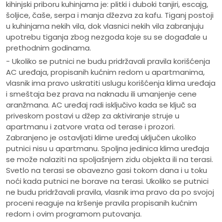
kihinjski priboru kuhinjama je: plitki i duboki tanjiri, escajg,
šoljice, čaše, serpa i manja džezva za kafu. Tiganj postoji
u kuhinjama nekih vila, dok vlasnici nekih vila zabranjuju
upotrebu tiganja zbog nezgoda koje su se događale u
prethodnim godinama.
- Ukoliko se putnici ne budu pridržavali pravila korišćenja
AC uređaja, propisanih kućnim redom u apartmanima,
vlasnik ima pravo uskratiti uslugu korišćenja klima uređaja
i smeštaja bez prava na naknadu ili umanjenje cene
aranžmana. AC uređaj radi isključivo kada se ključ sa
priveskom postavi u džep za aktiviranje struje u
apartmanu i zatvore vrata od terase i prozori.
Zabranjeno je ostavljati klime uređaj uključen ukoliko
putnici nisu u apartmanu. Spoljna jedinica klima uređaja
se može nalaziti na spoljašnjem zidu objekta ili na terasi.
Svetlo na terasi se obavezno gasi tokom dana i u toku
noći kada putnici ne borave na terasi. Ukoliko se putnici
ne budu pridržavali pravila, vlasnik ima pravo da po svojoj
proceni reaguje na kršenje pravila propisanih kućnim
redom i ovim programom putovanja.