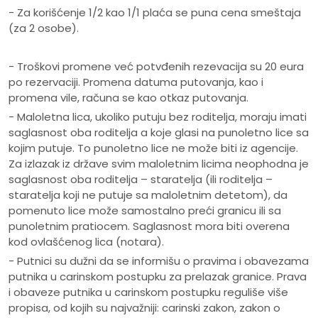
- Za korišćenje 1/2 kao 1/1 plaća se puna cena smeštaja
(za 2 osobe).
- Troškovi promene već potvđenih rezevacija su 20 eura
po rezervaciji. Promena datuma putovanja, kao i
promena vile, računa se kao otkaz putovanja.
- Maloletna lica, ukoliko putuju bez roditelja, moraju imati
saglasnost oba roditelja a koje glasi na punoletno lice sa
kojim putuje. To punoletno lice ne može biti iz agencije.
Za izlazak iz države svim maloletnim licima neophodna je
saglasnost oba roditelja – staratelja (ili roditelja –
staratelja koji ne putuje sa maloletnim detetom), da
pomenuto lice može samostalno preći granicu ili sa
punoletnim pratiocem. Saglasnost mora biti overena
kod ovlašćenog lica (notara).
- Putnici su dužni da se informišu o pravima i obavezama
putnika u carinskom postupku za prelazak granice. Prava
i obaveze putnika u carinskom postupku reguliše više
propisa, od kojih su najvažniji: carinski zakon, zakon o