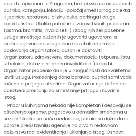
objektu opisanom u Programu, bez obzira na osobenosti
putnika, kategoriju, lokaciju i položaj smeštajnog objekta
ili jedinice, spratnost, blizinu buke, parkinga i druge
karakteristike. Ukoliko putnik ima zdravstvenih problema
(astma, bronhitis, invaliditet...) i zbog njih želi posebne
usluge smeštaja dužan ih je ugovoriti ugovorom, a
ukoliko ugovorene usluge čine izuzetak od pravila
poslovanja Organizatora, dužan je dostaviti
Organizatoru zdravstvenu dokumentaciju (otpusnu listu
iz bolnice, dokaz o stepenu invaliditeta..) kako bi
Organizator procenio da li je u mogućnosti da kvalitetno
izvrši uslugu. Poslednjeg dana boravka, putnici sami vode
računa o prtljagu i stvarima. Organizator nije dužan da
obezbedi prostoriju za smeštanje prtljaga i čuvanje
istog.
- Pribor u kuhinjama nekada nije kompletan i desavaju se
oštećenja opreme, pogotovo u odmaklim smenama u
sezoni. Ukoliko se uoče nedostaci, putnici su dužni da se
obrate predstavniku agencije na prvom redovnom
dežurstvu radi evidentiranja i uklanjanja istog. Osnovni