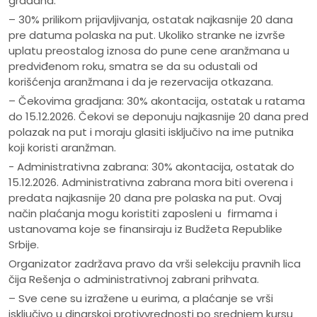
građana.
– 30% prilikom prijavljivanja, ostatak najkasnije 20 dana
pre datuma polaska na put. Ukoliko stranke ne izvrše
uplatu preostalog iznosa do pune cene aranžmana u
predviđenom roku, smatra se da su odustali od
korišćenja aranžmana i da je rezervacija otkazana.
– Čekovima gradjana: 30% akontacija, ostatak u ratama
do 15.12.2026. Čekovi se deponuju najkasnije 20 dana pred
polazak na put i moraju glasiti isključivo na ime putnika
koji koristi aranžman.
- Administrativna zabrana: 30% akontacija, ostatak do
15.12.2026. Administrativna zabrana mora biti overena i
predata najkasnije 20 dana pre polaska na put. Ovaj
način plaćanja mogu koristiti zaposleni u firmama i
ustanovama koje se finansiraju iz Budžeta Republike
Srbije.
Organizator zadržava pravo da vrši selekciju pravnih lica
čija Rešenja o administrativnoj zabrani prihvata.
– Sve cene su izražene u eurima, a plaćanje se vrši
isključivo u dinarskoj protivvrednosti po srednjem kursu