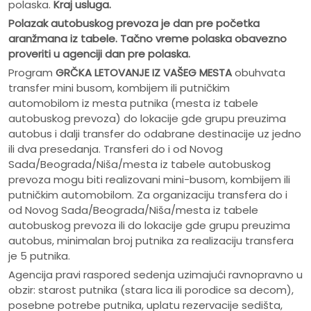
polaska.
Kraj usluga.
Polazak autobuskog prevoza je dan pre po
č
etka
aranžmana iz tabele. Ta
č
no vreme polaska obavezno
proveriti u agenciji dan pre polaska.
Program
GRČKA LETOVANJE IZ VAŠEG MESTA
obuhvata
transfer mini busom, kombijem ili putničkim
automobilom iz mesta putnika (mesta iz tabele
autobuskog prevoza) do lokacije gde grupu preuzima
autobus i dalji transfer do odabrane destinacije uz jedno
ili dva presedanja. Transferi do i od Novog
Sada/Beograda/Niša/mesta iz tabele autobuskog
prevoza mogu biti realizovani mini-busom, kombijem ili
putničkim automobilom. Za organizaciju transfera do i
od Novog Sada/Beograda/Niša/mesta iz tabele
autobuskog prevoza ili do lokacije gde grupu preuzima
autobus, minimalan broj putnika za realizaciju transfera
je 5 putnika.
Agencija pravi raspored sedenja uzimajući ravnopravno u
obzir: starost putnika (stara lica ili porodice sa decom),
posebne potrebe putnika, uplatu rezervacije sedišta,