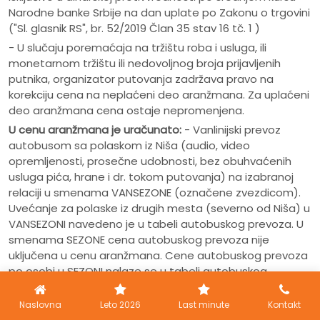
Narodne banke Srbije na dan uplate po Zakonu o trgovini
("Sl. glasnik RS", br. 52/2019 Član 35 stav 16 tč. 1 )
- U slučaju poremaćaja na tržištu roba i usluga, ili
monetarnom tržištu ili nedovoljnog broja prijavljenih
putnika, organizator putovanja zadržava pravo na
korekciju cena na neplaćeni deo aranžmana. Za uplaćeni
deo aranžmana cena ostaje nepromenjena.
U cenu aranžmana je uračunato:
- Vanlinijski prevoz
autobusom sa polaskom iz Niša (audio, video
opremljenosti, prosečne udobnosti, bez obuhvaćenih
usluga pića, hrane i dr. tokom putovanja) na izabranoj
relaciji u smenama VANSEZONE (označene zvezdicom).
Uvećanje za polaske iz drugih mesta (severno od Niša) u
VANSEZONI navedeno je u tabeli autobuskog prevoza. U
smenama SEZONE cena autobuskog prevoza nije
uključena u cenu aranžmana. Cene autobuskog prevoza
po osobi u SEZONI nalaze se u tabeli autobuskog
prevoza. - Smeštaj u izabranom objektu (po programu)
- Organizacija i vođstvo puta.
Naslovna
Leto 2026
Last minute
Kontakt