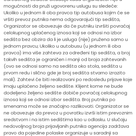
mogućnosti da pruži ugovorenu uslugu su sledeće:
Ukoliko u jednom ili oba pravca tip autobusa kojim će se
vršiti prevoz putnika nema odgovarajući tip sedišta,
Organizator se obavezuje da će putniku izvršiti povraćaj
celokupnog uplaćenog iznosa koji se odnosi na izbor
sedišta bez obzira da li je usluga (nije) pružena samo u
jednom pravcu; Ukoliko u autobusu (u jednom ili oba
pravca) ima više zahteva za određeni tip sedišta, a broj
takvih sedišta je ograničen i manji od broja zahtevanih
(ovo se odnosi samo na sedišta oko stola, sedišta u
prvom redu i slično gde je broj sedišta stvarno izrazito
mali). Zahtevi će biti realizovani po redosledu prijave koje
imaju uplaćeno željeno sedište. Klijent kome ne bude
dodeljeno željeno sedište dobiće povraćaj celokupnog
iznosa koji se odnosi izbor sedišta. Broj putnika po
smenama može se značajno razlikovati. Organizator se
ne obavezuje da prevoz u povratku izvrši istim prevoznim
sredstvom i na istim sedištima kao u odlasku. U slučaju
nedovoljnog broja prijavljanih putnika agencija zadržava
pravo da pojedine polaske organizuje u saradnji sa