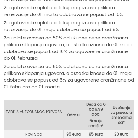
Z
a gotovinske uplate celokupnog iznosa prilikom
rezervacije do 01. marta odobrava se popust od 10%
Za gotovinske uplate celokupnog iznosa prilikom
rezervacije do 01. maja odobrava se popust od 5%
Za uplate avansa od 50% od ukupne cene aranžmana
prilikom sklapanja ugovora, a ostatka iznosa do 01. maja,
odobrava se popust od 10% za ugovorene aranžmane
do 01. februara
Za uplate avansa od 50% od ukupne cene aranžmana
prilikom sklapanja ugovora, a ostatka iznosa do 01. maja,
odobrava se popust od 5% za ugovorene aranžmane od
01. februara do 01. marta
Deca od 0
Uvećanje
do 9,99
TABELA AUTOBUSKOG PREVOZA
za prevoz u
god.
Odrasli
smenama
*imaju
sa*
sedište*
Novi Sad
95 eura
85 eura
20 eura