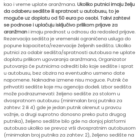
kao i vreme uplate aranžmana.
Ukoliko putnici imaju želju
da odaberu sedište ili spratnost u autobusu, to je
moguće uz doplatu od 50 eura po osobi.
Takvi zahtevi
se podnose i uplaćuju isključivo prilikom prijave za
aranžman
i imaju prednost u odnosu da redosled prijave.
Rezervacija sedišta je vremenski ograničena usluga do
popune kapaciteta/rezervacije željenih sedišta. Ukoliko
putnici za odabir sedišta/spratnosti autobusa ne uplate
doplatu prilikom ugovaranja aranžmana, Organizator
putovanja će putnicima odrediti bilo koje sedište i sprat
u autobusu, bez obzira na eventualno usmeno date
napomene. Naknadne izmene nisu moguce. Putnik će
prihvatiti sedište koje mu agencija dodeli. Izbor sedišta
može podrazumevati: željeno sedište za stolom u
dvospratnom autobusu (minimalan broj putnika za
zahtev: 2 ili 4) gde je jedan putnik okrenut u pravcu
vožnje, a drugi suprotno donosno preko puta drugog
putnika), željeno sedište bilo gde na donjoj platformi
autobusa ukoliko se prevoz vrši dvospratnim autobusom
(minimalan broj putnika za zahtev: 2), željeno sedište na