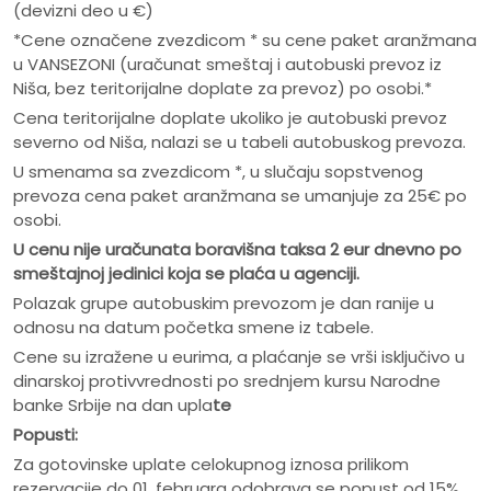
(devizni deo u €)
*Cene označene zvezdicom * su cene paket aranžmana
u VANSEZONI (uračunat smeštaj i autobuski prevoz iz
Niša, bez teritorijalne doplate za prevoz) po osobi.*
Cena teritorijalne doplate ukoliko je autobuski prevoz
severno od Niša, nalazi se u tabeli autobuskog prevoza.
U smenama sa zvezdicom *, u slučaju sopstvenog
prevoza cena paket aranžmana se umanjuje za 25€ po
osobi.
U cenu nije ura
č
unata boravišna taksa 2 eur dnevno po
smeštajnoj jedinici koja se pla
ć
a u agenciji.
Polazak grupe autobuskim prevozom je dan ranije u
odnosu na datum početka smene iz tabele.
Cene su izražene u eurima, a plaćanje se vrši isključivo u
dinarskoj protivvrednosti po srednjem kursu Narodne
banke Srbije na dan upla
te
Popusti:
Za gotovinske uplate celokupnog iznosa prilikom
rezervacije do 01. februara odobrava se popust od 15%