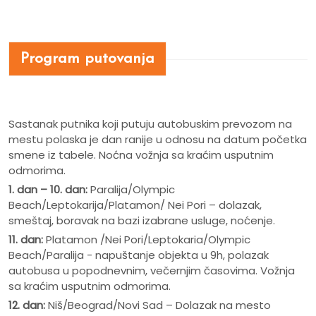
Program putovanja
Sastanak putnika koji putuju autobuskim prevozom na
mestu polaska je dan ranije u odnosu na datum početka
smene iz tabele. Noćna vožnja sa kraćim usputnim
odmorima.
1. dan – 10. dan:
Paralija/Olympic
Beach/Leptokarija/Platamon/ Nei Pori – dolazak,
smeštaj, boravak na bazi izabrane usluge, noćenje.
11. dan:
Platamon /Nei Pori/Leptokaria/Olympic
Beach/Paralija - napuštanje objekta u 9h, polazak
autobusa u popodnevnim, večernjim časovima. Vožnja
sa kraćim usputnim odmorima.
12. dan:
Niš/Beograd/Novi Sad – Dolazak na mesto