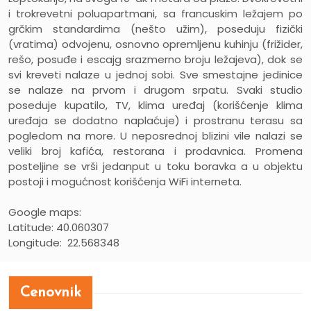
i trokrevetni poluapartmani, sa francuskim ležajem po
grčkim standardima (nešto užim), poseduju fizički
(vratima) odvojenu, osnovno opremljenu kuhinju (frižider,
rešo, posuđe i escajg srazmerno broju ležajeva), dok se
svi kreveti nalaze u jednoj sobi. Sve smestajne jedinice
se nalaze na prvom i drugom srpatu. Svaki studio
poseduje kupatilo, TV, klima uređaj (korišćenje klima
uređaja se dodatno naplaćuje) i prostranu terasu sa
pogledom na more. U neposrednoj blizini vile nalazi se
veliki broj kafića, restorana i prodavnica. Promena
posteljine se vrši jedanput u toku boravka a u objektu
postoji i mogućnost korišćenja WiFi interneta.
Google maps:
Latitude: 40.060307
Longitude: 22.568348
Cenovnik