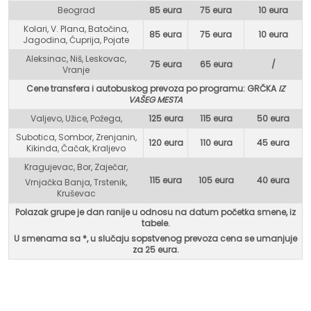
Beograd
85 eura
75 eur
a
10 eura
Kolari, V. Plana, Batočina,
85 eura
75 eura
10 eura
Jagodina, Ćuprija, Pojate
Aleksinac, Niš, Leskovac,
75 eura
65 eura
/
Vranje
Cene transfera i autobuskog prevoza po programu: GR
ČKA
IZ
VAŠEG MESTA
Valjevo, Užice, Požega,
125 eura
115 eura
50 eura
Subotica, Sombor, Zrenjanin,
120 eura
110 eura
45 eura
Kikinda, Čačak, Kraljevo
Kragujevac, Bor, Zaječar,
115 eura
105 eura
40 eura
Vrnjačka Banja, Trstenik,
Kruševac
Polazak grupe je dan ranije u odnosu na datum početka smene, iz
tabele.
U smenama sa *, u
slučaju sopstvenog prevoza cena se umanjuje
za 25 eura.