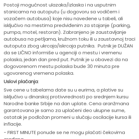
Postoji mogućnost ulazaka/izlaska i na usputnim
stanicama na autoputu (u dogovoru sa vodičem i
vozačem autobusa) koje nisu navedene u tabeli, ali
isključivo na mestima predviđenim za stajanje (parking,
pumpa, motel, restoran). Zabranjeno je zaustavljanje
autobusa na petljama, kružnom toku ili u zaustavnoj traci
autoputa zbog ukrcaja/iskrcaja putnika. Putnik je DUŽAN
da se LIČNO informiše u agenciji o mestu i vremenu
polaska, jedan dan pred put. Putnik je u obavezi da na
dogovorenom mestu polaska bude 30 minuta pre
ugovorenog vremena polaska.
Uslovi plaćanja
:
Sve cene u tabelama date su u eurima, a plative su
isključivo u dinarskoj protivvrednosti po srednjem kursu
Narodne banke Srbije na dan uplate. Cena aranžmana
garantovana je samo za uplaćeni deo ukupne sume,
ostatak je podložan promeni u slučaju oscilacije kursa ili
inflacije.
- FIRST MINUTE ponude se ne mogu plaćati čekovima