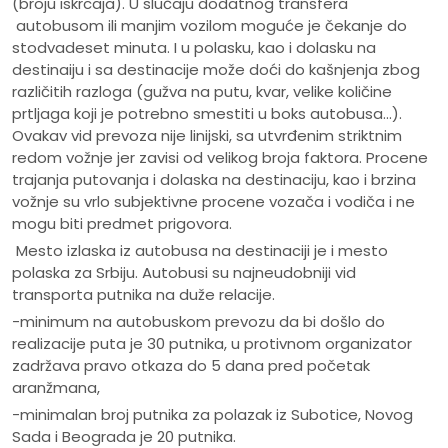
(broju iskrcaja). U slučaju dodatnog transfera
autobusom ili manjim vozilom moguće je čekanje do
stodvadeset minuta. I u polasku, kao i dolasku na
destinaiju i sa destinacije može doći do kašnjenja zbog
različitih razloga (gužva na putu, kvar, velike količine
prtljaga koji je potrebno smestiti u boks autobusa...).
Ovakav vid prevoza nije linijski, sa utvrđenim striktnim
redom vožnje jer zavisi od velikog broja faktora. Procene
trajanja putovanja i dolaska na destinaciju, kao i brzina
vožnje su vrlo subjektivne procene vozača i vodiča i ne
mogu biti predmet prigovora.
Mesto izlaska iz autobusa na destinaciji je i mesto
polaska za Srbiju. Autobusi su najneudobniji vid
transporta putnika na duže relacije.
-minimum na autobuskom prevozu da bi došlo do
realizacije puta je 30 putnika, u protivnom organizator
zadržava pravo otkaza do 5 dana pred početak
aranžmana,
-minimalan broj putnika za polazak iz Subotice, Novog
Sada i Beograda je 20 putnika.