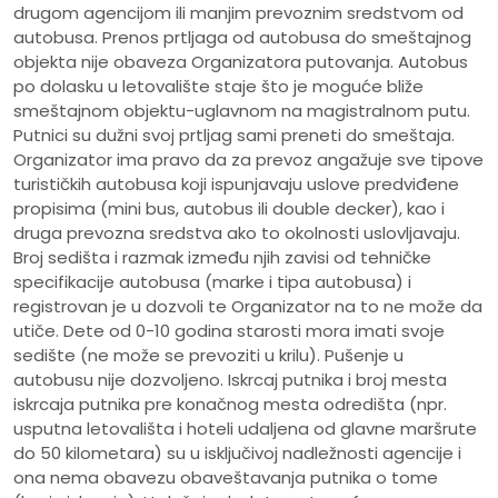
drugom agencijom ili manjim prevoznim sredstvom od
autobusa. Prenos prtljaga od autobusa do smeštajnog
objekta nije obaveza Organizatora putovanja. Autobus
po dolasku u letovalište staje što je moguće bliže
smeštajnom objektu-uglavnom na magistralnom putu.
Putnici su dužni svoj prtljag sami preneti do smeštaja.
Organizator ima pravo da za prevoz angažuje sve tipove
turističkih autobusa koji ispunjavaju uslove predviđene
propisima (mini bus, autobus ili double decker), kao i
druga prevozna sredstva ako to okolnosti uslovljavaju.
Broj sedišta i razmak između njih zavisi od tehničke
specifikacije autobusa (marke i tipa autobusa) i
registrovan je u dozvoli te Organizator na to ne može da
utiče. Dete od 0-10 godina starosti mora imati svoje
sedište (ne može se prevoziti u krilu). Pušenje u
autobusu nije dozvoljeno. Iskrcaj putnika i broj mesta
iskrcaja putnika pre konačnog mesta odredišta (npr.
usputna letovališta i hoteli udaljena od glavne maršrute
do 50 kilometara) su u isključivoj nadležnosti agencije i
ona nema obavezu obaveštavanja putnika o tome