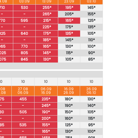
4.08
03.09
13.09
23.09
03.10
710
530
255*
195*
145*
-
-
265*
205*
155*
770
595
215*
165*
125*
-
-
225*
175*
135*
825
640
175*
135*
105*
-
-
185*
145*
110*
965
770
165*
130*
100*
025
805
145*
115*
90*
075
845
130*
105*
85*
10
10
10
10
10
.08
27.08
06.09
16.09
26.09
.08
06.09
16.09
26.09
06.10
75
455
235*
180*
130*
-
-
245*
190*
140*
30
505
190*
150*
105*
-
-
200*
160*
115*
85
535
155*
125*
95*
-
-
165*
130*
100*
35
655
145*
115*
90*