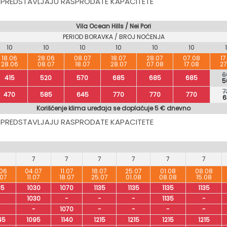
 PREDSTAVLJAJU RASPRODATE KAPACITETE
Vila Ocean Hills / Nei Pori
PERIOD BORAVKA / BROJ NOĆENJA
10
10
10
10
10
10
18.06
28.06
08.07
18.07
28.07
07.08
17
28.06
08.07
18.07
28.07
07.08
17.08
27
6
415
520
570
685
685
685
5
7
470
585
645
770
770
770
6
Korišćenje klima uređaja se doplaćuje 5 € dnevno
 PREDSTAVLJAJU RASPRODATE KAPACITETE
7
7
7
7
7
7
7
.06
04.07
11.07
18.07
25.07
01.08
08.08
.07
11.07
18.07
25.07
01.08
08.08
15.08
85
1030
1070
1135
1135
1135
1135
-
1030
-
-
-
1135
-
-
-
1070
-
-
-
-
45
1095
1140
1215
1215
1215
1215