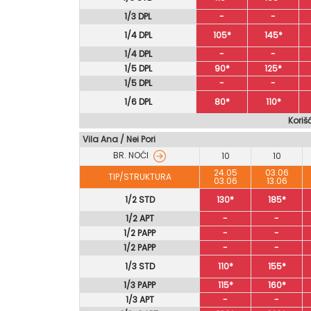
1/3 DPL
-
-
1/4 DPL
105*
145*
1/4 DPL
-
-
1/5 DPL
90*
125*
1/5 DPL
-
-
1/6 DPL
80*
110*
Koriš
Vila Ana / Nei Pori
BR. NOĆI
10
10
24.05
03.06
TIP/STRUKTURA
03.06
13.06
1/2 STD
130*
185*
1/2 APT
-
-
1/2 PAPP
-
-
1/2 PAPP
-
-
1/3 STD
110*
155*
1/3 PAPP
115*
160*
1/3 APT
-
-