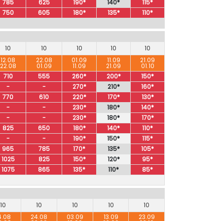
785
625
190*
140*
115*
750
605
180*
135*
110*
10
10
10
10
10
12.08
22.08
01.09
11.09
21.09
22.08
01.09
11.09
21.09
01.10
710
555
260*
200*
150*
-
-
270*
210*
160*
770
610
220*
170*
130*
-
-
230*
180*
140*
-
-
230*
180*
170*
825
650
180*
140*
110*
-
-
190*
150*
115*
965
785
170*
135*
105*
1025
825
150*
120*
95*
1075
865
135*
110*
85*
10
10
10
10
10
4.08
24.08
03.09
13.09
23.09