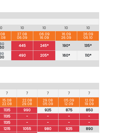
10
10
10
10
10
.08
27.08
06.09
16.09
26.09
.08
06.09
16.09
26.09
06.10
60
445
245*
190*
135*
60
30
490
205*
160*
110*
30
7
7
7
7
7
15.08
22.08
29.08
05.09
12.09
22.08
29.08
05.09
12.09
19.09
1135
990
925
875
850
1135
-
-
-
-
1135
-
-
-
-
1215
1055
980
925
890