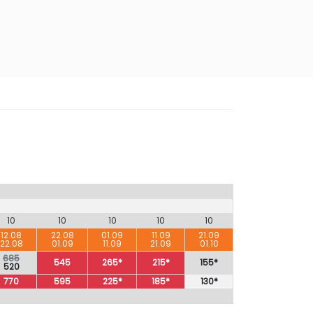
10
10
10
10
10
12.08
22.08
01.09
11.09
21.09
22.08
01.09
11.09
21.09
01.10
685
545
265*
215*
155*
520
770
595
225*
185*
130*