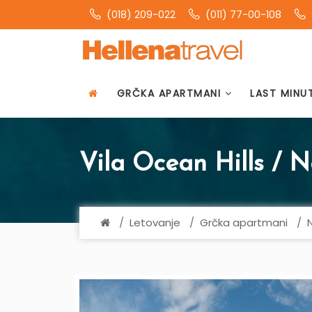
(018) 209-022
(011) 77-00-108
GRČKA APARTMANI
LAST MINU
Vila Ocean Hills / N
Letovanje
Grčka apartmani
N