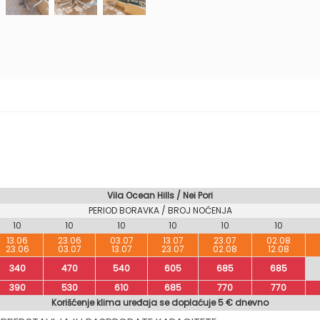
Vila Ocean Hills / Nei Pori
PERIOD BORAVKA / BROJ NOĆENJA
10
10
10
10
10
10
13.06
23.06
03.07
13.07
23.07
02.08
23.06
03.07
13.07
23.07
02.08
12.08
340
470
540
605
685
685
390
530
610
685
770
770
Korišćenje klima uređaja se doplaćuje 5 € dnevno