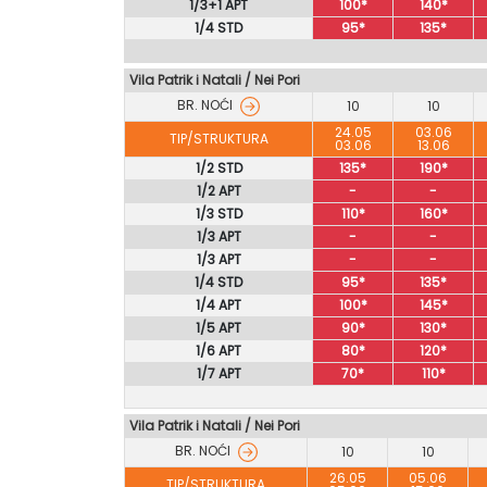
1/3+1 APT
100*
140*
1/4 STD
95*
135*
Vila Patrik i Natali / Nei Pori
BR. NOĆI
10
10
24.05
03.06
TIP/STRUKTURA
03.06
13.06
1/2 STD
135*
190*
1/2 APT
-
-
1/3 STD
110*
160*
1/3 APT
-
-
1/3 APT
-
-
1/4 STD
95*
135*
1/4 APT
100*
145*
1/5 APT
90*
130*
1/6 APT
80*
120*
1/7 APT
70*
110*
Vila Patrik i Natali
/
Nei Pori
BR. NOĆI
10
10
26.05
05.06
TIP/STRUKTURA