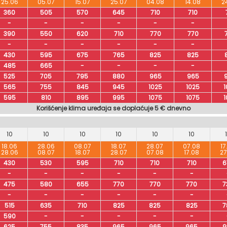
25.06
05.07
15.07
25.07
04.08
14.08
2
360
505
570
645
710
710
-
-
-
-
-
-
390
550
620
710
770
770
-
-
-
-
-
-
430
595
675
765
825
825
485
665
-
-
-
-
525
705
795
880
965
965
565
755
845
945
1025
1025
1
595
810
895
995
1075
1075
1
Korišćenje klima uređaja se doplaćuje 5 € dnevno
10
10
10
10
10
10
18.06
28.06
08.07
18.07
28.07
07.08
17
28.06
08.07
18.07
28.07
07.08
17.08
27
430
530
595
710
710
710
6
-
-
-
-
-
-
475
580
655
770
770
770
7
-
-
-
-
-
-
515
635
710
825
825
825
7
590
-
-
-
-
-
625
755
835
965
965
965
9