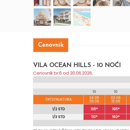
Cenovnik
VILA OCEAN HILLS - 10 NOĆI
Cenovnik br.6 od 30.06.2026.
10
10
24.05
03.06
TIP/STRUKTURA
03.06
13.06
1/2 STD
135*
195*
1/3 STD
110*
160*