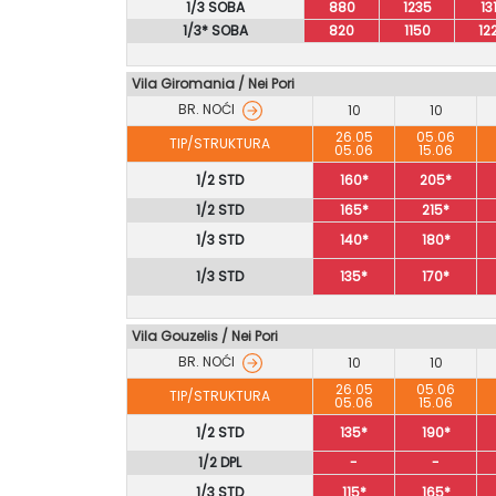
1/3 SOBA
880
1235
13
1/3* SOBA
820
1150
12
Vila Giromania / Nei Pori
BR. NOĆI
10
10
26.05
05.06
TIP/STRUKTURA
05.06
15.06
1/2 STD
160*
205*
1/2 STD
165*
215*
1/3 STD
140*
180*
1/3 STD
135*
170*
Vila Gouzelis / Nei Pori
BR. NOĆI
10
10
26.05
05.06
TIP/STRUKTURA
05.06
15.06
1/2 STD
135*
190*
1/2 DPL
-
-
1/3 STD
115*
165*