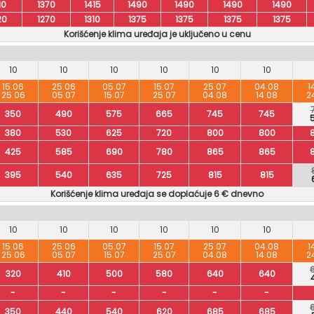
10
1370
1415
1490
1490
1490
1490
20
1270
1310
1375
1375
1375
1375
Korišćenje klima uređaja je uključeno u cenu
10
10
10
10
10
10
15.06
25.06
05.07
15.07
25.07
04.08
1
25.06
05.07
15.07
25.07
04.08
14.08
2
350
490
575
665
745
745
380
530
625
720
800
800
425
585
690
780
865
865
395
540
635
725
815
815
Korišćenje klima uređaja se doplaćuje 6 € dnevno
10
10
10
10
10
10
15.06
25.06
05.07
15.07
25.07
04.08
1
25.06
05.07
15.07
25.07
04.08
14.08
2
320
410
500
580
640
640
-
-
-
-
-
-
350
440
540
620
685
685