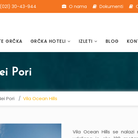
(021) 30-43-944
O nama
Dokumenti
O
TE GRČKA
GRČKA HOTELI
IZLETI
BLOG
KON
ei Pori
ei Pori
Vila Ocean Hills
Vila Ocean Hills se nalazi