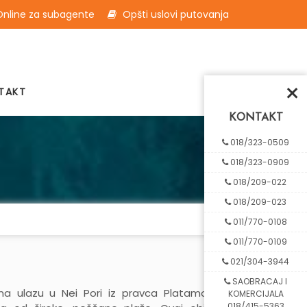
nline za subagente
Opšti uslovi putovanja
×
TAKT
KONTAKT
018/323-0509
018/323-0909
018/209-022
018/209-023
011/770-0108
011/770-0109
021/304-3944
SAOBRACAJ I
 na ulazu u Nei Pori iz pravca Platamona i
KOMERCIJALA
018/415-5363