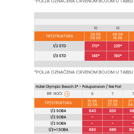
*POLJA OZNAČENA CRVENOM BOJOM U TABELI
10
10
29.05
08.06
TIP/STRUKTURA
08.06
18.06
1/2 STD
170*
225*
1/3 STD
145*
190*
*POLJA OZNAČENA CRVENOM BOJOM U TABELI
Hotel Olympic Beach 3* - Polupansion / Nei Pori
BR. NOĆI
5
7
15.06
20.06
27
TIP/STRUKTURA
20.06
27.06
04
1/2 SOBA
640
930
9
1/2 SOBA
-
-
1/2 SOBA
-
-
1/2+1 SOBA
680
985
10