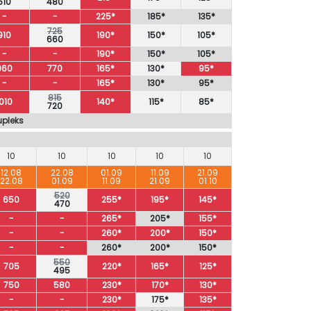
510
480
-
-
225*
185*
135*
725
910
190*
150*
105*
660
-
-
190*
150*
105*
960
770
165*
130*
95*
-
-
165*
130*
95*
815
010
140*
115*
85*
720
upleks
10
10
10
10
10
12.08
22.08
01.09
11.09
21.09
22.08
01.09
11.09
21.09
01.10
520
650
255*
195*
145*
470
-
-
265*
205*
155*
-
-
260*
200*
150*
-
-
260*
200*
150*
550
705
220*
165*
125*
495
750
580
230*
170*
130*
-
-
230*
175*
135*