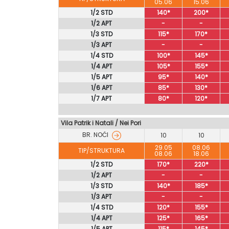
05.06
15.06
1/2 STD
140*
200*
1/2 APT
-
-
1/3 STD
115*
170*
1/3 APT
-
-
1/4 STD
100*
145*
1/4 APT
105*
155*
1/5 APT
95*
140*
1/6 APT
85*
130*
1/7 APT
80*
120*
Vila Patrik i Natali
/
Nei Pori
BR. NOĆI
10
10
29.05
08.06
TIP/STRUKTURA
08.06
18.06
1/2 STD
170*
220*
1/2 APT
-
-
1/3 STD
140*
185*
1/3 APT
-
-
1/4 STD
120*
155*
1/4 APT
125*
165*
1/5 APT
115*
145*