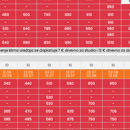
-
-
-
-
-
850
480
600
740
830
910
910
-
-
-
-
-
910
510
640
785
880
960
960
-
-
-
-
-
960
540
680
830
930
1010
1010
1
ćenje klima uređaja se doplaćuje 7 € dnevno za studio i 12 € dnevno za d
10
10
10
10
10
10
13.06
23.06
03.07
13.07
23.07
02.08
23.06
03.07
13.07
23.07
02.08
12.08
340
440
510
590
650
650
-
-
-
-
-
-
-
-
530
-
-
-
-
-
530
-
700
-
365
470
550
635
705
705
385
495
580
675
750
750
-
-
-
-
-
-