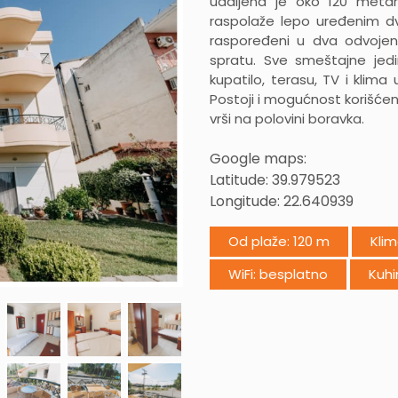
udaljena je oko 120 metar
raspolaže lepo uređenim dvo
raspoređeni u dva odvoje
spratu. Sve smeštajne jedi
kupatilo, terasu, TV i klima
Postoji i mogućnost korišćen
vrši na polovini boravka.
Google maps:
Latitude: 39.979523
Longitude:
22.640939
Od plaže: 120 m
Klim
WiFi: besplatno
Kuhi