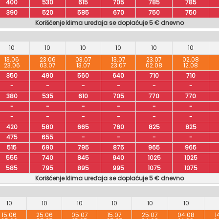
400
530
615
705
785
785
390
520
585
670
750
750
Korišćenje klima uređaja se doplaćuje 5 € dnevno
10
10
10
10
10
10
13.06
23.06
03.07
13.07
23.07
02.08
23.06
03.07
13.07
23.07
02.08
12.08
350
490
560
640
710
710
-
-
-
-
-
-
380
535
610
705
770
770
-
-
-
-
-
-
-
-
-
-
-
-
420
580
665
760
825
825
475
655
-
-
-
-
515
690
795
875
965
965
555
740
845
940
1025
1025
585
795
895
995
1075
1075
Korišćenje klima uređaja se doplaćuje 5 € dnevno
10
10
10
10
10
10
15.06
25.06
05.07
15.07
25.07
04.08
1