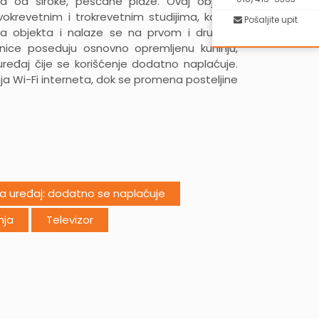
a od široke, peščane plaže. Ovaj objekat
krevetnim i trokrevetnim studijima, koji su
Pošaljite upit
na objekta i nalaze se na prvom i drugom
nice poseduju osnovno opremljenu kuhinju,
 uređaj čije se korišćenje dodatno naplaćuje.
ja Wi-Fi interneta, dok se promena posteljine
a uređaj: dodatno se naplaćuje
nja
Televizor