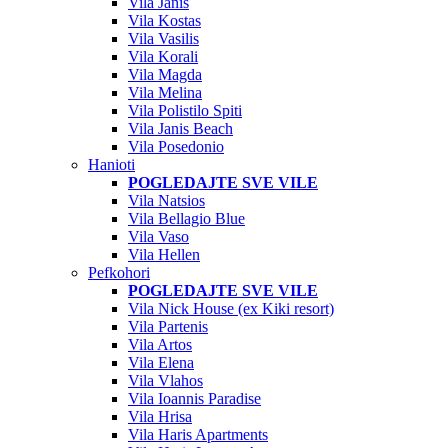
Vila Janis
Vila Kostas
Vila Vasilis
Vila Korali
Vila Magda
Vila Melina
Vila Polistilo Spiti
Vila Janis Beach
Vila Posedonio
Hanioti
POGLEDAJTE SVE VILE
Vila Natsios
Vila Bellagio Blue
Vila Vaso
Vila Hellen
Pefkohori
POGLEDAJTE SVE VILE
Vila Nick House (ex Kiki resort)
Vila Partenis
Vila Artos
Vila Elena
Vila Vlahos
Vila Ioannis Paradise
Vila Hrisa
Vila Haris Apartments