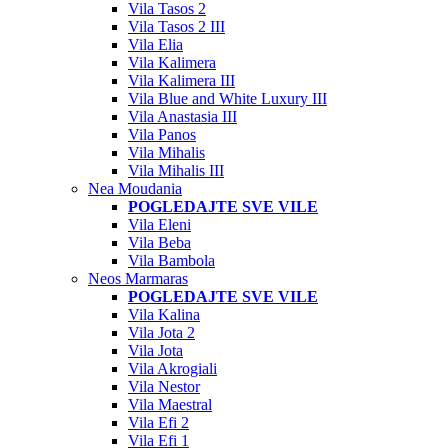
Vila Tasos 2
Vila Tasos 2 III
Vila Elia
Vila Kalimera
Vila Kalimera III
Vila Blue and White Luxury III
Vila Anastasia III
Vila Panos
Vila Mihalis
Vila Mihalis III
Nea Moudania
POGLEDAJTE SVE VILE
Vila Eleni
Vila Beba
Vila Bambola
Neos Marmaras
POGLEDAJTE SVE VILE
Vila Kalina
Vila Jota 2
Vila Jota
Vila Akrogiali
Vila Nestor
Vila Maestral
Vila Efi 2
Vila Efi 1