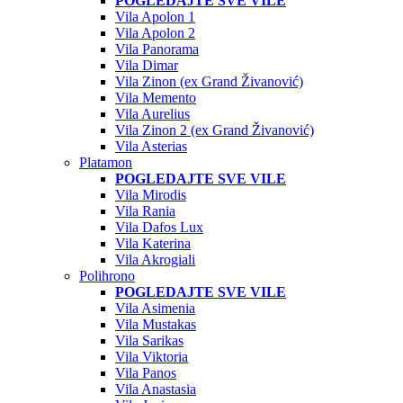
POGLEDAJTE SVE VILE
Vila Apolon 1
Vila Apolon 2
Vila Panorama
Vila Dimar
Vila Zinon (ex Grand Živanović)
Vila Memento
Vila Aurelius
Vila Zinon 2 (ex Grand Živanović)
Vila Asterias
Platamon
POGLEDAJTE SVE VILE
Vila Mirodis
Vila Rania
Vila Dafos Lux
Vila Katerina
Vila Akrogiali
Polihrono
POGLEDAJTE SVE VILE
Vila Asimenia
Vila Mustakas
Vila Sarikas
Vila Viktoria
Vila Panos
Vila Anastasia