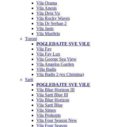
Vila Orama
Vila Anesis
Vila Deja Vu
Vila Rocky Waves
Vila Dr Serhan 2
Vila Janis
Vila Marifela
Toroni
POGLEDAJTE SVE VILE
Vila Fay
Vila Fay Lux
Vila George Sea View
Vila Angelos Garden
Villa Badis
Vila Badis 2 (ex Christina)
Sarti
POGLEDAJTE SVE VILE
Vila Blue Horizon III
Vila Sarti Blue III
Vila Blue Horizon
Vila Sarti Blue
Vila Simos
Vila Prokopis
Vila Four Season New
Vila Four Season