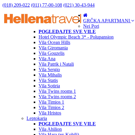
(018) 209-022
(011) 77-00-108
(021) 30-43-944
GRČKA APARTMANI
Nei Pori
POGLEDAJTE SVE VILE
Hotel Olympic Beach 3* - Polupansion
Vila Ocean Hills
Vila Giromania
Vila Gouzelis
Vila Ana
Vila Patrik i Natali
Vila Sergio
Vila Mihalis
Vila Statis
Vila Sotiria
Vila Twins rooms 1
Vila Twins rooms 2
Vila Timios 1
Vila Timios 2
Vila Hristos
Leptokaria
POGLEDAJTE SVE VILE
Vila Ahilion
Vila Hara (ex Kohili)