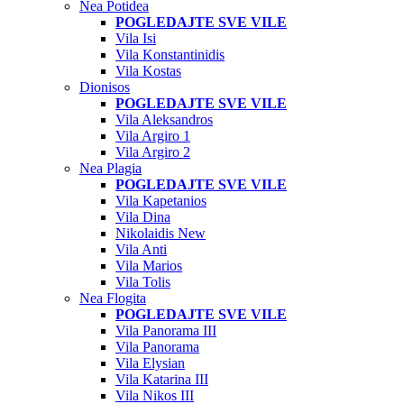
Nea Potidea
POGLEDAJTE SVE VILE
Vila Isi
Vila Konstantinidis
Vila Kostas
Dionisos
POGLEDAJTE SVE VILE
Vila Aleksandros
Vila Argiro 1
Vila Argiro 2
Nea Plagia
POGLEDAJTE SVE VILE
Vila Kapetanios
Vila Dina
Nikolaidis New
Vila Anti
Vila Marios
Vila Tolis
Nea Flogita
POGLEDAJTE SVE VILE
Vila Panorama III
Vila Panorama
Vila Elysian
Vila Katarina III
Vila Nikos III