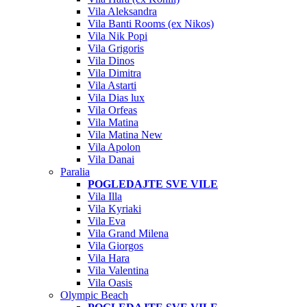
Vila Aleksandra
Vila Banti Rooms (ex Nikos)
Vila Nik Popi
Vila Grigoris
Vila Dinos
Vila Dimitra
Vila Astarti
Vila Dias lux
Vila Orfeas
Vila Matina
Vila Matina New
Vila Apolon
Vila Danai
Paralia
POGLEDAJTE SVE VILE
Vila Illa
Vila Kyriaki
Vila Eva
Vila Grand Milena
Vila Giorgos
Vila Hara
Vila Valentina
Vila Oasis
Olympic Beach