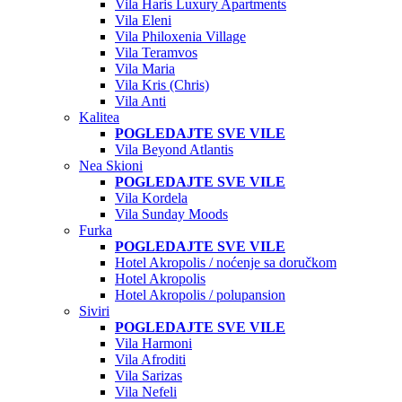
Vila Haris Luxury Apartments
Vila Eleni
Vila Philoxenia Village
Vila Teramvos
Vila Maria
Vila Kris (Chris)
Vila Anti
Kalitea
POGLEDAJTE SVE VILE
Vila Beyond Atlantis
Nea Skioni
POGLEDAJTE SVE VILE
Vila Kordela
Vila Sunday Moods
Furka
POGLEDAJTE SVE VILE
Hotel Akropolis / noćenje sa doručkom
Hotel Akropolis
Hotel Akropolis / polupansion
Siviri
POGLEDAJTE SVE VILE
Vila Harmoni
Vila Afroditi
Vila Sarizas
Vila Nefeli